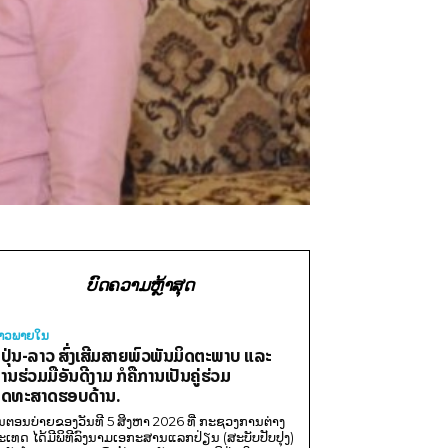
ບົດຄວາມຫຼ້າສຸດ
່າວພາຍ​ໃນ
ີ່ປຸ່ນ-ລາວ ສົ່ງເສີມສາຍພົວພັນມິດຕະພາບ ແລະ
ານຮ່ວມມືອັນດີງາມ ກໍຄືການເປັນຄູ່ຮ່ວມ
ຸດທະສາດຮອບດ້ານ.
ນຕອນບ່າຍຂອງວັນທີ 5 ສິງຫາ 2026 ທີ່ ກະຊວງການຕ່າງ
ະເທດ ໄດ້ມີພິທີລົງນາມເອກະສານແລກປ່ຽນ (ສະບັບປັບປຸງ)