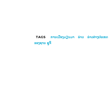
TAGS
ການເມືອງມຽນມາ
ຂ່າວ
ຂ່າວ​ຕ່າງ​ປະເທດ
ອອງຊານ ຊູ​ຈີ