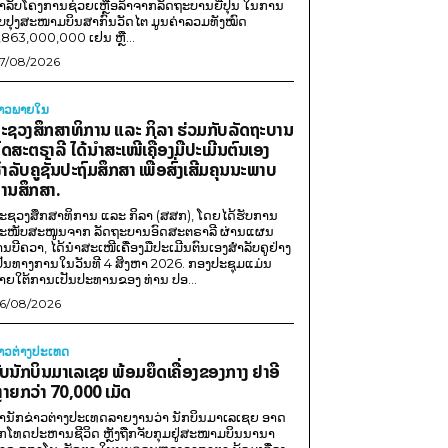
ໍາລັບໂຄງການຊ່ວຍເຫຼືອລ້າຈາກລັດຖະບານຍີ່ປຸ່ນ ໃນການ
ັບປຸງສະໜາມບິນສາກົນວັດໄຕ ມູນຄ່າລວມທັງໝົດ
,863,000,000 ເຢນ ຫຼື...
7/08/2026
່າວພາຍ​ໃນ
ະຊວງສຶກສາທິການ ແລະ ກິລາ ຮ່ວມກັບລັດຖະບານ
ົດສະຕຣາລີ ໄດ້ນຳສະເໜີເຄື່ອງມືປະເມີນຕົນເອງ
ຳລັບຄູຊັ້ນປະຖົມສຶກສາ ເພື່ອສົ່ງເສີມຄຸນນະພາບ
ານສຶກສາ.
ະຊວງສຶກສາທິການ ແລະ ກິລາ (ສສກ), ໂດຍໄດ້ຮັບການ
ະໜັບສະໜູນຈາກ ລັດຖະບານອົດສະຕຣາລີ ຜ່ານແຜນ
ານບີຄວາ, ໄດ້ນຳສະເໜີເຄື່ອງມືປະເມີນຕົນເອງສຳລັບຄູຢ່າງ
ປັນທາງການໃນວັນທີ 4 ສິງຫາ 2026. ກອງປະຊຸມແມ່ນ
າຍໃຕ້ການເປັນປະທານຂອງ ທ່ານ ປອ...
6/08/2026
່າວຕ່າງປະເທດ
ັບນັກບິນມາເລເຊຍ ພ້ອມຍຶດເຄື່ອງຂອງກາງ ຢາອີ
ຼາຍກວ່າ 70,000 ເມັດ
ຳນັກຂ່າວຕ່າງປະເທດລາຍງານວ່າ ນັກບິນມາເລເຊຍ ອາດ
ືກໂທດປະຫານຊີວິດ ຫຼັງຖືກຈັບກຸມຢູ່ສະໜາມບິນນານາ