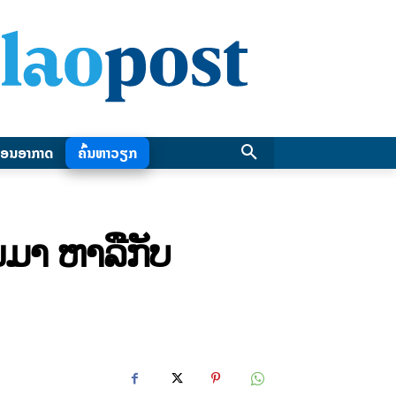
ອນອາກາດ
ຄົ້ນຫາວຽກ
ມາ ຫາລືກັບ