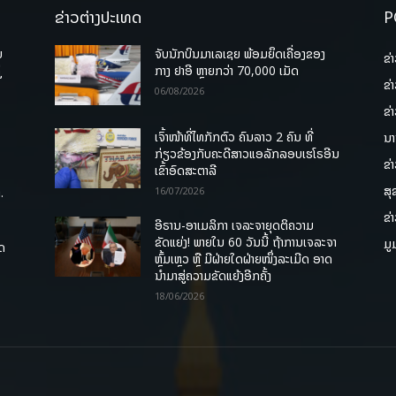
ຂ່າວຕ່າງປະເທດ
P
ບ
ຈັບນັກບິນມາເລເຊຍ ພ້ອມຍຶດເຄື່ອງຂອງ
ຂ່
່
ກາງ ຢາອີ ຫຼາຍກວ່າ 70,000 ເມັດ
ຂ່
06/08/2026
ຂ່
ເຈົ້າໜ້າທີ່ໄທກັກຕົວ ຄົນລາວ 2 ຄົນ ທີ່
ນາ
ກ່ຽວຂ້ອງກັບຄະດີສາວແອລັກລອບເຮໂຣອີນ
ຂ່
ເຂົ້າອົດສະຕາລີ
ສຸ
.
16/07/2026
ຂ່
ອີຣານ-ອາເມລິກາ ເຈລະຈາຍຸດຕິຄວາມ
ຂັດແຍ່ງ! ພາຍໃນ 60 ວັນນີ້ ຖ້າການເຈລະຈາ
ມູ
ຸດ
ຫຼົ້ມເຫຼວ ຫຼື ມີຝ່າຍໃດຝ່າຍໜຶ່ງລະເມີດ ອາດ
ນໍາມາສູ່ຄວາມຂັດແຍ້ງອີກຄັ້ງ
18/06/2026