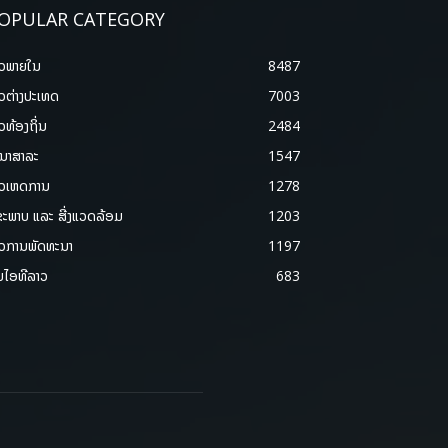
OPULAR CATEGORY
າວພາຍ​ໃນ
8487
າວຕ່າງປະເທດ
7003
າວທ້ອງຖິ່ນ
2484
ນາສາລະ
1547
າວເຫດການ
1278
ຂະພາບ ແລະ ສີ່ງແວດລ້ອມ
1203
າວການພັດທະນາ
1197
ມໄອທີລາວ
683