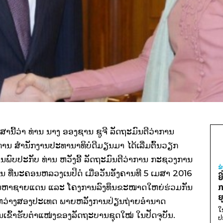
ານີ້ວ່າ ທ່ານ ນາງ ອອງຊານ ຊູຈີ ລັດຖະມົນຕີວ່າການ
ນ ສຳນັກງານປະທານາທິບໍດີມຽນມາ ໄດ້ເລີ່ມຕົ້ນວຽກ
ນພົບປະກັບ ທ່ານ ຫວັງອີ້ ລັດຖະມົນຕີວ່າການ ກະຊວງການ
ຂ
 ທີ່ນະຄອນຫລວງເນປິດໍ ເມື່ອວັນອັງຄານທີ 5 ເມສາ 2016
ຍ
ກ
ບັນຫາຊາຍແດນ ແລະ ໂຄງການລົງທຶນຂະໜາດໃຫຍ່ຮ່ວມກັນ
ຍ
ລະຫວ່າງສອງປະເທດ ພາຍຫລັງການປ່ຽນຖ່າຍອຳນາດ
ໃ
ເຂົ້າຮັບຕຳແໜ່ງຂອງລັດຖະບານຊຸດໃໝ່ ໃນປັດຈຸບັນ.
ປ