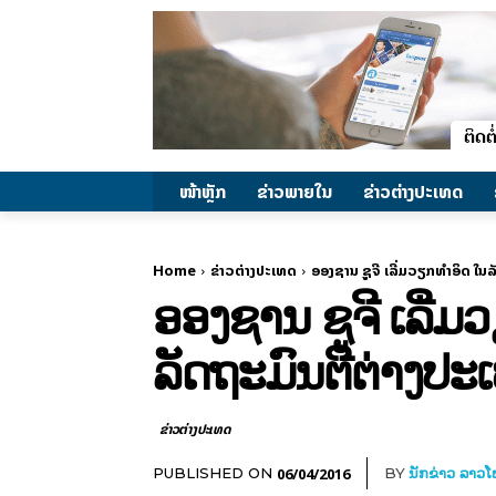
ໜ້າຫຼັກ
ຂ່າວພາຍ​ໃນ
ຂ່າວຕ່າງປະເທດ
Home
ຂ່າວຕ່າງປະເທດ
ອອງຊານ ຊູຈີ ເລີ່ມວຽກທຳອິດ ໃນ
ອອງຊານ ຊູຈີ ເລີ
ລັດຖະມົນຕີຕ່າງປະເ
ຂ່າວຕ່າງປະເທດ
06/04/2016
PUBLISHED ON
BY
ນັກຂ່າວ ລາວ