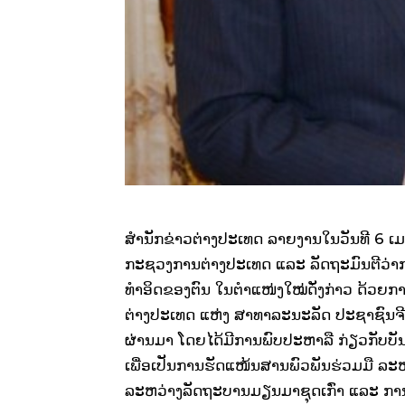
ສຳນັກຂ່າວຕ່າງປະເທດ ລາຍງານໃນວັນທີ 6 ເມສ
ກະຊວງການຕ່າງປະເທດ ແລະ ລັດຖະມົນຕີວ່າກາ
ທຳອິດຂອງຕົນ ໃນຕຳແໜ່ງໃໝ່ດັ່ງກ່າວ ດ້ວຍກາ
ຕ່າງປະເທດ ແຫ່ງ ສາທາລະນະລັດ ປະຊາຊົນຈີນ
ຜ່ານມາ ໂດຍໄດ້ມີການພົບປະຫາລື ກ່ຽວກັບ
ເພື່ອເປັນການຮັດແໜ້ນສານພົວພັນຮ່ວມມື 
ລະຫວ່າງລັດຖະບານມຽນມາຊຸດເກົ່າ ແລະ ການ