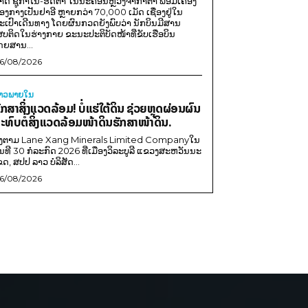
າດ ຊູກາໂນ-ຮັດຕາ ໃນນະຄອນຫຼວງຈາກາຕາ ພ້ອມເຄື່ອງ
ອງກາງເປັນຢາອີ ຫຼາຍກວ່າ 70,000 ເມັດ ເຊື່ອງຢູ່ໃນ
ະເປົາເດີນທາງ ໂດຍຜົນກວດຍັງພົບວ່າ ນັກບິນມີສານ
ສບຕິດໃນຮ່າງກາຍ ຂະນະປະຕິບັດໜ້າທີ່ຂັບເຮືອບິນ
ດຍສານ...
6/08/2026
່າວພາຍ​ໃນ
ັກສາສິ່ງແວດລ້ອມ! ບໍ່ແຮ່ໃຕ້ດິນ ຊ່ວຍຫຼຸດຜ່ອນຜົນ
ະທົບຕໍ່ສິ່ງແວດລ້ອມໜ້າດິນຮັກສາໜ້າດິນ.
ີງຕາມ Lane Xang Minerals Limited Companyໃນ
ັນທີ 30 ກໍລະກົດ 2026 ທີ່ເມືອງວິລະບູລີ ແຂວງສະຫວັນນະ
ຂດ, ສປປ ລາວ ບໍລິສັດ...
6/08/2026