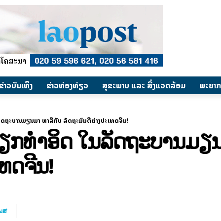
​ຂ່າວບັນເທິງ
​ຂ່າວທ່ອງທ່ຽວ
ສຸຂະພາບ ແລະ ສີ່ງແວດລ້ອມ
ພະຍາກ
ລັດຖະບານມຽນມາ ຫາລືກັບ ລັດຖະມົນຕີຕ່າງປະເທດຈີນ!
່ມວຽກທຳອິດ ໃນລັດຖະບານມຽນ
ທດຈີນ!
ໂພສ