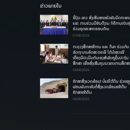
ຂ່າວພາຍໃນ
ຍີ່ປຸ່ນ-ລາວ ສົ່ງເສີມສາຍພົວພັນມິດຕະພາ
ແລະ ການຮ່ວມມືອັນດີງາມ ກໍຄືການເປັນຄູ
ຮ່ວມຍຸດທະສາດຮອບດ້ານ.
07/08/2026
ກະຊວງສຶກສາທິການ ແລະ ກິລາ ຮ່ວມກັບ
ລັດຖະບານອົດສະຕຣາລີ ໄດ້ນຳສະເໜີ
ເຄື່ອງມືປະເມີນຕົນເອງສຳລັບຄູຊັ້ນປະຖົມ
ສຶກສາ ເພື່ອສົ່ງເສີມຄຸນນະພາບການສຶກສາ
06/08/2026
ຮັກສາສິ່ງແວດລ້ອມ! ບໍ່ແຮ່ໃຕ້ດິນ ຊ່ວຍຫຼ
ຜ່ອນຜົນກະທົບຕໍ່ສິ່ງແວດລ້ອມໜ້າດິນ
ຮັກສາໜ້າດິນ.
06/08/2026