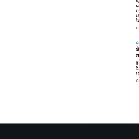
ຊ
ຂ
ກ
ເ
ໂ
0
ຂ
ຮ
ກ
ອ
ວ
ເ
0