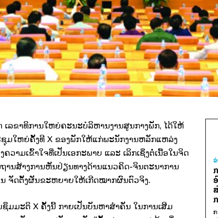
ິດ ​ເລຂາທິການ​ໃຫຍ່​ຄະນະ​ບໍລິຫານ​ງານສູນກາງ​ພັກ,​ ໄດ້​ໃຫ້
ະຊຸມ​ໃຫຍ່ຄັ້ງ​ທີ X ຂອງ​ພັກ​ໃຫ້​ແກ່​ພະນັກງານ​ຫລັກ​ແຫ​ລ່ງ
ົ້າ​ໃຈ​ທີ່​ເປັນ​ເອກະ​ພາບ ​ແລະ ​ເລິກ​ເຊິ່ງຕໍ່​ເນື້ອ​ໃນ​ຈິດ​
ຂ
ບົນ​ພື້ນຖານສ້າງ​ການ​ຫັນປ່ຽນທາງ​ດ້ານ​ແນວ​ຄິດ-ຈິນຕະນາການ
ກ
ອ
​ການ ຈັດ​ຕັ້ງ​ຜັນ​ຂະຫຍາຍ​ໃຫ້​ເກີດໝາກຜົນ​ຕົວ​ຈິງ.
ສ
ກ
ຊຶມ​ມະຕິ X ຄັ້ງ​ນີ້ ກາຍ​ເປັນ​ບັນຫາ​ສຳຄັນ​ ໃນ​ການ​ເສີມ​
ກ