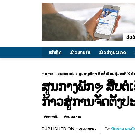
ໜ້າຫຼັກ
ຂ່າວພາຍ​ໃນ
ຂ່າວຕ່າງປະເທດ
Home
ຂ່າວພາຍ​ໃນ
ສູນ​ກາງ​ພັກຯ ສືບຕໍ່ເຊື່ອມ​ຊຶມ​ມະຕິ X
ສູນ​ກາງ​ພັກຯ ສືບຕໍ
ກ້າວສູ່ການຈັດຕັ້ງປະ
ຂ່າວພາຍ​ໃນ
ຂ່າວເຫດການ
05/04/2016
PUBLISHED ON
BY
ນັກຂ່າວ ລາວ