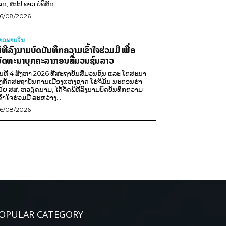
ຂດ, ສປປ ລາວ ບໍລິສັດ...
6/08/2026
່າວພາຍ​ໃນ
ິທີລົງນາມບົດບັນທຶກຄວາມເຂົ້າໃຈຮ່ວມມື ເພື່ອ
ັດທະນາບຸກຄະລາກອນສື່ມວນຊົນລາວ
ັນທີ 4 ສິງຫາ 2026 ທີ່ສະຖາບັນສື່ມວນຊົນ ແລະ ໂຄສະນາ
ັງກັດສະຖາບັນການເມືອງແຫ່ງຊາດ ໂຮ່ຈິມິນ ນະຄອນຮ່າ
ນ້ຍ ສສ. ຫວຽດນາມ, ໄດ້ຈັດພິທີລົງນາມບົດບັນທຶກຄວາມ
ຂົ້າໃຈຮ່ວມມື ລະຫວ່າງ...
6/08/2026
OPULAR CATEGORY