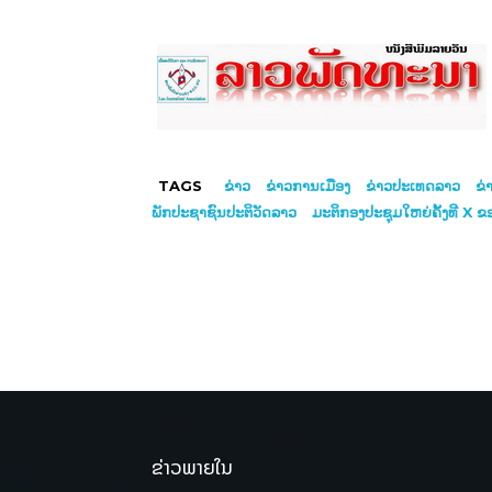
TAGS
ຂ່າວ
ຂ່າວການເມືອງ
ຂ່າວປະເທດລາວ
ຂ່
ພັກປະຊາຊົນປະຕິວັດລາວ
ມະຕິກອງປະຊຸມໃຫຍ່ຄັ້ງທີ X ຂ
ຂ່າວພາຍໃນ