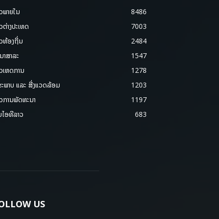
າວພາຍ​ໃນ
8486
າວຕ່າງປະເທດ
7003
າວທ້ອງຖິ່ນ
2484
ນາສາລະ
1547
າວເຫດການ
1278
ຂະພາບ ແລະ ສີ່ງແວດລ້ອມ
1203
າວການພັດທະນາ
1197
ມໄອທີລາວ
683
OLLOW US