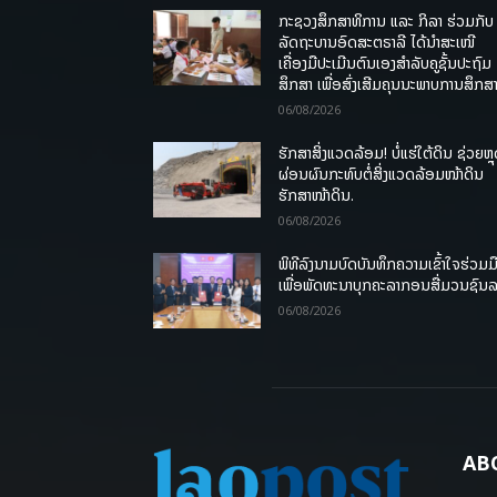
ກະຊວງສຶກສາທິການ ແລະ ກິລາ ຮ່ວມກັບ
ລັດຖະບານອົດສະຕຣາລີ ໄດ້ນຳສະເໜີ
ເຄື່ອງມືປະເມີນຕົນເອງສຳລັບຄູຊັ້ນປະຖົມ
ສຶກສາ ເພື່ອສົ່ງເສີມຄຸນນະພາບການສຶກສາ
06/08/2026
ຮັກສາສິ່ງແວດລ້ອມ! ບໍ່ແຮ່ໃຕ້ດິນ ຊ່ວຍຫຼ
ຜ່ອນຜົນກະທົບຕໍ່ສິ່ງແວດລ້ອມໜ້າດິນ
ຮັກສາໜ້າດິນ.
06/08/2026
ພິທີລົງນາມບົດບັນທຶກຄວາມເຂົ້າໃຈຮ່ວມມ
ເພື່ອພັດທະນາບຸກຄະລາກອນສື່ມວນຊົນ
06/08/2026
AB