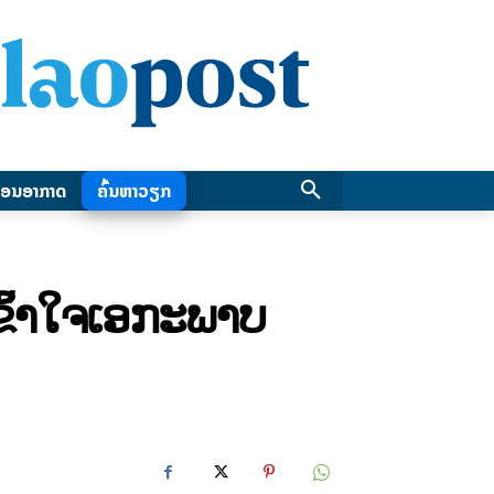
ອນອາກາດ
ຄົ້ນຫາວຽກ
ມເຂົ້າໃຈເອກະພາບ