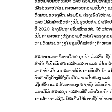
ຂະຫຍາຍ​ສະຕິ​ປັນຍາ ​ແລະ ຄວາມ​ຮັບຜິດຊອບ ຂອງ​ຖ
ເພື່ອ​ວິ​ເຄາະ​​ໄຈ້​ແຍກ​ສະພາວະ​ຄວາມ​ເປັນ​ຈິງ
ທັດສະນະ​ຂອງ​ພັກ. ພ້ອມ​ນັ້ນ, ຕ້ອງ​ເຮັດ​ໃຫ້ກາ
ແລະ ມີ​ຜົນສຳ​ເລັດ​ຢ່າງເປັນ​ຮູບ​ປະ​ທຳ, ນຳ​ເອ
ປີ 2020, ສ້າງ​ພື້ນຖານ​ອັນໜັກ​ແໜ້ນ ໃຫ້​ແກ່​ກ
ເປັນ​ການສະ​ແດງ​ເຖິງ​ຄວາມ​ຕັດສິນ​ໃຈ​ຂອງ​ຄະນະ​ນ
ທາຍ​ທົດ​ສອບ​ຕ່າງໆ​ໃນ​ຊຸມ​ປີຕໍ່ໜ້າຢ່າງ​ກ້າຫານ
ສະຫາຍເລຂາທິການໃຫຍ່ ບຸນ​ຍັງ ວໍລະ​ຈິດ ຊີ້​ນຳ​ຕື່ມ​
ສຳຄັນທີ່​ເປັນ​ລັກສະນະ​ສຳ​ມະ​ນາ ​ແລະ ​ເປີດ​ກວ
ລາຄາທັງ​ເປັນ​ເອກະ​ພາບຕໍ່ກັບ​ການ​ຕັດສິນ​ໃຈ​ ແກ
ບັນຫາ​ຄົງ​ຄ້າງທີ່​ສັງຄົມມີ​ຄວາມ​ເປັນ​ຫ່ວງ ​ແລະ 
ເຊື່ອໝັ້ນ ​ແລະ ສັດທາ​ຂອງ​ປະຊາຊົນຕໍ່ພັກ​ເຮົາ. ສຳລ
ແມ່ນ​ມີ​ລັກສະນະ​ຍຸດ​ທະ​ສາດທີ່​ຕິ​ດພັນ​ໂດຍ​ກົ
ການ​ສ້າງ​ບາດ​ລ້ຽວ​ໃໝ່​ເພື່ອ​ໃຫ້ການ​ຊີ້​ນຳ​ນຳພາ​