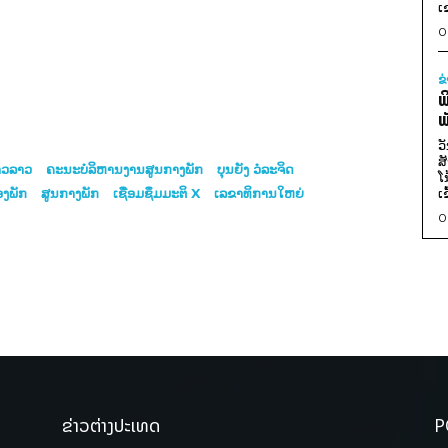
ເ
0
ຂ
ພ
ພ
ວ
ສ
າວລາວ
ຄະນະບໍລິຫານງານສູນກາງພັກ
ບຸນຍັງ ວໍລະຈິດ
ໂ
ອງພັກ
ສູນກາງພັກ
ເຊື່ອມຊຶມມະຕິ X
ເລຂາທິການໃຫຍ່
ເ
0
ຂ່າວຕ່າງປະເທດ
P