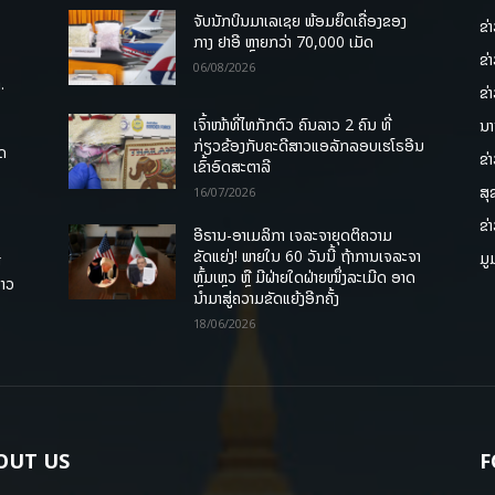
ຈັບນັກບິນມາເລເຊຍ ພ້ອມຍຶດເຄື່ອງຂອງ
ຂ່
ກາງ ຢາອີ ຫຼາຍກວ່າ 70,000 ເມັດ
ຂ່
06/08/2026
.
ຂ່
ເຈົ້າໜ້າທີ່ໄທກັກຕົວ ຄົນລາວ 2 ຄົນ ທີ່
ນາ
ກ່ຽວຂ້ອງກັບຄະດີສາວແອລັກລອບເຮໂຣອີນ
ຸດ
ຂ່
ເຂົ້າອົດສະຕາລີ
ສຸ
16/07/2026
ຂ່
ອີຣານ-ອາເມລິກາ ເຈລະຈາຍຸດຕິຄວາມ
ຂັດແຍ່ງ! ພາຍໃນ 60 ວັນນີ້ ຖ້າການເຈລະຈາ
ມູ
ື
ຫຼົ້ມເຫຼວ ຫຼື ມີຝ່າຍໃດຝ່າຍໜຶ່ງລະເມີດ ອາດ
ລາວ
ນໍາມາສູ່ຄວາມຂັດແຍ້ງອີກຄັ້ງ
18/06/2026
OUT US
F