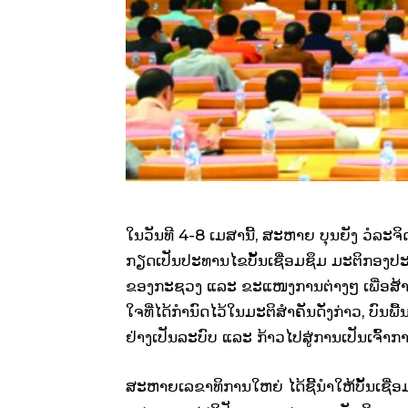
ໃນ​ວັນ​ທີ 4-8 ​ເມສານີ້, ສະຫາຍ ບຸນ​ຍັງ ວໍລະ​ຈ
ກຽດ​ເປັນ​ປະທານ​ໄຂ​ບັ້ນ​​ເຊື່ອມ​ຊຶມ ມະຕິ​ກອງ​ປ
ຂອງກະຊວງ ແລະ ຂະແໜງການຕ່າງໆ ​ເພື່ອ​ສ້າງ​ຄວາມ​ເຂ
ໃຈ​ທີ່​ໄດ້​ກຳນົດ​ໄວ້​ໃນ​ມະຕິ​ສຳຄັນ​ດັ່ງກ່າວ, 
ຢ່າງ​ເປັນ​ລະບົບ ​ແລະ ກ້າວ​ໄປ​ສູ່​ການ​ເປັນ​ເຈົ້າ
ສະຫາຍເລຂາທິການ​ໃຫຍ່​ ໄດ້​ຊີ້​ນຳ​ໃຫ້​ບັ້ນ​ເຊື່ອມ