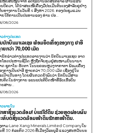
ະໜັບສະໜູນຈາກ ລັດຖະບານອົດສະຕຣາລີ ຜ່ານແຜນ
ານບີຄວາ, ໄດ້ນຳສະເໜີເຄື່ອງມືປະເມີນຕົນເອງສຳລັບຄູຢ່າງ
ປັນທາງການໃນວັນທີ 4 ສິງຫາ 2026. ກອງປະຊຸມແມ່ນ
າຍໃຕ້ການເປັນປະທານຂອງ ທ່ານ ປອ...
6/08/2026
່າວຕ່າງປະເທດ
ັບນັກບິນມາເລເຊຍ ພ້ອມຍຶດເຄື່ອງຂອງກາງ ຢາອີ
ຼາຍກວ່າ 70,000 ເມັດ
ຳນັກຂ່າວຕ່າງປະເທດລາຍງານວ່າ ນັກບິນມາເລເຊຍ ອາດ
ືກໂທດປະຫານຊີວິດ ຫຼັງຖືກຈັບກຸມຢູ່ສະໜາມບິນນານາ
າດ ຊູກາໂນ-ຮັດຕາ ໃນນະຄອນຫຼວງຈາກາຕາ ພ້ອມເຄື່ອງ
ອງກາງເປັນຢາອີ ຫຼາຍກວ່າ 70,000 ເມັດ ເຊື່ອງຢູ່ໃນ
ະເປົາເດີນທາງ ໂດຍຜົນກວດຍັງພົບວ່າ ນັກບິນມີສານ
ສບຕິດໃນຮ່າງກາຍ ຂະນະປະຕິບັດໜ້າທີ່ຂັບເຮືອບິນ
ດຍສານ...
6/08/2026
່າວພາຍ​ໃນ
ັກສາສິ່ງແວດລ້ອມ! ບໍ່ແຮ່ໃຕ້ດິນ ຊ່ວຍຫຼຸດຜ່ອນຜົນ
ະທົບຕໍ່ສິ່ງແວດລ້ອມໜ້າດິນຮັກສາໜ້າດິນ.
ີງຕາມ Lane Xang Minerals Limited Companyໃນ
ັນທີ 30 ກໍລະກົດ 2026 ທີ່ເມືອງວິລະບູລີ ແຂວງສະຫວັນນະ