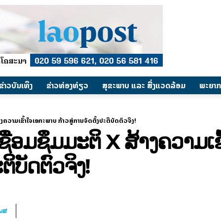
​ຂ່າວບັນເທິງ
​ຂ່າວທ່ອງທ່ຽວ
ສຸຂະພາບ ແລະ ສີ່ງແວດລ້ອມ
ພະຍາກ
 ສ້າງຄວາມເຂົ້າໃຈເອກະພາບ ກ້າວສູ່ການຈັດຕັ້ງປະຕິບັດຕົວຈິງ!
່ເຊື່ອມ​ຊຶມ​ມະຕິ X ສ້າງຄວາ
ຕິບັດຕົວຈິງ!
ໂພສ