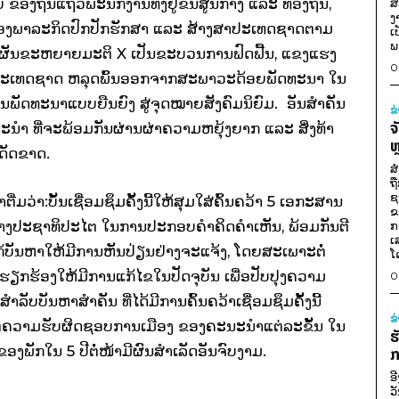
ັນ​ແຖວ​ພະນັກງານທັງ​ຢູ່​ຂັ້ນ​ສູນ​ກາງ ​ແລະ ທ້ອງ​ຖິ່ນ,​
ສ
ງ
 ຂອງ​ພາລະກິດ​ປົກ​ປັກ​ຮັກສາ ​ແລະ ສ້າງສາ​ປະ​ເທດ​ຊາດຕາມ​
ເ
ພ
ນ​ຜັນ​ຂະຫຍາຍ​ມະຕິ X ​ເປັນ​ຂະ​ບວນການ​ຟົດຟື້ນ, ​ແຂງ​ແຮງ ​
0
ົາ​ປະ​ເທດ​ຊາດ ຫລຸດ​ພົ້ນ​ອອກ​ຈາກ​ສະພາວະ​ດ້ອຍ​ພັດທະນາ ໃນ​
ານ​ພັດທະນາ​ແບບ​ຍືນ​ຍົງ ສູ່​ຈຸດໝາຍສັງຄົມ​ນິຍົມ. ອັນ​ສຳຄັນ
ຂ
ຈ
ຳ ທີ່​ຈະ​ພ້ອມ​ກັນ​ຜ່ານ​ຜ່າ​ຄວາມ​ຫຍຸ້ງຍາກ ​ແລະ ສິ່ງ​ທ້າ​
ຫ
​ເດັດຂາດ.
ສ
ຖ
ຊ
ວ່າ:ບັ້ນ​ເຊື່ອມ​ຊຶມ​ຄັ້ງ​ນີ້ໃຫ້​ສຸມ​ໃສ່​ຄົ້ນຄວ້າ 5 ​ເອກະສານ​
ຂ
້າງປະຊາທິປະ​ໄຕ​ ໃນ​ການປະກອບ​ຄຳ​ຄິດ​ຄຳ​ເຫັນ, ພ້ອມ​ກັນ​ຕີ​
ກ
ເ
້​ບັນຫາ​ໃຫ້​ມີ​ການ​ຫັນປ່ຽນຢ່າງ​ຈະ​ແຈ້ງ, ໂດຍ​ສະ​ເພາະຕໍ່
ໂ
ຮຽກຮ້ອງ​ໃຫ້​ມີ​ການ​ແກ້​ໄຂ​ໃນ​ປັດຈຸບັນ​ ເພື່ອ​ປັບປຸງ​ຄວາມ​
0
ັບ​ບັນຫາ​ສຳຄັນ ທີ່​ໄດ້​ມີ​ການ​ຄົ້ນຄວ້າ​ເຊື່ອມ​ຊຶມ​ຄັ້ງ​ນີ້
ຂ
ງ ຕໍ່ຄວາມ​ຮັບຜິດຊອບ​ການ​ເມືອງ ຂອງ​ຄະນະ​ນຳ​ແຕ່ລະ​ຂັ້ນ ໃນ​
ຮ
ຂອງ​ພັກ​ໃນ 5 ປີຕໍ່ໜ້າມີ​ຜົນສຳ​ເລັດ​ອັນ​ຈົບງາມ.
ກ
ອ
ວ