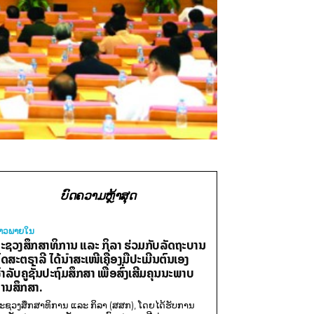
ບົດຄວາມຫຼ້າສຸດ
່າວພາຍ​ໃນ
ະຊວງສຶກສາທິການ ແລະ ກິລາ ຮ່ວມກັບລັດຖະບານ
ົດສະຕຣາລີ ໄດ້ນຳສະເໜີເຄື່ອງມືປະເມີນຕົນເອງ
ຳລັບຄູຊັ້ນປະຖົມສຶກສາ ເພື່ອສົ່ງເສີມຄຸນນະພາບ
ານສຶກສາ.
ະຊວງສຶກສາທິການ ແລະ ກິລາ (ສສກ), ໂດຍໄດ້ຮັບການ