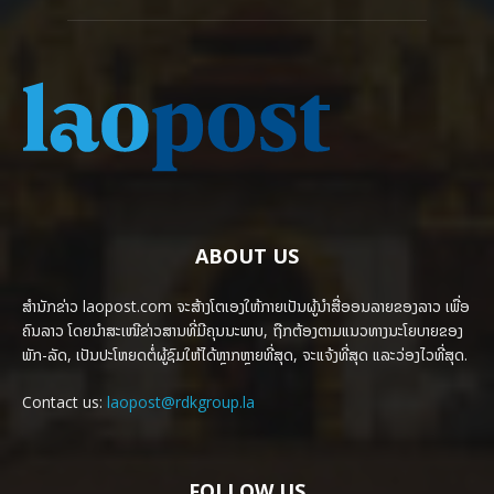
ABOUT US
ສຳນັກຂ່າວ laopost.com ຈະສ້າງໂຕເອງໃຫ້ກາຍເປັນຜູ້ນຳສື່ອອນລາຍຂອງລາວ ເພື່ອ
ຄົນລາວ ໂດຍນຳສະເໜີຂ່າວສານທີ່ມີຄຸນນະພາບ, ຖືກຕ້ອງຕາມແນວທາງນະໂຍບາຍຂອງ
ພັກ-ລັດ, ເປັນປະໂຫຍດຕໍ່ຜູ້ຊົມໃຫ້ໄດ້ຫຼາກຫຼາຍທີ່ສຸດ, ຈະແຈ້ງທີ່ສຸດ ແລະວ່ອງໄວທີ່ສຸດ.
Contact us:
laopost@rdkgroup.la
FOLLOW US