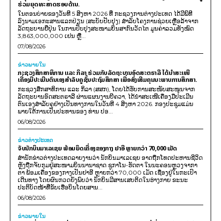
ຮ່ວມຍຸດທະສາດຮອບດ້ານ.
ໃນຕອນບ່າຍຂອງວັນທີ 5 ສິງຫາ 2026 ທີ່ ກະຊວງການຕ່າງປະເທດ ໄດ້ມີພິທີ
ລົງນາມເອກະສານແລກປ່ຽນ (ສະບັບປັບປຸງ) ສໍາລັບໂຄງການຊ່ວຍເຫຼືອລ້າຈາກ
ລັດຖະບານຍີ່ປຸ່ນ ໃນການປັບປຸງສະໜາມບິນສາກົນວັດໄຕ ມູນຄ່າລວມທັງໝົດ
3,863,000,000 ເຢນ ຫຼື...
07/08/2026
ຂ່າວພາຍ​ໃນ
ກະຊວງສຶກສາທິການ ແລະ ກິລາ ຮ່ວມກັບລັດຖະບານອົດສະຕຣາລີ ໄດ້ນຳສະເໜີ
ເຄື່ອງມືປະເມີນຕົນເອງສຳລັບຄູຊັ້ນປະຖົມສຶກສາ ເພື່ອສົ່ງເສີມຄຸນນະພາບການສຶກສາ.
ກະຊວງສຶກສາທິການ ແລະ ກິລາ (ສສກ), ໂດຍໄດ້ຮັບການສະໜັບສະໜູນຈາກ
ລັດຖະບານອົດສະຕຣາລີ ຜ່ານແຜນງານບີຄວາ, ໄດ້ນຳສະເໜີເຄື່ອງມືປະເມີນ
ຕົນເອງສຳລັບຄູຢ່າງເປັນທາງການໃນວັນທີ 4 ສິງຫາ 2026. ກອງປະຊຸມແມ່ນ
ພາຍໃຕ້ການເປັນປະທານຂອງ ທ່ານ ປອ...
06/08/2026
ຂ່າວຕ່າງປະເທດ
ຈັບນັກບິນມາເລເຊຍ ພ້ອມຍຶດເຄື່ອງຂອງກາງ ຢາອີ ຫຼາຍກວ່າ 70,000 ເມັດ
ສຳນັກຂ່າວຕ່າງປະເທດລາຍງານວ່າ ນັກບິນມາເລເຊຍ ອາດຖືກໂທດປະຫານຊີວິດ
ຫຼັງຖືກຈັບກຸມຢູ່ສະໜາມບິນນານາຊາດ ຊູກາໂນ-ຮັດຕາ ໃນນະຄອນຫຼວງຈາກາ
ຕາ ພ້ອມເຄື່ອງຂອງກາງເປັນຢາອີ ຫຼາຍກວ່າ 70,000 ເມັດ ເຊື່ອງຢູ່ໃນກະເປົາ
ເດີນທາງ ໂດຍຜົນກວດຍັງພົບວ່າ ນັກບິນມີສານເສບຕິດໃນຮ່າງກາຍ ຂະນະ
ປະຕິບັດໜ້າທີ່ຂັບເຮືອບິນໂດຍສານ...
06/08/2026
ຂ່າວພາຍ​ໃນ