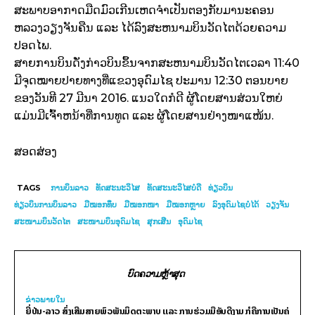
ສະພາບອາກາດມືດມົວເກີນເຫດຈໍາເປັນຕອງກັບມານະຄອນ
ຫລວງວຽງຈັນຄືນ ແລະ ໄດ້ລົງສະຫນາມບິນວັດໄຕດ້ວຍຄວາມ
ປອດໄພ.
ສາຍການບິນດັ່ງກ່າວບິນຂຶ້ນຈາກສະຫນາມບິນວັດໄຕເວລາ 11:40
ມີຈຸດໝາຍປາຍທາງທີ່ແຂວງອຸດົມໄຊ ປະມານ 12:30 ຕອນບາຍ
ຂອງວັນທີ 27 ມີນາ 2016. ແນວໃດກໍດີ ຜູ້ໂດຍສານສ່ວນໃຫຍ່
ແມ່ນມີເຈົ້າຫນ້າທີ່ການທູດ ແລະ ຜູ້ໂດຍສານຢ່າງໜາແໜ້ນ.
ສອດສ່ອງ
TAGS
ການບິນລາວ
ທັດສະນະວິໄສ
ທັດສະນະວິໄສບໍ່ດີ
ທ່ຽວບິນ
ທ່ຽວບິນການບິນລາວ
ມີໝອກທຶບ
ມີໝອກໜາ
ມີໝອກຫຼາຍ
ລົງອຸດົມໄຊບໍ່ໄດ້
ວຽງຈັນ
ສະໜາມບິນວັດໄຕ
ສະໜາມບິນອຸດົມໄຊ
ສຸກເສີນ
ອຸດົມໄຊ
ບົດຄວາມຫຼ້າສຸດ
ຂ່າວພາຍ​ໃນ
ຍີ່ປຸ່ນ-ລາວ ສົ່ງເສີມສາຍພົວພັນມິດຕະພາບ ແລະ ການຮ່ວມມືອັນດີງາມ ກໍຄືການເປັນຄູ່