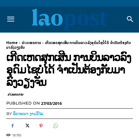
Home
ຂ່າວເຫດການ
ເກີດເຫດສຸກເສີນ ການບິນລາວລົງອຸດົມໄຊບໍ່ໄດ້ ຈຳເປັນຕ້ອງກັບ
ມາລົງວຽງຈັນ
ເກີດເຫດສຸກເສີນ ການບິນລາວລົງ
ອຸດົມໄຊບໍ່ໄດ້ ຈຳເປັນຕ້ອງກັບມາ
ລົງວຽງຈັນ
ຂ່າວເຫດການ
27/03/2016
PUBLISHED ON
BY
ລິດຈະນາ ງາມວິໄລ
18790