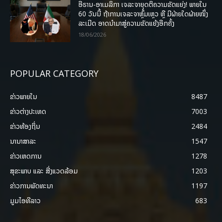
ອີຣານ-ອາເມລິກາ ເຈລະຈາຍຸດຕິຄວາມຂັດແຍ່ງ! ພາຍໃນ
60 ວັນນີ້ ຖ້າການເຈລະຈາຫຼົ້ມເຫຼວ ຫຼື ມີຝ່າຍໃດຝ່າຍໜຶ່ງ
ລະເມີດ ອາດນໍາມາສູ່ຄວາມຂັດແຍ້ງອີກຄັ້ງ
18/06/2026
POPULAR CATEGORY
ຂ່າວພາຍ​ໃນ
8487
ຂ່າວຕ່າງປະເທດ
7003
ຂ່າວທ້ອງຖິ່ນ
2484
ນານາສາລະ
1547
ຂ່າວເຫດການ
1278
ສຸຂະພາບ ແລະ ສີ່ງແວດລ້ອມ
1203
ຂ່າວການພັດທະນາ
1197
ມູມໄອທີລາວ
683