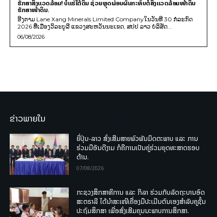
ຮັກສາສິ່ງແວດລ້ອມ! ບໍ່ແຮ່ໃຕ້ດິນ ຊ່ວຍຫຼຸດຜ່ອນຜົນກະທົບຕໍ່ສິ່ງແວດລ້ອມໜ້າດິນ
ຮັກສາໜ້າດິນ.
ອີງຕາມ Lane Xang Minerals Limited Companyໃນວັນທີ 30 ກໍລະກົດ
2026 ທີ່ເມືອງວິລະບູລີ ແຂວງສະຫວັນນະເຂດ, ສປປ ລາວ ບໍລິສັດ...
06/08/2026
ຂ່າວພາຍໃນ
ຍີ່ປຸ່ນ-ລາວ ສົ່ງເສີມສາຍພົວພັນມິດຕະພາບ ແລະ ການ
ຮ່ວມມືອັນດີງາມ ກໍຄືການເປັນຄູ່ຮ່ວມຍຸດທະສາດຮອບ
ດ້ານ.
07/08/2026
ກະຊວງສຶກສາທິການ ແລະ ກິລາ ຮ່ວມກັບລັດຖະບານອົດ
ສະຕຣາລີ ໄດ້ນຳສະເໜີເຄື່ອງມືປະເມີນຕົນເອງສຳລັບຄູຊັ້ນ
ປະຖົມສຶກສາ ເພື່ອສົ່ງເສີມຄຸນນະພາບການສຶກສາ.