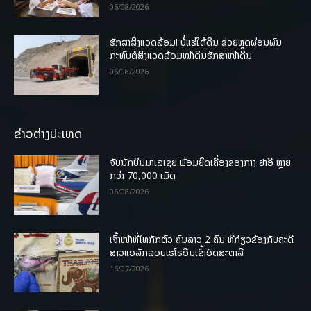
06/08/2026
ຮັກສາສິ່ງແວດລ້ອມ! ບໍ່ແຮ່ໃຕ້ດິນ ຊ່ວຍຫຼຸດຜ່ອນຜົນ
ກະທົບຕໍ່ສິ່ງແວດລ້ອມໜ້າດິນຮັກສາໜ້າດິນ.
06/08/2026
ຂ່າວຕ່າງປະເທດ
ຈັບນັກບິນມາເລເຊຍ ພ້ອມຍຶດເຄື່ອງຂອງກາງ ຢາອີ ຫຼາຍ
ກວ່າ 70,000 ເມັດ
06/08/2026
ເຈົ້າໜ້າທີ່ໄທກັກຕົວ ຄົນລາວ 2 ຄົນ ທີ່ກ່ຽວຂ້ອງກັບຄະດີ
ສາວແອລັກລອບເຮໂຣອີນເຂົ້າອົດສະຕາລີ
16/07/2026