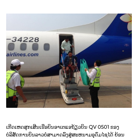
ເກີດເຫດສຸກເສີນເຮືອບິນອາເຕແອຖ້ຽວບິນ QV 0501 ຂອງ
ບໍລິສັດການບິນລາວບໍ່ສາມາດລົງສູ່ສະຫນາມອຸດົມໄຊໄດ້ ຍ້ອນ