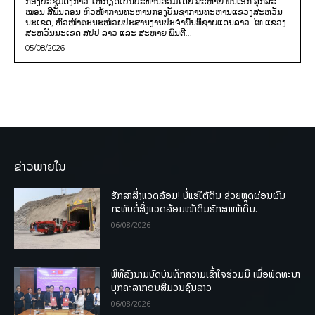
ກອງປະຊຸມດັ່ງກ່າວ ໃຫ້ກຽດເປັນປະທານຮ່ວມໂດຍ ສະຫາຍ ພັນເອກ ສຸກສະ
ໝອນ ສີພັນດອນ ຫົວໜ້າການທະຫານກອງບັນຊາການທະຫານແຂວງສະຫວັນ
ນະເຂດ, ຫົວໜ້າຄະນະໜ່ວຍປະສານງານປະຈຳພື້ນທີ່ຊາຍແດນລາວ-ໄທ ແຂວງ
ສະຫວັນນະເຂດ ສປປ ລາວ ແລະ ສະຫາຍ ພົນຕີ...
05/08/2026
ຂ່າວພາຍໃນ
ຮັກສາສິ່ງແວດລ້ອມ! ບໍ່ແຮ່ໃຕ້ດິນ ຊ່ວຍຫຼຸດຜ່ອນຜົນ
ກະທົບຕໍ່ສິ່ງແວດລ້ອມໜ້າດິນຮັກສາໜ້າດິນ.
06/08/2026
ພິທີລົງນາມບົດບັນທຶກຄວາມເຂົ້າໃຈຮ່ວມມື ເພື່ອພັດທະນາ
ບຸກຄະລາກອນສື່ມວນຊົນລາວ
06/08/2026