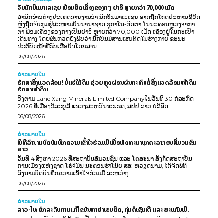
ຈັບນັກບິນມາເລເຊຍ ພ້ອມຍຶດເຄື່ອງຂອງກາງ ຢາອີ ຫຼາຍກວ່າ 70,000 ເມັດ
ສຳນັກຂ່າວຕ່າງປະເທດລາຍງານວ່າ ນັກບິນມາເລເຊຍ ອາດຖືກໂທດປະຫານຊີວິດ
ຫຼັງຖືກຈັບກຸມຢູ່ສະໜາມບິນນານາຊາດ ຊູກາໂນ-ຮັດຕາ ໃນນະຄອນຫຼວງຈາກາ
ຕາ ພ້ອມເຄື່ອງຂອງກາງເປັນຢາອີ ຫຼາຍກວ່າ 70,000 ເມັດ ເຊື່ອງຢູ່ໃນກະເປົາ
ເດີນທາງ ໂດຍຜົນກວດຍັງພົບວ່າ ນັກບິນມີສານເສບຕິດໃນຮ່າງກາຍ ຂະນະ
ປະຕິບັດໜ້າທີ່ຂັບເຮືອບິນໂດຍສານ...
06/08/2026
ຂ່າວພາຍ​ໃນ
ຮັກສາສິ່ງແວດລ້ອມ! ບໍ່ແຮ່ໃຕ້ດິນ ຊ່ວຍຫຼຸດຜ່ອນຜົນກະທົບຕໍ່ສິ່ງແວດລ້ອມໜ້າດິນ
ຮັກສາໜ້າດິນ.
ອີງຕາມ Lane Xang Minerals Limited Companyໃນວັນທີ 30 ກໍລະກົດ
2026 ທີ່ເມືອງວິລະບູລີ ແຂວງສະຫວັນນະເຂດ, ສປປ ລາວ ບໍລິສັດ...
06/08/2026
ຂ່າວພາຍ​ໃນ
ພິທີລົງນາມບົດບັນທຶກຄວາມເຂົ້າໃຈຮ່ວມມື ເພື່ອພັດທະນາບຸກຄະລາກອນສື່ມວນຊົນ
ລາວ
ວັນທີ 4 ສິງຫາ 2026 ທີ່ສະຖາບັນສື່ມວນຊົນ ແລະ ໂຄສະນາ ສັງກັດສະຖາບັນ
ການເມືອງແຫ່ງຊາດ ໂຮ່ຈິມິນ ນະຄອນຮ່າໂນ້ຍ ສສ. ຫວຽດນາມ, ໄດ້ຈັດພິທີ
ລົງນາມບົດບັນທຶກຄວາມເຂົ້າໃຈຮ່ວມມື ລະຫວ່າງ...
06/08/2026
ຂ່າວພາຍ​ໃນ
ລາວ-ໄທ ຍົກລະດັບການແກ້ໄຂບັນຫາຢາເສບຕິດ, ກຸ່ມຄໍເຊັນເຕີ ແລະ ສະແກັມເມີ.