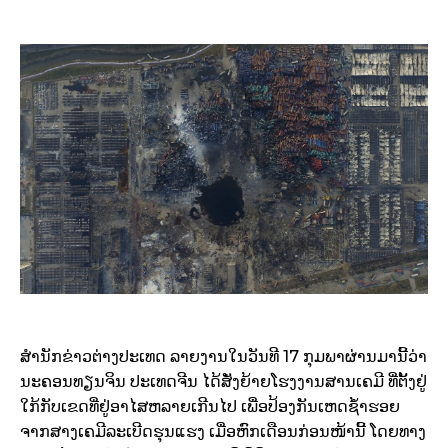
ສຳນັກຂ່າວຕ່າງປະເທດ ລາຍງານໃນວັນທີ 17 ກຸມພາຜ່ານມານີ້ວ່າ
ນະຄອນທຽນຈິນ ປະເທດຈີນ ໄດ້ສັ່ງຍ້າຍໂຮງງານສານເຄມີ ທີ່ຕັ້ງຢູ່
ໃກ້ກັບເຂດທີ່ຢູ່ອາໄສຫລາຍເກີນໄປ ເພື່ອປ້ອງກັນເຫດຊ້ຳຮອຍ
ຈາກສາງເຄມີລະເບີດຮຸນແຮງ ເມື່ອຫົກເດືອນກ່ອນໜ້ານີ້ ໂດຍທາງ