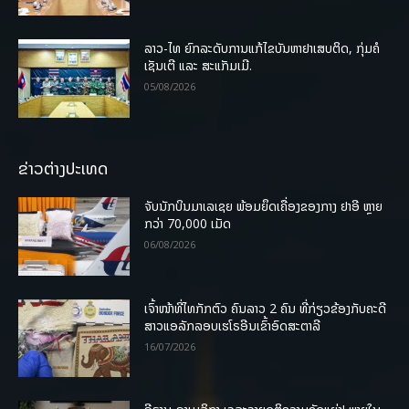
ລາວ-ໄທ ຍົກລະດັບການແກ້ໄຂບັນຫາຢາເສບຕິດ, ກຸ່ມຄໍ
ເຊັນເຕີ ແລະ ສະແກັມເມີ.
05/08/2026
ຂ່າວຕ່າງປະເທດ
ຈັບນັກບິນມາເລເຊຍ ພ້ອມຍຶດເຄື່ອງຂອງກາງ ຢາອີ ຫຼາຍ
ກວ່າ 70,000 ເມັດ
06/08/2026
ເຈົ້າໜ້າທີ່ໄທກັກຕົວ ຄົນລາວ 2 ຄົນ ທີ່ກ່ຽວຂ້ອງກັບຄະດີ
ສາວແອລັກລອບເຮໂຣອີນເຂົ້າອົດສະຕາລີ
16/07/2026