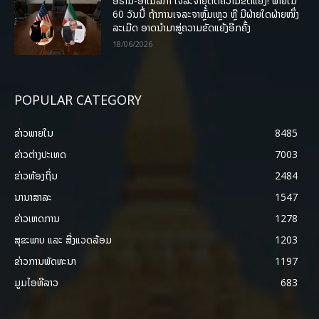
ອີຣານ-ອາເມລິກາ ເຈລະຈາຍຸດຕິຄວາມຂັດແຍ່ງ! ພາຍໃນ
60 ວັນນີ້ ຖ້າການເຈລະຈາຫຼົ້ມເຫຼວ ຫຼື ມີຝ່າຍໃດຝ່າຍໜຶ່ງ
ລະເມີດ ອາດນໍາມາສູ່ຄວາມຂັດແຍ້ງອີກຄັ້ງ
18/06/2026
POPULAR CATEGORY
ຂ່າວພາຍ​ໃນ
8485
ຂ່າວຕ່າງປະເທດ
7003
ຂ່າວທ້ອງຖິ່ນ
2484
ນານາສາລະ
1547
ຂ່າວເຫດການ
1278
ສຸຂະພາບ ແລະ ສີ່ງແວດລ້ອມ
1203
ຂ່າວການພັດທະນາ
1197
ມູມໄອທີລາວ
683