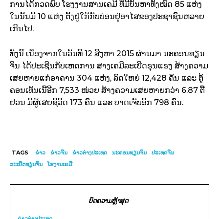
ການໄດ້ກວດພົບ ໂຮງງານສານເຄມີ ທີ່ມີບັນຫາທັງໝົດ 85 ແຫ່ງ
ໃນນັ້ນມີ 10 ແຫ່ງ ຕັ້ງຢູ່ໃກ້ກັບບ່ອນຢູ່ອາໄສຂອງປະຊາຊົນຫລາຍ
ເກີນໄປ.
ທັງນີ້ ເນື່ອງຈາກໃນວັນທີ 12 ສິງຫາ 2015 ຜ່ານມາ ນະຄອນທຽນ
ຈິນ ໄດ້ປະເຊີນກັບເຫດການ ສາງເຄມີລະເບີດຮຸນແຮງ ສ້າງຄວາມ
ເສຍຫາຍແກ່ອາຄານ 304 ແຫ່ງ, ລົດໃຫຍ່ 12,428 ຄັນ ແລະ ຕູ້
ຄອນເທັນເນີ້ອີກ 7,533 ໜ່ວຍ ສ້າງຄວາມເສຍຫາຍກວ່າ 6.87 ຕື້
ຢວນ ມີຜູ້ເສຍຊີວິດ 173 ຄົນ ແລະ ບາດເຈັບອີກ 798 ຄົນ.
TAGS
ຂ່າວ
ຂ່າວຈີນ
ຂ່າວ​ຕ່າງ​ປະເທດ
ນະຄອນທຽນຈິນ
ປະເທດຈີນ
ລະເບີດທຽນຈິນ
ໂຮງານເຄມີ
ບົດຄວາມຫຼ້າສຸດ
ຂ່າວຕ່າງປະເທດ