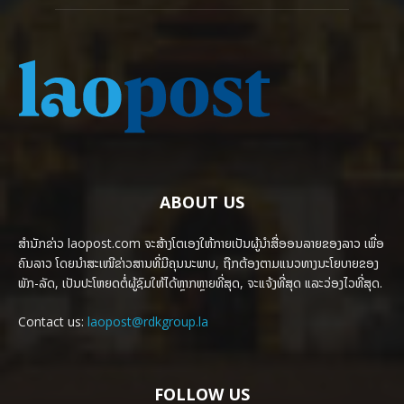
ABOUT US
ສຳນັກຂ່າວ laopost.com ຈະສ້າງໂຕເອງໃຫ້ກາຍເປັນຜູ້ນຳສື່ອອນລາຍຂອງລາວ ເພື່ອ
ຄົນລາວ ໂດຍນຳສະເໜີຂ່າວສານທີ່ມີຄຸນນະພາບ, ຖືກຕ້ອງຕາມແນວທາງນະໂຍບາຍຂອງ
ພັກ-ລັດ, ເປັນປະໂຫຍດຕໍ່ຜູ້ຊົມໃຫ້ໄດ້ຫຼາກຫຼາຍທີ່ສຸດ, ຈະແຈ້ງທີ່ສຸດ ແລະວ່ອງໄວທີ່ສຸດ.
Contact us:
laopost@rdkgroup.la
FOLLOW US