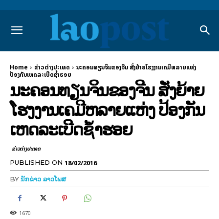
Home
ຂ່າວຕ່າງປະເທດ
ນະຄອນທຽນຈິນຂອງຈີນ ສັ່ງຍ້າຍໂຮງງານເຄມີຫລາຍແຫ່ງ
ປ້ອງກັນເຫດລະເບີດຊ້ຳຮອຍ
ນະຄອນທຽນຈິນຂອງຈີນ ສັ່ງຍ້າຍ
ໂຮງງານເຄມີຫລາຍແຫ່ງ ປ້ອງກັນ
ເຫດລະເບີດຊ້ຳຮອຍ
ຂ່າວຕ່າງປະເທດ
18/02/2016
PUBLISHED ON
BY
ນັກຂ່າວ ລາວໂພສ
1670