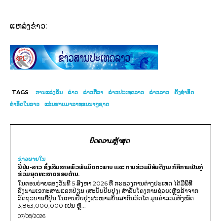
ແຫລ່ງຂ່າວ:
TAGS
ການແຂ່ງຂັນ
ຂ່າວ
ຂ່າວກີລາ
ຂ່າວປະເທດລາວ
ຂ່າວລາວ
ຄັ້ງທຳອິດ
ທຳອິດໃນລາວ
ແລ່ນຮາບມາລາທອນນາໆຊາດ
ບົດຄວາມຫຼ້າສຸດ
ຂ່າວພາຍ​ໃນ
ຍີ່ປຸ່ນ-ລາວ ສົ່ງເສີມສາຍພົວພັນມິດຕະພາບ ແລະ ການຮ່ວມມືອັນດີງາມ ກໍຄືການເປັນຄູ່
ຮ່ວມຍຸດທະສາດຮອບດ້ານ.
ໃນຕອນບ່າຍຂອງວັນທີ 5 ສິງຫາ 2026 ທີ່ ກະຊວງການຕ່າງປະເທດ ໄດ້ມີພິທີ
ລົງນາມເອກະສານແລກປ່ຽນ (ສະບັບປັບປຸງ) ສໍາລັບໂຄງການຊ່ວຍເຫຼືອລ້າຈາກ
ລັດຖະບານຍີ່ປຸ່ນ ໃນການປັບປຸງສະໜາມບິນສາກົນວັດໄຕ ມູນຄ່າລວມທັງໝົດ
3,863,000,000 ເຢນ ຫຼື...
07/08/2026