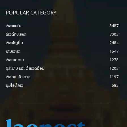
POPULAR CATEGORY
ຂ່າວພາຍ​ໃນ
8487
ຂ່າວຕ່າງປະເທດ
7003
ຂ່າວທ້ອງຖິ່ນ
2484
ນານາສາລະ
1547
ຂ່າວເຫດການ
1278
ສຸຂະພາບ ແລະ ສີ່ງແວດລ້ອມ
1203
ຂ່າວການພັດທະນາ
1197
ມູມໄອທີລາວ
683