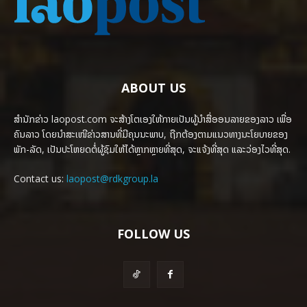
ABOUT US
ສຳນັກຂ່າວ laopost.com ຈະສ້າງໂຕເອງໃຫ້ກາຍເປັນຜູ້ນຳສື່ອອນລາຍຂອງລາວ ເພື່ອ
ຄົນລາວ ໂດຍນຳສະເໜີຂ່າວສານທີ່ມີຄຸນນະພາບ, ຖືກຕ້ອງຕາມແນວທາງນະໂຍບາຍຂອງ
ພັກ-ລັດ, ເປັນປະໂຫຍດຕໍ່ຜູ້ຊົມໃຫ້ໄດ້ຫຼາກຫຼາຍທີ່ສຸດ, ຈະແຈ້ງທີ່ສຸດ ແລະວ່ອງໄວທີ່ສຸດ.
Contact us:
laopost@rdkgroup.la
FOLLOW US