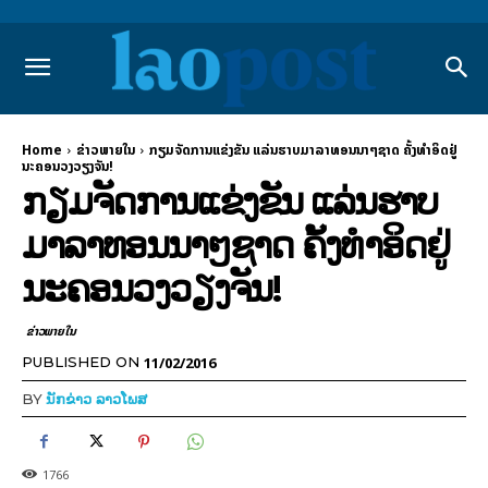
Home
ຂ່າວພາຍ​ໃນ
ກຽມຈັດການແຂ່ງຂັນ ແລ່ນຮາບມາລາທອນນາໆຊາດ ຄັ້ງທຳອິດຢູ່
ນະຄອນວງວຽງຈັນ!
ກຽມຈັດການແຂ່ງຂັນ ແລ່ນຮາບ
ມາລາທອນນາໆຊາດ ຄັ້ງທຳອິດຢູ່
ນະຄອນວງວຽງຈັນ!
ຂ່າວພາຍ​ໃນ
11/02/2016
PUBLISHED ON
BY
ນັກຂ່າວ ລາວໂພສ
1766