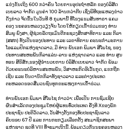
ແຂ່ງຂັນເຖິງ 600 ກວ່າຄົນ ໂດຍການອຸປະຖຳຫລັກ ຂອງບໍລິສັດ
ເບຍລາວ ຈຳກັດ ມູນຄ່າ 100 ລ້ານກວ່າກີບ ເຊິ່ງພິທີຖະແຫລງຂ່າວ
ດັ່ງກ່າວ ຈັດຂຶ້ນໃນວັນທີ 8
ກຸມພານີ້ ທີ່ໂຮງແຮມສັນທາຣາ ແຄມ
ຄອງ ນະຄອນຫລວງວຽງຈັນ ໂດຍໃຫ້ກຽດເຂົ້າຮ່ວມຂອງ ທ່ານ
ສົມພູ ພົງສາ,
ຜູ້ຊ່ວຍລັດຖະມົນຕີກະຊວງສຶກສາທິການ ແລະ ກິລາ
(ສສກ) ທັງເປັນຮອງປະທານ ແລະ
ເລຂາທິການ ຄະນະກຳມະການ
ໂອແລມປິກແຫ່ງຊາດລາວ
,
ມີ ທ່ານ ພັນເອກ ພິມພາ ສີໂພໄຊ,
ຮອງ
ປະທານສະຫະພັນກິລາແລ່ນ-ລານ ແຫ່ງຊາດລາວ ແລະ ທ່ານ ສູນ
ທອນ ສີຣິສັກ,
ຮອງຜູ້ອຳນວຍການ ບໍລິສັດເບຍລາວ ຈຳກັດ ພ້ອມ
ດ້ວຍຄະນະບໍລິຫານສະຫະພັນ
,
ວິສາຫະກິດອີເວັ້ນກູດ
,
ແຂກຖືກ
ເຊີນ ແລະ ບັນດານັກກິລາທັງຊາວລາວ ແລະ
ຕ່າງປະເທດ
ຕະຫລອດຮອດສື່ມວນຊົນທຸກຂະແໜງການເຂົ້າຮ່ວມ.
ທ່ານ
ພັນເອກ ພິມພາ ສີໂພໄຊ ກ່າວວ່າ: ເພື່ອເປັນ ການຊົມເຊີຍ
ຜົນສຳເລັດກອງປະຊຸມໃຫຍ່
ຜູ້ແທນທົ່ວປະເທດ ຄັ້ງທີ
X
ຂອງພັກ
ປະຊາຊົນ ປະຕິວັດລາວ
,
ວັນສ້າງຕັ້ງກອງທັບ
ປະຊາຊົນລາວ
ຄົບຮອບ
67
ປີ ແລະ ການກະກຽມເລືອກຕັ້ງ ສະມາຊິກສະພາ
ແຫ່ງຊາດ ຊຸດທີ
VIII
ທີ່ຈະມາເຖິງນີ້, ພ້ອມດຽວກັນນະຄອນຫລວງ