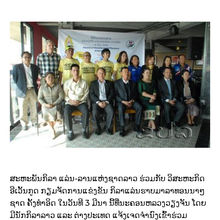
ສະຫະພັນກິລາ ແລ່ນ-ລານແຫ່ງຊາດລາວ ຮ່ວມກັບ ວິສະຫະກິດ
ອີເວັ້ນກູດ
ກຽມຈັດການແຂ່ງຂັນ ກິລາແລ່ນຮາບມາລາທອນນາໆ
ຊາດ ຄັ້ງທຳອິດ ໃນວັນທີ 3 ມີນາ ນີ້ທີ່ນະຄອນຫລວງວຽງຈັນ ໂດຍ
ມີນັກກິລາລາວ ແລະ
ຕ່າງປະເທດ ແຈ້ງເຈດຈຳນົງເຂົ້າຮ່ວມ