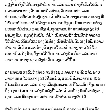
ວຽງຈັນ
ຍັງມີເສັ້ນທາງສຳລັບການແລ່ນ ແລະ ຍ່າງ
ທີ່ເຕັມໄປດ້ວຍ
ຄວາມໝາຍທາງດ້ານປະຫວັດສາດ
,
ວັດທະນະທຳ ແລະ
ທຳມະຊາດ
ທີ່ສວຍສົດງົດງາມ ເປັນຕົ້ນແມ່ນທາງແລ່ນແຄມຂອງ ທີ່
ມີທັດສະນີຍະພາບອັນຈົບງາມ
ສາມາດດຶງດູດ ນັກແລ່ນຈາກຕ່າງ
ປະເທດເຂົ້າຮ່ວມ ແລະ
ສົ່ງເສີມອຸດສາຫະກຳການທ່ອງທ່ຽວໄປ
ພ້ອມໆກັນ. ຄຽງຄູ່ກັນນັ້ນ
,
ກໍຍັງ ເປັນການສົ່ງເສີມນັກກິລາລາວ
ໃຫ້ມີການເຄື່ອນໄຫວຢ່າງຕໍ່ເນື່ອງ ເພື່ອຝຶກຝົນຕົນເອງໃຫ້ມີຄວາມ
ສາມາດດີເດັ່ນ ແລະ ສ້າງຜົນງານໃນລະດັບນາໆຊາດໄດ້ ໃນ
ອະນາຄົດ. ດັ່ງນັ້ນ
,
ຈຶ່ງຈະໄດ້ຈັດການແຂ່ງຂັນ ກິລາແລ່ນຮາບ
ມາລາທອນນາໆຊາດ ຄັ້ງທຳອິດຂອງລາວນີ້ຂຶ້ນ.
ລາຍການແຂ່ງຂັນດັ່ງກ່າວ
ຈະຊີງໄຊ
3
ລາຍການ ຄື: ແລ່ນຮາບ
ມາລາທອນ ໄລຍະທາງ
21
ກິໂລແມັດ
,
ແລ່ນມິນິມາລາທອນ
10,5
ກິໂລແມັດ ແລະ ແລ່ນ-ຍ່າງ ເພື່ອສຸຂະພາບ
5
ກິໂລແມັດ ທັງປະເພດ
ຍິງ-ຊາຍ ໂດຍການແຂ່ງຂັນຄັ້ງນີ້
ແມ່ນເປີດກວ້າງນັກກິລາທັງຕ່າງ
ຊາດ ແລະ ທີມຊາດລາວ
ສາມາດເຂົ້າຮ່ວມແຂ່ງຂັນໄດ້.
ສຳລັບແລ່ນຮາບມາລາທອນ ແມ່ນຈະເລີ່ມເວລາ
5:00
ໂມງເຊົ້າ
,