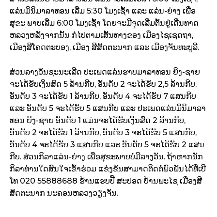
ແລ່ນມິນິມາລາທອນ ເລີ່ມ
5:30
ໂມງເຊົ້າ ແລະ ແລ່ນ-ຍ່າງ ເພື່ອ
ສຸຂະ ພາບ
ເລີ່ມ
6:00
ໂມງເຊົ້າ ໂດຍຈະມີຈຸດເລີ່ມຕົ້ນຢູ່ເດີ່ນທາດ
ຫລວງຫລັງຈາກນັ້ນ ກໍໄປຕາມເສັ້ນທາງຂອງ ເມືອງໄຊເຊດຖາ
,
ເມືອງສີໂຄດຕະບອງ
,
ເມືອງ ສີສັດຕະນາກ ແລະ ເມືອງຈັນທະບູລີ.
ສ່ວນລາງວັນຊະນະເລີດ ປະເພດແລ່ນຮາບມາລາທອນ ຍິງ-ຊາຍ
ຈະໄດ້ຮັບເງິນສົດ 5 ລ້ານກີບ, ອັນດັບ 2 ຈະໄດ້ຮັບ 2,5 ລ້ານກີບ,
ອັນດັບ 3 ຈະໄດ້ຮັບ 1 ລ້ານກີບ, ອັນດັບ 4 ຈະໄດ້ຮັບ 7 ແສນກີບ
ແລະ ອັນດັບ 5 ຈະໄດ້ຮັບ 5 ແສນກີບ ແລະ ປະເພດແລ່ນມິນິມາລາ
ທອນ ຍິງ-ຊາຍ ອັນດັບ 1 ແມ່ນຈະໄດ້ຮັບເງິນສົດ 2 ລ້ານກີບ,
ອັນດັບ 2 ຈະໄດ້ຮັບ 1 ລ້ານກີບ, ອັນດັບ 3 ຈະໄດ້ຮັບ 5 ແສນກີບ,
ອັນດັບ 4 ຈະໄດ້ຮັບ 3 ແສນກີບ ແລະ ອັນດັບ 5 ຈະໄດ້ຮັບ 2 ແສນ
ກີບ. ສ່ວນກິລາແລ່ນ-ຍ່າງ
ເພື່ອສຸຂະພາບບໍ່ມີລາງວັນ.
ຖ້າຫາກນັກ
ກິລາທ່ານໃດສົນໃຈເຂົ້າຮ່ວມ ແຂ່ງຂັນສາມາດຕິດຕໍ່ພົວພັນໄດ້ທີ່ເບີ
ໂທ
020 55888688 ຮ້ານແຮບປີ້ ສະປອດ ບ້ານພະໄຊ ເມືອງສີ
ສັດຕະນາກ ນະຄອນຫລວງວຽງຈັນ.