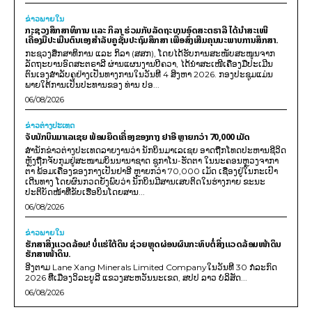
ຂ່າວພາຍ​ໃນ
ກະຊວງສຶກສາທິການ ແລະ ກິລາ ຮ່ວມກັບລັດຖະບານອົດສະຕຣາລີ ໄດ້ນຳສະເໜີ
ເຄື່ອງມືປະເມີນຕົນເອງສຳລັບຄູຊັ້ນປະຖົມສຶກສາ ເພື່ອສົ່ງເສີມຄຸນນະພາບການສຶກສາ.
ກະຊວງສຶກສາທິການ ແລະ ກິລາ (ສສກ), ໂດຍໄດ້ຮັບການສະໜັບສະໜູນຈາກ
ລັດຖະບານອົດສະຕຣາລີ ຜ່ານແຜນງານບີຄວາ, ໄດ້ນຳສະເໜີເຄື່ອງມືປະເມີນ
ຕົນເອງສຳລັບຄູຢ່າງເປັນທາງການໃນວັນທີ 4 ສິງຫາ 2026. ກອງປະຊຸມແມ່ນ
ພາຍໃຕ້ການເປັນປະທານຂອງ ທ່ານ ປອ...
06/08/2026
ຂ່າວຕ່າງປະເທດ
ຈັບນັກບິນມາເລເຊຍ ພ້ອມຍຶດເຄື່ອງຂອງກາງ ຢາອີ ຫຼາຍກວ່າ 70,000 ເມັດ
ສຳນັກຂ່າວຕ່າງປະເທດລາຍງານວ່າ ນັກບິນມາເລເຊຍ ອາດຖືກໂທດປະຫານຊີວິດ
ຫຼັງຖືກຈັບກຸມຢູ່ສະໜາມບິນນານາຊາດ ຊູກາໂນ-ຮັດຕາ ໃນນະຄອນຫຼວງຈາກາ
ຕາ ພ້ອມເຄື່ອງຂອງກາງເປັນຢາອີ ຫຼາຍກວ່າ 70,000 ເມັດ ເຊື່ອງຢູ່ໃນກະເປົາ
ເດີນທາງ ໂດຍຜົນກວດຍັງພົບວ່າ ນັກບິນມີສານເສບຕິດໃນຮ່າງກາຍ ຂະນະ
ປະຕິບັດໜ້າທີ່ຂັບເຮືອບິນໂດຍສານ...
06/08/2026
ຂ່າວພາຍ​ໃນ
ຮັກສາສິ່ງແວດລ້ອມ! ບໍ່ແຮ່ໃຕ້ດິນ ຊ່ວຍຫຼຸດຜ່ອນຜົນກະທົບຕໍ່ສິ່ງແວດລ້ອມໜ້າດິນ
ຮັກສາໜ້າດິນ.
ອີງຕາມ Lane Xang Minerals Limited Companyໃນວັນທີ 30 ກໍລະກົດ
2026 ທີ່ເມືອງວິລະບູລີ ແຂວງສະຫວັນນະເຂດ, ສປປ ລາວ ບໍລິສັດ...
06/08/2026