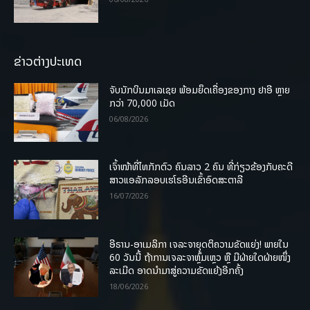
ຂ່າວຕ່າງປະເທດ
ຈັບນັກບິນມາເລເຊຍ ພ້ອມຍຶດເຄື່ອງຂອງກາງ ຢາອີ ຫຼາຍ
ກວ່າ 70,000 ເມັດ
06/08/2026
ເຈົ້າໜ້າທີ່ໄທກັກຕົວ ຄົນລາວ 2 ຄົນ ທີ່ກ່ຽວຂ້ອງກັບຄະດີ
ສາວແອລັກລອບເຮໂຣອີນເຂົ້າອົດສະຕາລີ
16/07/2026
ອີຣານ-ອາເມລິກາ ເຈລະຈາຍຸດຕິຄວາມຂັດແຍ່ງ! ພາຍໃນ
60 ວັນນີ້ ຖ້າການເຈລະຈາຫຼົ້ມເຫຼວ ຫຼື ມີຝ່າຍໃດຝ່າຍໜຶ່ງ
ລະເມີດ ອາດນໍາມາສູ່ຄວາມຂັດແຍ້ງອີກຄັ້ງ
18/06/2026