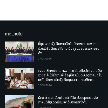
ຂ່າວພາຍໃນ
ຍີ່ປຸ່ນ-ລາວ ສົ່ງເສີມສາຍພົວພັນມິດຕະພາບ ແລະ ການ
ຮ່ວມມືອັນດີງາມ ກໍຄືການເປັນຄູ່ຮ່ວມຍຸດທະສາດຮອບ
ດ້ານ.
07/08/2026
ກະຊວງສຶກສາທິການ ແລະ ກິລາ ຮ່ວມກັບລັດຖະບານອົດ
ສະຕຣາລີ ໄດ້ນຳສະເໜີເຄື່ອງມືປະເມີນຕົນເອງສຳລັບຄູຊັ້ນ
ປະຖົມສຶກສາ ເພື່ອສົ່ງເສີມຄຸນນະພາບການສຶກສາ.
06/08/2026
ຮັກສາສິ່ງແວດລ້ອມ! ບໍ່ແຮ່ໃຕ້ດິນ ຊ່ວຍຫຼຸດຜ່ອນຜົນ
ກະທົບຕໍ່ສິ່ງແວດລ້ອມໜ້າດິນຮັກສາໜ້າດິນ.
06/08/2026