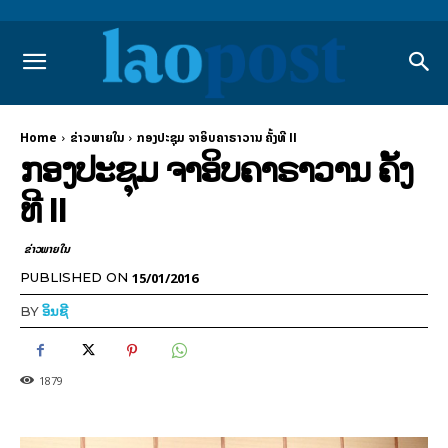
Home
ຂ່າວພາຍ​ໃນ
ກອງປະຊຸມ ຈາອິບຄາຣາວານ ຄັ້ງ​ທີ II
ກອງປະຊຸມ ຈາອິບຄາຣາວານ ຄັ້ງ​
ທີ II
ຂ່າວພາຍ​ໃນ
15/01/2016
PUBLISHED ON
BY
ອິນຊີ
1879