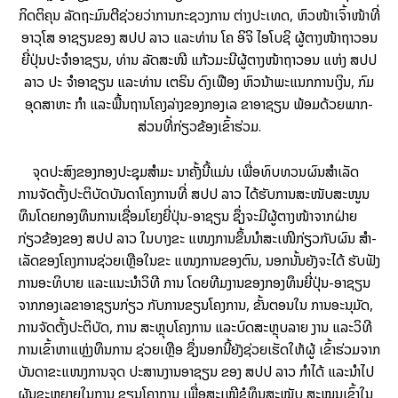
ກິດ​ຕິ​ຄຸນ ລັດ­ຖະ­ມົນ­ຕີ​ຊ່ວຍ​ວ່າ­ການ​ກະ­ຊວງ​ການ ຕ່າງ­ປະ­ເທດ, ຫົວ­ໜ້າ​ເຈົ້າ​ໜ້າ­ທີ່​
ອາ­ວຸ­ໂສ ອາ​ຊຽນ​ຂອງ ສປປ ລາວ ແລະ​ທ່ານ ໂຄ ອິ​ຈິ ໄອ​ໂບ​ຊິ ຜູ້­ຕາງ­ໜ້າ​ຖາ­ວອນ​
ຍີ່­ປຸ່ນ​ປະຈຳ​ອາ​ຊຽນ, ທ່ານ ລັດ​ສະ​ໜີ ແກ້ວ​ມະ­ນີຜູ້­ຕາງ­ໜ້າ​ຖາ­ວອນ ແຫ່ງ ສປປ
ລາວ ປະ ຈຳ​ອາ​ຊຽນ ແລະ​ທ່ານ ເຕຣິນ ດົງ​ເຟືອງ ຫົວ​ນ້າ​ພະ­ແນກ­ການ​ເງິນ, ກົມ​
ອຸດ​ສາ​ຫະ ກຳ ແລະ​ພື້ນ­ຖານ​ໂຄງ​ລ່າງ​ຂອງ​ກອງ​ເລ ຂາ​ອາ​ຊຽນ ພ້ອມ​ດ້ວຍ​ພາກ­
ສ່ວນ​ທີ່​ກ່ຽວ­ຂ້ອງ​ເຂົ້າ​ຮ່ວມ.
ຈຸດ­ປະ­ສົງ​ຂອງ​ກອງ​ປະ­ຊຸມ​ສຳ​ມະ ນາ​ຄັ້ງ​ນີ້​ແມ່ນ ເພື່ອ​ທົບ​ທວນ​ຜົນ­ສຳ­ເລັດ​
ການ­ຈັດ­ຕັ້ງ​ປະ­ຕິ­ບັດ​ບັນ­ດາ​ໂຄງ­ການ​ທີ່ ສປປ ລາວ ໄດ້​ຮັບ​ການ​ສະ­ໜັບ­ສະ­ໜູນ
ທຶນ​ໂດຍ​ກອງ​ທຶນ​ການ​ເຊື່ອມ​ໂຍງ​ຍີ່­ປຸ່ນ-ອາ​ຊຽນ ຊຶ່ງ​ຈະ​ມີ​ຜູ້­ຕາງ­ໜ້າ​ຈາກ​ຝ່າຍ
ກ່ຽວ­ຂ້ອງ​ຂອງ ສປປ ລາວ ໃນ​ບາງ​ຂະ ແໜງ​ການ​ຂຶ້ນ​ນຳ​ສະ­ເໜີ​ກ່ຽວ​ກັບ​ຜົນ ສຳ­
ເລັດ​ຂອງ​ໂຄງ­ການ​ຊ່ວຍ­ເຫຼືອ​ໃນ​ຂະ ແໜງ​ການ​ຂອງ​ຕົນ, ນອກ​ນັ້ນ​ຍັງ​ຈະ​ໄດ້ ຮັບ​ຟັງ​
ການ​ອະ­ທິ­ບາຍ ແລະ​ແນະ­ນຳ​ວິ­ທີ ການ ໂດຍ​ທີມ​ງານ​ຂອງ​ກອງ​ທຶນ​ຍີ່­ປຸ່ນ-ອາ​ຊຽນ
ຈາກ​ກອງ​ເລ­ຂາ​ອາ​ຊຽນ​ກ່ຽວ ກັບ​ການ​ຂຽນ​ໂຄງ­ການ, ຂັ້ນ​ຕອນ​ໃນ ການ​ອະ­ນຸ­ມັດ,
ການ­ຈັດ­ຕັ້ງ​ປະ­ຕິ­ບັດ, ການ ສະ­ຫຼຸບ​ໂຄງ­ການ ແລະ​ບົດ​ສະ­ຫຼຸບ​ລາຍ ງານ ແລະ​ວິ­ທີ​
ການ​ເຂົ້າ​ຫາ​ແຫຼ່ງ​ທຶນ​ການ ຊ່ວຍ­ເຫຼືອ ຊຶ່ງ​ນອກ​ນີ້​ຍັງ​ຊ່ວຍ​ເຮັດ​ໃຫ້​ຜູ້ ເຂົ້າ​ຮ່ວມ​ຈາກ​
ບັນ­ດາ​ຂະ­ແໜງ­ການ​ຈຸດ ປະ­ສານ​ງານ​ອາ​ຊຽນ ຂອງ ສປປ ລາວ ກຳ​ໄດ້ ແລະ​ນຳ­ໄປ​
ຜັນ​ຂະ­ຫຍາຍ​ໃນ​ການ ຂຽນ​ໂຄງ­ການ ເພື່ອ​ສະ­ເໜີ​ຂໍ​ທຶນ​ສະ­ໜັບ ສະ​ໜູນ​ເຂົ້າ​ໃນ​