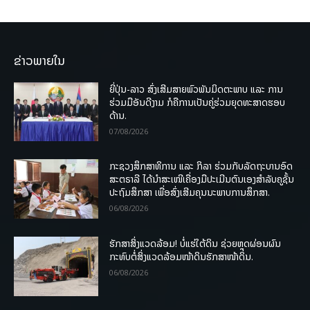
ຂ່າວພາຍໃນ
ຍີ່ປຸ່ນ-ລາວ ສົ່ງເສີມສາຍພົວພັນມິດຕະພາບ ແລະ ການ
ຮ່ວມມືອັນດີງາມ ກໍຄືການເປັນຄູ່ຮ່ວມຍຸດທະສາດຮອບ
ດ້ານ.
07/08/2026
ກະຊວງສຶກສາທິການ ແລະ ກິລາ ຮ່ວມກັບລັດຖະບານອົດ
ສະຕຣາລີ ໄດ້ນຳສະເໜີເຄື່ອງມືປະເມີນຕົນເອງສຳລັບຄູຊັ້ນ
ປະຖົມສຶກສາ ເພື່ອສົ່ງເສີມຄຸນນະພາບການສຶກສາ.
06/08/2026
ຮັກສາສິ່ງແວດລ້ອມ! ບໍ່ແຮ່ໃຕ້ດິນ ຊ່ວຍຫຼຸດຜ່ອນຜົນ
ກະທົບຕໍ່ສິ່ງແວດລ້ອມໜ້າດິນຮັກສາໜ້າດິນ.
06/08/2026