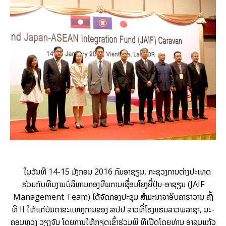
ໃນ​ວັນ​ທີ 14-15 ມັງ­ກອນ 2016 ກົມ​ອາ​ຊຽນ, ກະ­ຊວງ​ການ​ຕ່າງ­ປະ­ເທດ
ຮ່ວມ​ກັບ​ທີມ​ງານ​ບໍ­ລິ­ຫານ​ກອງ​ທຶນ​ການເຊື່ອມ​ໂຍງ​ຍີ່­ປຸ່ນ-ອາ​ຊຽນ (JAIF
Management Team) ໄດ້​ຈັດ​ກອງ​ປະ­ຊຸມ ສຳ​ມະ​ນາຈາ​ອິບ​ຄາ​ຣາ​ວານ ຄັ້ງ​
ທີ II ໃຫ້ແກ່​ບັນ­ດາ​ຂະ­ແໜງ­ການ​ຂອງ ສປປ ລາວທີ່​ໂຮງ­ແຮມ​ລາວ​ພລາ​ຊາ, ນະ­
ຄອນ­ຫຼວງ ວຽງ​ຈັນ ໂດຍ​ການ​ໃຫ້​ກຽດ​ເຂົ້າ​ຮ່ວມ​ພິ ທີ​ເປີດ​ໂດຍ​ທ່ານ ອາ​ລຸນ​ແກ້ວ