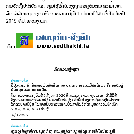
ການ­ຈັດ­ຕັ້ງ​ປະ­ຕິ­ບັດ ແລະ ໝູນ​ໃຊ້​ເຂົ້າ​ໃນ​ວຽກ​ງານ​ຂອງ​ຕົນ​ຕາມ ຄວາມ​ເໝາະ​
ສົມ. ສຳ­ລັບ​ກອງ​ປະ­ຊຸມ​ຈາອິບ ຄາ​ຣາ​ວານ ຄັ້ງ​ທີ 1 ຜ່ານ​ມາ​ໄດ້​ຈັດ ຂຶ້ນ​ໃນ​ທ້າຍ​ປີ
2015 ທີ່​ປະ­ເທດ​ມຽນ​ມາ.
ທີ່ມາ:
ບົດຄວາມຫຼ້າສຸດ
ຂ່າວພາຍ​ໃນ
ຍີ່ປຸ່ນ-ລາວ ສົ່ງເສີມສາຍພົວພັນມິດຕະພາບ ແລະ ການຮ່ວມມືອັນດີງາມ ກໍຄືການເປັນຄູ່
ຮ່ວມຍຸດທະສາດຮອບດ້ານ.
ໃນຕອນບ່າຍຂອງວັນທີ 5 ສິງຫາ 2026 ທີ່ ກະຊວງການຕ່າງປະເທດ ໄດ້ມີພິທີ
ລົງນາມເອກະສານແລກປ່ຽນ (ສະບັບປັບປຸງ) ສໍາລັບໂຄງການຊ່ວຍເຫຼືອລ້າຈາກ
ລັດຖະບານຍີ່ປຸ່ນ ໃນການປັບປຸງສະໜາມບິນສາກົນວັດໄຕ ມູນຄ່າລວມທັງໝົດ
3,863,000,000 ເຢນ ຫຼື...
07/08/2026
ຂ່າວພາຍ​ໃນ
ກະຊວງສຶກສາທິການ ແລະ ກິລາ ຮ່ວມກັບລັດຖະບານອົດສະຕຣາລີ ໄດ້ນຳສະເໜີ