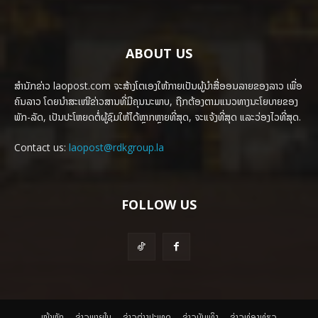
ABOUT US
ສຳນັກຂ່າວ laopost.com ຈະສ້າງໂຕເອງໃຫ້ກາຍເປັນຜູ້ນຳສື່ອອນລາຍຂອງລາວ ເພື່ອ
ຄົນລາວ ໂດຍນຳສະເໜີຂ່າວສານທີ່ມີຄຸນນະພາບ, ຖືກຕ້ອງຕາມແນວທາງນະໂຍບາຍຂອງ
ພັກ-ລັດ, ເປັນປະໂຫຍດຕໍ່ຜູ້ຊົມໃຫ້ໄດ້ຫຼາກຫຼາຍທີ່ສຸດ, ຈະແຈ້ງທີ່ສຸດ ແລະວ່ອງໄວທີ່ສຸດ.
Contact us:
laopost@rdkgroup.la
FOLLOW US
ໜ້າຫຼັກ
ຂ່າວພາຍ​ໃນ
ຂ່າວຕ່າງປະເທດ
​ຂ່າວບັນເທິງ
​ຂ່າວທ່ອງທ່ຽວ