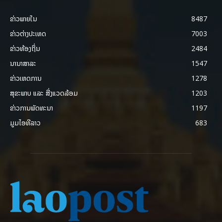
ຂ່າວພາຍ​ໃນ
8487
ຂ່າວຕ່າງປະເທດ
7003
ຂ່າວທ້ອງຖິ່ນ
2484
ນານາສາລະ
1547
ຂ່າວເຫດການ
1278
ສຸຂະພາບ ແລະ ສີ່ງແວດລ້ອມ
1203
ຂ່າວການພັດທະນາ
1197
ມູມໄອທີລາວ
683