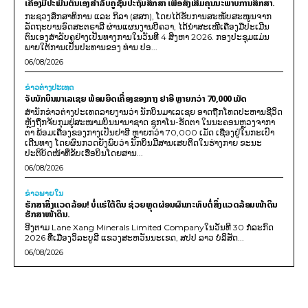
ເຄື່ອງມືປະເມີນຕົນເອງສຳລັບຄູຊັ້ນປະຖົມສຶກສາ ເພື່ອສົ່ງເສີມຄຸນນະພາບການສຶກສາ.
ກະຊວງສຶກສາທິການ ແລະ ກິລາ (ສສກ), ໂດຍໄດ້ຮັບການສະໜັບສະໜູນຈາກ
ລັດຖະບານອົດສະຕຣາລີ ຜ່ານແຜນງານບີຄວາ, ໄດ້ນຳສະເໜີເຄື່ອງມືປະເມີນ
ຕົນເອງສຳລັບຄູຢ່າງເປັນທາງການໃນວັນທີ 4 ສິງຫາ 2026. ກອງປະຊຸມແມ່ນ
ພາຍໃຕ້ການເປັນປະທານຂອງ ທ່ານ ປອ...
06/08/2026
ຂ່າວຕ່າງປະເທດ
ຈັບນັກບິນມາເລເຊຍ ພ້ອມຍຶດເຄື່ອງຂອງກາງ ຢາອີ ຫຼາຍກວ່າ 70,000 ເມັດ
ສຳນັກຂ່າວຕ່າງປະເທດລາຍງານວ່າ ນັກບິນມາເລເຊຍ ອາດຖືກໂທດປະຫານຊີວິດ
ຫຼັງຖືກຈັບກຸມຢູ່ສະໜາມບິນນານາຊາດ ຊູກາໂນ-ຮັດຕາ ໃນນະຄອນຫຼວງຈາກາ
ຕາ ພ້ອມເຄື່ອງຂອງກາງເປັນຢາອີ ຫຼາຍກວ່າ 70,000 ເມັດ ເຊື່ອງຢູ່ໃນກະເປົາ
ເດີນທາງ ໂດຍຜົນກວດຍັງພົບວ່າ ນັກບິນມີສານເສບຕິດໃນຮ່າງກາຍ ຂະນະ
ປະຕິບັດໜ້າທີ່ຂັບເຮືອບິນໂດຍສານ...
06/08/2026
ຂ່າວພາຍ​ໃນ
ຮັກສາສິ່ງແວດລ້ອມ! ບໍ່ແຮ່ໃຕ້ດິນ ຊ່ວຍຫຼຸດຜ່ອນຜົນກະທົບຕໍ່ສິ່ງແວດລ້ອມໜ້າດິນ
ຮັກສາໜ້າດິນ.
ອີງຕາມ Lane Xang Minerals Limited Companyໃນວັນທີ 30 ກໍລະກົດ
2026 ທີ່ເມືອງວິລະບູລີ ແຂວງສະຫວັນນະເຂດ, ສປປ ລາວ ບໍລິສັດ...
06/08/2026