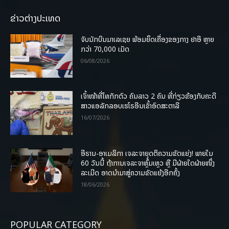
ຂ່າວຕ່າງປະເທດ
ຈັບນັກບິນມາເລເຊຍ ພ້ອມຍຶດເຄື່ອງຂອງກາງ ຢາອີ ຫຼາຍ
ກວ່າ 70,000 ເມັດ
06/08/2026
ເຈົ້າໜ້າທີ່ໄທກັກຕົວ ຄົນລາວ 2 ຄົນ ທີ່ກ່ຽວຂ້ອງກັບຄະດີ
ສາວແອລັກລອບເຮໂຣອີນເຂົ້າອົດສະຕາລີ
16/07/2026
ອີຣານ-ອາເມລິກາ ເຈລະຈາຍຸດຕິຄວາມຂັດແຍ່ງ! ພາຍໃນ
60 ວັນນີ້ ຖ້າການເຈລະຈາຫຼົ້ມເຫຼວ ຫຼື ມີຝ່າຍໃດຝ່າຍໜຶ່ງ
ລະເມີດ ອາດນໍາມາສູ່ຄວາມຂັດແຍ້ງອີກຄັ້ງ
18/06/2026
POPULAR CATEGORY