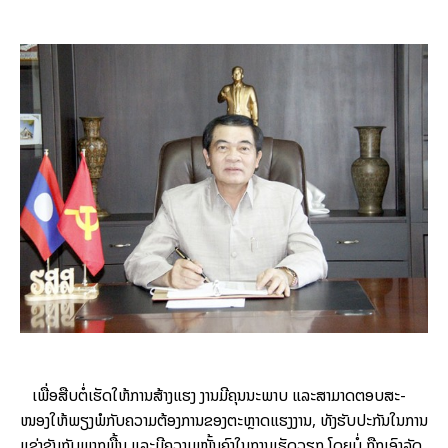
ເພື່ອ​ສືບ­ຕໍ່​ເຮັດ​ໃຫ້­ການ​ສ້າງ​ແຮງ ງານ​ມີ​ຄຸນ​ນະ​ພາບ ແລະ​ສາ­ມາດ​ຕອບສະ­
ໜອງ​ໃຫ້​ພຽງ­ພໍ​ກັບ​ຄວາມ​ຕ້ອງ­ການຂອງ​ຕະ­ຫຼາດ​ແຮງ​ງານ, ທັງ​ຮັບ­ປະ­ກັນໃນ​ການ​
ແຂ່ງ­ຂັນ​ກັບ​ພາກ​ພື້ນ ແລະ​ມີຄວາມ​ໝັ້ນ­ຄົງ​ໃນ​ການ​ເຮັດ​ວຽກ ໂດຍ​ບໍ່ ຖືກ​ເອົາ​ລັດ​