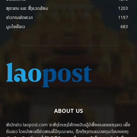
ສຸຂະພາບ ແລະ ສີ່ງແວດລ້ອມ
1203
ຂ່າວການພັດທະນາ
1197
ມູມໄອທີລາວ
683
ABOUT US
ສຳນັກຂ່າວ laopost.com ຈະສ້າງໂຕເອງໃຫ້ກາຍເປັນຜູ້ນຳສື່ອອນລາຍຂອງລາວ ເພື່ອ
ຄົນລາວ ໂດຍນຳສະເໜີຂ່າວສານທີ່ມີຄຸນນະພາບ, ຖືກຕ້ອງຕາມແນວທາງນະໂຍບາຍຂອງ