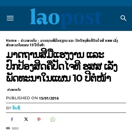
Home
ຂ່າວພາຍ​ໃນ
ມາດຖານສີມືແຮງງານ ແລະ ປົກປ້ອງສິດຄືປັດໄຈທີ ຮສສ ເລັ່ງ
ພັດທະນາໃນແຜນ 10 ປີຕໍ່ໜ້າ
ມາດຖານສີມືແຮງງານ ແລະ
ປົກປ້ອງສິດຄືປັດໄຈທີ ຮສສ ເລັ່ງ
ພັດທະນາໃນແຜນ 10 ປີຕໍ່ໜ້າ
ຂ່າວພາຍ​ໃນ
15/01/2016
PUBLISHED ON
BY
ອິນຊີ
1893