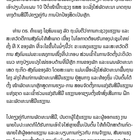
ເອົາ​ປຽບ​ໃນ​ແຜນ 10 ປີ​ຕໍ່­ໜ້ານີ້​ກະ­ຊວງ ຮສສ ຈະ​ເລັ່ງ​ໃສ່​ພັດ­ທະ­ນາ ມາດ­ຖານ​
ທາງ​ດ້ານ​ສີ­ມື​ໄປ​ຄຽງ​ຄູ່​ກັບ ການ​ປົກ​ປ້ອງ​ສິດ​ເປັນ​ຫຼັກ.
ທ່ານ ດຣ. ຄຳ​ແພງ ໄຊ​ສົມ​ແພງ ລັດ ຖະ​ມົນ­ຕີ​ວ່າ­ການ​ກະ­ຊວງ​ແຮງ​ງານ ແລະ
ສະ­ຫວັດ­ດີ​ການ​ສັງ­ຄົມ​ໃຫ້​ສຳ­ພາດ ເນື່ອງ ໃນ​ໂອ­ກາດ​ຕ້ອນ­ຮັບ​ກອງ​ປະ­ຊຸມ​ໃຫຍ່
ຄັ້ງ ທີ X ຂອງ​ພັກ ທີ່​ຈະ​ໄຂ​ຂຶ້ນ​ໃນ​ມໍ່ໆ​ນີ້​ວ່າ: ຂະ­ແໜງ​ແຮງ​ງານ ແລະ​ສະ­ຫວັດ­ດີ​
ການ ສັງ­ຄົມ​ແມ່ນ​ຂະ­ແໜງ­ການ​ໜຶ່ງ​ທີ່​ປະ­ກອບ ສ່ວນ​ເຂົ້າ​ໃນ​ການ­ຈັດ­ຕັ້ງ​ປະ­ຕິ­ບັດ​
ແນວ ທາງ​ປ່ຽນ­ແປງ​ໃໝ່​ຮອບ­ດ້ານ​ທີ່​ມີ​ຫຼັກ ການ​ຂອງ​ພັກ ແລະ​ແຜນ​ພັດ­ທະ­ນາ​
ເສດ ຖະ​ກິດ-ສັງ­ຄົມ​ຂອງ​ລັດ ໂດຍ​ສະ­ເພາະ ແມ່ນ​ເພື່ອ​ເລັ່ງ​ໃສ່​ພັດ­ທະ­ນາ​ພື້ນ­ຖານ​
ໂຄງ ລ່າງ​ໃຫ້​ແກ່​ການ​ພັດ­ທະ­ນາ​ສີ­ມື​ແຮງ​ງານ ຢູ່​ສູນ​ກາງ ແລະ​ທ້ອງ­ຖິ່ນ ເປັນ­ຕົ້ນ​ໄດ້​
ຕັ້ງ ໜ້າ​ພັດ­ທະ­ນາ​ຫຼັກ­ສູດ​ການ​ຮຽນ-ການ ສອນ​ຈັດ​ຕັ້ງ​ການ​ແຂ່ງ­ຂັນ​ສີ­ມື​ແຮງ​ງານ
ແຫ່ງ​ຊາດ ແລະ​ເຂົ້າ​ຮ່ວມ​ແຂ່ງ­ຂັນ​ສີ­ມື ແຮງ​ງານ​ອາ​ຊຽນ​ຕັ້ງ­ໜ້າ​ສົ່ງ­ເສີມ​ການ ຝຶກ
ແລະ​ພັດ­ທະ­ນາ​ສີ­ມື​ແຮງ​ງານ.
ໄປ​ຄຽງ​ຄູ່​ກັບ​ການ​ພັດ­ທະ­ນາ​ສີ­ມື, ບັນ­ດາ​ຜູ້​ໃຊ້​ແຮງ​ງານ ແລະ​ຜູ້​ອອກ­ແຮງ ງານ​
ພາຍ​ໃນ​ປະ­ເທດກໍ​ໄດ້​ຮັບ​ການ​ເອົາ­ໃຈ­ໃສ່​ຫຼາຍ​ຂຶ້ນ​ເປັນ­ຕົ້ນ ໃຫ້​ຄຳ​ປຶກ­ສາ​ດ້ານ​ກົດ­
ໝາຍ​ໃຫ້​ຜູ້​ອອກແຮງ​ງານ ແລະ​ລະ­ບຽບ​ການ​ກ່ຽວ​ກັບ ການ​ຈ້າງ​ງານ, ສັນ­ຍາ​ແຮງ​