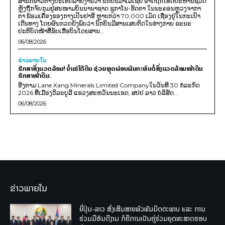
ສຳນັກຂ່າວຕ່າງປະເທດລາຍງານວ່າ ນັກບິນມາເລເຊຍ ອາດຖືກໂທດປະຫານຊີວິດ
ຫຼັງຖືກຈັບກຸມຢູ່ສະໜາມບິນນານາຊາດ ຊູກາໂນ-ຮັດຕາ ໃນນະຄອນຫຼວງຈາກາ
ຕາ ພ້ອມເຄື່ອງຂອງກາງເປັນຢາອີ ຫຼາຍກວ່າ 70,000 ເມັດ ເຊື່ອງຢູ່ໃນກະເປົາ
ເດີນທາງ ໂດຍຜົນກວດຍັງພົບວ່າ ນັກບິນມີສານເສບຕິດໃນຮ່າງກາຍ ຂະນະ
ປະຕິບັດໜ້າທີ່ຂັບເຮືອບິນໂດຍສານ...
06/08/2026
ຂ່າວພາຍ​ໃນ
ຮັກສາສິ່ງແວດລ້ອມ! ບໍ່ແຮ່ໃຕ້ດິນ ຊ່ວຍຫຼຸດຜ່ອນຜົນກະທົບຕໍ່ສິ່ງແວດລ້ອມໜ້າດິນ
ຮັກສາໜ້າດິນ.
ອີງຕາມ Lane Xang Minerals Limited Companyໃນວັນທີ 30 ກໍລະກົດ
2026 ທີ່ເມືອງວິລະບູລີ ແຂວງສະຫວັນນະເຂດ, ສປປ ລາວ ບໍລິສັດ...
06/08/2026
ຂ່າວພາຍໃນ
ຍີ່ປຸ່ນ-ລາວ ສົ່ງເສີມສາຍພົວພັນມິດຕະພາບ ແລະ ການ
ຮ່ວມມືອັນດີງາມ ກໍຄືການເປັນຄູ່ຮ່ວມຍຸດທະສາດຮອບ