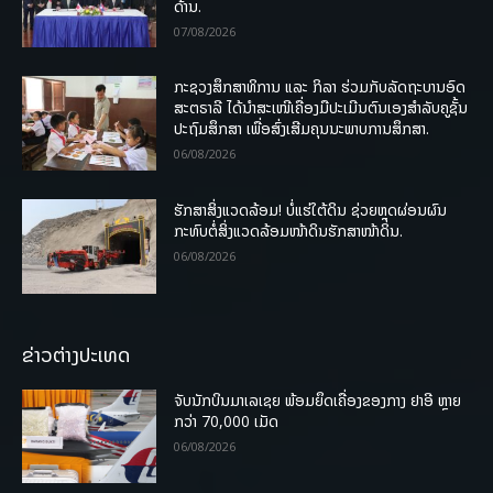
ດ້ານ.
07/08/2026
ກະຊວງສຶກສາທິການ ແລະ ກິລາ ຮ່ວມກັບລັດຖະບານອົດ
ສະຕຣາລີ ໄດ້ນຳສະເໜີເຄື່ອງມືປະເມີນຕົນເອງສຳລັບຄູຊັ້ນ
ປະຖົມສຶກສາ ເພື່ອສົ່ງເສີມຄຸນນະພາບການສຶກສາ.
06/08/2026
ຮັກສາສິ່ງແວດລ້ອມ! ບໍ່ແຮ່ໃຕ້ດິນ ຊ່ວຍຫຼຸດຜ່ອນຜົນ
ກະທົບຕໍ່ສິ່ງແວດລ້ອມໜ້າດິນຮັກສາໜ້າດິນ.
06/08/2026
ຂ່າວຕ່າງປະເທດ
ຈັບນັກບິນມາເລເຊຍ ພ້ອມຍຶດເຄື່ອງຂອງກາງ ຢາອີ ຫຼາຍ
ກວ່າ 70,000 ເມັດ
06/08/2026