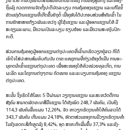
ງານ ໂດຍ ການ​ຕັ້ງ­ໜ້າ​ປະ­ສານ​ສົມ­ທົບ​ກັບ​ຂະ­ແໜງ ການ​ຂອງ​ສູນ​ກາງ ແລະ​ທ້ອງ­
ຖິ່ນ​ລົງ ກວດ­ກາ​ການ­ຈັດ­ຕັ້ງ​ປະ­ຕິ­ບັດ​ລະ­ບຽບ ການ​ຄຸ້ມ​ຄອງ​ແຮງ​ງານ ແລະ​ແກ້​ໄຂ​ຂໍ້
ຂັດ​ແຍ່ງ​ດ້ານ​ແຮງ​ງານ​ທີ່​ເກີດ​ຂຶ້ນ​ຢ່າງ​ຕໍ່ ເນື່ອງ​ອັນ​ໄດ້​ປະ­ກອບ­ສ່ວນ​ສຳ­ຄັນ​ເຂົ້າ ໃນ​
ການ​ຮັກ­ສາ​ສາຍ​ກ້ຽວ​ພັນ​ລະ­ຫວ່າງ ຜູ້​ໃຊ້​ແຮງ​ງານ ແລະ​ຜູ້​ອອກ­ແຮງ​ງານ​ໃຫ້ ມີ​
ສະ­ຖຽນ​ລະ​ພາບ, ມີ​ຄວາມ​ເປັນ​ລະ­ບຽບ ຮຽບ​ຮ້ອຍ ແລະ​ມີ​ຄວາມ​ສະ­ຫງົບ​ປົກ­
ກະ­ຕິ.
ສ່ວນ​ການ​ຄຸ້ມ​ຄອງ​ຜູ້​ອອກ­ແຮງ​ງານ​ຕ່າງ­ປະ­ເທດ​ທີ່​ເຂົ້າ​ມາ​ເຮັດ​ວຽກ​ຢູ່​ລາວ ກໍ​ໄດ້​
ເອົາ­ໃຈ­ໃສ່​ປະ­ສານ​ສົມ­ທົບ​ກັບ​ບັນ ດາ​ຂະ­ແໜງ­ການ​ທີ່​ກ່ຽວ­ຂ້ອງ​ດຳ­ເນີນ ການ​ອະ­
ນຸ­ຍາດ​ນຳ​ເຂົ້າ​ແຮງ​ງານ​ຕ່າງ­ປະ­ເທດ ເພື່ອ​ສະ­ໜອງ​ໃຫ້​ຫົວ­ໜ່ວຍ​ທຸ­ລະ​ກິດ, ການ​
ຜະ­ລິດ ແລະ​ໂຄງ­ການ​ຕ່າງໆ​ຕາມ ກົດ­ໝາຍ ແລະ​ລະ­ບຽບ​ການ​ຄຸ້ມ​ຄອງ ແຮງ​ງານ​
ຕ່າງ­ປະ­ເທດ.
ສະ­ນັ້ນ ຈິ່ງ​ເຮັດ​ໃຫ້​ໄລ­ຍະ 5 ປີ­ຜ່ານ­ມາ ວຽກ​ງານ​ແຮງ​ງານ ແລະ​ສະ­ຫວັດ­ດີ​ການ
ສັງ­ຄົມ ສາ­ມາດ​ພັດ­ທະ­ນາ​ສີ­ມື​ແຮງ​ງານ ໄດ້​ທັງ​ໝົດ 248,7 ພັນ​ຄົນ, ເປັນ​ຍິງ
114,3 ພັນ​ຄົນ​ລື່ນ​ແຜນ 12,26%, ຈັດ ຫາ​ວຽກ​ເຮັດ​ງານ​ທຳ​ໃຫ້​ຄົນ​ລາວ​ໄດ້
343,7 ພັນ​ຄົນ ເກີນ​ແຜນ 24,18%, ອັດຕາ​ສ່ວນ​ຂອງ​ການ​ມີ​ວຽກ​ເຮັດ​ງານ​ທຳ
ໃນ​ຂົງ­ເຂດ​ກະ­ສິ­ກຳ​ຫຼຸດ​ລົງ 8,42%, ອຸດ ສາ​ຫະ​ກຳ​ເພີ່ມ​ຂຶ້ນ 37,3% ແລະ​ຂົງ­