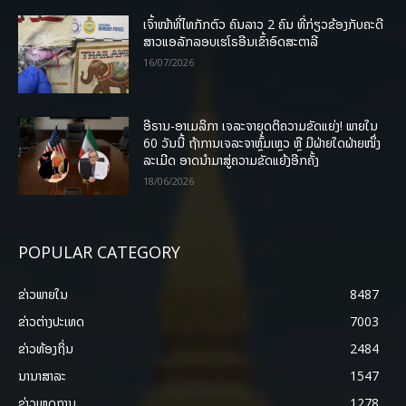
ເຈົ້າໜ້າທີ່ໄທກັກຕົວ ຄົນລາວ 2 ຄົນ ທີ່ກ່ຽວຂ້ອງກັບຄະດີ
ສາວແອລັກລອບເຮໂຣອີນເຂົ້າອົດສະຕາລີ
16/07/2026
ອີຣານ-ອາເມລິກາ ເຈລະຈາຍຸດຕິຄວາມຂັດແຍ່ງ! ພາຍໃນ
60 ວັນນີ້ ຖ້າການເຈລະຈາຫຼົ້ມເຫຼວ ຫຼື ມີຝ່າຍໃດຝ່າຍໜຶ່ງ
ລະເມີດ ອາດນໍາມາສູ່ຄວາມຂັດແຍ້ງອີກຄັ້ງ
18/06/2026
POPULAR CATEGORY
ຂ່າວພາຍ​ໃນ
8487
ຂ່າວຕ່າງປະເທດ
7003
ຂ່າວທ້ອງຖິ່ນ
2484
ນານາສາລະ
1547
ຂ່າວເຫດການ
1278