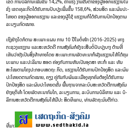
ເຂດ ການ​ບໍ­ລິ­ການ​ເພີ່ມ​ຂຶ້ນ 14,2%, ຄ່າ​ແຮງ ງານ​ຂັ້ນ​ຕ່ຳ​ຂອງ​ຜູ້​ອອກ­ແຮງ​ງານ​ໃນ​
ຂົງ ເຂດ​ທຸ­ລະ​ກິດ​ໄດ້​ຮັບ​ການ​ປັບ­ປຸງ​ເພີ່ມ​ຂຶ້ນ 158,6%, ສ່ວນ​ສິດ ແລະ​ຜົນ​ປະ­
ໂຫຍດ ຂອງ​ຜູ້​ອອກ­ແຮງ​ງານ ແລະ​ຂອງ​ຜູ້​ໃຊ້ ແຮງ​ງານ​ກໍ​ໄດ້​ຮັບ​ການ​ປົກ​ປ້ອງ​ຕາມ​
ລະ­ບຽບ​ກົດ­ໝາຍ.
ເຖິງ​ຢ່າງ­ໃດ​ກໍ​ຕາມ ສະ­ເພາະ​ແຜນ ການ 10 ປີ​ໃນ­ຕໍ່­ໜ້າ (2016-2025) ທາງ​
ກະ­ຊວງ​ແຮງ​ງານ ແລະ​ສະ­ຫວັດ­ດີ ການ​ສັງ­ຄົມ​ກໍ​ຍັງ​ຈະ​ສືບ­ຕໍ່​ປັບ­ປຸງ​ບາງ ດ້ານ​ທີ່​
ເຫັນ​ວ່າ​ຍັງ​ເປັນ​ສິ່ງ​ທ້າ​ທາຍ​ໂດຍ ສະ­ເພາະ​ການ​ພັດ­ທະ­ນາ​ກຳ­ລັງ​ແຮງ​ງານໃຫ້​ໄດ້​ຄຸນ​
ນະ​ພາບ ແລະ​ປະ­ລິ­ມານ ສອດ ຄ່ອງ​ກັບ​ການ​ຫັນ​ເປັນ​ອຸດ​ສາ ຫະ​ກຳ ແລະ ທັນ​
ສະ­ໄໝ​ຕາມ​ໂຄງ​ປະ­ກອບ​ເສດ​ຖະ ກິດ, ແຮງ​ງານ​ໄດ້​ຮັບ​ການ​ປົກ​ປ້ອງ​ສິດ ແລະ​ຜົນ​
ປະ­ໂຫຍດ​ຕາມ​ກົດ­ໝາຍ, ຄຽງ ຄູ່​ກັນ​ກັບ​ພົນ­ລະ­ເມືອງ​ທຸກ​ຄົນ​ຕ້ອງ​ໄດ້​ຮັບ​ການ​
ປົກ​ປ້ອງ​ສິດ ແລະ​ຜົນ​ປະ­ໂຫຍດ​ຂັ້ນ ພື້ນ­ຖານ​ຈາກ​ລະ­ບົບ​ສະ­ຫວັດ­ດີ​ການ​ສັງ­ຄົມ​
ຢ່າງ​ຍຸ­ຕິ​ທຳ ໂດຍ​ພັດ­ທະ­ນາ​ກົນ​ໄກ, ລະ­ບຽບ​ການ, ລະ­ບົບ​ການ​ບໍ­ລິ­ຫານ ແລະ ບໍ­
ລິ­ການ​ສະ­ຫວັດ­ດີ​ການ​ສັງ­ຄົມ​ໃຫ້​ມີ​ປະ ສິດ­ທິ​ພາບ, ທ່ານ​ລັດ­ຖະ­ມົນ­ຕີ​ກ່າວ.
ທີ່ມາ: