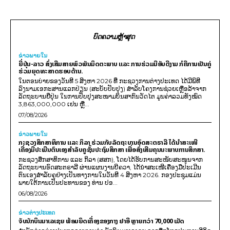
ບົດຄວາມຫຼ້າສຸດ
ຂ່າວພາຍ​ໃນ
ຍີ່ປຸ່ນ-ລາວ ສົ່ງເສີມສາຍພົວພັນມິດຕະພາບ ແລະ ການຮ່ວມມືອັນດີງາມ ກໍຄືການເປັນຄູ່
ຮ່ວມຍຸດທະສາດຮອບດ້ານ.
ໃນຕອນບ່າຍຂອງວັນທີ 5 ສິງຫາ 2026 ທີ່ ກະຊວງການຕ່າງປະເທດ ໄດ້ມີພິທີ
ລົງນາມເອກະສານແລກປ່ຽນ (ສະບັບປັບປຸງ) ສໍາລັບໂຄງການຊ່ວຍເຫຼືອລ້າຈາກ
ລັດຖະບານຍີ່ປຸ່ນ ໃນການປັບປຸງສະໜາມບິນສາກົນວັດໄຕ ມູນຄ່າລວມທັງໝົດ
3,863,000,000 ເຢນ ຫຼື...
07/08/2026
ຂ່າວພາຍ​ໃນ
ກະຊວງສຶກສາທິການ ແລະ ກິລາ ຮ່ວມກັບລັດຖະບານອົດສະຕຣາລີ ໄດ້ນຳສະເໜີ
ເຄື່ອງມືປະເມີນຕົນເອງສຳລັບຄູຊັ້ນປະຖົມສຶກສາ ເພື່ອສົ່ງເສີມຄຸນນະພາບການສຶກສາ.
ກະຊວງສຶກສາທິການ ແລະ ກິລາ (ສສກ), ໂດຍໄດ້ຮັບການສະໜັບສະໜູນຈາກ
ລັດຖະບານອົດສະຕຣາລີ ຜ່ານແຜນງານບີຄວາ, ໄດ້ນຳສະເໜີເຄື່ອງມືປະເມີນ
ຕົນເອງສຳລັບຄູຢ່າງເປັນທາງການໃນວັນທີ 4 ສິງຫາ 2026. ກອງປະຊຸມແມ່ນ
ພາຍໃຕ້ການເປັນປະທານຂອງ ທ່ານ ປອ...
06/08/2026
ຂ່າວຕ່າງປະເທດ
ຈັບນັກບິນມາເລເຊຍ ພ້ອມຍຶດເຄື່ອງຂອງກາງ ຢາອີ ຫຼາຍກວ່າ 70,000 ເມັດ