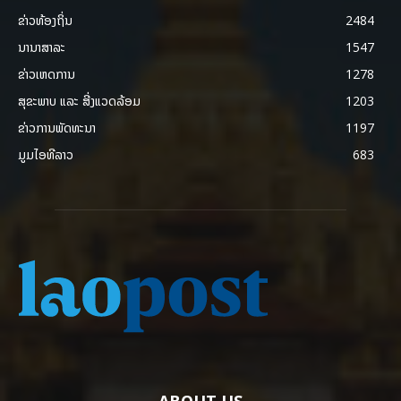
ຂ່າວທ້ອງຖິ່ນ
2484
ນານາສາລະ
1547
ຂ່າວເຫດການ
1278
ສຸຂະພາບ ແລະ ສີ່ງແວດລ້ອມ
1203
ຂ່າວການພັດທະນາ
1197
ມູມໄອທີລາວ
683