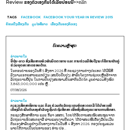
ຂອງ​ຕົວ​ເອງ​ກັນ​ໄດ້​ເລີຍ​ບ່ອນນີ້
ຄລິກ
Review
>>
TAGS
FACEBOOK
FACEBOOK YOUR YEAR IN REVIEW 2015
ຍ້ອນເບິ່ງເລື່ອງເດັ່ນ
ມູມໄອທີລາວ
ເລື່ອງເດັ່ນຂອງຕົວເອງ
ບົດຄວາມຫຼ້າສຸດ
ຂ່າວພາຍ​ໃນ
ຍີ່ປຸ່ນ-ລາວ ສົ່ງເສີມສາຍພົວພັນມິດຕະພາບ ແລະ ການຮ່ວມມືອັນດີງາມ ກໍຄືການເປັນຄູ່
ຮ່ວມຍຸດທະສາດຮອບດ້ານ.
ໃນຕອນບ່າຍຂອງວັນທີ 5 ສິງຫາ 2026 ທີ່ ກະຊວງການຕ່າງປະເທດ ໄດ້ມີພິທີ
ລົງນາມເອກະສານແລກປ່ຽນ (ສະບັບປັບປຸງ) ສໍາລັບໂຄງການຊ່ວຍເຫຼືອລ້າຈາກ
ລັດຖະບານຍີ່ປຸ່ນ ໃນການປັບປຸງສະໜາມບິນສາກົນວັດໄຕ ມູນຄ່າລວມທັງໝົດ
3,863,000,000 ເຢນ ຫຼື...
07/08/2026
ຂ່າວພາຍ​ໃນ
ກະຊວງສຶກສາທິການ ແລະ ກິລາ ຮ່ວມກັບລັດຖະບານອົດສະຕຣາລີ ໄດ້ນຳສະເໜີ
ເຄື່ອງມືປະເມີນຕົນເອງສຳລັບຄູຊັ້ນປະຖົມສຶກສາ ເພື່ອສົ່ງເສີມຄຸນນະພາບການສຶກສາ.
ກະຊວງສຶກສາທິການ ແລະ ກິລາ (ສສກ), ໂດຍໄດ້ຮັບການສະໜັບສະໜູນຈາກ
ລັດຖະບານອົດສະຕຣາລີ ຜ່ານແຜນງານບີຄວາ, ໄດ້ນຳສະເໜີເຄື່ອງມືປະເມີນ
ຕົນເອງສຳລັບຄູຢ່າງເປັນທາງການໃນວັນທີ 4 ສິງຫາ 2026. ກອງປະຊຸມແມ່ນ
ພາຍໃຕ້ການເປັນປະທານຂອງ ທ່ານ ປອ...