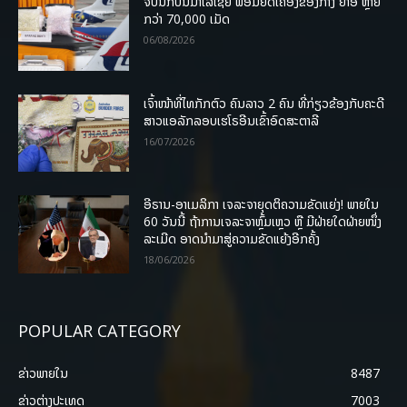
ຈັບນັກບິນມາເລເຊຍ ພ້ອມຍຶດເຄື່ອງຂອງກາງ ຢາອີ ຫຼາຍ
ກວ່າ 70,000 ເມັດ
06/08/2026
ເຈົ້າໜ້າທີ່ໄທກັກຕົວ ຄົນລາວ 2 ຄົນ ທີ່ກ່ຽວຂ້ອງກັບຄະດີ
ສາວແອລັກລອບເຮໂຣອີນເຂົ້າອົດສະຕາລີ
16/07/2026
ອີຣານ-ອາເມລິກາ ເຈລະຈາຍຸດຕິຄວາມຂັດແຍ່ງ! ພາຍໃນ
60 ວັນນີ້ ຖ້າການເຈລະຈາຫຼົ້ມເຫຼວ ຫຼື ມີຝ່າຍໃດຝ່າຍໜຶ່ງ
ລະເມີດ ອາດນໍາມາສູ່ຄວາມຂັດແຍ້ງອີກຄັ້ງ
18/06/2026
POPULAR CATEGORY
ຂ່າວພາຍ​ໃນ
8487
ຂ່າວຕ່າງປະເທດ
7003