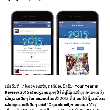
Your Year in
ເມື່ອ​ວັນທີ່ 17 ທັນວາ ເຟ​ສຕ໌​ບຸກໄດ້​ປ່ອຍ​ຟັງຊັ່ນ
Review 2015
ເຊັ່ນ​ດຽວ​ກັບ​ທຸກ​ໆປີ ໃຫ້​ຜູ້​ໃຊ້​
ເຟ​ສຕ໌​ບຸກສາມາດເບີ່ງ
ເລື່ອງ​ລາວ​ເດັ່ນ​ໆ ໃນ​ຕະຫລອດ​ໄລຍະ​ປີ
ທີ່​ຜ່ານມາ​ໄດ້ ຊຶ່ງ​ລະບົບ​ຈະ​
2015
ເລືອກ​ຮູບ​ພາບ​ທີ່​ເດັ່ນ​ໆ ມາ​ໃຫ້
ຮູບ ພ້ອມ​ທັງ​ສາມາດ​ແຊລ໌​ໃຫ້​ໝູ່
10