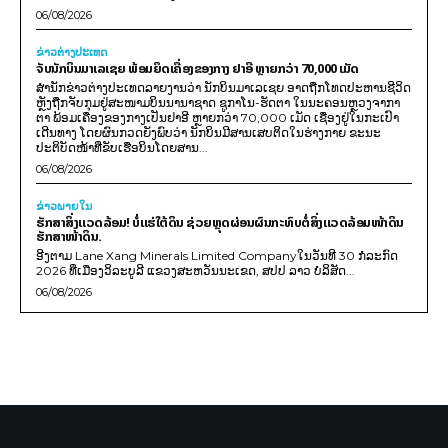
06/08/2026
ຂ່າວຕ່າງປະເທດ
ຈັບນັກບິນມາເລເຊຍ ພ້ອມຍຶດເຄື່ອງຂອງກາງ ຢາອີ ຫຼາຍກວ່າ 70,000 ເມັດ
ສຳນັກຂ່າວຕ່າງປະເທດລາຍງານວ່າ ນັກບິນມາເລເຊຍ ອາດຖືກໂທດປະຫານຊີວິດ
ຫຼັງຖືກຈັບກຸມຢູ່ສະໜາມບິນນານາຊາດ ຊູກາໂນ-ຮັດຕາ ໃນນະຄອນຫຼວງຈາກາ
ຕາ ພ້ອມເຄື່ອງຂອງກາງເປັນຢາອີ ຫຼາຍກວ່າ 70,000 ເມັດ ເຊື່ອງຢູ່ໃນກະເປົາ
ເດີນທາງ ໂດຍຜົນກວດຍັງພົບວ່າ ນັກບິນມີສານເສບຕິດໃນຮ່າງກາຍ ຂະນະ
ປະຕິບັດໜ້າທີ່ຂັບເຮືອບິນໂດຍສານ...
06/08/2026
ຂ່າວພາຍ​ໃນ
ຮັກສາສິ່ງແວດລ້ອມ! ບໍ່ແຮ່ໃຕ້ດິນ ຊ່ວຍຫຼຸດຜ່ອນຜົນກະທົບຕໍ່ສິ່ງແວດລ້ອມໜ້າດິນ
ຮັກສາໜ້າດິນ.
ອີງຕາມ Lane Xang Minerals Limited Companyໃນວັນທີ 30 ກໍລະກົດ
2026 ທີ່ເມືອງວິລະບູລີ ແຂວງສະຫວັນນະເຂດ, ສປປ ລາວ ບໍລິສັດ...
06/08/2026