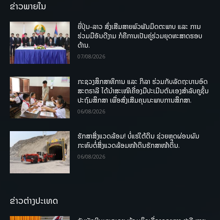
ຂ່າວພາຍໃນ
ຍີ່ປຸ່ນ-ລາວ ສົ່ງເສີມສາຍພົວພັນມິດຕະພາບ ແລະ ການ
ຮ່ວມມືອັນດີງາມ ກໍຄືການເປັນຄູ່ຮ່ວມຍຸດທະສາດຮອບ
ດ້ານ.
07/08/2026
ກະຊວງສຶກສາທິການ ແລະ ກິລາ ຮ່ວມກັບລັດຖະບານອົດ
ສະຕຣາລີ ໄດ້ນຳສະເໜີເຄື່ອງມືປະເມີນຕົນເອງສຳລັບຄູຊັ້ນ
ປະຖົມສຶກສາ ເພື່ອສົ່ງເສີມຄຸນນະພາບການສຶກສາ.
06/08/2026
ຮັກສາສິ່ງແວດລ້ອມ! ບໍ່ແຮ່ໃຕ້ດິນ ຊ່ວຍຫຼຸດຜ່ອນຜົນ
ກະທົບຕໍ່ສິ່ງແວດລ້ອມໜ້າດິນຮັກສາໜ້າດິນ.
06/08/2026
ຂ່າວຕ່າງປະເທດ