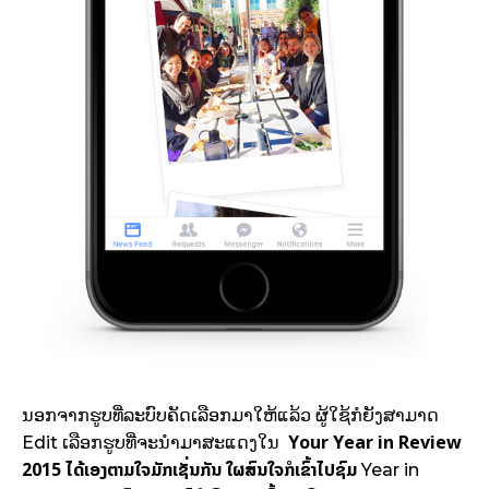
ນອກ​ຈາກ​ຮູບ​ທີ່​ລະບົບ​ຄັດ​ເລືອກ​ມາ​ໃຫ້​ແລ້ວ ຜູ້​ໃຊ້​ກໍ​ຍັງ​ສາມາດ
Your Year in Review
Edit ເລືອກ​ຮູບ​ທີ່​ຈະ​ນຳ​ມາ​ສະແດງ​ໃນ
2015
ໄດ້​ເອງ​ຕາມ​ໃຈມັກເຊັ່ນ​ກັນ ໃຜ​ສົນ​ໃຈ​ກໍ​ເຂົ້າໄປ​ຊົມ
Year in