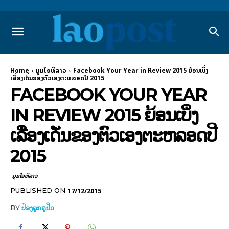
Home
ມູມໄອທີລາວ
Facebook Your Year in Review 2015 ຍ້ອນເບິ່ງ
ເລື່ອງເດັ່ນຂອງຕົວເອງຕະຫລອດປີ 2015
FACEBOOK YOUR YEAR
IN REVIEW 2015 ຍ້ອນເບິ່ງ
ເລື່ອງເດັ່ນຂອງຕົວເອງຕະຫລອດປີ
2015
ມູມໄອທີລາວ
17/12/2015
PUBLISHED ON
BY
ປ໋ອງລູກຄູປິວ