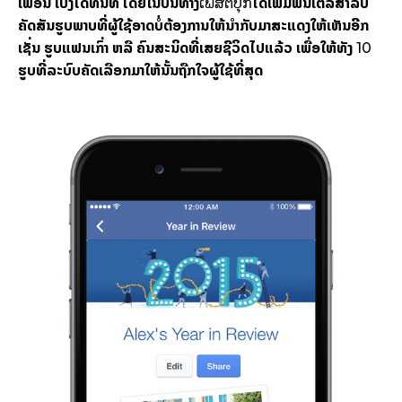
ເພື່ອນ ເບິ່ງ​ໄດ້​ທັນ​ທີ ໂດຍ​ໃນ​ປີ​ນີ້​ທາງ​
​ໄດ້​ເພີ່ມ​ຟິນ​ເຕີລ໌​ສຳລັບ​
ເຟ​ສຕ໌​ບຸກ
ຄັດສັນຮູບ​ພາບ​ທີ່​ຜູ້​ໃຊ້​ອາດ​ບໍ່​ຕ້ອງ​ການ​ໃຫ້​ນຳ​ກັບ​ມາ​ສະແດງ​ໃຫ້​ເຫັນ​ອີກ
ເຊັ່ນ ຮູບ​ແຟນ​ເກົ່າ ຫລື ​ຄົນ​ສະນິດ​ທີ່​ເສຍຊີວິດ​ໄປ​ແລ້ວ ເພື່ອ​ໃຫ້​ທັງ
10
ຮູບ​ທີ່​ລະບົບ​ຄັດ​ເລືອກ​ມາ​ໃຫ້​ນັ້ນ​ຖືກ​ໃຈ​ຜູ້​ໃຊ້​ທີ່ສຸດ