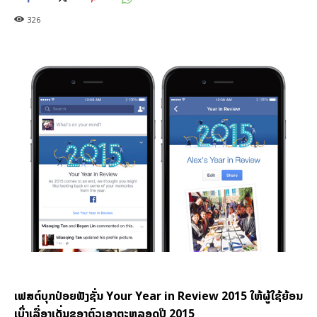
326
ເຟ​ສຕ໌ບຸກ​ປ່ອຍ​ຟັງຊັ່ນ
Your Year in Review 2015
ໃຫ້​ຜູ້​ໃຊ້​ຍ້ອນ​
ເບິ່ງ​ເລື່ອງ​ເດັ່ນ​ຂອງ​ຕົວ​ເອງ​ຕະຫລອດ​ປີ
2015