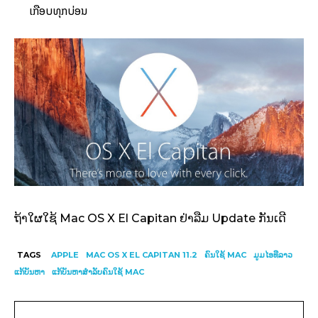
ເກືອບ​ທຸກບ່ອນ
ຖ້າ​ໃຜ​ໃຊ້ Mac OS X El Capitan ຢ່າ​ລືມ Update ກັນ​ເດີ
TAGS
APPLE
MAC OS X EL CAPITAN 11.2
ຄົນໃຊ້ MAC
ມູມໄອທີລາວ
ແກ້ບັນຫາ
ແກ້ບັນຫາສຳລັບຄົນໃຊ້ MAC