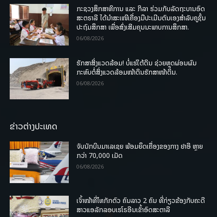
ກະຊວງສຶກສາທິການ ແລະ ກິລາ ຮ່ວມກັບລັດຖະບານອົດ
ສະຕຣາລີ ໄດ້ນຳສະເໜີເຄື່ອງມືປະເມີນຕົນເອງສຳລັບຄູຊັ້ນ
ປະຖົມສຶກສາ ເພື່ອສົ່ງເສີມຄຸນນະພາບການສຶກສາ.
06/08/2026
ຮັກສາສິ່ງແວດລ້ອມ! ບໍ່ແຮ່ໃຕ້ດິນ ຊ່ວຍຫຼຸດຜ່ອນຜົນ
ກະທົບຕໍ່ສິ່ງແວດລ້ອມໜ້າດິນຮັກສາໜ້າດິນ.
06/08/2026
ຂ່າວຕ່າງປະເທດ
ຈັບນັກບິນມາເລເຊຍ ພ້ອມຍຶດເຄື່ອງຂອງກາງ ຢາອີ ຫຼາຍ
ກວ່າ 70,000 ເມັດ
06/08/2026
ເຈົ້າໜ້າທີ່ໄທກັກຕົວ ຄົນລາວ 2 ຄົນ ທີ່ກ່ຽວຂ້ອງກັບຄະດີ
ສາວແອລັກລອບເຮໂຣອີນເຂົ້າອົດສະຕາລີ