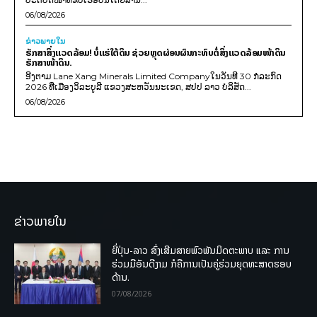
06/08/2026
ຂ່າວພາຍ​ໃນ
ຮັກສາສິ່ງແວດລ້ອມ! ບໍ່ແຮ່ໃຕ້ດິນ ຊ່ວຍຫຼຸດຜ່ອນຜົນກະທົບຕໍ່ສິ່ງແວດລ້ອມໜ້າດິນ
ຮັກສາໜ້າດິນ.
ອີງຕາມ Lane Xang Minerals Limited Companyໃນວັນທີ 30 ກໍລະກົດ
2026 ທີ່ເມືອງວິລະບູລີ ແຂວງສະຫວັນນະເຂດ, ສປປ ລາວ ບໍລິສັດ...
06/08/2026
ຂ່າວພາຍໃນ
ຍີ່ປຸ່ນ-ລາວ ສົ່ງເສີມສາຍພົວພັນມິດຕະພາບ ແລະ ການ
ຮ່ວມມືອັນດີງາມ ກໍຄືການເປັນຄູ່ຮ່ວມຍຸດທະສາດຮອບ
ດ້ານ.
07/08/2026