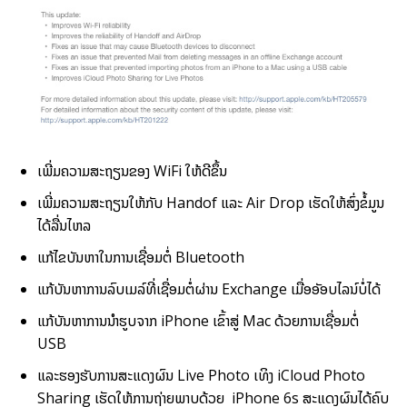
ເພີ່ມ​ຄວາມ​ສະຖຽນ​ຂອງ WiFi ໃຫ້​ດີ​ຂຶ້ນ
ເພີ່ມ​ຄວາມ​ສະຖຽນ​ໃຫ້​ກັບ Handof ແລະ Air Drop ເຮັດໃຫ້​ສົ່ງ​ຂໍ້​ມູນ​
ໄດ້​ລື່ນໄຫລ
ແກ້​ໄຂ​ບັນຫາ​ໃນ​ການ​ເຊື່ອມ​ຕໍ່ Bluetooth
ແກ້​ບັນຫາ​ການ​ລົບ​ເມລ໌​ທີ່​ເຊື່ອມ​ຕໍ່​ຜ່ານ Exchange ເມື່ອ​ອັອບໄລນ໌​ບໍ່​ໄດ້
ແກ້​ບັນຫາ​ການ​ນຳ​ຮູບ​ຈາກ iPhone ເຂົ້າ​ສູ່ Mac ດ້ວຍ​ການ​ເຊື່ອມ​ຕໍ່
USB
ແລະ​ຮອງ​ຮັບ​ການ​ສະແດງ​ຜົນ Live Photo ເທິງ iCloud Photo
Sharing ເຮັດໃຫ້​ການ​ຖ່າຍ​ພາບ​ດ້ວຍ iPhone 6s ສະແດງ​ຜົນ​ໄດ້​ຄົບ​