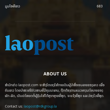
ມູມໄອທີລາວ
683
ABOUT US
ສຳນັກຂ່າວ laopost.com ຈະສ້າງໂຕເອງໃຫ້ກາຍເປັນຜູ້ນຳສື່ອອນລາຍຂອງລາວ ເພື່ອ
ຄົນລາວ ໂດຍນຳສະເໜີຂ່າວສານທີ່ມີຄຸນນະພາບ, ຖືກຕ້ອງຕາມແນວທາງນະໂຍບາຍຂອງ
ພັກ-ລັດ, ເປັນປະໂຫຍດຕໍ່ຜູ້ຊົມໃຫ້ໄດ້ຫຼາກຫຼາຍທີ່ສຸດ, ຈະແຈ້ງທີ່ສຸດ ແລະວ່ອງໄວທີ່ສຸດ.
Contact us:
laopost@rdkgroup.la