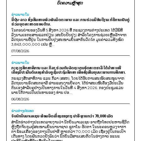
ບົດຄວາມຫຼ້າສຸດ
ຂ່າວພາຍ​ໃນ
ຍີ່ປຸ່ນ-ລາວ ສົ່ງເສີມສາຍພົວພັນມິດຕະພາບ ແລະ ການຮ່ວມມືອັນດີງາມ ກໍຄືການເປັນຄູ່
ຮ່ວມຍຸດທະສາດຮອບດ້ານ.
ໃນຕອນບ່າຍຂອງວັນທີ 5 ສິງຫາ 2026 ທີ່ ກະຊວງການຕ່າງປະເທດ ໄດ້ມີພິທີ
ລົງນາມເອກະສານແລກປ່ຽນ (ສະບັບປັບປຸງ) ສໍາລັບໂຄງການຊ່ວຍເຫຼືອລ້າຈາກ
ລັດຖະບານຍີ່ປຸ່ນ ໃນການປັບປຸງສະໜາມບິນສາກົນວັດໄຕ ມູນຄ່າລວມທັງໝົດ
3,863,000,000 ເຢນ ຫຼື...
07/08/2026
ຂ່າວພາຍ​ໃນ
ກະຊວງສຶກສາທິການ ແລະ ກິລາ ຮ່ວມກັບລັດຖະບານອົດສະຕຣາລີ ໄດ້ນຳສະເໜີ
ເຄື່ອງມືປະເມີນຕົນເອງສຳລັບຄູຊັ້ນປະຖົມສຶກສາ ເພື່ອສົ່ງເສີມຄຸນນະພາບການສຶກສາ.
ກະຊວງສຶກສາທິການ ແລະ ກິລາ (ສສກ), ໂດຍໄດ້ຮັບການສະໜັບສະໜູນຈາກ
ລັດຖະບານອົດສະຕຣາລີ ຜ່ານແຜນງານບີຄວາ, ໄດ້ນຳສະເໜີເຄື່ອງມືປະເມີນ
ຕົນເອງສຳລັບຄູຢ່າງເປັນທາງການໃນວັນທີ 4 ສິງຫາ 2026. ກອງປະຊຸມແມ່ນ
ພາຍໃຕ້ການເປັນປະທານຂອງ ທ່ານ ປອ...
06/08/2026
ຂ່າວຕ່າງປະເທດ
ຈັບນັກບິນມາເລເຊຍ ພ້ອມຍຶດເຄື່ອງຂອງກາງ ຢາອີ ຫຼາຍກວ່າ 70,000 ເມັດ
ສຳນັກຂ່າວຕ່າງປະເທດລາຍງານວ່າ ນັກບິນມາເລເຊຍ ອາດຖືກໂທດປະຫານຊີວິດ
ຫຼັງຖືກຈັບກຸມຢູ່ສະໜາມບິນນານາຊາດ ຊູກາໂນ-ຮັດຕາ ໃນນະຄອນຫຼວງຈາກາ
ຕາ ພ້ອມເຄື່ອງຂອງກາງເປັນຢາອີ ຫຼາຍກວ່າ 70,000 ເມັດ ເຊື່ອງຢູ່ໃນກະເປົາ
ເດີນທາງ ໂດຍຜົນກວດຍັງພົບວ່າ ນັກບິນມີສານເສບຕິດໃນຮ່າງກາຍ ຂະນະ
ປະຕິບັດໜ້າທີ່ຂັບເຮືອບິນໂດຍສານ...