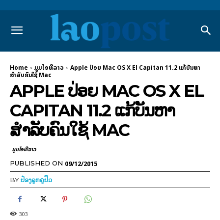
Home
ມູມໄອທີລາວ
Apple ປ່ອຍ Mac OS X El Capitan 11.2 ແກ້ບັນຫາ
ສຳລັບຄົນໃຊ້ Mac
APPLE ປ່ອຍ MAC OS X EL
CAPITAN 11.2 ແກ້ບັນຫາ
ສຳລັບຄົນໃຊ້ MAC
ມູມໄອທີລາວ
09/12/2015
PUBLISHED ON
BY
ປ໋ອງລູກຄູປິວ
303