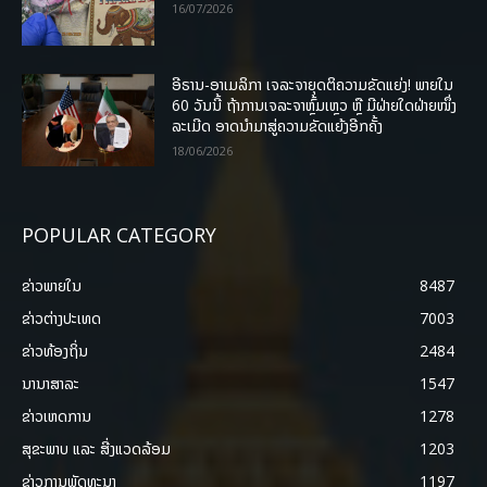
16/07/2026
ອີຣານ-ອາເມລິກາ ເຈລະຈາຍຸດຕິຄວາມຂັດແຍ່ງ! ພາຍໃນ
60 ວັນນີ້ ຖ້າການເຈລະຈາຫຼົ້ມເຫຼວ ຫຼື ມີຝ່າຍໃດຝ່າຍໜຶ່ງ
ລະເມີດ ອາດນໍາມາສູ່ຄວາມຂັດແຍ້ງອີກຄັ້ງ
18/06/2026
POPULAR CATEGORY
ຂ່າວພາຍ​ໃນ
8487
ຂ່າວຕ່າງປະເທດ
7003
ຂ່າວທ້ອງຖິ່ນ
2484
ນານາສາລະ
1547
ຂ່າວເຫດການ
1278
ສຸຂະພາບ ແລະ ສີ່ງແວດລ້ອມ
1203
ຂ່າວການພັດທະນາ
1197