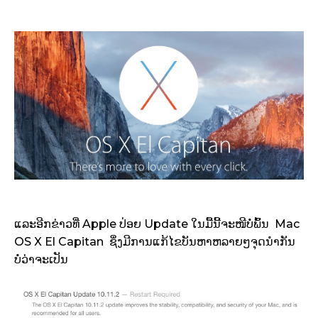
ແລະ​ອີກຂ່າວທີ່ Apple ປ່ອຍ Update ໃນ​ມື້​ນີ້​​ຈະ​ໜີ​ບໍ່​ພົ້ນ Mac
OS X El Capitan ຊຶ່ງ​ມີ​ການ​ແກ້​ໄຂ​ບັນຫາ​ຫລາຍໆຈຸດນຳກັນ
ບໍ່​ວ່າ​ຈະ​ເປັນ