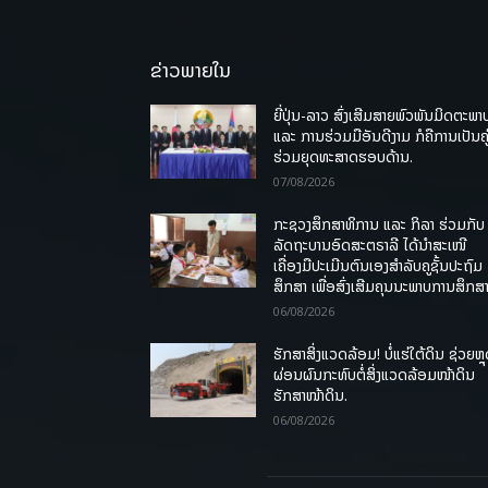
ຂ່າວພາຍໃນ
ຍີ່ປຸ່ນ-ລາວ ສົ່ງເສີມສາຍພົວພັນມິດຕະພາ
ແລະ ການຮ່ວມມືອັນດີງາມ ກໍຄືການເປັນຄູ
ຮ່ວມຍຸດທະສາດຮອບດ້ານ.
07/08/2026
ກະຊວງສຶກສາທິການ ແລະ ກິລາ ຮ່ວມກັບ
ລັດຖະບານອົດສະຕຣາລີ ໄດ້ນຳສະເໜີ
ເຄື່ອງມືປະເມີນຕົນເອງສຳລັບຄູຊັ້ນປະຖົມ
ສຶກສາ ເພື່ອສົ່ງເສີມຄຸນນະພາບການສຶກສາ
06/08/2026
ຮັກສາສິ່ງແວດລ້ອມ! ບໍ່ແຮ່ໃຕ້ດິນ ຊ່ວຍຫຼ
ຜ່ອນຜົນກະທົບຕໍ່ສິ່ງແວດລ້ອມໜ້າດິນ
ຮັກສາໜ້າດິນ.
06/08/2026