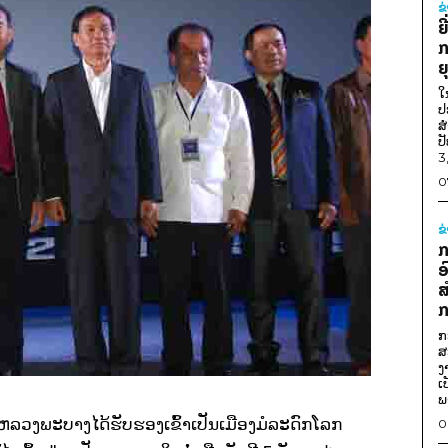
ຂ
ຍ
ກ
ຍ
ໃ
ປ
ສ
ປ
3
0
ຂ
ກ
ອ
ສ
ກ
ກ
ສ
ງ
ເ
ພ
ລວງພະບາງໄດ້ຮັບຮອງເຂົ້າເປັນເມືອງມໍລະດົກໂລກ
0