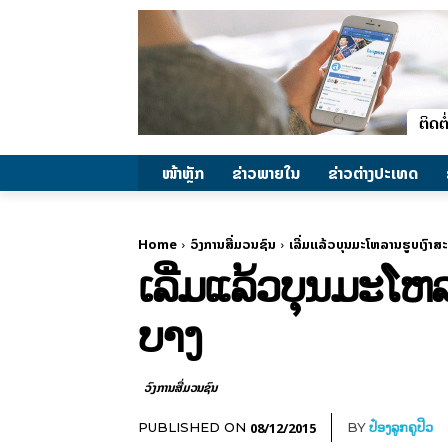
ໜ້າຫຼັກ
ຂ່າວພາຍ​ໃນ
ຂ່າວຕ່າງປະເທດ
Home
ວົງການສື່ມວນຊົນ
ເລີ່ມແລ້ວບຸນມະໂຫລານຮູບເງົ
ເລີ່ມແລ້ວບຸນມະໂ
ບາງ
ວົງການສື່ມວນຊົນ
08/12/2015
PUBLISHED ON
BY
ປ໋ອງລູກຄູປິວ