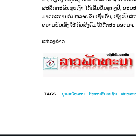
ຜະລິດ​ຕະພັນ​ຮູບ​ເງົາ ​ໄດ້​ເພີ່ມ​ຂຶ້ນ​ທຸກໆປີ​
ມາດຕະຖານກໍມີຫລາຍຂຶ້ນເຊັ່ນກັນ, ເຊິ່ງເປັ
ຄວາມບັນເທິງໃຫ້ກັບສັງຄົມໄດ້ດີຕະຫລອດມາ.
ແຫ່ລງຂ່າວ
TAGS
ບຸນມະໂຫລານ
ວົງການສື່ມວນຊົນ
ສະຫລອງເ