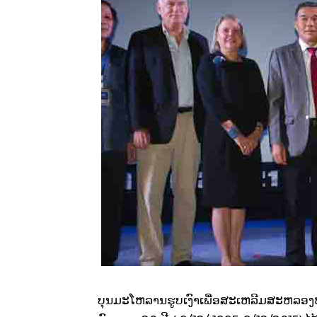
ບຸນມະໂຫລານຮູບເງົາເພື່ອສະເຫລີມສະຫລອງຫ