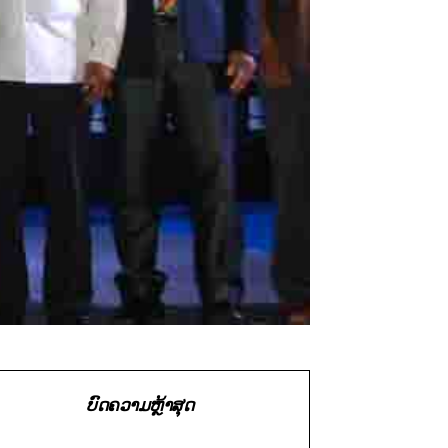
ບົດຄວາມຫຼ້າສຸດ