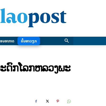
ອນອາກາດ
ຄົ້ນຫາວຽກ
ໍລະດົກໂລກຫລວງພະ