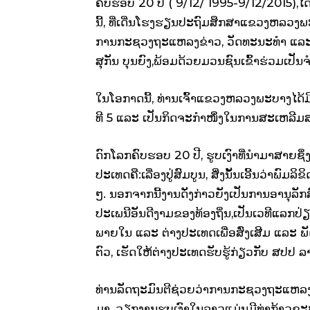
ຄົບຮອບ 20 ປີ ( 9/12/ 1995-9/12/2015),ໄດ
ນີ້, ທີ່ເດີ່ນໂຮງຮຽນປະຖົມສຶກສາແຂວງຫລວງພ
ການກະຊວງຖະແຫລງຂ່າວ, ວັດທະນະທໍາ ແລະ ທ່
ສຸກັນ ບຸນຍົງ,ພ້ອມດ້ວຍມວນຊົນເຂົ້າຮ່ວມເປັ
ໃນໂອກາດນີ້, ທ່ານເຈົ້າແຂວງຫລວງພະບາງໄດ້ມີຄໍາ
ທີ 5 ​ແລະ ​ເປັນ​ກິດຈະກຳໜຶ່ງ​ໃນ​ການສະ​ເຫລີ​
ດົກ​ໂລກຄົບຮອບ 20 ປີ, ​ຮູບ​ເງົາ​ທີ່​ນຳ​ມາ​ສາ
ປະເທດຄື:ເລື່ອງປູ່​ສົມບູນ, ສິ່ງ​ນັ້ນ​ເອີ້ນ​ວ່າ​ພົມລ
ໆ. ນອກຈາກນີ້ງານດັ່ງກ່າວຍັງເປັນການອານຸລ
ປະເພນີອັນດີງາມຂອງທ້ອງຖິ່ນ,ເປັນເວທີແລກ
ພາຍໃນ ແລະ ຕ່າງປະເທດເພື່ອສົ່ງເສີມ ແລະ
ຕົວ, ເຮັດໃຫ້ຕ່າງປະເທດຮັບຮູ້ກ່ຽວກັບ ສປປ ລ
ທ່ານລັດຖະມົນຕີຊ່ວຍວ່າການກະຊວງຖະແຫລງຂ່າ
ມາ, ວຽກງານ​ຮູບ​ເງົາ​ໃນ​ລາວ​ແມ່ນ​ມີ​ທ່າ​ກ້າວ