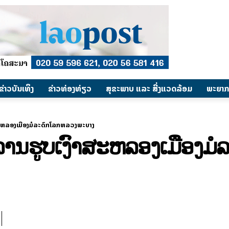
​ຂ່າວບັນເທິງ
​ຂ່າວທ່ອງທ່ຽວ
ສຸຂະພາບ ແລະ ສີ່ງແວດລ້ອມ
ພະຍາກ
າສະຫລອງເມືອງມໍລະດົກໂລກຫລວງພະບາງ
ຫລານຮູບເງົາສະຫລອງເມືອງມ