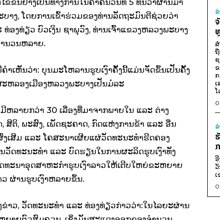
້ໄຂຂຶ້ນຢ່າງເປັນທາງການໃນຄໍ່າຄືນວັນທີ 5 ທັນວາຜ່ານມາ
ຂ
ະບາງ, ໂດຍການເຂົ້າຮ່ວມຂອງທ່ານລັດຖະມົນຕີຊ່ວຍວ່າ
ຈ
ອງທ່ຽວ ບົວເງິນ ຊາພຸວົງ, ທ່ານເຈົ້າແຂວງຫລວງພະບາງ
ຫ
ນຈໍານວນຫລາຍ.
ສ
ຖ
ຊ
ຂ
ເຫັນວ່າ: ບຸນມະໂຫລານຮູບເງົາຄັ້ງນີ້​ແມ່ນຈັດຂຶ້ນເປັນຄັ້ງ
ກ
ມສະຫລອງ​ເມືອງ​ຫລວງ​ພະ​ບາງເປັນ​ມໍ​ລະ​
ເ
ໂ
0
ຍຊຶ່ງມີຫລາຍ​ກວ່າ 30 ​ເລື່ອງທີ່ມາຈາກພາຍໃນ ແລະ ຕ່າງ
ິ​ຂິດ, ສິຕິ, ພະສົງ, ​ເພັດ​ຊະ​ຄາດ, ກົດ​ແຫ່ງ​ການ​ຂ້າ ​ແລະ ອື່ນ
ຂ
ຮ
ັກສົ່ງເສີມ ແລະ ໂຄສະນາເຜີຍແຜ່ວັດທະນະທຳຮີດຄອງ
ກ
ປ່ຽນວັດທະນະທຳ ແລະ ບົດຮຽນໃນການຜະລິດຮູບເງົາທັງ
ອ
 ພັດທະນາອຸດສາຫະກຳຮູບເງົາລາວໃຫ້ເຕີບໃຫຍ່ຂະຫຍາຍ
ວ
ເ
າວ ຜ່ານຮູບເງົາຫລາຍຂຶ້ນ.
0
ວ, ວັດທະນະທໍາ ແລະ ທ່ອງທ່ຽວກ່າວວ່າ:​ໃນ​ໄລຍະ​ຜ່ານ​
​ຂະຫຍາຍຕົວ​ສົມ​ຄວນ, ​ເຊິ່ງມັນ​ສະ​ແດງ​ອອກຂອງ​ຈຳນວນ​