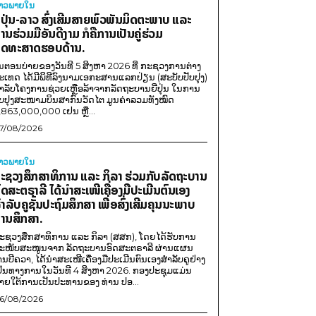
່າວພາຍ​ໃນ
ີ່ປຸ່ນ-ລາວ ສົ່ງເສີມສາຍພົວພັນມິດຕະພາບ ແລະ
ານຮ່ວມມືອັນດີງາມ ກໍຄືການເປັນຄູ່ຮ່ວມ
ຸດທະສາດຮອບດ້ານ.
ນຕອນບ່າຍຂອງວັນທີ 5 ສິງຫາ 2026 ທີ່ ກະຊວງການຕ່າງ
ະເທດ ໄດ້ມີພິທີລົງນາມເອກະສານແລກປ່ຽນ (ສະບັບປັບປຸງ)
ໍາລັບໂຄງການຊ່ວຍເຫຼືອລ້າຈາກລັດຖະບານຍີ່ປຸ່ນ ໃນການ
ັບປຸງສະໜາມບິນສາກົນວັດໄຕ ມູນຄ່າລວມທັງໝົດ
,863,000,000 ເຢນ ຫຼື...
7/08/2026
່າວພາຍ​ໃນ
ະຊວງສຶກສາທິການ ແລະ ກິລາ ຮ່ວມກັບລັດຖະບານ
ົດສະຕຣາລີ ໄດ້ນຳສະເໜີເຄື່ອງມືປະເມີນຕົນເອງ
ຳລັບຄູຊັ້ນປະຖົມສຶກສາ ເພື່ອສົ່ງເສີມຄຸນນະພາບ
ານສຶກສາ.
ະຊວງສຶກສາທິການ ແລະ ກິລາ (ສສກ), ໂດຍໄດ້ຮັບການ
ະໜັບສະໜູນຈາກ ລັດຖະບານອົດສະຕຣາລີ ຜ່ານແຜນ
ານບີຄວາ, ໄດ້ນຳສະເໜີເຄື່ອງມືປະເມີນຕົນເອງສຳລັບຄູຢ່າງ
ປັນທາງການໃນວັນທີ 4 ສິງຫາ 2026. ກອງປະຊຸມແມ່ນ
າຍໃຕ້ການເປັນປະທານຂອງ ທ່ານ ປອ...
6/08/2026