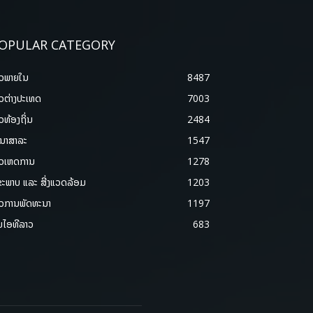
OPULAR CATEGORY
າວພາຍ​ໃນ
8487
າວຕ່າງປະເທດ
7003
າວທ້ອງຖິ່ນ
2484
ນາສາລະ
1547
າວເຫດການ
1278
ຂະພາບ ແລະ ສີ່ງແວດລ້ອມ
1203
າວການພັດທະນາ
1197
ມໄອທີລາວ
683