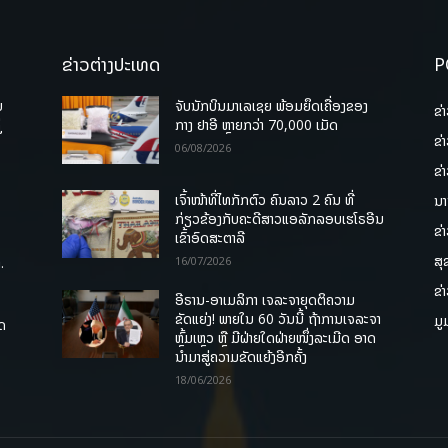
ຂ່າວຕ່າງປະເທດ
P
ບ
ຈັບນັກບິນມາເລເຊຍ ພ້ອມຍຶດເຄື່ອງຂອງ
ຂ່
່
ກາງ ຢາອີ ຫຼາຍກວ່າ 70,000 ເມັດ
ຂ່
06/08/2026
ຂ່
ເຈົ້າໜ້າທີ່ໄທກັກຕົວ ຄົນລາວ 2 ຄົນ ທີ່
ນາ
ກ່ຽວຂ້ອງກັບຄະດີສາວແອລັກລອບເຮໂຣອີນ
ຂ່
ເຂົ້າອົດສະຕາລີ
ສຸ
.
16/07/2026
ຂ່
ອີຣານ-ອາເມລິກາ ເຈລະຈາຍຸດຕິຄວາມ
ຂັດແຍ່ງ! ພາຍໃນ 60 ວັນນີ້ ຖ້າການເຈລະຈາ
ມູ
ຸດ
ຫຼົ້ມເຫຼວ ຫຼື ມີຝ່າຍໃດຝ່າຍໜຶ່ງລະເມີດ ອາດ
ນໍາມາສູ່ຄວາມຂັດແຍ້ງອີກຄັ້ງ
18/06/2026