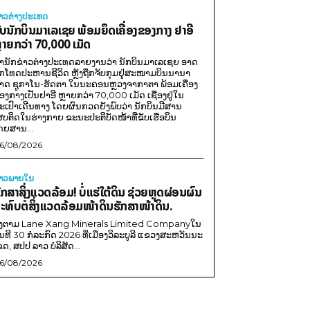
່າວຕ່າງປະເທດ
ັບນັກບິນມາເລເຊຍ ພ້ອມຍຶດເຄື່ອງຂອງກາງ ຢາອີ
ຼາຍກວ່າ 70,000 ເມັດ
ຳນັກຂ່າວຕ່າງປະເທດລາຍງານວ່າ ນັກບິນມາເລເຊຍ ອາດ
ືກໂທດປະຫານຊີວິດ ຫຼັງຖືກຈັບກຸມຢູ່ສະໜາມບິນນານາ
າດ ຊູກາໂນ-ຮັດຕາ ໃນນະຄອນຫຼວງຈາກາຕາ ພ້ອມເຄື່ອງ
ອງກາງເປັນຢາອີ ຫຼາຍກວ່າ 70,000 ເມັດ ເຊື່ອງຢູ່ໃນ
ະເປົາເດີນທາງ ໂດຍຜົນກວດຍັງພົບວ່າ ນັກບິນມີສານ
ສບຕິດໃນຮ່າງກາຍ ຂະນະປະຕິບັດໜ້າທີ່ຂັບເຮືອບິນ
ດຍສານ...
6/08/2026
່າວພາຍ​ໃນ
ັກສາສິ່ງແວດລ້ອມ! ບໍ່ແຮ່ໃຕ້ດິນ ຊ່ວຍຫຼຸດຜ່ອນຜົນ
ະທົບຕໍ່ສິ່ງແວດລ້ອມໜ້າດິນຮັກສາໜ້າດິນ.
ີງຕາມ Lane Xang Minerals Limited Companyໃນ
ັນທີ 30 ກໍລະກົດ 2026 ທີ່ເມືອງວິລະບູລີ ແຂວງສະຫວັນນະ
ຂດ, ສປປ ລາວ ບໍລິສັດ...
6/08/2026