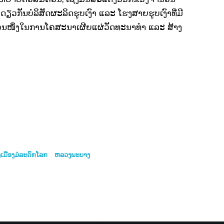
, ຂະນະດຽວກັນບໍລິສັດຜະລິດຮູບເງົາ ແລະ ໂຮງສາຍຮູບເງົາທີ່ມີ
ນສ່ວນໜຶ່ງໃນການໂຄສະນາເຜີຍແຜ່ວັດທະນາທໍາ ແລະ ສ້າງ
ມືອງມໍລະດົກໂລກ
ຫລວງພະບາງ