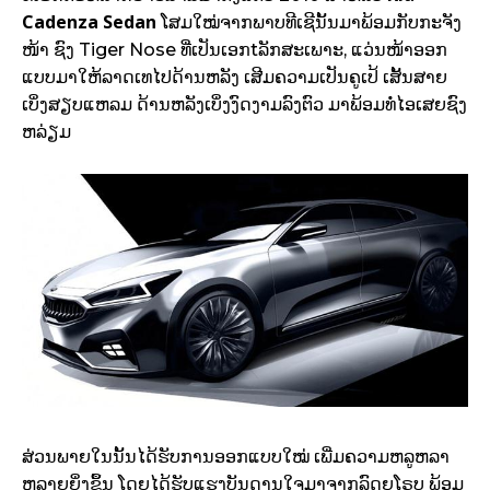
Cadenza Sedan
ໂສມ​ໃໝ່​ຈາກ​ພາບ​ທີ​ເຊີນັ້ນ​ມາ​ພ້ອມ​ກັບ​ກະ​ຈັງ​
ໜ້າ ຊົງ Tiger Nose ທີ່​ເປັນ​ເອກt​ລັກ​ສະເພາະ, ແວ່ນ​ໜ້າ​ອອກ​
ແບບ​ມາ​ໃຫ້​ລາດ​ເທ​ໄປ​ດ້ານ​ຫລັງ ເສີມ​ຄວາມ​ເປັນ​ຄູ​ເປ້ ເສັ້ນ​ສາຍ​
ເບິ່ງ​ສຽບ​ແຫລມ ດ້ານ​ຫລັງ​ເບິ່ງ​ງົດງາມ​ລົງ​ຕົວ ມາ​ພ້ອມ​ທໍ່​ໄອ​ເສຍ​ຊົງ​
ຫລ່ຽມ
ສ່ວນ​ພາຍ​ໃນ​ນັ້ນ​ໄດ້ຮັບ​ການ​ອອກ​ແບບ​ໃໝ່ ເພີ່ມ​ຄວາມ​ຫລູ​ຫລາ​
ຫລາຍ​ຍິ່ງ​ຂຶ້ນ ໂດຍ​ໄດ້ຮັບ​ແຮງ​ບັນ​ດານ​ໃຈ​ມາ​ຈາກ​ລົດ​ຍຸ​ໂຣບ ພ້ອມ​