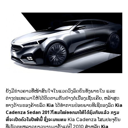
ຍັງ​​ມີ​ຂ່າວ​ຄາວ​ທີ່​ໜ້າ​ສົນ​ໃຈ​ໃນ​ແວ​ດວົງ​ລົດ​ຍົນ​ທັງພາຍ​ໃນ​ ແລະ ​
ຕ່າງ​ປະເທດ​ມາ​ໃຫ້​ໄດ້​ຕິດ​ຕາມ​ກັນ​ຢ່າງ​ຕໍ່​ເນື່ອງ​ເຊັ່ນ​ເຄີຍ, ຫລ້າ​ສຸດ​
Kia
Kia
ທາງ​ດ້ານ​ຂອງ​ຄ້າຍລົດ​
ໄດ້ທຳການ​ປ່ອຍ​ພາບ​ທີ​ເຊີ​ຂອງລົດ​
Cadenza Sedan 2017
ໂສມ​ໃໝ່​ອອກ​ມາ​ໃຫ້​ໄດ້​ຊົມ​ກັນ​ແລ້ວ ກຽມ​
ທີ່​ຈະ​ເປີດ​ຕົວ​ໃນ​​ປີ​ໜ້າ​ນີ້​ ຊຶ່ງ​ຈະ​ມາ​ແທນ
Kia Cadenza ໂສມ​ປະຈຸບັນ
Kia
ທີ່​ເຮັດ​ຕະ​ຫລາດ​ຍາວນານ​ມາ​ຕັ້ງ​ແຕ່​ປີ 2010 ສຳຫລັບ