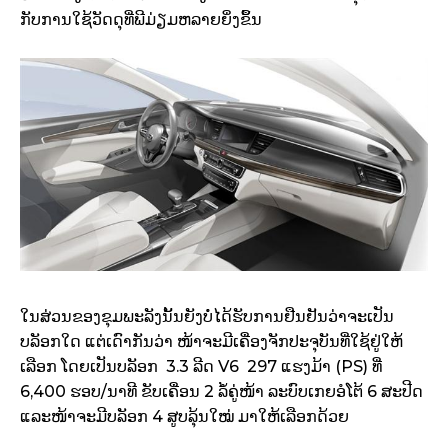
ກັບ​ການ​ໃຊ້​ວັດ​ດຸ​ທີ່​ພີ​ມ່ຽມ​ຫລາຍ​ຍິ່ງ​ຂຶ້ນ
ໃນ​ສ່ວນ​ຂອງ​ຂຸມ​ພະລັງ​ນັ້ນ​ຍັງ​ບໍ່ໄດ້ຮັບ​ການ​ຢືນຢັນ​ວ່າ​ຈະ​ເປັນ​
ບລັອກ​ໃດ ແຕ່​ເດົາ​ກັນ​ວ່າ ໜ້າ​ຈະ​ມີ​ເຄື່ອງ​ຈັກ​ປະຈຸບັນ​ທີ່​ໃຊ້​ຢູ່​ໃຫ້​
ເລືອກ​ ໂດຍ​ເປັນ​ບລັອກ 3.3 ລີດ V6 297 ແຮງ​ມ້າ (PS) ທີ່
6,400 ຮອບ/ນາ​ທີ ຂັບ​ເຄື່ອນ 2 ລໍ້​ຄູ່​ໜ້າ ລະບົບ​ເກຍອໍໂຕ້​ 6 ສະ​ປີດ
ແລະ​ໜ້າ​ຈະ​ມີບ​ລັອກ 4 ສູບ​ລຸ້ນ​ໃໝ່ ມາ​ໃຫ້​ເລືອກ​ດ້ວຍ