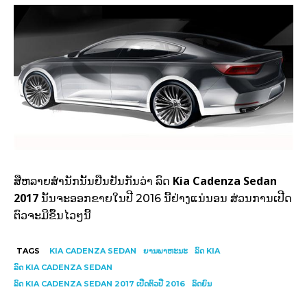
Kia Cadenza Sedan
ສື​ຫລາຍ​ສຳ​ນັກ​ນັ້ນ​ຢືນຢັນ​ກັນ​ວ່າ ລົດ​
2017
ນັ້ນ​ຈະ​ອອກ​ຂາຍ​ໃນ​ປີ 2016 ນີ້​ຢ່າງ​ແນ່ນອນ ສ່ວນ​ການ​ເປີດ​
ຕົວ​ຈະ​ມີ​ຂຶ້ນ​ໄວ​ໆນີ້
TAGS
KIA CADENZA SEDAN
ຍານພາຫະນະ
ລົດ KIA
ລົດ KIA CADENZA SEDAN
ລົດ KIA CADENZA SEDAN 2017 ເປີດຕົວປີ 2016
ລົດຍົນ