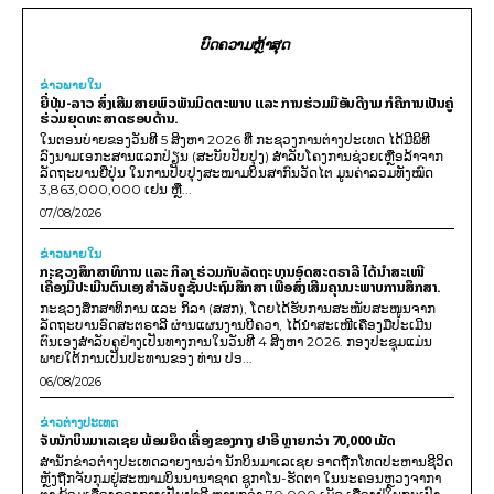
ບົດຄວາມຫຼ້າສຸດ
ຂ່າວພາຍ​ໃນ
ຍີ່ປຸ່ນ-ລາວ ສົ່ງເສີມສາຍພົວພັນມິດຕະພາບ ແລະ ການຮ່ວມມືອັນດີງາມ ກໍຄືການເປັນຄູ່
ຮ່ວມຍຸດທະສາດຮອບດ້ານ.
ໃນຕອນບ່າຍຂອງວັນທີ 5 ສິງຫາ 2026 ທີ່ ກະຊວງການຕ່າງປະເທດ ໄດ້ມີພິທີ
ລົງນາມເອກະສານແລກປ່ຽນ (ສະບັບປັບປຸງ) ສໍາລັບໂຄງການຊ່ວຍເຫຼືອລ້າຈາກ
ລັດຖະບານຍີ່ປຸ່ນ ໃນການປັບປຸງສະໜາມບິນສາກົນວັດໄຕ ມູນຄ່າລວມທັງໝົດ
3,863,000,000 ເຢນ ຫຼື...
07/08/2026
ຂ່າວພາຍ​ໃນ
ກະຊວງສຶກສາທິການ ແລະ ກິລາ ຮ່ວມກັບລັດຖະບານອົດສະຕຣາລີ ໄດ້ນຳສະເໜີ
ເຄື່ອງມືປະເມີນຕົນເອງສຳລັບຄູຊັ້ນປະຖົມສຶກສາ ເພື່ອສົ່ງເສີມຄຸນນະພາບການສຶກສາ.
ກະຊວງສຶກສາທິການ ແລະ ກິລາ (ສສກ), ໂດຍໄດ້ຮັບການສະໜັບສະໜູນຈາກ
ລັດຖະບານອົດສະຕຣາລີ ຜ່ານແຜນງານບີຄວາ, ໄດ້ນຳສະເໜີເຄື່ອງມືປະເມີນ
ຕົນເອງສຳລັບຄູຢ່າງເປັນທາງການໃນວັນທີ 4 ສິງຫາ 2026. ກອງປະຊຸມແມ່ນ
ພາຍໃຕ້ການເປັນປະທານຂອງ ທ່ານ ປອ...
06/08/2026
ຂ່າວຕ່າງປະເທດ
ຈັບນັກບິນມາເລເຊຍ ພ້ອມຍຶດເຄື່ອງຂອງກາງ ຢາອີ ຫຼາຍກວ່າ 70,000 ເມັດ
ສຳນັກຂ່າວຕ່າງປະເທດລາຍງານວ່າ ນັກບິນມາເລເຊຍ ອາດຖືກໂທດປະຫານຊີວິດ
ຫຼັງຖືກຈັບກຸມຢູ່ສະໜາມບິນນານາຊາດ ຊູກາໂນ-ຮັດຕາ ໃນນະຄອນຫຼວງຈາກາ