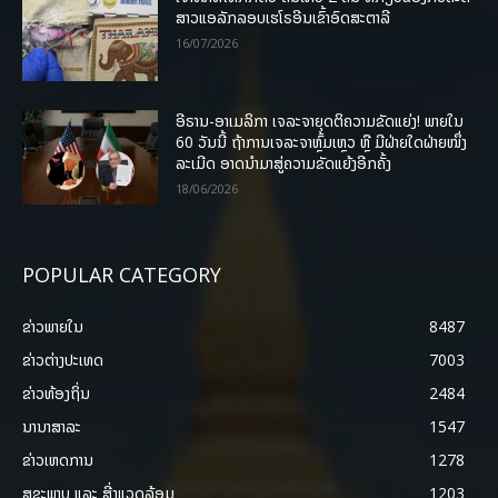
ສາວແອລັກລອບເຮໂຣອີນເຂົ້າອົດສະຕາລີ
16/07/2026
ອີຣານ-ອາເມລິກາ ເຈລະຈາຍຸດຕິຄວາມຂັດແຍ່ງ! ພາຍໃນ
60 ວັນນີ້ ຖ້າການເຈລະຈາຫຼົ້ມເຫຼວ ຫຼື ມີຝ່າຍໃດຝ່າຍໜຶ່ງ
ລະເມີດ ອາດນໍາມາສູ່ຄວາມຂັດແຍ້ງອີກຄັ້ງ
18/06/2026
POPULAR CATEGORY
ຂ່າວພາຍ​ໃນ
8487
ຂ່າວຕ່າງປະເທດ
7003
ຂ່າວທ້ອງຖິ່ນ
2484
ນານາສາລະ
1547
ຂ່າວເຫດການ
1278
ສຸຂະພາບ ແລະ ສີ່ງແວດລ້ອມ
1203