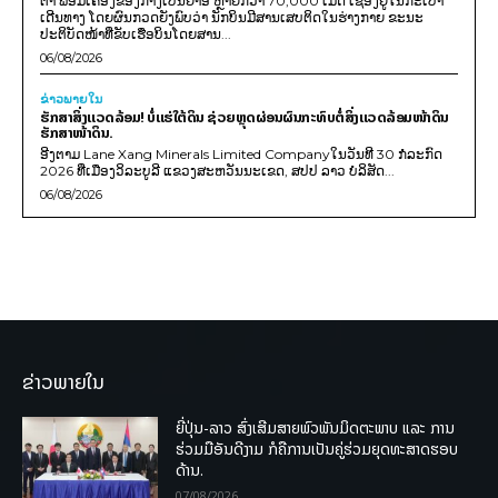
ຕາ ພ້ອມເຄື່ອງຂອງກາງເປັນຢາອີ ຫຼາຍກວ່າ 70,000 ເມັດ ເຊື່ອງຢູ່ໃນກະເປົາ
ເດີນທາງ ໂດຍຜົນກວດຍັງພົບວ່າ ນັກບິນມີສານເສບຕິດໃນຮ່າງກາຍ ຂະນະ
ປະຕິບັດໜ້າທີ່ຂັບເຮືອບິນໂດຍສານ...
06/08/2026
ຂ່າວພາຍ​ໃນ
ຮັກສາສິ່ງແວດລ້ອມ! ບໍ່ແຮ່ໃຕ້ດິນ ຊ່ວຍຫຼຸດຜ່ອນຜົນກະທົບຕໍ່ສິ່ງແວດລ້ອມໜ້າດິນ
ຮັກສາໜ້າດິນ.
ອີງຕາມ Lane Xang Minerals Limited Companyໃນວັນທີ 30 ກໍລະກົດ
2026 ທີ່ເມືອງວິລະບູລີ ແຂວງສະຫວັນນະເຂດ, ສປປ ລາວ ບໍລິສັດ...
06/08/2026
ຂ່າວພາຍໃນ
ຍີ່ປຸ່ນ-ລາວ ສົ່ງເສີມສາຍພົວພັນມິດຕະພາບ ແລະ ການ
ຮ່ວມມືອັນດີງາມ ກໍຄືການເປັນຄູ່ຮ່ວມຍຸດທະສາດຮອບ
ດ້ານ.
07/08/2026