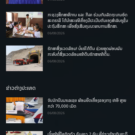
ກະຊວງສຶກສາທິການ ແລະ ກິລາ ຮ່ວມກັບລັດຖະບານອົດ
ສະຕຣາລີ ໄດ້ນຳສະເໜີເຄື່ອງມືປະເມີນຕົນເອງສຳລັບຄູຊັ້ນ
ປະຖົມສຶກສາ ເພື່ອສົ່ງເສີມຄຸນນະພາບການສຶກສາ.
06/08/2026
ຮັກສາສິ່ງແວດລ້ອມ! ບໍ່ແຮ່ໃຕ້ດິນ ຊ່ວຍຫຼຸດຜ່ອນຜົນ
ກະທົບຕໍ່ສິ່ງແວດລ້ອມໜ້າດິນຮັກສາໜ້າດິນ.
06/08/2026
ຂ່າວຕ່າງປະເທດ
ຈັບນັກບິນມາເລເຊຍ ພ້ອມຍຶດເຄື່ອງຂອງກາງ ຢາອີ ຫຼາຍ
ກວ່າ 70,000 ເມັດ
06/08/2026
ເຈົ້າໜ້າທີ່ໄທກັກຕົວ ຄົນລາວ 2 ຄົນ ທີ່ກ່ຽວຂ້ອງກັບຄະດີ