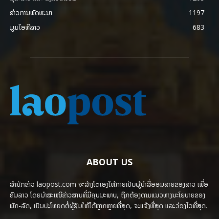
ຂ່າວການພັດທະນາ
1197
ມູມໄອທີລາວ
683
ABOUT US
ສຳນັກຂ່າວ laopost.com ຈະສ້າງໂຕເອງໃຫ້ກາຍເປັນຜູ້ນຳສື່ອອນລາຍຂອງລາວ ເພື່ອ
ຄົນລາວ ໂດຍນຳສະເໜີຂ່າວສານທີ່ມີຄຸນນະພາບ, ຖືກຕ້ອງຕາມແນວທາງນະໂຍບາຍຂອງ
ພັກ-ລັດ, ເປັນປະໂຫຍດຕໍ່ຜູ້ຊົມໃຫ້ໄດ້ຫຼາກຫຼາຍທີ່ສຸດ, ຈະແຈ້ງທີ່ສຸດ ແລະວ່ອງໄວທີ່ສຸດ.