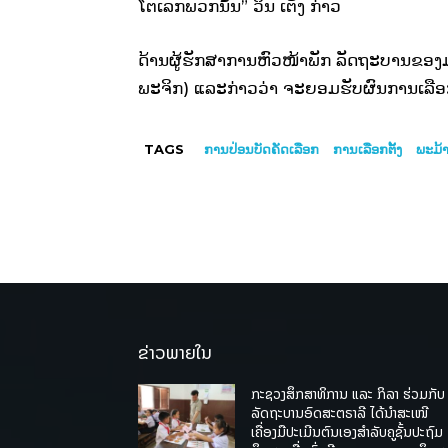
ໂຕເລກພວກນັ້ນ” ວິນ ເຕັງ ກ່າວ
ດ້ານຜູ້ຮັກສາການຫົວໜ້າພັກ ລັດຖະບານຂອງມຽ
ພະຈິກ) ແລະກ່າວວ່າ ຈະຍອມຮັບຜົນການເລືອກຕັ
TAGS
ການປ່ອນບັດຄັດເລືອກ
ການເລືອກຕັ້ງ
ພະມ້
ຂ່າວພາຍໃນ
ກະຊວງສຶກສາທິການ ແລະ ກິລາ ຮ່ວມກັບ
ລັດຖະບານອົດສະຕຣາລີ ໄດ້ນຳສະເໜີ
ເຄື່ອງມືປະເມີນຕົນເອງສຳລັບຄູຊັ້ນປະຖົມ