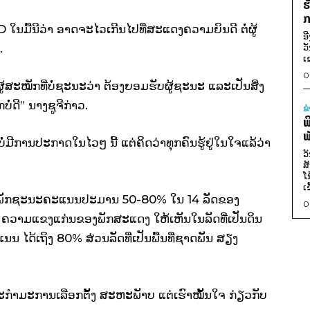
ຮ
ກ
D ໃນມື້ນີວ່າ ອາດຈະໄວເກີນໄປທີ່ສະແດງຄວາມຍິນດີ ຕໍ່ຜູ້
ອ
ວ
.
ເ
0
ຜູ້ສະໝັກທີ່ບໍ່ຊະນະວ່າ ຕ້ອງຍອມຮັບຜູ້ຊະນະ ແລະເປັນສິ່ງ
ກບໍ່ດີ” ນາງຊູຈີກ່າວ.
ຂ
ພ
ພ
ໍ່ມີການປະກາດໃນໄວໆ ນີ້ ແຕ່ຄິດວ່າທຸກຄົນຮູ້ຢູ່ໃນໃຈແລ້ວ່າ
ວ
ສ
ໂ
ເ
ວວ່າ ພັກຊະນະຄະແນນປະມານ 50-80% ໃນ 14 ລັດຂອງ
0
າ ຄວາມແຂງແກ່ນຂອງພັກສະແດງ ໃຫ້ເຫັນໃນລັດທີ່ເປັນດິນ
 ໄດ້ເຖິງ 80% ສ່ວນລັດທີ່ເປັນພື້ນທີ່ຊາດພັນ ສຽງ
ະກຳມະການເລືອກຕັ້ງ ສະຫະພັາບ ແຕ່ເຮົາໝັ້ນໃຈ ກ່ຽວກັບ