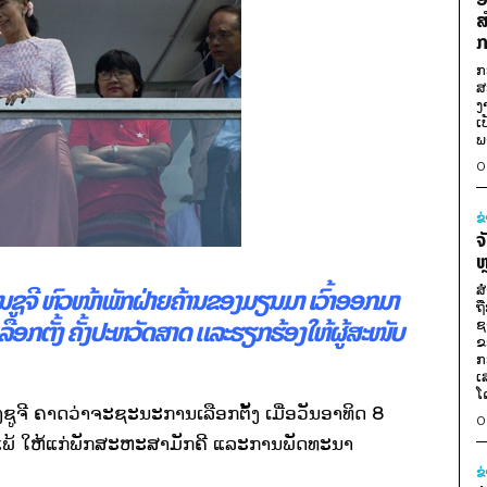
ສ
ກ
ກ
ສ
ງ
ເ
ພ
0
ຂ
ຈ
ຫ
ສ
ານຊູຈີ ຫົວໜ້າພັກຝ່າຍຄ້ານຂອງມຽນມາ ເວົ້າອອກມາ
ຖ
ືອກຕັ້ງ ຄັ້ງປະຫວັດສາດ ແລະຮຽກຮ້ອງໃຫ້ຜູ້ສະໜັບ
ຊ
ຂ
ກ
ເ
ໂ
ູຈີ ຄາດວ່າຈະຊະນະການເລືອກຕັ້ງ ເມື່ອວັນອາທິດ 8
0
ແພ້ ໃຫ້ແກ່ພັກສະຫະສາມັກຄີ ແລະການພັດທະນາ
ຂ