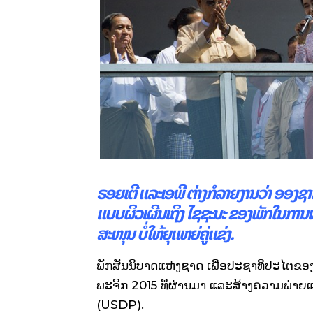
ຣອຍເຕີ ແລະເອພີ ຕ່າງກໍລາຍງານວ່າ ອອງຊ
ແບບຜິວເຜີນເຖິງ ໄຊຊະນະ ຂອງພັກໃນການເລ
ສະໜຸນ ບໍ່ໃຫ້ຍຸແຫຍ່ຄູ່ແຂ່ງ.
ພັກສັນນິບາດແຫ່ງຊາດ ເພື່ອປະຊາທິປະໄຕຂອງຊ
ພະຈິກ 2015 ທີ່ຜ່ານມາ ແລະສ້າງຄວາມພ່າຍ
(USDP).