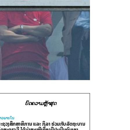
ບົດຄວາມຫຼ້າສຸດ
່າວພາຍ​ໃນ
ະຊວງສຶກສາທິການ ແລະ ກິລາ ຮ່ວມກັບລັດຖະບານ
ົດສະຕຣາລີ ໄດ້ນຳສະເໜີເຄື່ອງມືປະເມີນຕົນເອງ