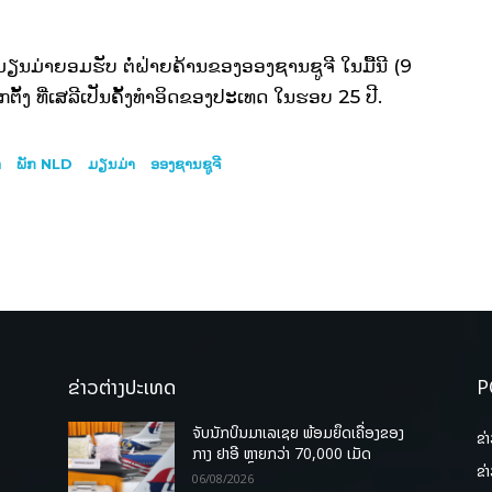
ນມ່າຍອມຮັບ ຕໍ່ຝ່າຍຄ້ານຂອງອອງຊານຊູຈີ ໃນມື້ນີ (9
້ງ ທີ່ເສລີເປັນຄັ້ງທຳອິດຂອງປະເທດ ໃນຮອບ 25 ປີ.
າ
ພັກ NLD
ມຽນມ່າ
ອອງຊານຊູຈີ
ຂ່າວຕ່າງປະເທດ
P
ຈັບນັກບິນມາເລເຊຍ ພ້ອມຍຶດເຄື່ອງຂອງ
ຂ່
ກາງ ຢາອີ ຫຼາຍກວ່າ 70,000 ເມັດ
ຂ່
06/08/2026