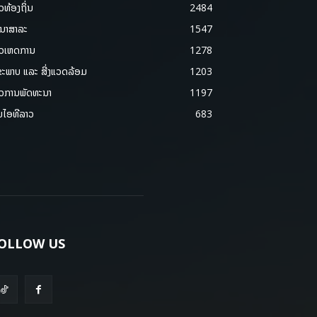
າວທ້ອງຖິ່ນ
2484
ນາສາລະ
1547
າວເຫດການ
1278
ຂະພາບ ແລະ ສີ່ງແວດລ້ອມ
1203
າວການພັດທະນາ
1197
ມໄອທີລາວ
683
OLLOW US