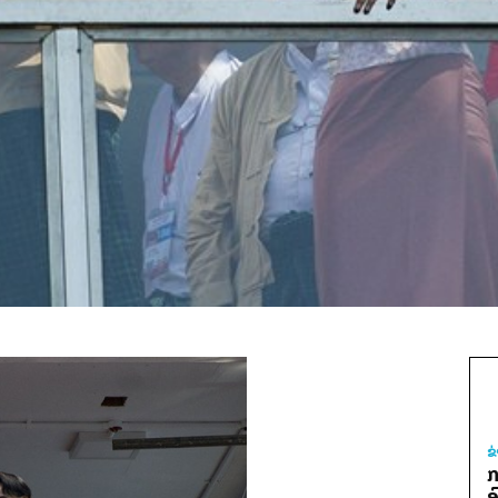
ຂ
ກ
ອ