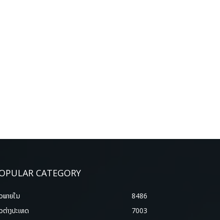
OPULAR CATEGORY
າວພາຍ​ໃນ
8486
າວຕ່າງປະເທດ
7003