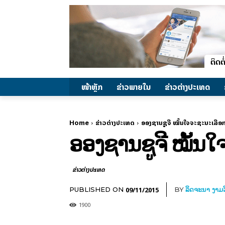
ໜ້າຫຼັກ
ຂ່າວພາຍ​ໃນ
ຂ່າວຕ່າງປະເທດ
Home
ຂ່າວຕ່າງປະເທດ
ອອງຊານຊູຈີ ໝັ້ນໃຈຈະຊະນະເລືອກຕ
ອອງຊານຊູຈີ ໝັ້ນໃ
ຂ່າວຕ່າງປະເທດ
09/11/2015
PUBLISHED ON
BY
ລິດຈະນາ ງາມວ
1900