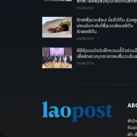
ສຶກສາ ເພື່ອສົ່ງເສີມຄຸນນະພາບການສຶກສາ
06/08/2026
ຮັກສາສິ່ງແວດລ້ອມ! ບໍ່ແຮ່ໃຕ້ດິນ ຊ່ວຍຫຼ
ຜ່ອນຜົນກະທົບຕໍ່ສິ່ງແວດລ້ອມໜ້າດິນ
ຮັກສາໜ້າດິນ.
06/08/2026
ພິທີລົງນາມບົດບັນທຶກຄວາມເຂົ້າໃຈຮ່ວມມ
ເພື່ອພັດທະນາບຸກຄະລາກອນສື່ມວນຊົນ
06/08/2026
AB
ສຳນັກ
ຄົນລາ
ພັກ-ລັ