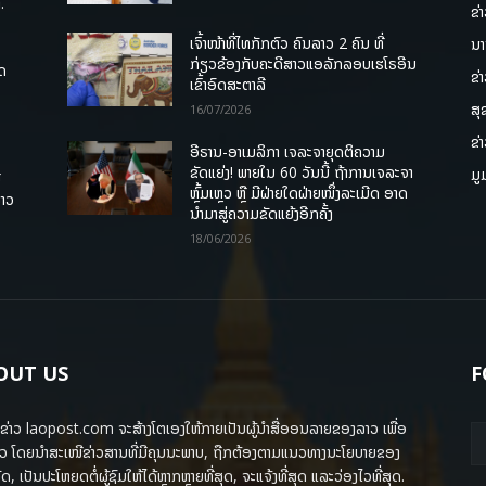
.
ຂ່
ເຈົ້າໜ້າທີ່ໄທກັກຕົວ ຄົນລາວ 2 ຄົນ ທີ່
ນາ
ກ່ຽວຂ້ອງກັບຄະດີສາວແອລັກລອບເຮໂຣອີນ
ຸດ
ຂ່
ເຂົ້າອົດສະຕາລີ
ສຸ
16/07/2026
ຂ່
ອີຣານ-ອາເມລິກາ ເຈລະຈາຍຸດຕິຄວາມ
ຂັດແຍ່ງ! ພາຍໃນ 60 ວັນນີ້ ຖ້າການເຈລະຈາ
ມູ
ື
ຫຼົ້ມເຫຼວ ຫຼື ມີຝ່າຍໃດຝ່າຍໜຶ່ງລະເມີດ ອາດ
ລາວ
ນໍາມາສູ່ຄວາມຂັດແຍ້ງອີກຄັ້ງ
18/06/2026
OUT US
F
ຂ່າວ laopost.com ຈະສ້າງໂຕເອງໃຫ້ກາຍເປັນຜູ້ນຳສື່ອອນລາຍຂອງລາວ ເພື່ອ
ວ ໂດຍນຳສະເໜີຂ່າວສານທີ່ມີຄຸນນະພາບ, ຖືກຕ້ອງຕາມແນວທາງນະໂຍບາຍຂອງ
ດ, ເປັນປະໂຫຍດຕໍ່ຜູ້ຊົມໃຫ້ໄດ້ຫຼາກຫຼາຍທີ່ສຸດ, ຈະແຈ້ງທີ່ສຸດ ແລະວ່ອງໄວທີ່ສຸດ.