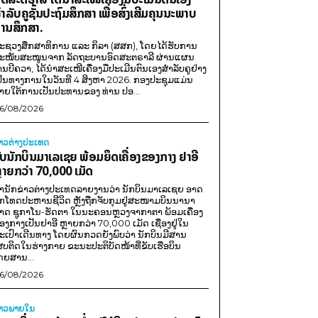
ຳລັບຄູຊັ້ນປະຖົມສຶກສາ ເພື່ອສົ່ງເສີມຄຸນນະພາບ
ານສຶກສາ.
ະຊວງສຶກສາທິການ ແລະ ກິລາ (ສສກ), ໂດຍໄດ້ຮັບການ
ະໜັບສະໜູນຈາກ ລັດຖະບານອົດສະຕຣາລີ ຜ່ານແຜນ
ານບີຄວາ, ໄດ້ນຳສະເໜີເຄື່ອງມືປະເມີນຕົນເອງສຳລັບຄູຢ່າງ
ປັນທາງການໃນວັນທີ 4 ສິງຫາ 2026. ກອງປະຊຸມແມ່ນ
າຍໃຕ້ການເປັນປະທານຂອງ ທ່ານ ປອ...
6/08/2026
່າວຕ່າງປະເທດ
ັບນັກບິນມາເລເຊຍ ພ້ອມຍຶດເຄື່ອງຂອງກາງ ຢາອີ
ຼາຍກວ່າ 70,000 ເມັດ
ຳນັກຂ່າວຕ່າງປະເທດລາຍງານວ່າ ນັກບິນມາເລເຊຍ ອາດ
ືກໂທດປະຫານຊີວິດ ຫຼັງຖືກຈັບກຸມຢູ່ສະໜາມບິນນານາ
າດ ຊູກາໂນ-ຮັດຕາ ໃນນະຄອນຫຼວງຈາກາຕາ ພ້ອມເຄື່ອງ
ອງກາງເປັນຢາອີ ຫຼາຍກວ່າ 70,000 ເມັດ ເຊື່ອງຢູ່ໃນ
ະເປົາເດີນທາງ ໂດຍຜົນກວດຍັງພົບວ່າ ນັກບິນມີສານ
ສບຕິດໃນຮ່າງກາຍ ຂະນະປະຕິບັດໜ້າທີ່ຂັບເຮືອບິນ
ດຍສານ...
6/08/2026
່າວພາຍ​ໃນ