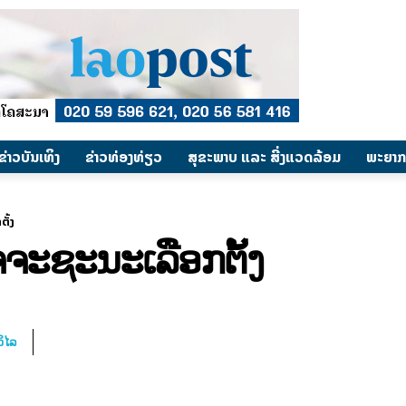
​ຂ່າວບັນເທິງ
​ຂ່າວທ່ອງທ່ຽວ
ສຸຂະພາບ ແລະ ສີ່ງແວດລ້ອມ
ພະຍາກ
ັ້ງ
ຈຈະຊະນະເລືອກຕັ້ງ
ິໄລ