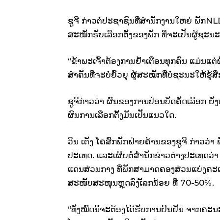
ຊູຈີ ກ່າວຕໍ່ປະຊາຊົນທີ່ສຳນັກງານໃຫຍ່ ພັກNL
ສະໝັກຮັບເລືອກຕັ້ງຂອງພັກ ທີ່ຈະເປັນຜູ້ຊະນະ
“ຂ້າພະເຈົ້າຕ້ອງການຢ້ຳເຕືອນທຸກຄົນ ແມ່ນແຕ່
ສຳຄັນທີ່ຈະບໍ່ຍົ້ວຍຸ ຜູ້ສະໝັກທີ່ບໍ່ຊະນະໃຫ້ຮູ້ສຶ
ຊູຈີກ່າວວ່າ ຜົນຂອງການປ່ອນບັດຄັດເລືອກ ຍັງບ
ຜົນການເລືອກຕັ້ງມັນເປັນແນວໃດ.
ວິນ ເຕັງ ໂຄສົກພັກຝ່າຍຄ້ານຂອງຊູຈີ ກ່າ
ປະເທດ. ແລະເຜີຍຕໍ່ສຳນັກຂ່າວຕ່າງປະເທດວ່
ແດນສ່ວນກາງ ທີ່ພັກສາມາດຄອງສ່ວນແບ່ງຄະແນນ
ສະໜັບສະໜຸນຫຼຸດລົງເັລກນ້ອຍ ທີ່ 70-50%.
“ທັງໝົດນີ້ຈະຕ້ອງໄດ້ຮັບການຢືນຢັນ ຈາກຄະນ