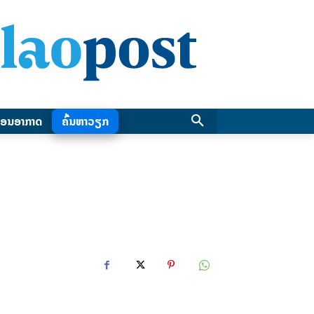
ອນອາກາດ
ຄົ້ນຫາວຽກ