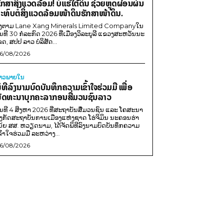
ັກສາສິ່ງແວດລ້ອມ! ບໍ່ແຮ່ໃຕ້ດິນ ຊ່ວຍຫຼຸດຜ່ອນຜົນ
ະທົບຕໍ່ສິ່ງແວດລ້ອມໜ້າດິນຮັກສາໜ້າດິນ.
ີງຕາມ Lane Xang Minerals Limited Companyໃນ
ັນທີ 30 ກໍລະກົດ 2026 ທີ່ເມືອງວິລະບູລີ ແຂວງສະຫວັນນະ
ຂດ, ສປປ ລາວ ບໍລິສັດ...
6/08/2026
່າວພາຍ​ໃນ
ິທີລົງນາມບົດບັນທຶກຄວາມເຂົ້າໃຈຮ່ວມມື ເພື່ອ
ັດທະນາບຸກຄະລາກອນສື່ມວນຊົນລາວ
ັນທີ 4 ສິງຫາ 2026 ທີ່ສະຖາບັນສື່ມວນຊົນ ແລະ ໂຄສະນາ
ັງກັດສະຖາບັນການເມືອງແຫ່ງຊາດ ໂຮ່ຈິມິນ ນະຄອນຮ່າ
ນ້ຍ ສສ. ຫວຽດນາມ, ໄດ້ຈັດພິທີລົງນາມບົດບັນທຶກຄວາມ
ຂົ້າໃຈຮ່ວມມື ລະຫວ່າງ...
6/08/2026