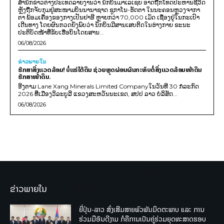
ສຳນັກຂ່າວຕ່າງປະເທດລາຍງານວ່າ ນັກບິນມາເລເຊຍ ອາດຖືກໂທດປະຫານຊີວິດ
ຫຼັງຖືກຈັບກຸມຢູ່ສະໜາມບິນນານາຊາດ ຊູກາໂນ-ຮັດຕາ ໃນນະຄອນຫຼວງຈາກາ
ຕາ ພ້ອມເຄື່ອງຂອງກາງເປັນຢາອີ ຫຼາຍກວ່າ 70,000 ເມັດ ເຊື່ອງຢູ່ໃນກະເປົາ
ເດີນທາງ ໂດຍຜົນກວດຍັງພົບວ່າ ນັກບິນມີສານເສບຕິດໃນຮ່າງກາຍ ຂະນະ
ປະຕິບັດໜ້າທີ່ຂັບເຮືອບິນໂດຍສານ...
06/08/2026
ຂ່າວພາຍ​ໃນ
ຮັກສາສິ່ງແວດລ້ອມ! ບໍ່ແຮ່ໃຕ້ດິນ ຊ່ວຍຫຼຸດຜ່ອນຜົນກະທົບຕໍ່ສິ່ງແວດລ້ອມໜ້າດິນ
ຮັກສາໜ້າດິນ.
ອີງຕາມ Lane Xang Minerals Limited Companyໃນວັນທີ 30 ກໍລະກົດ
2026 ທີ່ເມືອງວິລະບູລີ ແຂວງສະຫວັນນະເຂດ, ສປປ ລາວ ບໍລິສັດ...
06/08/2026
ຂ່າວພາຍໃນ
ຍີ່ປຸ່ນ-ລາວ ສົ່ງເສີມສາຍພົວພັນມິດຕະພາບ ແລະ ການ
ຮ່ວມມືອັນດີງາມ ກໍຄືການເປັນຄູ່ຮ່ວມຍຸດທະສາດຮອບ