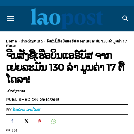
Home
ຂ່າວຕ່າງປະເທດ
ຈີນສັ່ງຊື້ເຮືອບິນແອຣ໌ບັສ ຈາກເຢຍລະມັນ 130 ລຳ ມູນຄ່າ 17
ຕື້ໂດລາ!
ຈີນສັ່ງຊື້ເຮືອບິນແອຣ໌ບັສ ຈາກ
ເຢຍລະມັນ 130 ລຳ ມູນຄ່າ 17 ຕື້
ໂດລາ!
ຂ່າວຕ່າງປະເທດ
29/10/2015
PUBLISHED ON
BY
ນັກຂ່າວ ລາວໂພສ
254