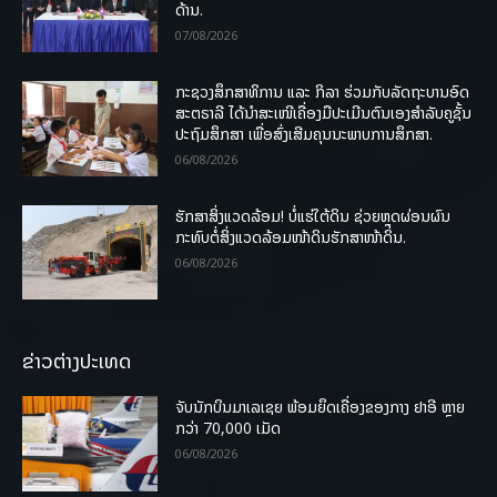
ດ້ານ.
07/08/2026
ກະຊວງສຶກສາທິການ ແລະ ກິລາ ຮ່ວມກັບລັດຖະບານອົດ
ສະຕຣາລີ ໄດ້ນຳສະເໜີເຄື່ອງມືປະເມີນຕົນເອງສຳລັບຄູຊັ້ນ
ປະຖົມສຶກສາ ເພື່ອສົ່ງເສີມຄຸນນະພາບການສຶກສາ.
06/08/2026
ຮັກສາສິ່ງແວດລ້ອມ! ບໍ່ແຮ່ໃຕ້ດິນ ຊ່ວຍຫຼຸດຜ່ອນຜົນ
ກະທົບຕໍ່ສິ່ງແວດລ້ອມໜ້າດິນຮັກສາໜ້າດິນ.
06/08/2026
ຂ່າວຕ່າງປະເທດ
ຈັບນັກບິນມາເລເຊຍ ພ້ອມຍຶດເຄື່ອງຂອງກາງ ຢາອີ ຫຼາຍ
ກວ່າ 70,000 ເມັດ
06/08/2026