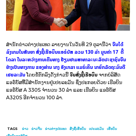
ຈີນໄດ້
ສຳນັກຂ່າວຕ່າງປະເທດ ລາຍງານໃນວັນທີ 29 ຕຸລານີ້ວ່າ
ລົງນາມໃນສັນຍາ ສັ່ງຊື້ເຮືອບິນແອຣ໌ບັສ ລວມ 130 ລຳ ມູນຄ່າ 17 ຕື້
ໂດລາ ໃນລະຫວ່າງການເດີນທາງ ຢ້ຽມຢາມສາທາລະນະລັດປະຊາຊົນຈີນ
ຢ່າງເປັນທາງການ ຂອງທ່ານ ນາງ ອັງເກລາ ແມຣ໌ເຄິນ ນາຍົກລັດຖະມົນຕີ
ເຢຍລະມັນ
ຈີນສັ່ງຊື້ເຮືອບິນ
ໂດຍຂໍ້ຕົກລົງດັ່ງກ່າວນີ້
ຈາກບໍລິສັດ
ແອຣ໌ບັສທີີ່ມີສຳນັກງານຢູ່ເຢຍລະມັນ ຊຶ່ງປະກອບດ້ວຍ ເຮືອບິນ
ແອຣ໌ບັສ A 330S ຈຳນວນ 30 ລຳ ແລະ ເຮືອບິນ ແອຣ໌ບັສ
A320S ອີກຈຳນວນ 100 ລຳ.
TAGS
ຂ່າວ
ຂ່າວຈີນ
ຂ່າວຕ່າງປະເທດ
ສັ່ງຊື້ເຮືອບິນ
ເຢຍລະມັນ
ເຮືອບິນ