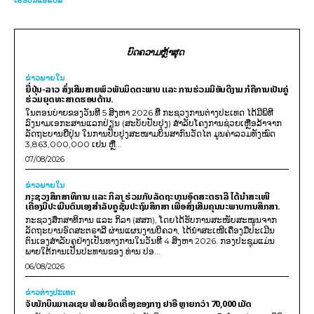
ເຮືອບິນແອຣ໌ບັສ
ບົດຄວາມຫຼ້າສຸດ
ຂ່າວພາຍ​ໃນ
ຍີ່ປຸ່ນ-ລາວ ສົ່ງເສີມສາຍພົວພັນມິດຕະພາບ ແລະ ການຮ່ວມມືອັນດີງາມ ກໍຄືການເປັນຄູ່
ຮ່ວມຍຸດທະສາດຮອບດ້ານ.
ໃນຕອນບ່າຍຂອງວັນທີ 5 ສິງຫາ 2026 ທີ່ ກະຊວງການຕ່າງປະເທດ ໄດ້ມີພິທີ
ລົງນາມເອກະສານແລກປ່ຽນ (ສະບັບປັບປຸງ) ສໍາລັບໂຄງການຊ່ວຍເຫຼືອລ້າຈາກ
ລັດຖະບານຍີ່ປຸ່ນ ໃນການປັບປຸງສະໜາມບິນສາກົນວັດໄຕ ມູນຄ່າລວມທັງໝົດ
3,863,000,000 ເຢນ ຫຼື...
07/08/2026
ຂ່າວພາຍ​ໃນ
ກະຊວງສຶກສາທິການ ແລະ ກິລາ ຮ່ວມກັບລັດຖະບານອົດສະຕຣາລີ ໄດ້ນຳສະເໜີ
ເຄື່ອງມືປະເມີນຕົນເອງສຳລັບຄູຊັ້ນປະຖົມສຶກສາ ເພື່ອສົ່ງເສີມຄຸນນະພາບການສຶກສາ.
ກະຊວງສຶກສາທິການ ແລະ ກິລາ (ສສກ), ໂດຍໄດ້ຮັບການສະໜັບສະໜູນຈາກ
ລັດຖະບານອົດສະຕຣາລີ ຜ່ານແຜນງານບີຄວາ, ໄດ້ນຳສະເໜີເຄື່ອງມືປະເມີນ
ຕົນເອງສຳລັບຄູຢ່າງເປັນທາງການໃນວັນທີ 4 ສິງຫາ 2026. ກອງປະຊຸມແມ່ນ
ພາຍໃຕ້ການເປັນປະທານຂອງ ທ່ານ ປອ...
06/08/2026
ຂ່າວຕ່າງປະເທດ
ຈັບນັກບິນມາເລເຊຍ ພ້ອມຍຶດເຄື່ອງຂອງກາງ ຢາອີ ຫຼາຍກວ່າ 70,000 ເມັດ