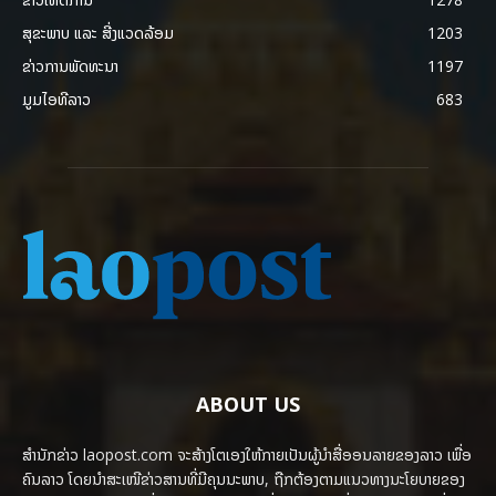
ສຸຂະພາບ ແລະ ສີ່ງແວດລ້ອມ
1203
ຂ່າວການພັດທະນາ
1197
ມູມໄອທີລາວ
683
ABOUT US
ສຳນັກຂ່າວ laopost.com ຈະສ້າງໂຕເອງໃຫ້ກາຍເປັນຜູ້ນຳສື່ອອນລາຍຂອງລາວ ເພື່ອ
ຄົນລາວ ໂດຍນຳສະເໜີຂ່າວສານທີ່ມີຄຸນນະພາບ, ຖືກຕ້ອງຕາມແນວທາງນະໂຍບາຍຂອງ