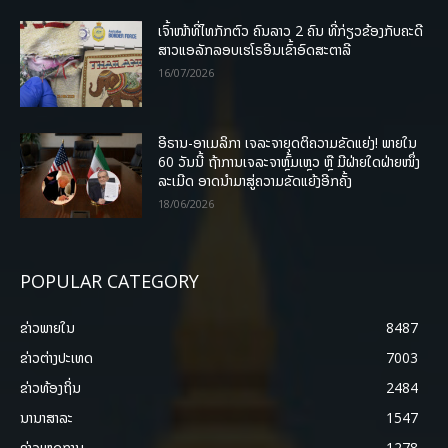
ເຈົ້າໜ້າທີ່ໄທກັກຕົວ ຄົນລາວ 2 ຄົນ ທີ່ກ່ຽວຂ້ອງກັບຄະດີ
ສາວແອລັກລອບເຮໂຣອີນເຂົ້າອົດສະຕາລີ
16/07/2026
ອີຣານ-ອາເມລິກາ ເຈລະຈາຍຸດຕິຄວາມຂັດແຍ່ງ! ພາຍໃນ
60 ວັນນີ້ ຖ້າການເຈລະຈາຫຼົ້ມເຫຼວ ຫຼື ມີຝ່າຍໃດຝ່າຍໜຶ່ງ
ລະເມີດ ອາດນໍາມາສູ່ຄວາມຂັດແຍ້ງອີກຄັ້ງ
18/06/2026
POPULAR CATEGORY
ຂ່າວພາຍ​ໃນ
8487
ຂ່າວຕ່າງປະເທດ
7003
ຂ່າວທ້ອງຖິ່ນ
2484
ນານາສາລະ
1547
ຂ່າວເຫດການ
1278