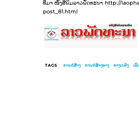
ທີ່ມາ ໜັງສືພິມລາວພັດທະນາ http://lao
post_81.html
TAGS
ການກໍ່ສ້າງ
ການກໍ່ສ້າງທາງ
ທາງເບຕົງ
ເລີ