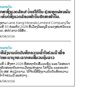
່າວພາຍ​ໃນ
ັກສາສິ່ງແວດລ້ອມ! ບໍ່ແຮ່ໃຕ້ດິນ ຊ່ວຍຫຼຸດຜ່ອນຜົນ
ະທົບຕໍ່ສິ່ງແວດລ້ອມໜ້າດິນຮັກສາໜ້າດິນ.
ີງຕາມ Lane Xang Minerals Limited Companyໃນ
ັນທີ 30 ກໍລະກົດ 2026 ທີ່ເມືອງວິລະບູລີ ແຂວງສະຫວັນນະ
ຂດ, ສປປ ລາວ ບໍລິສັດ...
6/08/2026
່າວພາຍ​ໃນ
ິທີລົງນາມບົດບັນທຶກຄວາມເຂົ້າໃຈຮ່ວມມື ເພື່ອ
ັດທະນາບຸກຄະລາກອນສື່ມວນຊົນລາວ
ັນທີ 4 ສິງຫາ 2026 ທີ່ສະຖາບັນສື່ມວນຊົນ ແລະ ໂຄສະນາ
ັງກັດສະຖາບັນການເມືອງແຫ່ງຊາດ ໂຮ່ຈິມິນ ນະຄອນຮ່າ
ນ້ຍ ສສ. ຫວຽດນາມ, ໄດ້ຈັດພິທີລົງນາມບົດບັນທຶກຄວາມ
ຂົ້າໃຈຮ່ວມມື ລະຫວ່າງ...
6/08/2026