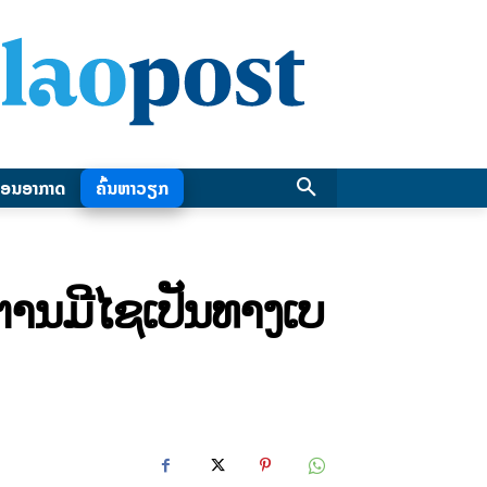
ອນອາກາດ
ຄົ້ນຫາວຽກ
ງຕານມີໄຊເປັນທາງເບ