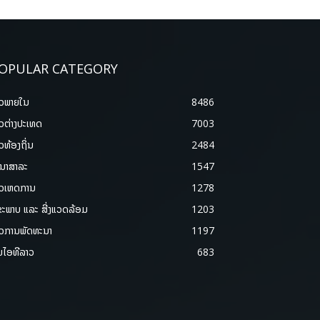
OPULAR CATEGORY
າວພາຍ​ໃນ
8486
າວຕ່າງປະເທດ
7003
າວທ້ອງຖິ່ນ
2484
ນາສາລະ
1547
າວເຫດການ
1278
ຂະພາບ ແລະ ສີ່ງແວດລ້ອມ
1203
າວການພັດທະນາ
1197
ມໄອທີລາວ
683