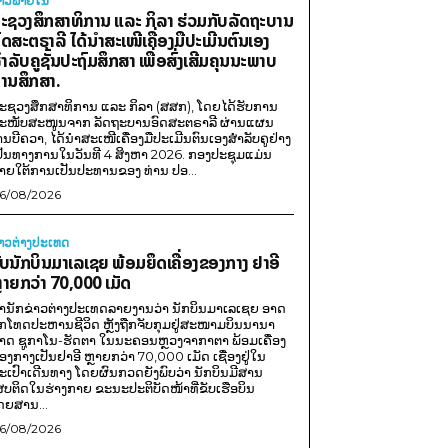
່າວພາຍ​ໃນ
ະຊວງສຶກສາທິການ ແລະ ກິລາ ຮ່ວມກັບລັດຖະບານ
ົດສະຕຣາລີ ໄດ້ນຳສະເໜີເຄື່ອງມືປະເມີນຕົນເອງ
ຳລັບຄູຊັ້ນປະຖົມສຶກສາ ເພື່ອສົ່ງເສີມຄຸນນະພາບ
ານສຶກສາ.
ະຊວງສຶກສາທິການ ແລະ ກິລາ (ສສກ), ໂດຍໄດ້ຮັບການ
ະໜັບສະໜູນຈາກ ລັດຖະບານອົດສະຕຣາລີ ຜ່ານແຜນ
ານບີຄວາ, ໄດ້ນຳສະເໜີເຄື່ອງມືປະເມີນຕົນເອງສຳລັບຄູຢ່າງ
ປັນທາງການໃນວັນທີ 4 ສິງຫາ 2026. ກອງປະຊຸມແມ່ນ
າຍໃຕ້ການເປັນປະທານຂອງ ທ່ານ ປອ...
6/08/2026
່າວຕ່າງປະເທດ
ັບນັກບິນມາເລເຊຍ ພ້ອມຍຶດເຄື່ອງຂອງກາງ ຢາອີ
ຼາຍກວ່າ 70,000 ເມັດ
ຳນັກຂ່າວຕ່າງປະເທດລາຍງານວ່າ ນັກບິນມາເລເຊຍ ອາດ
ືກໂທດປະຫານຊີວິດ ຫຼັງຖືກຈັບກຸມຢູ່ສະໜາມບິນນານາ
າດ ຊູກາໂນ-ຮັດຕາ ໃນນະຄອນຫຼວງຈາກາຕາ ພ້ອມເຄື່ອງ
ອງກາງເປັນຢາອີ ຫຼາຍກວ່າ 70,000 ເມັດ ເຊື່ອງຢູ່ໃນ
ະເປົາເດີນທາງ ໂດຍຜົນກວດຍັງພົບວ່າ ນັກບິນມີສານ
ສບຕິດໃນຮ່າງກາຍ ຂະນະປະຕິບັດໜ້າທີ່ຂັບເຮືອບິນ
ດຍສານ...
6/08/2026