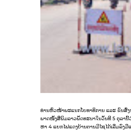
ທ່ານຫົວໜ້າພະແນກໂຍທາທິການ ແລະ ຂົນສົ່ງ
ພາດໜັງສືພິມລາວພັດທະນາໃນວັນທີ 5 ຕຸລານີ້ວ
ຫາ 4 ແຍກໄຟແດງບ້ານຕານມີໄຊໄດ້ເລີ່ມລົງມື