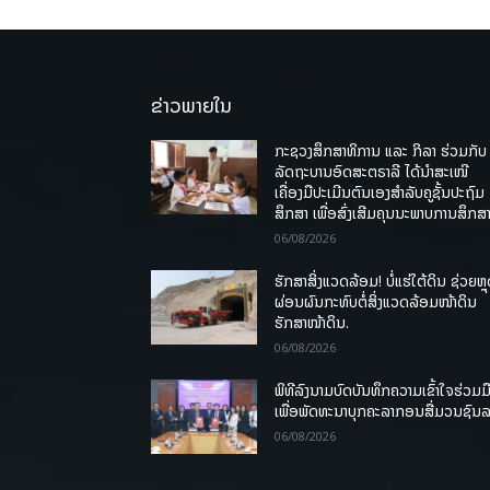
ຂ່າວພາຍໃນ
ກະຊວງສຶກສາທິການ ແລະ ກິລາ ຮ່ວມກັບ
ລັດຖະບານອົດສະຕຣາລີ ໄດ້ນຳສະເໜີ
ເຄື່ອງມືປະເມີນຕົນເອງສຳລັບຄູຊັ້ນປະຖົມ
ສຶກສາ ເພື່ອສົ່ງເສີມຄຸນນະພາບການສຶກສາ
06/08/2026
ຮັກສາສິ່ງແວດລ້ອມ! ບໍ່ແຮ່ໃຕ້ດິນ ຊ່ວຍຫຼ
ຜ່ອນຜົນກະທົບຕໍ່ສິ່ງແວດລ້ອມໜ້າດິນ
ຮັກສາໜ້າດິນ.
06/08/2026
ພິທີລົງນາມບົດບັນທຶກຄວາມເຂົ້າໃຈຮ່ວມມ
ເພື່ອພັດທະນາບຸກຄະລາກອນສື່ມວນຊົນ
06/08/2026