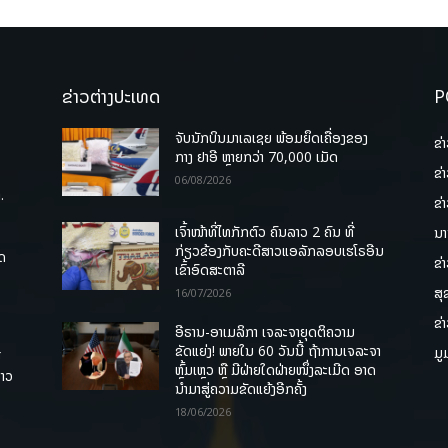
ຂ່າວຕ່າງປະເທດ
P
ຈັບນັກບິນມາເລເຊຍ ພ້ອມຍຶດເຄື່ອງຂອງ
ຂ່
ກາງ ຢາອີ ຫຼາຍກວ່າ 70,000 ເມັດ
ຂ່
06/08/2026
.
ຂ່
ເຈົ້າໜ້າທີ່ໄທກັກຕົວ ຄົນລາວ 2 ຄົນ ທີ່
ນາ
ກ່ຽວຂ້ອງກັບຄະດີສາວແອລັກລອບເຮໂຣອີນ
ຸດ
ຂ່
ເຂົ້າອົດສະຕາລີ
ສຸ
16/07/2026
ຂ່
ອີຣານ-ອາເມລິກາ ເຈລະຈາຍຸດຕິຄວາມ
ຂັດແຍ່ງ! ພາຍໃນ 60 ວັນນີ້ ຖ້າການເຈລະຈາ
ມູ
ື
ຫຼົ້ມເຫຼວ ຫຼື ມີຝ່າຍໃດຝ່າຍໜຶ່ງລະເມີດ ອາດ
ລາວ
ນໍາມາສູ່ຄວາມຂັດແຍ້ງອີກຄັ້ງ
18/06/2026