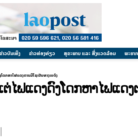
​ຂ່າວບັນເທິງ
​ຂ່າວທ່ອງທ່ຽວ
ສຸຂະພາບ ແລະ ສີ່ງແວດລ້ອມ
ພະຍາກ
ງດົງໂດກຫາໄຟແດງຕານມີໄຊເປັນທາງເບຕົງ
ງທາງແຕ່ໄຟແດງດົງໂດກຫາໄຟແດ