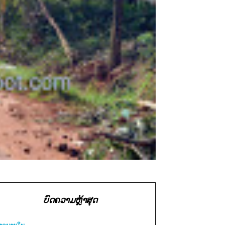
ບົດຄວາມຫຼ້າສຸດ