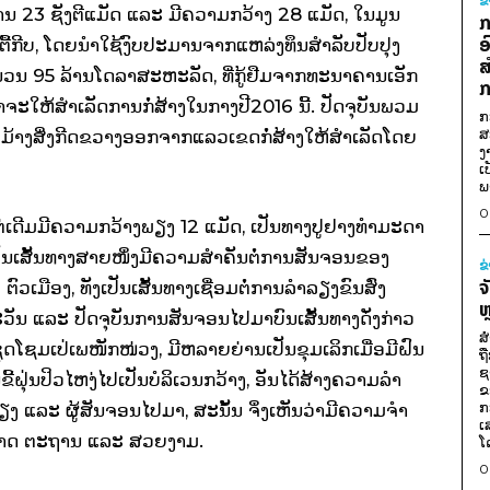
ຂ
ນ 23 ຊັງຕີແມັດ ແລະ ມີຄວາມກວ້າງ 28 ແມັດ, ໃນມູນ
ກ
ອ
້ກີບ, ໂດຍນໍາໃຊ້ງົບປະມານຈາກແຫລ່ງທຶນສໍາລັບປັບປຸງ
ສ
ນ 95 ລ້ານໂດລາສະຫະລັດ, ທີ່ກູ້ຢືມຈາກທະນາຄານເອັກ
ກ
ຫ້ສໍາເລັດການກໍ່ສ້າງໃນກາງປີ2016 ນີ້. ປັດຈຸບັນພວມ
ກ
ສ
ະມ້າງສິ່ງກີດຂວາງອອກຈາກແລວເຂດກໍ່ສ້າງໃຫ້ສໍາເລັດໂດຍ
ງ
ເ
ພ
0
າວແຕ່ເດີມມີຄວາມກວ້າງພຽງ 12 ແມັດ, ເປັນທາງປູຢາງທໍາມະດາ
ັນເສັ້ນທາງສາຍໜຶ່ງມີຄວາມສໍາຄັນຕໍ່ການສັນຈອນຂອງ
ຂ
ຈ
ມືອງ, ທັງເປັນເສັ້ນທາງເຊື່ອມຕໍ່ການລໍາລຽງຂົນສົ່ງ
ຫ
ນ ແລະ ປັດຈຸບັນການສັນຈອນໄປມາບົນເສັ້ນທາງດັ່ງກ່າວ
ສ
ດໂຊມເປ່ເພໜັກໜ່ວງ, ມີຫລາຍຍ່ານເປັນຂຸມເລິກເມື່ອມີຝົນ
ຖ
ຊ
ີ້ຝຸ່ນປິວໄຫງ່ໄປເປັນບໍລິເວນກວ້າງ, ອັນໄດ້ສ້າງຄວາມລໍາ
ຂ
ກ
ຽງ ແລະ ຜູ້ສັນຈອນໄປມາ, ສະນັ້ນ ຈຶ່ງເຫັນວ່າມີຄວາມຈໍາ
ເ
ຫ້ມີມາດ ຕະຖານ ແລະ ສວຍງາມ.
ໂ
0