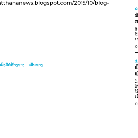
phatthananews.blogspot.com/2015/10/blog-
ຂ
ຮ
ກ
ອ
ວ
ເ
0
ຂ
່ມລົງມືກໍ່ສ້າງທາງ
ເສັ້ນທາງ
ພ
ພ
ວ
ສ
ໂ
ເ
0