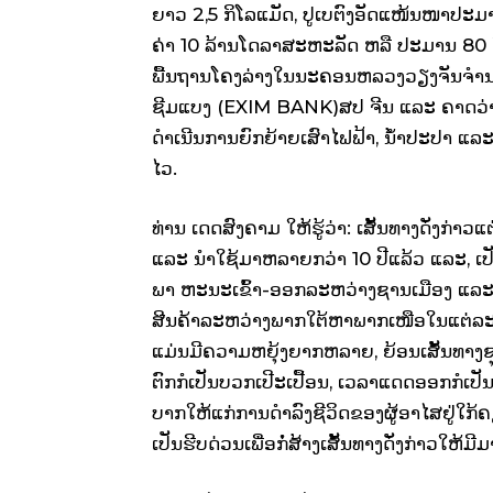
ຍາວ 2,5 ກິໂລແມັດ, ປູເບຕົງອັດແໜ້ນໜາປະມາ
ຄ່າ 10 ລ້ານໂດລາສະຫະລັດ ຫລື ປະມານ 80 ຕື
ພື້ນຖານໂຄງລ່າງໃນນະຄອນຫລວງວຽງຈັນຈໍານວ
ຊີມແບງ (EXIM BANK)ສປ ຈີນ ແລະ ຄາດວ່າຈະໃ
ດໍາເນີນການຍົກຍ້າຍເສົາໄຟຟ້າ, ນໍ້າປະປາ ແລ
ໄວ.
ທ່ານ ເດດສົງຄາມ ໃຫ້ຮູ້ວ່າ: ເສັ້ນທາງດັ່ງກ່
ແລະ ນໍາໃຊ້ມາຫລາຍກວ່າ 10 ປີແລ້ວ ແລະ, ເປ
ພາ ຫະນະເຂົ້າ-ອອກລະຫວ່າງຊານເມືອງ ແລະ ຕົວເ
ສີນຄ້າລະຫວ່າງພາກໃຕ້ຫາພາກເໜືອໃນແຕ່ລະວັ
ແມ່ນມີຄວາມຫຍຸ້ງຍາກຫລາຍ, ຍ້ອນເສັ້ນທາງຊຸ
ຕົກກໍເປັນບວກເປີະເປື້ອນ, ເວລາແດດອອກກໍເປັນຂ
ບາກໃຫ້ແກ່ການດໍາລົງຊີວິດຂອງຜູ້ອາໄສຢູ່ໃກ້ຄ
ເປັນຮີບດ່ວນເພື່ອກໍ່ສ້າງເສັ້ນທາງດັ່ງກ່າວໃ