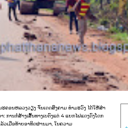
ນະຄອນຫລວງວຽງ ຈັນເດດສົງຄາມ ທໍາມະວົງ ໄດ້ໃຫ້ສໍາ
່າ: ການກໍ່ສ້າງເສັ້ນທາງເບຕົງແຕ່ 4 ແຍກໄຟແດງດົງໂດກ
ແລ້ວເມື່ອທ້າຍອາທິດຜ່ານມາ, ໃນຄວາມ