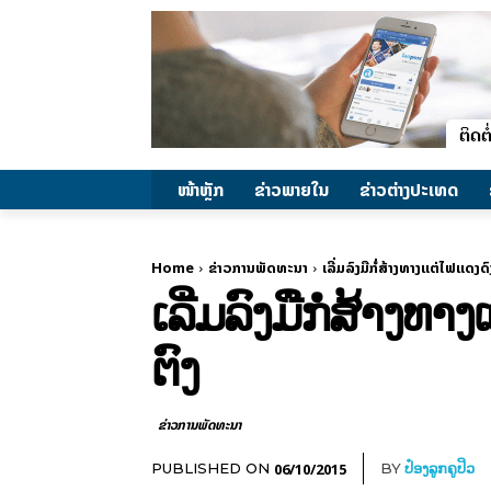
ໜ້າຫຼັກ
ຂ່າວພາຍ​ໃນ
ຂ່າວຕ່າງປະເທດ
Home
ຂ່າວການພັດທະນາ
ເລີ່ມລົງມືກໍ່ສ້າງທາງແຕ່ໄຟແດ
ເລີ່ມລົງມືກໍ່ສ້າ
ຕົງ
ຂ່າວການພັດທະນາ
06/10/2015
PUBLISHED ON
BY
ປ໋ອງລູກຄູປິວ