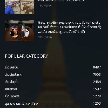
16/07/2026
ອີຣານ-ອາເມລິກາ ເຈລະຈາຍຸດຕິຄວາມຂັດແຍ່ງ! ພາຍໃນ
60 ວັນນີ້ ຖ້າການເຈລະຈາຫຼົ້ມເຫຼວ ຫຼື ມີຝ່າຍໃດຝ່າຍໜຶ່ງ
ລະເມີດ ອາດນໍາມາສູ່ຄວາມຂັດແຍ້ງອີກຄັ້ງ
18/06/2026
POPULAR CATEGORY
ຂ່າວພາຍ​ໃນ
8487
ຂ່າວຕ່າງປະເທດ
7003
ຂ່າວທ້ອງຖິ່ນ
2484
ນານາສາລະ
1547
ຂ່າວເຫດການ
1278
ສຸຂະພາບ ແລະ ສີ່ງແວດລ້ອມ
1203