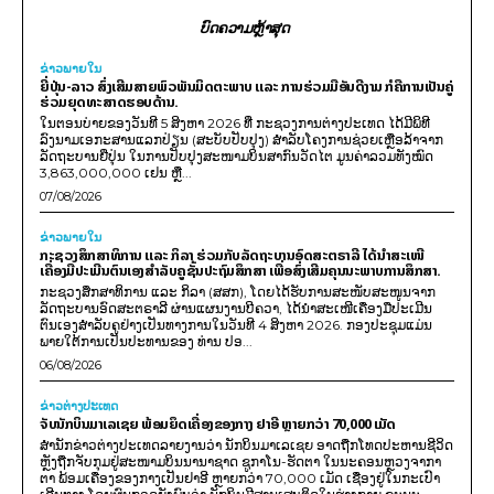
ບົດຄວາມຫຼ້າສຸດ
ຂ່າວພາຍ​ໃນ
ຍີ່ປຸ່ນ-ລາວ ສົ່ງເສີມສາຍພົວພັນມິດຕະພາບ ແລະ ການຮ່ວມມືອັນດີງາມ ກໍຄືການເປັນຄູ່
ຮ່ວມຍຸດທະສາດຮອບດ້ານ.
ໃນຕອນບ່າຍຂອງວັນທີ 5 ສິງຫາ 2026 ທີ່ ກະຊວງການຕ່າງປະເທດ ໄດ້ມີພິທີ
ລົງນາມເອກະສານແລກປ່ຽນ (ສະບັບປັບປຸງ) ສໍາລັບໂຄງການຊ່ວຍເຫຼືອລ້າຈາກ
ລັດຖະບານຍີ່ປຸ່ນ ໃນການປັບປຸງສະໜາມບິນສາກົນວັດໄຕ ມູນຄ່າລວມທັງໝົດ
3,863,000,000 ເຢນ ຫຼື...
07/08/2026
ຂ່າວພາຍ​ໃນ
ກະຊວງສຶກສາທິການ ແລະ ກິລາ ຮ່ວມກັບລັດຖະບານອົດສະຕຣາລີ ໄດ້ນຳສະເໜີ
ເຄື່ອງມືປະເມີນຕົນເອງສຳລັບຄູຊັ້ນປະຖົມສຶກສາ ເພື່ອສົ່ງເສີມຄຸນນະພາບການສຶກສາ.
ກະຊວງສຶກສາທິການ ແລະ ກິລາ (ສສກ), ໂດຍໄດ້ຮັບການສະໜັບສະໜູນຈາກ
ລັດຖະບານອົດສະຕຣາລີ ຜ່ານແຜນງານບີຄວາ, ໄດ້ນຳສະເໜີເຄື່ອງມືປະເມີນ
ຕົນເອງສຳລັບຄູຢ່າງເປັນທາງການໃນວັນທີ 4 ສິງຫາ 2026. ກອງປະຊຸມແມ່ນ
ພາຍໃຕ້ການເປັນປະທານຂອງ ທ່ານ ປອ...
06/08/2026
ຂ່າວຕ່າງປະເທດ
ຈັບນັກບິນມາເລເຊຍ ພ້ອມຍຶດເຄື່ອງຂອງກາງ ຢາອີ ຫຼາຍກວ່າ 70,000 ເມັດ
ສຳນັກຂ່າວຕ່າງປະເທດລາຍງານວ່າ ນັກບິນມາເລເຊຍ ອາດຖືກໂທດປະຫານຊີວິດ
ຫຼັງຖືກຈັບກຸມຢູ່ສະໜາມບິນນານາຊາດ ຊູກາໂນ-ຮັດຕາ ໃນນະຄອນຫຼວງຈາກາ
ຕາ ພ້ອມເຄື່ອງຂອງກາງເປັນຢາອີ ຫຼາຍກວ່າ 70,000 ເມັດ ເຊື່ອງຢູ່ໃນກະເປົາ