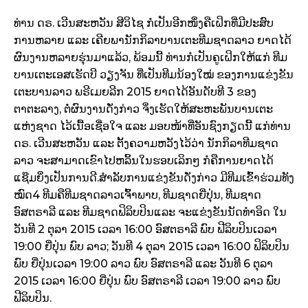
ທ່ານ ດຣ. ​ເວີນ​ສະຫວັນ ສີ​ວິ​ໄຊ ​ກໍ​​ເປັນ​ອີກ​ໜຶ່ງ​ຄື​ເຝິກ​ທີ່​ມີ​ປະສົບ​
ການ​ຫລາຍ ​ແລະ ​ເຄີຍ​ພາ​ນັກ​ກິລາ​ບານ​ເຕະ​ທີ​ມຊາດ​ລາວ ​ຍາດ​ໄດ້
ຜົນ​ງານ​ຫລາຍ​ຮຸ່ນ​ມາ​ແລ້ວ, ພ້ອມ​ນີ້ ທ່ານກໍ​ເປັນ​ຄູ​ເຝິກ​​ໃຫ້​ແກ່ ທີ​ມ
ບານ​​ເຕະເອສ​ເຮັດ​ບີ ວຽງ​ຈັນ ທີ່​ເປັນ​ທີ​ມນ້ອງ​ໃໝ່ ​ຂອງ​ການ​ແຂ່ງຂັນ​
ເຕະບານລາວ​ ພຣີ​ເມຍ​ລີກ 2015 ຍາດ​​ໄດ້​ອັນ​ດັບ​ທີ 3 ຂອງ​
ຕາຕະລາງ, ຕໍ່​ຜົນງານ​ດັ່ງກ່າວ ຈຶ່ງ​ເຮັດ​ໃຫ້ສະຫະພັນ​ບານ​ເຕະ​
ແຫ່ງ​ຊາດ ​ໄວ້​ເນື້ອ​ເຊື່ອ​ໃຈ ​ແລະ ມອບໜ້າ​ທີ່​ອັນ​ຊົງ​ກຽດ​ນີ້ ​ແກ່​ທ່ານ
ດຣ. ​ເວີນ​ສະຫວັນ ​ແລະ ຕັ້ງ​ຄວາມ​ຫວັງ​​ໄວ້ວ່າ ນັກ​ກິລາ​ທີ​ມຊາດ​
ລາວ ຈະ​ສາມາດ​​ເຂົາ​ໄປຫລິ້ນ​ໃນ​ຮອບ​ເລິກໆ ກໍ​ຄືກ​ານຍາດ​ໄດ້​
ແຊ໊ມຍິ່ງ​ເປັນ​ການ​ດີ.ສໍາລັບ​ການ​ແຂ່ງຂັນ​ດັ່ງກ່າວ ມີ​ທີ​ມ​ເຂົ້າ​ຮ່ວມ​ທັງ​
ໝົດ4 ທີ​ມຄືທີ​ມຊາດ​ລາວ​ເຈົ້າພາບ, ທີ​ມຊາດຍີ່​ປຸ່ນ, ທີ​ມຊາດ
ອົສຕຣາລີ ​ແລະ ທີ​ມຊາດຟິລິບ​ປິນ​ແລະ ຈະ​ແຂ່ງຂັນ​ນັດ​ທຳ​ອິດ ​ໃນ​
ວັນທີ 2 ຕຸລາ 2015 ເວລາ 16:00 ອົສຕຣາລີ ພົບ ຟີລິບປິນເວລາ
19:00 ຍີ່ປຸ່ນ ພົບ ລາວ; ວັນທີ 4 ຕຸລາ 2015 ເວລາ 16:00 ຟິລິບປິນ
ພົບ ຍີ່ປຸ່ນເວລາ 19:00 ລາວ ພົບ ອົສຕຣາລີ​ ແລະ ວັນທີ 6 ຕຸລາ
2015 ເວລາ 16:00 ຍີ່ປຸ່ນ ພົບ ອົສຕຣາລີ ເວລາ 19:00 ລາວ ພົບ
ຟີລິບປິນ.