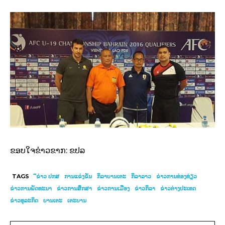
ຂອບໃຈຂ່າວຂາກ: ຂປລ
TAGS
ึຂ່າວ ປກສ
ການແຂ່ງຂັນ
ກິລາບານເຕະ
ກິລາລາວ
ຂ່າວການທ່ອງທ່ຽວ
ຂ່າວການພັດທະນາ
ຂ່າວການສຶກສາ
ຂ່າວການເມືອງ
ຂ່າວກິລາ
ຂ່າວຕ່າງປະເທດ
ຂ່າວທຸລະກິດ
ບານເຕະ
ເຕະບານ