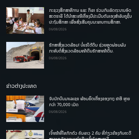
ກະຊວງສຶກສາທິການ ແລະ ກິລາ ຮ່ວມກັບລັດຖະບານອົດ
ສະຕຣາລີ ໄດ້ນຳສະເໜີເຄື່ອງມືປະເມີນຕົນເອງສຳລັບຄູຊັ້ນ
ປະຖົມສຶກສາ ເພື່ອສົ່ງເສີມຄຸນນະພາບການສຶກສາ.
06/08/2026
ຮັກສາສິ່ງແວດລ້ອມ! ບໍ່ແຮ່ໃຕ້ດິນ ຊ່ວຍຫຼຸດຜ່ອນຜົນ
ກະທົບຕໍ່ສິ່ງແວດລ້ອມໜ້າດິນຮັກສາໜ້າດິນ.
06/08/2026
ຂ່າວຕ່າງປະເທດ
ຈັບນັກບິນມາເລເຊຍ ພ້ອມຍຶດເຄື່ອງຂອງກາງ ຢາອີ ຫຼາຍ
ກວ່າ 70,000 ເມັດ
06/08/2026
ເຈົ້າໜ້າທີ່ໄທກັກຕົວ ຄົນລາວ 2 ຄົນ ທີ່ກ່ຽວຂ້ອງກັບຄະດີ
ສາວແອລັກລອບເຮໂຣອີນເຂົ້າອົດສະຕາລີ