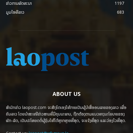
ຂ່າວການພັດທະນາ
1197
ມູມໄອທີລາວ
683
ABOUT US
ສຳນັກຂ່າວ laopost.com ຈະສ້າງໂຕເອງໃຫ້ກາຍເປັນຜູ້ນຳສື່ອອນລາຍຂອງລາວ ເພື່ອ
ຄົນລາວ ໂດຍນຳສະເໜີຂ່າວສານທີ່ມີຄຸນນະພາບ, ຖືກຕ້ອງຕາມແນວທາງນະໂຍບາຍຂອງ
ພັກ-ລັດ, ເປັນປະໂຫຍດຕໍ່ຜູ້ຊົມໃຫ້ໄດ້ຫຼາກຫຼາຍທີ່ສຸດ, ຈະແຈ້ງທີ່ສຸດ ແລະວ່ອງໄວທີ່ສຸດ.