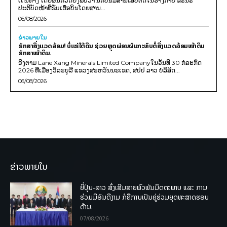
ເດີນທາງ ໂດຍຜົນກວດຍັງພົບວ່າ ນັກບິນມີສານເສບຕິດໃນຮ່າງກາຍ ຂະນະ
ປະຕິບັດໜ້າທີ່ຂັບເຮືອບິນໂດຍສານ...
06/08/2026
ຂ່າວພາຍ​ໃນ
ຮັກສາສິ່ງແວດລ້ອມ! ບໍ່ແຮ່ໃຕ້ດິນ ຊ່ວຍຫຼຸດຜ່ອນຜົນກະທົບຕໍ່ສິ່ງແວດລ້ອມໜ້າດິນ
ຮັກສາໜ້າດິນ.
ອີງຕາມ Lane Xang Minerals Limited Companyໃນວັນທີ 30 ກໍລະກົດ
2026 ທີ່ເມືອງວິລະບູລີ ແຂວງສະຫວັນນະເຂດ, ສປປ ລາວ ບໍລິສັດ...
06/08/2026
ຂ່າວພາຍໃນ
ຍີ່ປຸ່ນ-ລາວ ສົ່ງເສີມສາຍພົວພັນມິດຕະພາບ ແລະ ການ
ຮ່ວມມືອັນດີງາມ ກໍຄືການເປັນຄູ່ຮ່ວມຍຸດທະສາດຮອບ
ດ້ານ.
07/08/2026