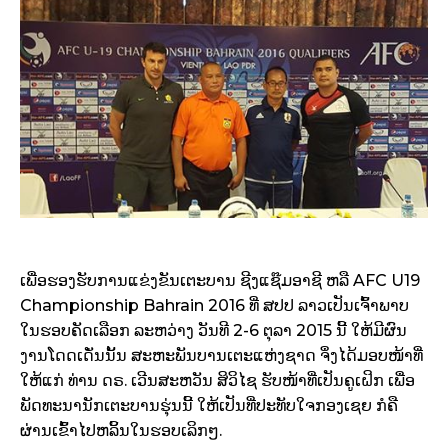
ເພື່ອ​ຮອງ​ຮັບ​ການ​​ແຂ່ງຂັນ​ເຕະບານ ຊີງ​ແຊ໊ມອາຊີ ຫລື AFC U19
Championship Bahrain 2016 ທີ່ ສປປ ລາວ​ເປັນ​ເຈົ້າພາບ ​
ໃນ​ຮອບ​ຄັດ​ເລືອກ ​ລະຫວ່າງ ວັນ​ທີ 2-6 ຕຸລາ 2015 ນີ້ ​ໃຫ້​ມີ​ຜົນ
ງານ​ໂດດ​ເດັ່ນ​ນັ້ນ ສະຫະພັນ​ບາ​ນ​ເຕະ​ແຫ່ງ​ຊາດ ​ຈຶ່ງ​ໄດ້​ມອບ​ໜ້າ​ທີ່​
ໃຫ້​ແກ່ ທ່ານ ດຣ. ​ເວີນສະຫວັນ ສິວິ​ໄຊ ຮັບ​ໜ້າ​ທີ່​ເປັນ​ຄູ​ເຝິກ ​ເພື່ອ​
ພັດ​ທະນາ​ນັກ​ເຕະບາ​ນຮຸ່ນ​ນີ້ ​ໃຫ້​ເປັນ​ທີ່​ປະ​ທັບ​ໃຈ​ກອງ​ເຊຍ ກໍ​ຄື
ຜ່ານ​ເຂົ້າ​ໄປ​ຫລິ້ນ​ໃນ​ຮອບ​​ເລິກໆ.