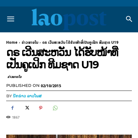
Home
ຂ່າວພາຍ​ໃນ
ດຣ ເວີນສະຫວັນ ໄດ້ຮັບໜ້າທີ່ເປັນຄູເຝິກ ທີມຊາດ U19
ດຣ ເວີນສະຫວັນ ໄດ້ຮັບໜ້າທີ່
ເປັນຄູເຝິກ ທີມຊາດ U19
ຂ່າວພາຍ​ໃນ
02/10/2015
PUBLISHED ON
BY
ນັກຂ່າວ ລາວໂພສ
1867