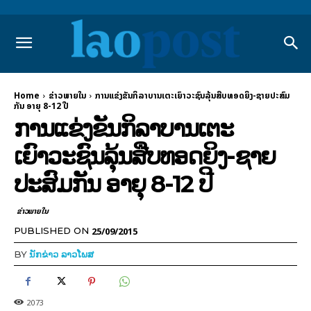
Home
ຂ່າວພາຍ​ໃນ
ການແຂ່ງຂັນກິລາບານເຕະເຍົາວະຊົນລຸ້ນສືບທອດຍິງ-ຊາຍປະສົມ
ກັນ ອາຍຸ 8-12 ປີ
ການແຂ່ງຂັນກິລາບານເຕະ
ເຍົາວະຊົນລຸ້ນສືບທອດຍິງ-ຊາຍ
ປະສົມກັນ ອາຍຸ 8-12 ປີ
ຂ່າວພາຍ​ໃນ
25/09/2015
PUBLISHED ON
BY
ນັກຂ່າວ ລາວໂພສ
2073