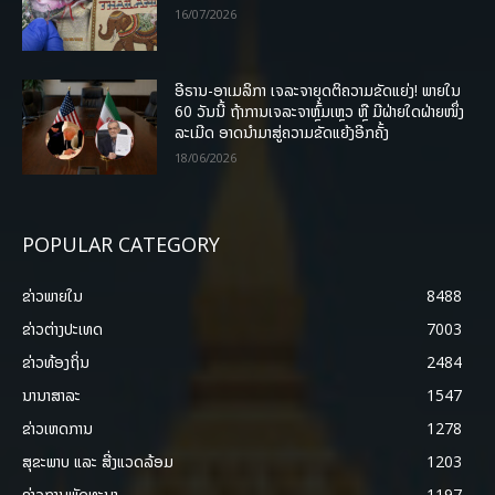
16/07/2026
ອີຣານ-ອາເມລິກາ ເຈລະຈາຍຸດຕິຄວາມຂັດແຍ່ງ! ພາຍໃນ
60 ວັນນີ້ ຖ້າການເຈລະຈາຫຼົ້ມເຫຼວ ຫຼື ມີຝ່າຍໃດຝ່າຍໜຶ່ງ
ລະເມີດ ອາດນໍາມາສູ່ຄວາມຂັດແຍ້ງອີກຄັ້ງ
18/06/2026
POPULAR CATEGORY
ຂ່າວພາຍ​ໃນ
8488
ຂ່າວຕ່າງປະເທດ
7003
ຂ່າວທ້ອງຖິ່ນ
2484
ນານາສາລະ
1547
ຂ່າວເຫດການ
1278
ສຸຂະພາບ ແລະ ສີ່ງແວດລ້ອມ
1203
ຂ່າວການພັດທະນາ
1197