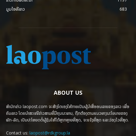
ມູມໄອທີລາວ
683
ABOUT US
ສຳນັກຂ່າວ laopost.com ຈະສ້າງໂຕເອງໃຫ້ກາຍເປັນຜູ້ນຳສື່ອອນລາຍຂອງລາວ ເພື່ອ
ຄົນລາວ ໂດຍນຳສະເໜີຂ່າວສານທີ່ມີຄຸນນະພາບ, ຖືກຕ້ອງຕາມແນວທາງນະໂຍບາຍຂອງ
ພັກ-ລັດ, ເປັນປະໂຫຍດຕໍ່ຜູ້ຊົມໃຫ້ໄດ້ຫຼາກຫຼາຍທີ່ສຸດ, ຈະແຈ້ງທີ່ສຸດ ແລະວ່ອງໄວທີ່ສຸດ.
Contact us:
laopost@rdkgroup.la