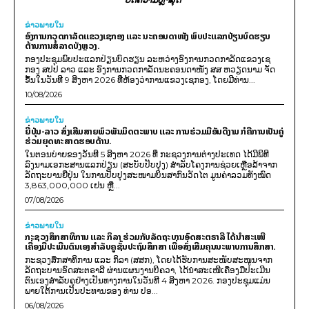
ຂ່າວພາຍ​ໃນ
ອົງການກວດກາລັດແຂວງເຊກອງ ແລະ ນະຄອນດາໜັງ ພົບປະແລກປ່ຽນບົດຮຽນ
ຕ້ານການສໍ້ລາດບັງຫຼວງ.
ກອງປະຊຸມພົບປະແລກປ່ຽນບົດຮຽນ ລະຫວ່າງອົງການກວດກາລັດແຂວງເຊ
ກອງ ສປປ ລາວ ແລະ ອົງການກວດກາລັດນະຄອນດາໜັງ ສສ ຫວຽດນາມ ຈັດ
ຂຶ້ນໃນວັນທີ 9 ສິງຫາ 2026 ທີ່ຫ້ອງວ່າການແຂວງເຊກອງ, ໂດຍມີທ່ານ...
10/08/2026
ຂ່າວພາຍ​ໃນ
ຍີ່ປຸ່ນ-ລາວ ສົ່ງເສີມສາຍພົວພັນມິດຕະພາບ ແລະ ການຮ່ວມມືອັນດີງາມ ກໍຄືການເປັນຄູ່
ຮ່ວມຍຸດທະສາດຮອບດ້ານ.
ໃນຕອນບ່າຍຂອງວັນທີ 5 ສິງຫາ 2026 ທີ່ ກະຊວງການຕ່າງປະເທດ ໄດ້ມີພິທີ
ລົງນາມເອກະສານແລກປ່ຽນ (ສະບັບປັບປຸງ) ສໍາລັບໂຄງການຊ່ວຍເຫຼືອລ້າຈາກ
ລັດຖະບານຍີ່ປຸ່ນ ໃນການປັບປຸງສະໜາມບິນສາກົນວັດໄຕ ມູນຄ່າລວມທັງໝົດ
3,863,000,000 ເຢນ ຫຼື...
07/08/2026
ຂ່າວພາຍ​ໃນ
ກະຊວງສຶກສາທິການ ແລະ ກິລາ ຮ່ວມກັບລັດຖະບານອົດສະຕຣາລີ ໄດ້ນຳສະເໜີ
ເຄື່ອງມືປະເມີນຕົນເອງສຳລັບຄູຊັ້ນປະຖົມສຶກສາ ເພື່ອສົ່ງເສີມຄຸນນະພາບການສຶກສາ.
ກະຊວງສຶກສາທິການ ແລະ ກິລາ (ສສກ), ໂດຍໄດ້ຮັບການສະໜັບສະໜູນຈາກ
ລັດຖະບານອົດສະຕຣາລີ ຜ່ານແຜນງານບີຄວາ, ໄດ້ນຳສະເໜີເຄື່ອງມືປະເມີນ
ຕົນເອງສຳລັບຄູຢ່າງເປັນທາງການໃນວັນທີ 4 ສິງຫາ 2026. ກອງປະຊຸມແມ່ນ
ພາຍໃຕ້ການເປັນປະທານຂອງ ທ່ານ ປອ...
06/08/2026