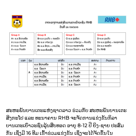
ສະຫະພັນບານເຕະແຫ່ງຊາດລາວ ຮ່ວມກັບ ສະຫະພັນບານເຕະ
ສິງກະໂປ ແລະ ທະນາຄານ RHB ຈະຈັດການແຂ່ງຂັນກິລາ
ບານເຕະເຍົາວະຊົນລຸ້ນສຶບທອດ ອາຍຸ 8-12 ປີ ຍິງ-ຊາຍ ປະສົມ
ກັນ ເຊິ່ງມີ 16 ທີມ ເຂົ້າຮ່ວມແຂ່ງຂັນ ເຊິ່ງຈະໄດ້ຈັດຂຶ້ນໃນ