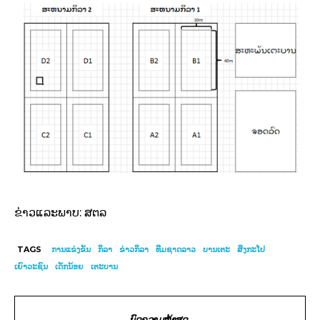
ຂ່າວແລະພາບ: ສຕລ
TAGS
ການແຂ່ງຂັນ
ກິລາ
ຂ່າວກິລາ
ທີມຊາດລາວ
ບານເຕະ
ສິງກະໂປ
ເຍົາວະຊົນ
ເດັກນ້ອຍ
ເຕະບານ
ບົດຄວາມຫຼ້າສຸດ