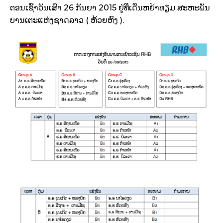
ຕອນເຊົ້າວັນເສົາ 26 ກັນຍາ 2015 ຢູ່ທີ່ເດີ່ນຫຍ້າທຽມ ສະຫະພັນ
ບານເຕະແຫ່ງຊາດລາວ ( ຫ້ວຍຫົງ ).