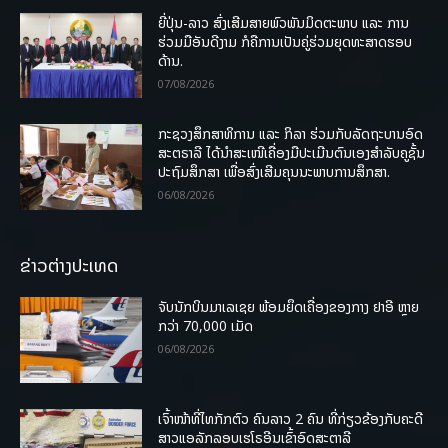
ຍີ່ປຸ່ນ-ລາວ ສົ່ງເສີມສາຍພົວພັນມິດຕະພາບ ແລະ ການ
ຮ່ວມມືອັນດີງາມ ກໍຄືການເປັນຄູ່ຮ່ວມຍຸດທະສາດຮອບ
ດ້ານ.
07/08/2026
ກະຊວງສຶກສາທິການ ແລະ ກິລາ ຮ່ວມກັບລັດຖະບານອົດ
ສະຕຣາລີ ໄດ້ນຳສະເໜີເຄື່ອງມືປະເມີນຕົນເອງສຳລັບຄູຊັ້ນ
ປະຖົມສຶກສາ ເພື່ອສົ່ງເສີມຄຸນນະພາບການສຶກສາ.
06/08/2026
ຂ່າວຕ່າງປະເທດ
ຈັບນັກບິນມາເລເຊຍ ພ້ອມຍຶດເຄື່ອງຂອງກາງ ຢາອີ ຫຼາຍ
ກວ່າ 70,000 ເມັດ
06/08/2026
ເຈົ້າໜ້າທີ່ໄທກັກຕົວ ຄົນລາວ 2 ຄົນ ທີ່ກ່ຽວຂ້ອງກັບຄະດີ
ສາວແອລັກລອບເຮໂຣອີນເຂົ້າອົດສະຕາລີ