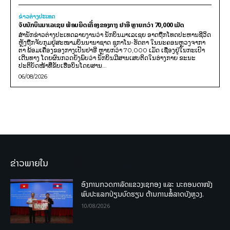
ຂ່າວຕ່າງປະເທດ
ຈັບນັກບິນມາເລເຊຍ ພ້ອມຍຶດເຄື່ອງຂອງກາງ ຢາອີ ຫຼາຍກວ່າ 70,000 ເມັດ
ສຳນັກຂ່າວຕ່າງປະເທດລາຍງານວ່າ ນັກບິນມາເລເຊຍ ອາດຖືກໂທດປະຫານຊີວິດ
ຫຼັງຖືກຈັບກຸມຢູ່ສະໜາມບິນນານາຊາດ ຊູກາໂນ-ຮັດຕາ ໃນນະຄອນຫຼວງຈາກາ
ຕາ ພ້ອມເຄື່ອງຂອງກາງເປັນຢາອີ ຫຼາຍກວ່າ 70,000 ເມັດ ເຊື່ອງຢູ່ໃນກະເປົາ
ເດີນທາງ ໂດຍຜົນກວດຍັງພົບວ່າ ນັກບິນມີສານເສບຕິດໃນຮ່າງກາຍ ຂະນະ
ປະຕິບັດໜ້າທີ່ຂັບເຮືອບິນໂດຍສານ...
06/08/2026
ຂ່າວພາຍໃນ
ອົງການກວດກາລັດແຂວງເຊກອງ ແລະ ນະຄອນດາໜັງ
ພົບປະແລກປ່ຽນບົດຮຽນ ຕ້ານການສໍ້ລາດບັງຫຼວງ.
10/08/2026