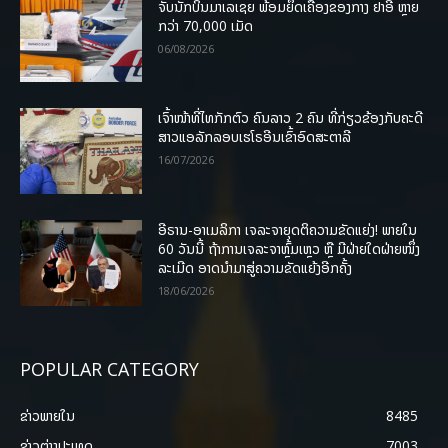
ຈັບນັກບິນມາເລເຊຍ ພ້ອມຍຶດເຄື່ອງຂອງກາງ ຢາອີ ຫຼາຍ
ກວ່າ 70,000 ເມັດ
06/08/2026
ເຈົ້າໜ້າທີ່ໄທກັກຕົວ ຄົນລາວ 2 ຄົນ ທີ່ກ່ຽວຂ້ອງກັບຄະດີ
ສາວແອລັກລອບເຮໂຣອີນເຂົ້າອົດສະຕາລີ
16/07/2026
ອີຣານ-ອາເມລິກາ ເຈລະຈາຍຸດຕິຄວາມຂັດແຍ່ງ! ພາຍໃນ
60 ວັນນີ້ ຖ້າການເຈລະຈາຫຼົ້ມເຫຼວ ຫຼື ມີຝ່າຍໃດຝ່າຍໜຶ່ງ
ລະເມີດ ອາດນໍາມາສູ່ຄວາມຂັດແຍ້ງອີກຄັ້ງ
18/06/2026
POPULAR CATEGORY
ຂ່າວພາຍ​ໃນ
8485
ຂ່າວຕ່າງປະເທດ
7003