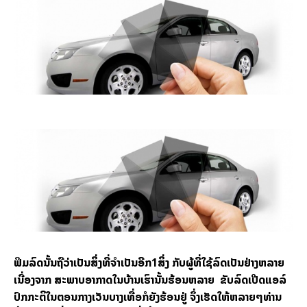
ຟິ​ມ​ລົດ​ນັ້ນ
ຖື​ວ່າ​ເປັນ​ສິ່ງ​ທີ່​ຈຳ​ເປັນ​ອີກ1ສິ່ງ ກັບ​ຜູ້​ທີ່​ໃຊ້​ລົດ​​ເປັນ​ຢ່າງ​ຫລາຍ​
ເນື່ອງ​ຈາກ ສະພາບ​ອາ​ກາດ​ໃນ​ບ້ານ​ເຮົາ​ນັ້ນ​ຮ້ອນ​ຫລາຍ
ຂັບ​ລົດ​ເປີດ​ແອລ໌
ປົກກະຕິ​ໃນ​ຕອນ​ກາງເວັນ​ບາງເທື່ອ​ກໍ​ຍັງ​ຮ້ອນ​ຢູ່ ຈຶ່ງ​ເຮັດໃຫ້​ຫລາຍໆ​ທ່ານ​