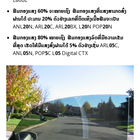
ຟີ​ມກ​ອງ​ແສງ
60%
ຈະ​ໝາຍ​ເຖິງ
ຟີ​ມກ​ອງ​ແສງ
ທີ່​ແສງ​ສາມາດ​ສົ່ງ​
ຜ່ານ​ໄດ້ ປະ​ມານ 20% ຕົວ​ຢ່າງເລກ​ທີ່​ຕິດ​ເທິງ​ເນື້ອ​ຟີ​ມຈະ​ເປັນ
ANL
20
N, ARL
20
C, ARL
20
BX, L
20
N POP
20
N
ຟີ​ມກ​ອງ​ແສງ
80%
ໝາຍ​ເຖິງ
ຟີ​ມກ​ອງ​ແສງ​ລົດ​ທີ່​ມີ​ຄວາມ​ເຂັມ​
ທີ່ສຸດ
ເຮັດໃຫ້​ມີ​ແສງ​ສົ່ງ​ຜ່ານ​ໄດ້ 5% ຕົວ​ຢ່າງ​ເຊັ່ນ
ARL
05
C,
ANL
05
N, POP
5
C L
05
Digital CTX