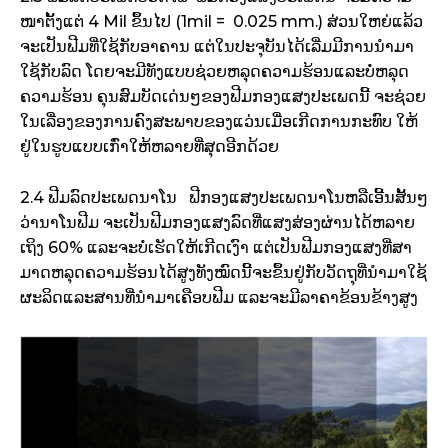
ໜາ​ຕັ້ງ​ແຕ່ 4 Mil ຂຶ້ນ​ໄປ (1mil = 0.025 mm.) ສ່ວນ​ໃຫຍ່​ແລ້ວ​
ຈະ​ເປັນຟີມ​ທີ່​ໃຊ້​ກັບ​ອາ​ຄານ ແຕ່​ໃນ​ປະຈຸບັນ​ໄດ້​ເລີ່ມ​ມີ​ການ​ນຳ​ມາ​
ໃຊ້​ກັບ​ລົດ​ ໂດຍ​ຈະ​ມີ​ທັງ​ແບບ​ຊ່ວຍ​ຫລຸດ​ຄວາມ​ຮ້ອນ​ແລະ​ບໍ່​ຫລຸດ​
ຄວາມ​ຮ້ອນ ຄຸ​ນສົມບັດ​ເດ່ນໆ​ຂອງຟີມກ​ອງ​ແສງປະ​ເພດ​ນີ້ ຈະ​ຊ່ວຍ​
ໃນ​ເລື່ອງ​ຂອງການ​ຄົງ​ສະພາບຂອງ​ແວ່ນເມື່ອ​ເກີດ​ການ​ກະ​ທົບ ໃຫ້​
ຢູ່ໃນ​ຮູບ​ແບບ​ເກົ່າ​ໃຫ້​ຫລາຍ​ທີ່ສຸດ​ອີກ​ດ້ວຍ
2.4 ຟີ​ມ​ລົດ​​ປະ​ເພດ​ນາ​ໂນ
ຟີກ​ອງ​ແສງ​ປະ​ເພດ​ນາ​ໂນຫລື​ເອີ້ນ​ສັ້ນໆ​
ວ່ານາ​ໂນ​ຟີມ ຈະເປັນ​ຟີມກ​ອງ​ແສງ​ລົດ​ທີ່​ແສງ​ສ່ອງ​ຜ່ານ​ໄດ້​ຫລາຍ​
ເຖິງ 60% ແລະ​ຈະ​ບໍ່​ເຮັດໃຫ້​ເກີດ​ເງົາ ແຕ່​ເປັນຟີ​ມກ​ອງ​ແສງທີ່​ສາ
ມາດຫ​ລຸດ​ຄວາມ​ຮ້ອນ​ໄດ້​ສູງ​ທັງ​ໝົດ​ນີ້​ຈະ​ຂຶ້ນ​ຢູ່​ກັບ​ວັດ​ຖຸ​ທີ່​ນຳ​ມາ​ໃຊ້​
ຜະລິດ​ແລະສານ​ທີ່​ນຳ​ມາ​ເຄືອບ​ຟີ​ມ ແລະ​ຈະ​ມີ​ລາ​ຄາ​ຂ້ອນ​ຂ້າງ​ສູງ