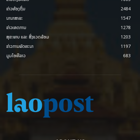
ຂ່າວທ້ອງຖິ່ນ
2484
ນານາສາລະ
1547
ຂ່າວເຫດການ
1278
ສຸຂະພາບ ແລະ ສີ່ງແວດລ້ອມ
1203
ຂ່າວການພັດທະນາ
1197
ມູມໄອທີລາວ
683