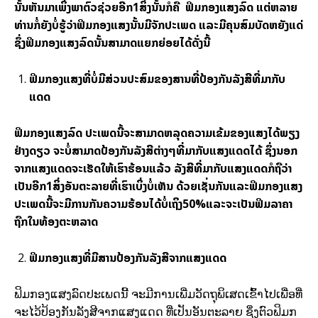
ນັ້ນ​ຫັນ​ມາ​ເພິ່ງ​ພາຕົວ​ຊ່ວຍ​ອີກ1ສິ່ງ​ນັ້ນ​ກໍ​ຄື
ຟິມກ​ອງ​ແສງ​ລົດ​
ແຕ່​ຫລາຍ​
ທ່ານ​ກໍ່​ຍັງ​ບໍ່​ຮູ້ວ່າຟິ​ມກ​ອງ​ແສງນັ້ນ​ມີ​ຈັກ​ປະ​ເພດ ແລະ​ມີ​ຄຸນສົມບັດ​ຫຍັງ​ແດ່
ຊຶ່ງຟິມກ​ອງ​ແສງ​ລົດ​ນັ້ນ​ສາມາດ​ແຍກ​ຍ່ອຍ​ໄດ້​ດັ່ງ​ນີ້
ຟິມກ​ອງ​ແສງ​ທີ່​ບໍ່​ມີ​ສ່ວນ​ປະສົມ​ຂອງ​ສານ​ທີ່​ປ້ອງ​ກັນ​ລັງສີ​ທີ່​ມາ​ກັບ​
ແດດ
ຟິ​ມກ​ອງ​ແສງ​ລົດ​
ປະ​ເພດ​ນີ້​ຈະ​ສາມາດຫ​ລຸດ​ຄວາມ​ເຂ້ມ​ຂອງ​ແສງ​ໄດ້​ພຽງ​
ຢ່າງ​ດຽວ ຈະ​ບໍ່​ສາມາດ​ປ້ອງ​ກັນ​ລັງສີ​ຕ່າງໆ​ທີ່​ມາ​ກັບ​ແສງ​ແດດ​ໄດ້ ຊຶ່ງ​ນອກ​
ຈາກ​ແສງ​ແດດ​ຈະ​ເຮັດໃຫ້​ເຮົາ​ຮ້ອນ​ແລ້ວ ລັງສີ​ທີ່​ມາ​ກັບ​ແສງ​ແດດ​ກໍ​ຖື​ວ່າ​
ເປັນ​ອີກ1ສິ່ງ​ອັນຕະລາຍ​ທີ່​ເຮົາ​ເບິ່ງບໍ່ເຫັນ ດ້ວຍ​ເຊັ່ນ​ກັນ​ແລະຟິ​ມກ​ອງ​ແສງ
ປະ​ເພດ​ນີ້​ຈະ​ມີ​ການ​ກັນ​ຄວາມ​ຮ້ອນ​ໄດ້​ບໍ່​ເຖິງ50%ແລະ​ຈະ​ເປັນຟິ​ມລາ​ຄາ​
ຖືກໃນ​ທ້ອງຕະຫ​ລາດ
ຟິ​ມກ​ອງ​ແສງ​ທີ່​ມີ​ສານ​ປ້ອງ​ກັນ​ລັງສີ​ຈາກ​ແສງ​ແດດ
ຟິ​ມກ​ອງ​ແສງ​ລົດ​ປະ​ເພດ​ນີ້ ຈະ​ມີ​ການ​ເພີ່ມ​ວັດ​ຖຸ​ພິເສດ​ເຂົ້າໄປ​ເພື່ອ​ທີ່​
ຈະ​ໄວ້​ປ້ອງ​ກັນລັງສີ​ຈາກ​ແສງ​ແດດ ທີ່​ເປັນ​ອັນຕະລາຍ ຊຶ່ງ​ຕົວຟິ​ມກ​