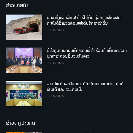
ຂ່າວພາຍໃນ
ຮັກສາສິ່ງແວດລ້ອມ! ບໍ່ແຮ່ໃຕ້ດິນ ຊ່ວຍຫຼຸດຜ່ອນຜົນ
ກະທົບຕໍ່ສິ່ງແວດລ້ອມໜ້າດິນຮັກສາໜ້າດິນ.
06/08/2026
ພິທີລົງນາມບົດບັນທຶກຄວາມເຂົ້າໃຈຮ່ວມມື ເພື່ອພັດທະນາ
ບຸກຄະລາກອນສື່ມວນຊົນລາວ
06/08/2026
ລາວ-ໄທ ຍົກລະດັບການແກ້ໄຂບັນຫາຢາເສບຕິດ, ກຸ່ມຄໍ
ເຊັນເຕີ ແລະ ສະແກັມເມີ.
05/08/2026
ຂ່າວຕ່າງປະເທດ