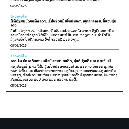
06/08/2026
ຂ່າວພາຍ​ໃນ
ພິທີລົງນາມບົດບັນທຶກຄວາມເຂົ້າໃຈຮ່ວມມື ເພື່ອພັດທະນາບຸກຄະລາກອນສື່ມວນຊົນ
ລາວ
ວັນທີ 4 ສິງຫາ 2026 ທີ່ສະຖາບັນສື່ມວນຊົນ ແລະ ໂຄສະນາ ສັງກັດສະຖາບັນ
ການເມືອງແຫ່ງຊາດ ໂຮ່ຈິມິນ ນະຄອນຮ່າໂນ້ຍ ສສ. ຫວຽດນາມ, ໄດ້ຈັດພິທີ
ລົງນາມບົດບັນທຶກຄວາມເຂົ້າໃຈຮ່ວມມື ລະຫວ່າງ...
06/08/2026
ຂ່າວພາຍ​ໃນ
ລາວ-ໄທ ຍົກລະດັບການແກ້ໄຂບັນຫາຢາເສບຕິດ, ກຸ່ມຄໍເຊັນເຕີ ແລະ ສະແກັມເມີ.
ກອງປະຊຸມດັ່ງກ່າວ ໃຫ້ກຽດເປັນປະທານຮ່ວມໂດຍ ສະຫາຍ ພັນເອກ ສຸກສະ
ໝອນ ສີພັນດອນ ຫົວໜ້າການທະຫານກອງບັນຊາການທະຫານແຂວງສະຫວັນ
ນະເຂດ, ຫົວໜ້າຄະນະໜ່ວຍປະສານງານປະຈຳພື້ນທີ່ຊາຍແດນລາວ-ໄທ ແຂວງ
ສະຫວັນນະເຂດ ສປປ ລາວ ແລະ ສະຫາຍ ພົນຕີ...
05/08/2026