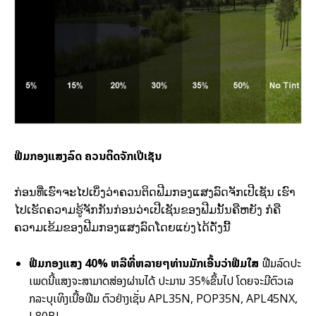
ຟີມກ​ອງ​ແສງ​ລົດ​ ຄວນ​ຕິດ​ຈັກ​ເປີ​ເຊັນ
ກ່ອນ​ທີ່​ເຮົາ​ຈະ​ໄປ​ເບິ່ງ​ວ່າ​ຄວນຕິດ​ຟີ​ມກ​ອງ​ແສງ​ລົດ​​ຈັກ​ເປີເຊັນ ເຮົາ​
ໄປ​ເຮັດ​ຄວາມ​ຮູ້​ຈັກ​ກັນ​ກ່ອນ​ວ່າເປີເຊັນ​ຂອງ​ຟີ​ມນັ້ນ​ຄື​ຫຍັງ ກໍ​ຄື
ຄວາມ​ເຂ້ມ​ຂອງ​ຟີ​ມກ​ອງ​ແສງ​ລົດ​ໂດຍ​ແບ່ງ​ໄດ້​ດັ່ງ​ນີ້
ຟີ​ມກ​ອງ​ແສງ
40%
ຫລື​ທີ່​ຫລາຍໆ​ທ່ານ​ມັກ​ເອີ້ນວ່າຟີມ​ໃສ
ຟີ​ມລົດ​ປະ​
ເພດ​ນີ້​ແສງ​ຈະ​ສາມາດ​ສ່ອງ​ຜ່ານ​ໄດ້ ປະ​ມານ 35%ຂຶ້ນ​ໄປ ໂດຍ​ຈະ​ມີ​ຕົວ​ເລ​
ກລະ​ບຸເທິງ​ເນື້ອ​ຟີ​ມ ຕົວ​ຢ່າງ​ເຊັ່ນ APL35N, POP35N, APL45NX,
L80BL