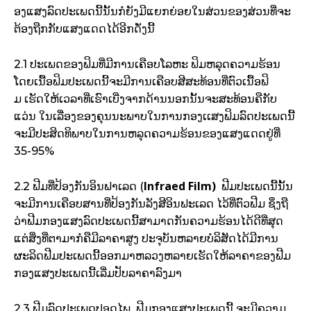
ອງ​ແສງ​ລົດ​ປະ​ເພດ​ນີ້​ນັ້ນ​ກໍ​ຍັງມີ​ແຍກ​ຍ່ອຍ​ໃນ​ສ່ວນ​ຂອງ​ສ່ວນ​ທີ່​ຈະ​
ຕ້ອງ​ຖືກ​ກັບ​ແສງ​ແດດ​ໄດ້​ອີກ​ດັ່ງ​ນີ້
2.1 ປະ​ເພດ​ຂອງຟິ​ມ​​ທີ່​ມີ​ການ​ເຄືອບ​ໂລ​ຫະ ຟິມ​ຫລຸດ​ຄວາມ​ຮ້ອນ
ໂດຍ​ເນື້ອ​ຟິ​ມປະ​ເພດ​ນີ້​ຈະ​ມີການ​ເຄືອບ​ສີ​ສະ​ທ້ອນ​ທີ່​ຕົວ​ເນື້ອ​ຟິ​
ມ ເຮັດໃຫ້​ເວລາ​ທີ່​ເຮົາ​ເບີ່ງ​ຈາກ​ດ້ານ​ນອກ​ນັ້ນ​ຈະ​ສະ​ທ້ອນ​ຄືກັບ
ແວ່ນ​ ໃນ​ເລື່ອງ​ຂອງ​ຄຸນນະພາບ​ໃນການກອງເເສງ​ຟິ​ມ​ລົດ​ປະ​ເພດ​ນີ້​
ຈະ​ມີ​ປະ​ສິດ​ທິ​ພາບ​ໃນ​ການ​ຫລຸດ​ຄວາມ​ຮ້ອນ​ຂອງ​ແສງ​ແດດ​ຢູ່​ທີ່
35-95%
Infraed Film)
2.2 ຟີ​ມ​ທີ່​ປ້ອງ​ກັນ​ອິນ​ຟາ​ເລດ (
ຟີມ​ປະ​ເພດ​ນີ້​ນັ້ນ​
ຈະ​ມີການ​ເຄືອບ​ສານ​ທີ່​ປ້ອງ​ກັນ​ລັງສີ​ອິນ​ຟະ​ເລດ ໄວ້​ທີ່​ຕົວ​ຟີ​ມ ຊຶ່ງ​ຖື​
ວ່າຟີ​ມກ​ອງ​ແສງ​ລົດ​ປະ​ເພດ​ນີ້​ສາມາດ​ກັນ​ຄວາມ​ຮ້ອນ​ໄດ້​ດີ​ທີ່ສຸດ
ແຕ່​ສິ່ງ​ທີ່​ຕາ​ມາ​ກໍ​ຄື​ມີ​ລາ​ຄາ​ສູງ ປະຈຸບັນ​ຫລາຍ​ບໍລິສັດ​ໄດ້​ມີການ​
ຜະລິດ​ຟີມປະ​ເພດ​ນີ້​ອອກ​ມາ​ຫລວງຫລາຍ​ເຮັດໃຫ້​ລາ​ຄາ​ຂອງຟີມ
ກ​ອງ​ແສງປະ​ເພດ​ນີ້​ເລີ່ມ​ປັບ​ລາ​ຄາ​ລົງ​ມາ
2.3 ຟີມ​ລົດ​ປະ​ເພດ​ປອດໄພ ຟີ​ມກ​ອງ​ແສງປະ​ເພດ​ນີ້ ຈະ​ມີ​ຄວາມ​