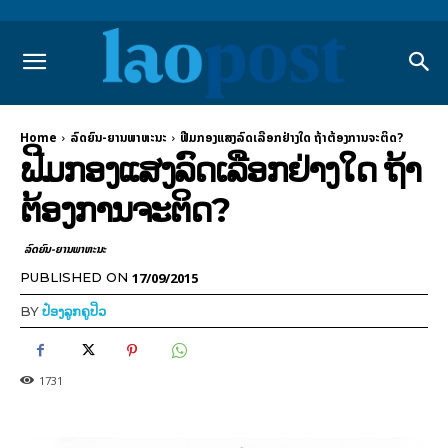
Home
ລົດຍົນ-ຍານພາຫະນະ
ຟີມກອງແສງລົດເລືອກຢ່າງໃດ ຖ້າຕ້ອງການຈະຕິດ?
ຟີມກອງແສງລົດເລືອກຢ່າງໃດ ຖ້າ
ຕ້ອງການຈະຕິດ?
ລົດຍົນ-ຍານພາຫະນະ
17/09/2015
PUBLISHED ON
BY
ປ໋ອງລູກຄູປິວ
1731