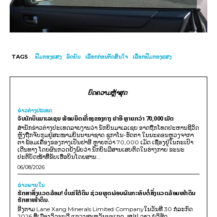
TAGS
ຟີມກອງແສງ
ລົດຍົນ
ເລືອກກ່ອນຕັດສິນໃຈ
ເລືອກຟີມກອງແສງ
ບົດຄວາມຫຼ້າສຸດ
ຂ່າວຕ່າງປະເທດ
ຈັບນັກບິນມາເລເຊຍ ພ້ອມຍຶດເຄື່ອງຂອງກາງ ຢາອີ ຫຼາຍກວ່າ 70,000 ເມັດ
ສຳນັກຂ່າວຕ່າງປະເທດລາຍງານວ່າ ນັກບິນມາເລເຊຍ ອາດຖືກໂທດປະຫານຊີວິດ
ຫຼັງຖືກຈັບກຸມຢູ່ສະໜາມບິນນານາຊາດ ຊູກາໂນ-ຮັດຕາ ໃນນະຄອນຫຼວງຈາກາ
ຕາ ພ້ອມເຄື່ອງຂອງກາງເປັນຢາອີ ຫຼາຍກວ່າ 70,000 ເມັດ ເຊື່ອງຢູ່ໃນກະເປົາ
ເດີນທາງ ໂດຍຜົນກວດຍັງພົບວ່າ ນັກບິນມີສານເສບຕິດໃນຮ່າງກາຍ ຂະນະ
ປະຕິບັດໜ້າທີ່ຂັບເຮືອບິນໂດຍສານ...
06/08/2026
ຂ່າວພາຍ​ໃນ
ຮັກສາສິ່ງແວດລ້ອມ! ບໍ່ແຮ່ໃຕ້ດິນ ຊ່ວຍຫຼຸດຜ່ອນຜົນກະທົບຕໍ່ສິ່ງແວດລ້ອມໜ້າດິນ
ຮັກສາໜ້າດິນ.
ອີງຕາມ Lane Xang Minerals Limited Companyໃນວັນທີ 30 ກໍລະກົດ
2026 ທີ່ເມືອງວິລະບູລີ ແຂວງສະຫວັນນະເຂດ, ສປປ ລາວ ບໍລິສັດ...