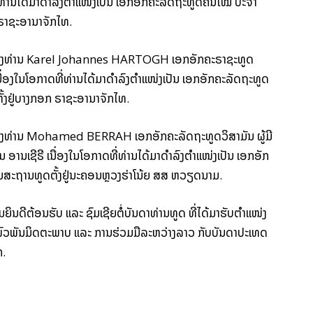
​ທ່ານ​ໄດ້​ມາດຳລົງ​ຕຳແໜ່ງ​ເປັນ ​ເອກ​ອັກ​ຄະລັດ​ຖະ​ທູດ​ຄົນ​ໃໝ່ ປະຈຳ ​
ຣາ​ຊະ​ອານາຈັກ​ໄທ.
ບຂອງ​ທ່ານ Karel Johannes HARTOGH ເອກ​ອັກ​ຄະ​ຣາ​ຊະທູດ​
ື່ອງ​ໃນ​ໂອກາດ​ທີ່​ທ່ານ​ໄດ້​ມາດຳລົງ​ຕຳແໜ່ງ​ເປັນ ​ເອກ​ອັກ​ຄະລັດ​ຖະ​ທູດ​
້ງ​ຢູ່​ບາງກອກ ຣາ​ຊະ​ອານາຈັກ​ໄທ.
ຂອງທ່ານ Mohamed BERRAH ເອກ​ອັກ​ຄະ​ລັດ​ຖະ​ທູດ​ວິສາມັນ ​ຜູ້​ມີ​
ເຊີ​ຣີ ເນື່ອງ​ໃນ​ໂອກາດ​ທີ່ທ່ານ​ໄດ້​ມາ​ດຳລົງ​ຕຳແໜ່ງ​ເປັນ ເອກ​ອັກ​
ງານ​ສະຖານທູດ​ຕັ້ງ​ຢູ່​ນະຄອນຫຼວງ​ຮ່າ​ໂນ້ຍ ​ສສ ຫວຽດນາມ.
​ດີ​ຕ້ອນຮັບ ແລະ ຊົມເຊີຍ​ຕໍ່ບັນດາ​ທ່ານ​ທູດ​ ທີ່​ໄດ້​ມາ​ຮັບ​ຕຳແໜ່ງ​
​ສາຍ​ພົວພັນ​ມິດຕະພາບ ແລະ ການ​ຮ່ວມມື​ລະຫວ່າງ​ລາວ ກັບບັນດາ​ປະເທດ​
ກ.