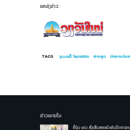
ແຫລ່ງຂ່າວ:
TAGS
ຈູມມະລີ ໄຊຍະສອນ
ທ່ານທູດ
ປະທານປະເ
ຂ່າວພາຍໃນ
ຍີ່ປຸ່ນ-ລາວ ສົ່ງເສີມສາຍພົວພັນມິດຕະພາ