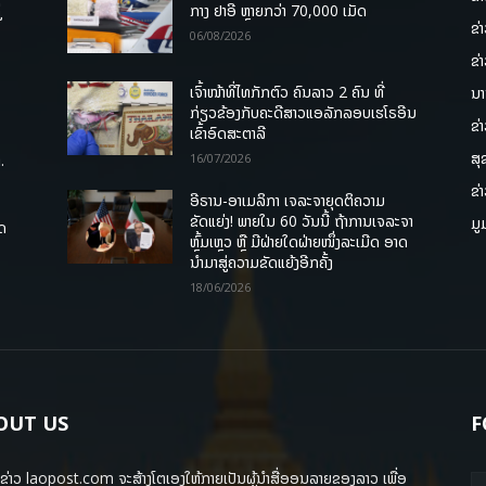
່
ກາງ ຢາອີ ຫຼາຍກວ່າ 70,000 ເມັດ
ຂ່
06/08/2026
ຂ່
ເຈົ້າໜ້າທີ່ໄທກັກຕົວ ຄົນລາວ 2 ຄົນ ທີ່
ນາ
ກ່ຽວຂ້ອງກັບຄະດີສາວແອລັກລອບເຮໂຣອີນ
ຂ່
ເຂົ້າອົດສະຕາລີ
ສຸ
.
16/07/2026
ຂ່
ອີຣານ-ອາເມລິກາ ເຈລະຈາຍຸດຕິຄວາມ
ຂັດແຍ່ງ! ພາຍໃນ 60 ວັນນີ້ ຖ້າການເຈລະຈາ
ມູ
ຸດ
ຫຼົ້ມເຫຼວ ຫຼື ມີຝ່າຍໃດຝ່າຍໜຶ່ງລະເມີດ ອາດ
ນໍາມາສູ່ຄວາມຂັດແຍ້ງອີກຄັ້ງ
18/06/2026
OUT US
F
ຂ່າວ laopost.com ຈະສ້າງໂຕເອງໃຫ້ກາຍເປັນຜູ້ນຳສື່ອອນລາຍຂອງລາວ ເພື່ອ