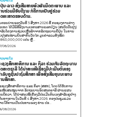
່າວພາຍ​ໃນ
ີ່ປຸ່ນ-ລາວ ສົ່ງເສີມສາຍພົວພັນມິດຕະພາບ ແລະ
ານຮ່ວມມືອັນດີງາມ ກໍຄືການເປັນຄູ່ຮ່ວມ
ຸດທະສາດຮອບດ້ານ.
ນຕອນບ່າຍຂອງວັນທີ 5 ສິງຫາ 2026 ທີ່ ກະຊວງການຕ່າງ
ະເທດ ໄດ້ມີພິທີລົງນາມເອກະສານແລກປ່ຽນ (ສະບັບປັບປຸງ)
ໍາລັບໂຄງການຊ່ວຍເຫຼືອລ້າຈາກລັດຖະບານຍີ່ປຸ່ນ ໃນການ
ັບປຸງສະໜາມບິນສາກົນວັດໄຕ ມູນຄ່າລວມທັງໝົດ
,863,000,000 ເຢນ ຫຼື...
7/08/2026
່າວພາຍ​ໃນ
ະຊວງສຶກສາທິການ ແລະ ກິລາ ຮ່ວມກັບລັດຖະບານ
ົດສະຕຣາລີ ໄດ້ນຳສະເໜີເຄື່ອງມືປະເມີນຕົນເອງ
ຳລັບຄູຊັ້ນປະຖົມສຶກສາ ເພື່ອສົ່ງເສີມຄຸນນະພາບ
ານສຶກສາ.
ະຊວງສຶກສາທິການ ແລະ ກິລາ (ສສກ), ໂດຍໄດ້ຮັບການ
ະໜັບສະໜູນຈາກ ລັດຖະບານອົດສະຕຣາລີ ຜ່ານແຜນ
ານບີຄວາ, ໄດ້ນຳສະເໜີເຄື່ອງມືປະເມີນຕົນເອງສຳລັບຄູຢ່າງ
ປັນທາງການໃນວັນທີ 4 ສິງຫາ 2026. ກອງປະຊຸມແມ່ນ
າຍໃຕ້ການເປັນປະທານຂອງ ທ່ານ ປອ...
6/08/2026