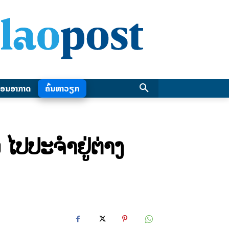
ອນອາກາດ
ຄົ້ນຫາວຽກ
ໄປປະຈຳຢູ່ຕ່າງ