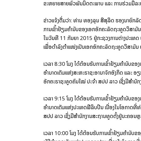
ຂະຫຍາຍ​ສາຍ​ພົວພັນ​ມິດຕະ​ພາບ ແລະ ການ​ຮ່ວມ​ມື​ລະຫວ່າງ​ປ
ຂ່າວ​ແຈ້ງ​ຕື່ມ​ວ່າ: ທ່ານ ທອງ​ລຸນ ສີ​ສຸ​ລິດ ຮອງ​ນາຍົກ
ການ​ເຂົ້າ​ຢ້ຽມ​ຄຳນັບ​ຂອງເອກ​ອັກ​ຄະ​ລັດ​ຖະ​ທູດ​ວິສາມ
ໃນ​ວັນ​ທີ 11 ກັນຍາ 2015 ຢູ່​ກະຊວງ​ການ​ຕ່າງປະເທດ ພາຍ
ເພື່ອດຳລົງ​ຕຳແໜ່ງ​ເປັນ​ເອກ​ອັກ​ຄະລັດ​ຖະ​ທູດ​ວິສາມັນ 
ເວລາ 8:30 ໂມງ ໄດ້​ຕ້ອນຮັບ​ການ​ເຂົ້າ​ຢ້ຽມ​ຄຳນັບ​ຂອ
ອຳນາດ​ເຕັມ​ແຫ່ງ​ສະຫະ​ຣາ​ຊະ​ອານາ​ຈັກ​ອັງກິດ ແລະ ອຽກ​ລ
ອັກຄະ​ຣາ​ຊະ​ທູດ​ຄົນ​ໃໝ່ ປະຈຳ ​ສປປ ລາວ ເຊິ່ງ​ມີ​ສຳນັກ
ເວລາ 9:15 ໂມງ ໄດ້​ຕ້ອນຮັບ​ການ​ເຂົ້າ​ຢ້ຽມ​ຄຳນັບ​ຂອງ
ອຳນາດ​ເຕັມ​ແຫ່ງ​ປະເທດ​ຟີ​ລິບປິນ ເນື່ອງ​ໃນ​ໂອກາດ​ທີ່​
ສປປ ລາວ ເຊິ່ງ​ມີ​ສຳນັກງານສະຖານທູດ​ຕັ້ງ​ຢູ່​ນະຄອນຫ
ເວລາ 10:00 ໂມງ ໄດ້​ຕ້ອນຮັບ​ການ​ເຂົ້າ​ຢ້ຽມ​ຄຳນັບ