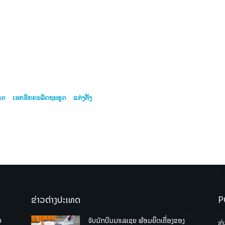
ທດ
ເອກອັກຄະລັດຖະທູດ
ແຕ່ງຕັ້ງ
ຂ່າວຕ່າງປະເທດ
P
ບ
ຈັບນັກບິນມາເລເຊຍ ພ້ອມຍຶດເຄື່ອງຂອງ
ຂ່