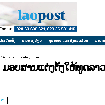
​ຂ່າວບັນເທິງ
​ຂ່າວທ່ອງທ່ຽວ
ສຸຂະພາບ ແລະ ສີ່ງແວດລ້ອມ
ພະຍາກ
ໃຫ້ທູດລາວ ໄປປະຈຳຢູ່ຕ່າງປະເທດ
ອບສານແຕ່ງຕັ້ງໃຫ້ທູດລາວ 
ໂພສ