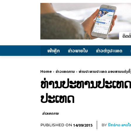
ໜ້າຫຼັກ
ຂ່າວພາຍ​ໃນ
ຂ່າວຕ່າງປະເທດ
Home
ຂ່າວເຫດການ
ທ່ານປະທານປະເທດ ມອບສານແຕ່ງຕັ້ງ
ທ່ານປະທານປະເທດ ມ
ປະເທດ
ຂ່າວເຫດການ
14/09/2015
PUBLISHED ON
BY
ນັກຂ່າວ ລາວ