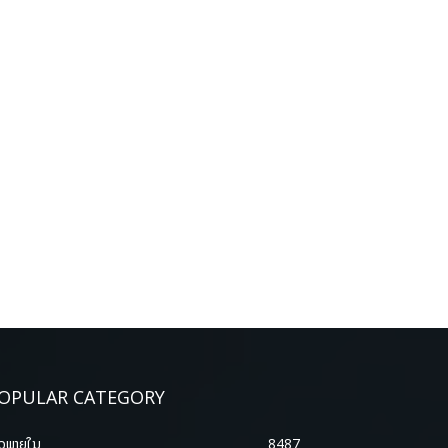
OPULAR CATEGORY
າວພາຍ​ໃນ
8487