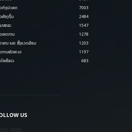
າວຕ່າງປະເທດ
7003
າວທ້ອງຖິ່ນ
2484
ນາສາລະ
1547
າວເຫດການ
1278
ຂະພາບ ແລະ ສີ່ງແວດລ້ອມ
1203
າວການພັດທະນາ
1197
ມໄອທີລາວ
683
OLLOW US