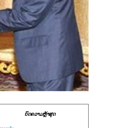
ບົດຄວາມຫຼ້າສຸດ