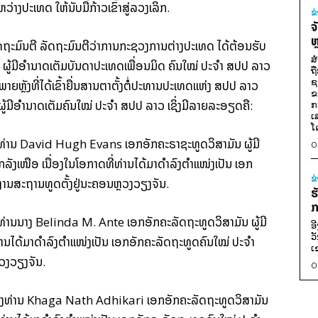
ະເທດ​ ໃຫ້​ນັບ​ມື້​ກ້າວ​ເຂົ້າສູ່​ລວງ​ເລິກ.
ຂ
ຈ
ຫ
​ລັດຖະ​ມົນຕີ ລັດຖະມົນຕີ​ວ່າການ​ກະຊວງ​ການ​ຕ່າງປະເທດ ໄດ້​ຕ້ອນຮັບ​
ສ
ັນ ​ຜູ້​ມີອຳນາດ​ເຕັມ​ບັນດາ​ປະເທດ​ເພື່ອນມິດ ຄົນ​ໃໝ່ ປະຈຳ ​ສປປ ລາວ
ຖ
ຊ
ຫຼັງ​ທີ່ໄດ້​ເຂົ້າ​ຍື່ນ​ສານ​ຕາ​ຕັ້ງ​ຕໍ່​ປະທານປະເທດແຫ່ງ ​ສປປ ລາວ
ຂ
​ຜູ້​ມີ​ອຳນາດເຕັມຄົນ​ໃໝ່ ປະຈຳ ​ສປປ ລາວ ເຊິ່ງ​ມີ​ລາຍ​ລະອຽດຄື:
ກ
ເ
ໂ
ງທ່ານ David Hugh Evans ເອກອັກ​ຄະ​ຣາ​ຊະ​ທູດ​ວິສາມັນ ​ຜູ້​ມີ​
0
ັງເໜືອ ເນື່ອງ​ໃນ​ໂອກາດ​ທີ່​ທ່ານ​ໄດ້ມາ​ດຳລົງ​ຕຳແໜ່ງ​ເປັນ​ ເອກ​
ຂ
ງານ​ສະຖານ​ທູດ​ຕັ້ງ​ຢູ່​ນະຄອນຫຼວງ​ວຽງຈັນ.
ຮ
ກ
ທ່ານ​ນາງ Belinda M. Ante ເອກ​ອັກ​ຄະ​ລັດ​ຖະ​ທູດ​ວິສາມັນ ຜູ້​ມີ​
ອ
ວ
ທ່ານ​ໄດ້ມາ​ດຳລົງ​ຕຳແໜ່ງເປັນ ເອກ​ອັກຄະ​ລັດ​ຖະ​ທູດ​ຄົນ​ໃໝ່ ປະຈຳ
ເ
ຼວງວຽງ​ຈັນ.
0
​ຂອງທ່ານ Khaga Nath Adhikari ເອກ​ອັກ​ຄະ​ລັດ​ຖະ​ທູດ​ວິສາມັນ ​