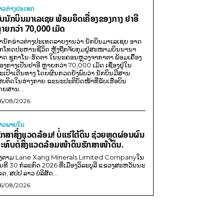
່າວຕ່າງປະເທດ
ັບນັກບິນມາເລເຊຍ ພ້ອມຍຶດເຄື່ອງຂອງກາງ ຢາອີ
ຼາຍກວ່າ 70,000 ເມັດ
ຳນັກຂ່າວຕ່າງປະເທດລາຍງານວ່າ ນັກບິນມາເລເຊຍ ອາດ
ືກໂທດປະຫານຊີວິດ ຫຼັງຖືກຈັບກຸມຢູ່ສະໜາມບິນນານາ
າດ ຊູກາໂນ-ຮັດຕາ ໃນນະຄອນຫຼວງຈາກາຕາ ພ້ອມເຄື່ອງ
ອງກາງເປັນຢາອີ ຫຼາຍກວ່າ 70,000 ເມັດ ເຊື່ອງຢູ່ໃນ
ະເປົາເດີນທາງ ໂດຍຜົນກວດຍັງພົບວ່າ ນັກບິນມີສານ
ສບຕິດໃນຮ່າງກາຍ ຂະນະປະຕິບັດໜ້າທີ່ຂັບເຮືອບິນ
ດຍສານ...
6/08/2026
່າວພາຍ​ໃນ
ັກສາສິ່ງແວດລ້ອມ! ບໍ່ແຮ່ໃຕ້ດິນ ຊ່ວຍຫຼຸດຜ່ອນຜົນ
ະທົບຕໍ່ສິ່ງແວດລ້ອມໜ້າດິນຮັກສາໜ້າດິນ.
ີງຕາມ Lane Xang Minerals Limited Companyໃນ
ັນທີ 30 ກໍລະກົດ 2026 ທີ່ເມືອງວິລະບູລີ ແຂວງສະຫວັນນະ
ຂດ, ສປປ ລາວ ບໍລິສັດ...
6/08/2026