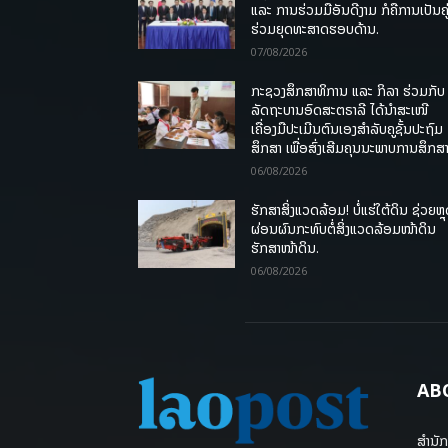
ແລະ ການຮ່ວມມືອັນດີງາມ ກໍຄືການເປັນຄູ
ຮ່ວມຍຸດທະສາດຮອບດ້ານ.
07/08/2026
ກະຊວງສຶກສາທິການ ແລະ ກິລາ ຮ່ວມກັບ
ລັດຖະບານອົດສະຕຣາລີ ໄດ້ນຳສະເໜີ
ເຄື່ອງມືປະເມີນຕົນເອງສຳລັບຄູຊັ້ນປະຖົມ
ສຶກສາ ເພື່ອສົ່ງເສີມຄຸນນະພາບການສຶກສາ
06/08/2026
ຮັກສາສິ່ງແວດລ້ອມ! ບໍ່ແຮ່ໃຕ້ດິນ ຊ່ວຍຫຼ
ຜ່ອນຜົນກະທົບຕໍ່ສິ່ງແວດລ້ອມໜ້າດິນ
ຮັກສາໜ້າດິນ.
06/08/2026
AB
ສຳນັກ