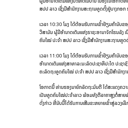
ຜູ້​ມີ​ອຳນາດ​ເຕັມ​ແຫ່ງ​ປະເທດ​ເນ​ປານ ເນື່ອງ​ໃນ​ໂອກາດ​ທີ່
ສປປ ລາວ ເຊິ່ງ​ມີ​ສຳນັກງານ​ສະຖານທູດ​ຕັ້ງ​ຢູ່​ບາງກອກ 
ເວລາ 10:30 ໂມງ ໄດ້ຕ້ອນຮັບ​ການ​ເຂົ້າ​ຢ້ຽມ​ຄຳນັ
ວິສາມັນ ​ຜູ້​ມີ​ອຳນາດ​ເຕັມແຫ່ງ​ຣາ​ຊະ​ອານາຈັກ​ໂຮນ​ລັງ ເນ
ຄົນ​ໃໝ່ ປະຈຳ ​ສປປ ລາວ ເຊິ່ງ​ມີ​ສຳນັກງານ​ສະຖານທູດ​ຕັ
ເວລາ 11:00 ໂມງ ໄດ້​ຕ້ອນຮັບ​ການ​ເຂົ້າ​ຢ້ຽມ​ຄຳນັບ​
ອຳນາດ​ເຕັມ​ແຫ່ງ​ສາທາລະນະລັດ​ປະຊາທິປະໄຕ ປະຊາຊົນ ອານ​
ຄະ​ລັດ​ຖະ​ທູດ​ຄົນ​ໃໝ່ ປະຈຳ ​ສປປ ລາວ ເຊິ່ງ​ມີ​ສຳນັກ
ໂອກາດ​ນີ້ ທ່ານ​ຮອງ​ນາຍົກລັດຖະມົນຕີ ໄດ້​ສະແດງ​ຄວາມຍິນ
ເປັນ​ທູດ​ຄົນ​ໃໝ່​ປະຈຳ​ລາວ ພ້ອມ​ທັງ​ຕີ​ລາຄາ​ສູງ​ຕໍ່
ດັ່ງກ່າວ ​ທີ່​ນັບ​ມື້​ໄດ້​ຮັບ​ການເສີມ​ຂະຫຍາຍ​ເຂົ້າ​ສູ່​ລວງ​ເລິ