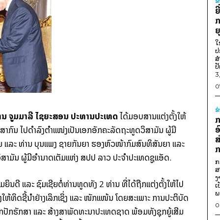
ຂ
ຍ
ກ
ຍ
ໃ
ປ
ສ
ປ
3
0
ຂ
ານ ຈູມ​ມາລີ ໄຊ​ຍະ​ສອນ ປະທານ​ປະເທດ
ໄດ້​ມອບ​ສານ​ແຕ່ງຕັ້ງ​ໃຫ້
ກ
ອ
ກົນ ​ໄປ​ດຳລົງ​ຕຳແໜ່ງ​ເປັນ​ເອກ​ອັກຄະ​ລັດ​ຖະ​ທູດ​ວິສາມັນ ​ຜູ້​ມີ​
ສ
ຊຍ ແລະ ທ່ານ ບຸນ​ແພງ ຊາຍ​ກັນຍາ ຮອງຫົວໜ້າ​ກົມ​ສົນທິສັນຍາ ແລະ
ກ
​ສາມັນ ​ຜູ້​ມີ​ອຳນາດ​ເຕັມ​ແຫ່ງ ​ສປປ ລາວ ປະຈຳ​ປະເທດ​ຊູ​ແອັດ.
ກ
ສ
ງ
​ດີ ແລະ ຊົມເຊີຍ​ຕໍ່​ທ່ານ​ທູດທັງ 2 ທ່ານ ທີ່​ໄດ້​ຖືກ​ແຕ່ງຕັ້ງ​ໃຫ້ໄປ​
ເ
ພ
ງ​ໃຫ້​ທິດຊີ້​ນຳ​ຢ່າງ​ເລິກເຊິ່ງ ແລະ ໜັກແໜ້ນ ໂດຍ​ສະເພາະ ການ​ປະຕິບັດ​
0
ປົກປັກ​ຮັກສາ ແລະ ສ້າງສາ​ພັດ​ທະນາ​ປະເທດ​ຊາດ ພ້ອມ​ທັງ​ຊຸກຍູ້ເສີມ​