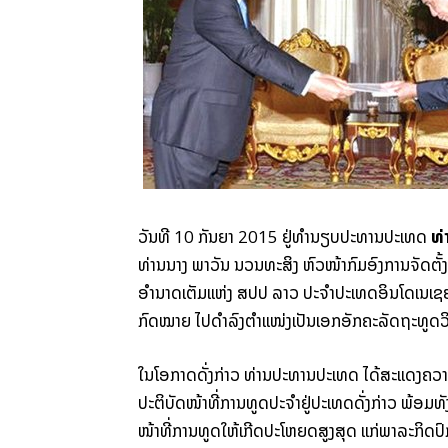
ວັນ​ທີ 10 ກັນຍາ 2015 ຢູ່ທຳ​ນຽບ​ປະທານ​ປະເທດ
ທ່
ທ່ານນາງ ພາ​ວັນ ນວນ​ທະ​ສິງ ຫົວໜ້າ​ກົມ​ອົງ​ການຈັດຕັ້ງ​ສາ
ອຳນາດ​ເຕັມ​ແຫ່ງ ​ສປປ ລາວ ປະຈຳ​ປະເທດ​ອິນ​ໂດ​ເນ​ເ
ກົດໝາຍ ໄປ​ດຳລົງ​ຕຳແໜ່ງເປັນ​ເອກ​ອັກ​ຄະ​ລັດ​ຖະ​ທູດ​ວິ
ໃນ​ໂອກາດ​ດັ່ງກ່າວ​ ທ່ານ​ປະທານ​ປະເທດ ໄດ້​ສະແດງ​ຄວາມຍິນ
ປະຕິບັດ​ໜ້າທີ່​ການ​ທູດປະຈຳຢູ່​ປະເທດ​ດັ່ງກ່າວ​ ພ້ອມ​ທັ
ໜ້າທີ່​ການ​ທູດ​ໃຫ້​ເກີດ​ປະໂຫຍດ​ສູງ​ສຸດ ແກ່​ພາລະກິດ​