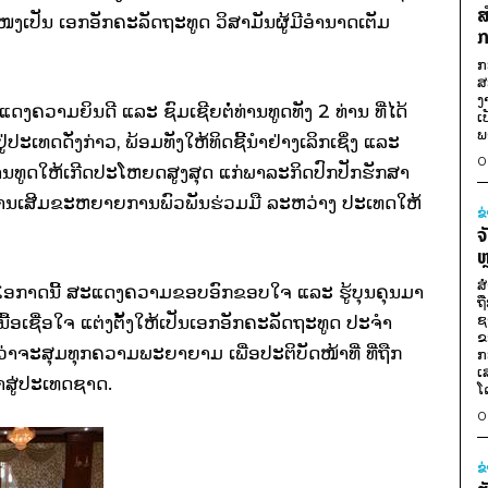
ສ
ໜງເປັນ ເອກອັກຄະລັດຖະທູດ ວິສາມັນຜູ້ມີອຳນາດເຕັມ
ກ
ກ
ສ
ງ
ດງຄວາມຍິນດີ ແລະ ຊົມເຊີຍຕໍ່ທ່ານທູດທັງ
2
ທ່ານ ທີ່ໄດ້
ເ
ພ
່ປະເທດດັ່ງກ່າວ, ພ້ອມທັງໃຫ້ທິດຊີ້ນຳຢ່າງເລິກເຊິ່ງ ແລະ
0
ນທູດໃຫ້ເກີດປະໂຫຍດສູງສຸດ ແກ່ພາລະກິດປົກປັກຮັກສາ
ການເສີມຂະຫຍາຍການພົວພັນຮ່ວມມື ລະຫວ່າງ ປະເທດໃຫ້
ຂ
ຈ
ຫ
ສ
ກໍໄດ້ຖືໂອກາດນີ້ ສະແດງຄວາມຂອບອົກຂອບໃຈ ແລະ ຮູ້ບຸນຄຸນມາ
ຖ
ຊ
ື້ອເຊື່ອໃຈ ແຕ່ງຕັ້ງໃຫ້ເປັນເອກອັກຄະລັດຖະທູດ ປະຈຳ
ຂ
່າຈະສຸມທຸກຄວາມພະຍາຍາມ ເພື່ອປະຕິບັດໜ້າທີ່ ທີ່ຖືກ
ກ
ເ
າສູ່ປະເທດຊາດ.
ໂ
0
ຂ