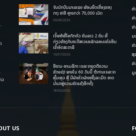
ຈັບນັກບິນມາເລເຊຍ ພ້ອມຍຶດເຄື່ອງຂອງ
ຂ່
ກາງ ຢາອີ ຫຼາຍກວ່າ 70,000 ເມັດ
ຂ່
06/08/2026
.
ຂ່
ເຈົ້າໜ້າທີ່ໄທກັກຕົວ ຄົນລາວ 2 ຄົນ ທີ່
ນາ
ກ່ຽວຂ້ອງກັບຄະດີສາວແອລັກລອບເຮໂຣອີນ
ຸດ
ຂ່
ເຂົ້າອົດສະຕາລີ
ສຸ
16/07/2026
ຂ່
ອີຣານ-ອາເມລິກາ ເຈລະຈາຍຸດຕິຄວາມ
ຂັດແຍ່ງ! ພາຍໃນ 60 ວັນນີ້ ຖ້າການເຈລະຈາ
ມູ
ື
ຫຼົ້ມເຫຼວ ຫຼື ມີຝ່າຍໃດຝ່າຍໜຶ່ງລະເມີດ ອາດ
ລາວ
ນໍາມາສູ່ຄວາມຂັດແຍ້ງອີກຄັ້ງ
18/06/2026
OUT US
F