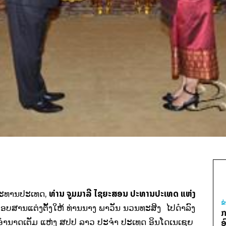
ທ່ານ ຈູມມາລີ ໄຊຍະສອນ ປະທານປະເທດ ແຫ່ງ
ປະທານປະເທດ
,
ຂ
ອບສານແຕ່ງຕັ້ງໃຫ້ ທ່ານ
ນາງ ພາ
ວັນ ນວນ
ທະ
ສິງ
ໄປດໍາລົງ
ກ
ມີອຳນາດເຕັມ ແຫ່ງ ສປປ ລາວ ປະຈຳ ປະ
ເທດ ອິນ
ໂດ
ເນ
ເຊຍ
​
ອ