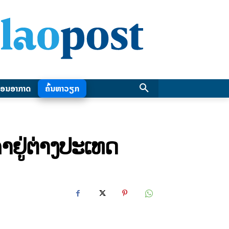
ອນອາກາດ
ຄົ້ນຫາວຽກ
ຢູ່ຕ່າງປະເທດ