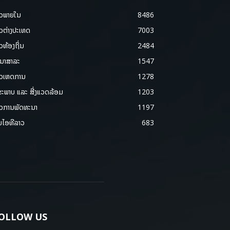
າວພາຍ​ໃນ
8486
າວຕ່າງປະເທດ
7003
າວທ້ອງຖິ່ນ
2484
ນາສາລະ
1547
າວເຫດການ
1278
ຂະພາບ ແລະ ສີ່ງແວດລ້ອມ
1203
າວການພັດທະນາ
1197
ມໄອທີລາວ
683
OLLOW US