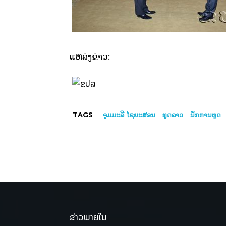
ແຫລ່ງຂ່າວ:
TAGS
ຈູມມະລີ ໄຊຍະສອນ
ທູດລາວ
ນັກການທູດ
ຂ່າວພາຍໃນ