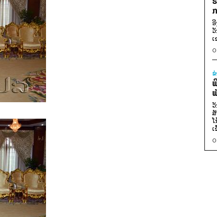
ຮ
ກ
ອ
ວ
ເ
0
ຂ
ພ
ພ
ວ
ສ
ໂ
ເ
0