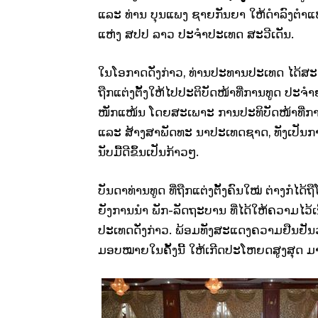
ແລະ ທ່ານ ບຸນ
ແພງ
ຊາຍ
ກັນຍາ
​
ໃຫ້ດຳລົງຕຳແ
ແຫ່ງ ສປປ ລາວ ປະຈຳປະເທດ ສະ
ວີ
ເດັນ
.
ໃນໂອກາດດັ່ງກ່າວ
,
ທ່ານປະທານປະເທດ ໄດ້ສະແ
ຖືກແຕ່ງຕັ້ງໃຫ້ໄປປະຕິບັດໜ້າທີ່ການທູດ ປະຈຳຢູ
ໜັກແໜ້ນ ໂດຍສະເພາະ ການປະທິບັດໜ້າທີ່ກາ
ແລະ ສ້າງສາພັດທະ ນາປະເທດຊາດ
,
ທັງເປັນ
ນັບມື້ດີຂຶ້ນເປັນກ້າວໆ.
ບັນດາທ່ານທູດ ທີ່​ຖືກ​ແຕ່ງ​ຕັ້ງຄົນໃໝ່ ຕ່າງ
ຍັງການນຳ ພັກ-ລັດຖະບານ ທີ່ໄດ້ໃຫ້ຄວາມໄວ້ເນ
ປະເທດດັ່ງກ່າວ. ພ້ອມທັງສະແດງຄວາມຢືນຢັນວ
ມອບໝາຍໃນຄັ້ງນີ້ ໃຫ້ເກີດປະໂຫຍດສູງສຸດ ມ