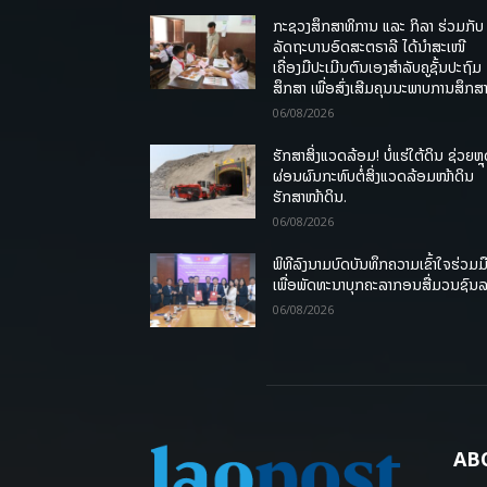
ກະຊວງສຶກສາທິການ ແລະ ກິລາ ຮ່ວມກັບ
ລັດຖະບານອົດສະຕຣາລີ ໄດ້ນຳສະເໜີ
ເຄື່ອງມືປະເມີນຕົນເອງສຳລັບຄູຊັ້ນປະຖົມ
ສຶກສາ ເພື່ອສົ່ງເສີມຄຸນນະພາບການສຶກສາ
06/08/2026
ຮັກສາສິ່ງແວດລ້ອມ! ບໍ່ແຮ່ໃຕ້ດິນ ຊ່ວຍຫຼ
ຜ່ອນຜົນກະທົບຕໍ່ສິ່ງແວດລ້ອມໜ້າດິນ
ຮັກສາໜ້າດິນ.
06/08/2026
ພິທີລົງນາມບົດບັນທຶກຄວາມເຂົ້າໃຈຮ່ວມມ
ເພື່ອພັດທະນາບຸກຄະລາກອນສື່ມວນຊົນ
06/08/2026
AB