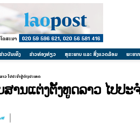
​ຂ່າວບັນເທິງ
​ຂ່າວທ່ອງທ່ຽວ
ສຸຂະພາບ ແລະ ສີ່ງແວດລ້ອມ
ພະຍາກ
ລາວ ໄປປະຈຳຢູ່ຕ່າງປະເທດ
ານແຕ່ງຕັ້ງທູດລາວ ໄປປະຈຳ
ໂພສ