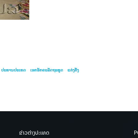
ປະທານປະເທດ
ເອກອັກຄະລັດຖະທູດ
ແຕ່ງຕັ້ງ
ຂ່າວຕ່າງປະເທດ
P