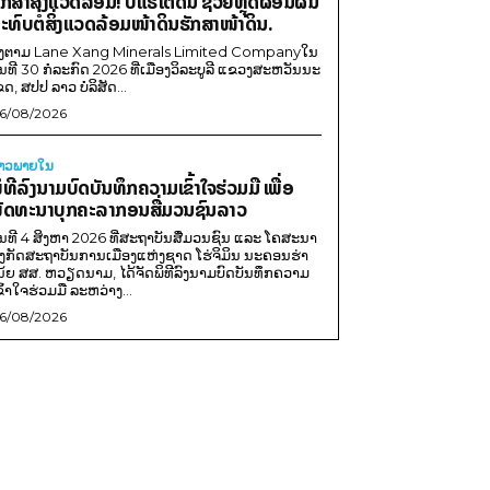
ັກສາສິ່ງແວດລ້ອມ! ບໍ່ແຮ່ໃຕ້ດິນ ຊ່ວຍຫຼຸດຜ່ອນຜົນ
ະທົບຕໍ່ສິ່ງແວດລ້ອມໜ້າດິນຮັກສາໜ້າດິນ.
ີງຕາມ Lane Xang Minerals Limited Companyໃນ
ັນທີ 30 ກໍລະກົດ 2026 ທີ່ເມືອງວິລະບູລີ ແຂວງສະຫວັນນະ
ຂດ, ສປປ ລາວ ບໍລິສັດ...
6/08/2026
່າວພາຍ​ໃນ
ິທີລົງນາມບົດບັນທຶກຄວາມເຂົ້າໃຈຮ່ວມມື ເພື່ອ
ັດທະນາບຸກຄະລາກອນສື່ມວນຊົນລາວ
ັນທີ 4 ສິງຫາ 2026 ທີ່ສະຖາບັນສື່ມວນຊົນ ແລະ ໂຄສະນາ
ັງກັດສະຖາບັນການເມືອງແຫ່ງຊາດ ໂຮ່ຈິມິນ ນະຄອນຮ່າ
ນ້ຍ ສສ. ຫວຽດນາມ, ໄດ້ຈັດພິທີລົງນາມບົດບັນທຶກຄວາມ
ຂົ້າໃຈຮ່ວມມື ລະຫວ່າງ...
6/08/2026