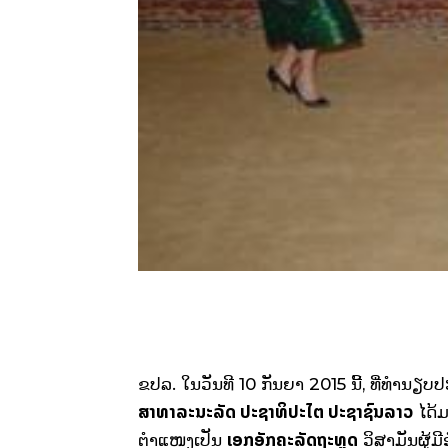
ຂປລ. ໃນວັນທີ
10
ກັນຍາ
2015
ນີ້
,
ທີ່ທຳນຽບ
ສາທາລະນະລັດ ປະຊາທິປະໄຕ ປະຊາຊົນລາວ
ໄດ້ມ
ເອກອັກຄະລັດຖະທູດ
ຕໍາແໜງເປັນ
ວິສາມັນຜູ້