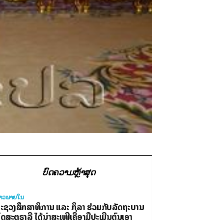
ບົດຄວາມຫຼ້າສຸດ
່າວພາຍ​ໃນ
ະຊວງສຶກສາທິການ ແລະ ກິລາ ຮ່ວມກັບລັດຖະບານ
ົດສະຕຣາລີ ໄດ້ນຳສະເໜີເຄື່ອງມືປະເມີນຕົນເອງ