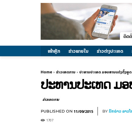
ໜ້າຫຼັກ
ຂ່າວພາຍ​ໃນ
ຂ່າວຕ່າງປະເທດ
Home
ຂ່າວເຫດການ
ປະທານປະເທດ ມອບສານແຕ່ງຕັ້ງທູດ
ປະທານປະເທດ ມອບສ
ຂ່າວເຫດການ
11/09/2015
PUBLISHED ON
BY
ນັກຂ່າວ ລາວ
1707