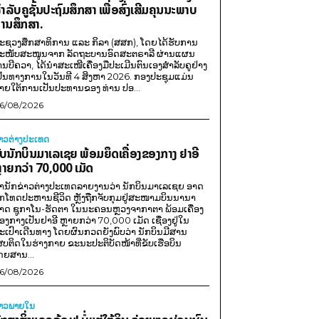
ຳລັບຄູຊັ້ນປະຖົມສຶກສາ ເພື່ອສົ່ງເສີມຄຸນນະພາບ
ານສຶກສາ.
ະຊວງສຶກສາທິການ ແລະ ກິລາ (ສສກ), ໂດຍໄດ້ຮັບການ
ະໜັບສະໜູນຈາກ ລັດຖະບານອົດສະຕຣາລີ ຜ່ານແຜນ
ານບີຄວາ, ໄດ້ນຳສະເໜີເຄື່ອງມືປະເມີນຕົນເອງສຳລັບຄູຢ່າງ
ປັນທາງການໃນວັນທີ 4 ສິງຫາ 2026. ກອງປະຊຸມແມ່ນ
າຍໃຕ້ການເປັນປະທານຂອງ ທ່ານ ປອ...
6/08/2026
່າວຕ່າງປະເທດ
ັບນັກບິນມາເລເຊຍ ພ້ອມຍຶດເຄື່ອງຂອງກາງ ຢາອີ
ຼາຍກວ່າ 70,000 ເມັດ
ຳນັກຂ່າວຕ່າງປະເທດລາຍງານວ່າ ນັກບິນມາເລເຊຍ ອາດ
ືກໂທດປະຫານຊີວິດ ຫຼັງຖືກຈັບກຸມຢູ່ສະໜາມບິນນານາ
າດ ຊູກາໂນ-ຮັດຕາ ໃນນະຄອນຫຼວງຈາກາຕາ ພ້ອມເຄື່ອງ
ອງກາງເປັນຢາອີ ຫຼາຍກວ່າ 70,000 ເມັດ ເຊື່ອງຢູ່ໃນ
ະເປົາເດີນທາງ ໂດຍຜົນກວດຍັງພົບວ່າ ນັກບິນມີສານ
ສບຕິດໃນຮ່າງກາຍ ຂະນະປະຕິບັດໜ້າທີ່ຂັບເຮືອບິນ
ດຍສານ...
6/08/2026
່າວພາຍ​ໃນ