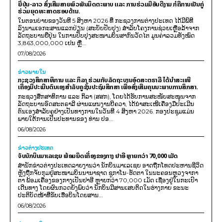
ຍີ່ປຸ່ນ-ລາວ ສົ່ງເສີມສາຍພົວພັນມິດຕະພາບ ແລະ ການຮ່ວມມືອັນດີງາມ ກໍຄືການເປັນຄູ່
ຮ່ວມຍຸດທະສາດຮອບດ້ານ.
ໃນຕອນບ່າຍຂອງວັນທີ 5 ສິງຫາ 2026 ທີ່ ກະຊວງການຕ່າງປະເທດ ໄດ້ມີພິທີ
ລົງນາມເອກະສານແລກປ່ຽນ (ສະບັບປັບປຸງ) ສໍາລັບໂຄງການຊ່ວຍເຫຼືອລ້າຈາກ
ລັດຖະບານຍີ່ປຸ່ນ ໃນການປັບປຸງສະໜາມບິນສາກົນວັດໄຕ ມູນຄ່າລວມທັງໝົດ
3,863,000,000 ເຢນ ຫຼື...
07/08/2026
ຂ່າວພາຍ​ໃນ
ກະຊວງສຶກສາທິການ ແລະ ກິລາ ຮ່ວມກັບລັດຖະບານອົດສະຕຣາລີ ໄດ້ນຳສະເໜີ
ເຄື່ອງມືປະເມີນຕົນເອງສຳລັບຄູຊັ້ນປະຖົມສຶກສາ ເພື່ອສົ່ງເສີມຄຸນນະພາບການສຶກສາ.
ກະຊວງສຶກສາທິການ ແລະ ກິລາ (ສສກ), ໂດຍໄດ້ຮັບການສະໜັບສະໜູນຈາກ
ລັດຖະບານອົດສະຕຣາລີ ຜ່ານແຜນງານບີຄວາ, ໄດ້ນຳສະເໜີເຄື່ອງມືປະເມີນ
ຕົນເອງສຳລັບຄູຢ່າງເປັນທາງການໃນວັນທີ 4 ສິງຫາ 2026. ກອງປະຊຸມແມ່ນ
ພາຍໃຕ້ການເປັນປະທານຂອງ ທ່ານ ປອ...
06/08/2026
ຂ່າວຕ່າງປະເທດ
ຈັບນັກບິນມາເລເຊຍ ພ້ອມຍຶດເຄື່ອງຂອງກາງ ຢາອີ ຫຼາຍກວ່າ 70,000 ເມັດ
ສຳນັກຂ່າວຕ່າງປະເທດລາຍງານວ່າ ນັກບິນມາເລເຊຍ ອາດຖືກໂທດປະຫານຊີວິດ
ຫຼັງຖືກຈັບກຸມຢູ່ສະໜາມບິນນານາຊາດ ຊູກາໂນ-ຮັດຕາ ໃນນະຄອນຫຼວງຈາກາ
ຕາ ພ້ອມເຄື່ອງຂອງກາງເປັນຢາອີ ຫຼາຍກວ່າ 70,000 ເມັດ ເຊື່ອງຢູ່ໃນກະເປົາ
ເດີນທາງ ໂດຍຜົນກວດຍັງພົບວ່າ ນັກບິນມີສານເສບຕິດໃນຮ່າງກາຍ ຂະນະ
ປະຕິບັດໜ້າທີ່ຂັບເຮືອບິນໂດຍສານ...
06/08/2026