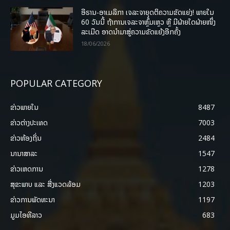
ອີຣານ-ອາເມລິກາ ເຈລະຈາຍຸດຕິຄວາມຂັດແຍ່ງ! ພາຍໃນ
60 ວັນນີ້ ຖ້າການເຈລະຈາຫຼົ້ມເຫຼວ ຫຼື ມີຝ່າຍໃດຝ່າຍໜຶ່ງ
ລະເມີດ ອາດນໍາມາສູ່ຄວາມຂັດແຍ້ງອີກຄັ້ງ
18/06/2026
POPULAR CATEGORY
ຂ່າວພາຍ​ໃນ
8487
ຂ່າວຕ່າງປະເທດ
7003
ຂ່າວທ້ອງຖິ່ນ
2484
ນານາສາລະ
1547
ຂ່າວເຫດການ
1278
ສຸຂະພາບ ແລະ ສີ່ງແວດລ້ອມ
1203
ຂ່າວການພັດທະນາ
1197
ມູມໄອທີລາວ
683