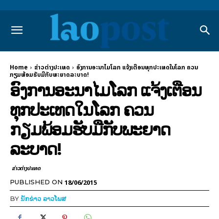
Home
ຂ່າວຕ່າງປະເທດ
ອົງການອະນາໄມໂລກ ແຈ້ງເຕືອນທຸກປະເທດໃນໂລກ ຄວນ
ກຽມພ້ອມຮັບມືກັບພະຍາດລະບາດ!
ອົງການອະນາໄມໂລກ ແຈ້ງເຕືອນ
ທຸກປະເທດໃນໂລກ ຄວນ
ກຽມພ້ອມຮັບມືກັບພະຍາດ
ລະບາດ!
ຂ່າວຕ່າງປະເທດ
18/06/2015
PUBLISHED ON
BY
ນັກຂ່າວ ລາວໂພສ