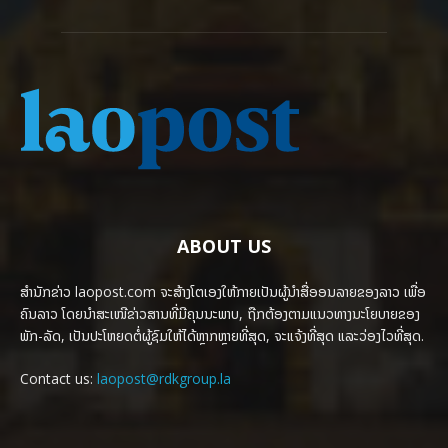
ABOUT US
ສຳນັກຂ່າວ laopost.com ຈະສ້າງໂຕເອງໃຫ້ກາຍເປັນຜູ້ນຳສື່ອອນລາຍຂອງລາວ ເພື່ອ
ຄົນລາວ ໂດຍນຳສະເໜີຂ່າວສານທີ່ມີຄຸນນະພາບ, ຖືກຕ້ອງຕາມແນວທາງນະໂຍບາຍຂອງ
ພັກ-ລັດ, ເປັນປະໂຫຍດຕໍ່ຜູ້ຊົມໃຫ້ໄດ້ຫຼາກຫຼາຍທີ່ສຸດ, ຈະແຈ້ງທີ່ສຸດ ແລະວ່ອງໄວທີ່ສຸດ.
Contact us:
laopost@rdkgroup.la