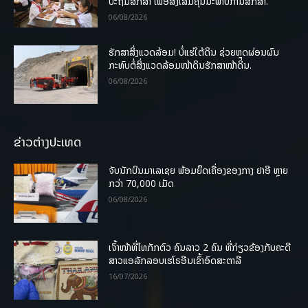
ປະຖົມສຶກສາ ເພື່ອສົ່ງເສີມຄຸນນະພາບການສຶກສາ.
06/08/2026
ຮັກສາສິ່ງແວດລ້ອມ! ບໍ່ແຮ່ໃຕ້ດິນ ຊ່ວຍຫຼຸດຜ່ອນຜົນ
ກະທົບຕໍ່ສິ່ງແວດລ້ອມໜ້າດິນຮັກສາໜ້າດິນ.
06/08/2026
ຂ່າວຕ່າງປະເທດ
ຈັບນັກບິນມາເລເຊຍ ພ້ອມຍຶດເຄື່ອງຂອງກາງ ຢາອີ ຫຼາຍ
ກວ່າ 70,000 ເມັດ
06/08/2026
ເຈົ້າໜ້າທີ່ໄທກັກຕົວ ຄົນລາວ 2 ຄົນ ທີ່ກ່ຽວຂ້ອງກັບຄະດີ
ສາວແອລັກລອບເຮໂຣອີນເຂົ້າອົດສະຕາລີ
16/07/2026