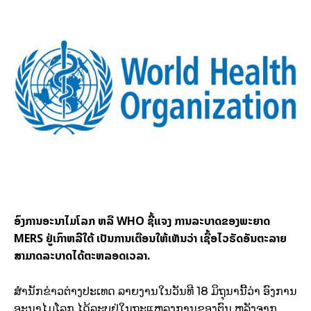
ອົງການອະນາໄມໂລກ ຫລື WHO ຊີ້ແຈງ ການລະບາດຂອງພະຍາດ
MERS
ຢູ່ເກົາຫລີໃຕ້ ເປັນການເຕືອນໃຫ້ເຫັນວ່າ ເຊື້ອໄວຣັດອັນຕະລາຍ
ສາມາດລະບາດໄດ້ຕະຫລອດເວລາ.
ສຳນັກຂ່າວຕ່າງປະເທດ ລາຍງານໃນວັນທີ 18 ມິຖຸນານີ້ວ່າ ອົງການ
ອະນາໄມໂລກ ໄດ້ລະບຸຢູ່ໃນຖະແຫລງການຂອງຕົນ ຫລັງຈາກ