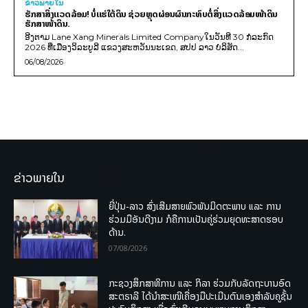
ຂ່າວພາຍ​ໃນ
ຮັກສາສິ່ງແວດລ້ອມ! ບໍ່ແຮ່ໃຕ້ດິນ ຊ່ວຍຫຼຸດຜ່ອນຜົນກະທົບຕໍ່ສິ່ງແວດລ້ອມໜ້າດິນ
ຮັກສາໜ້າດິນ.
ອີງຕາມ Lane Xang Minerals Limited Companyໃນວັນທີ 30 ກໍລະກົດ
2026 ທີ່ເມືອງວິລະບູລີ ແຂວງສະຫວັນນະເຂດ, ສປປ ລາວ ບໍລິສັດ...
06/08/2026
ຂ່າວພາຍໃນ
ຍີ່ປຸ່ນ-ລາວ ສົ່ງເສີມສາຍພົວພັນມິດຕະພາບ ແລະ ການ
ຮ່ວມມືອັນດີງາມ ກໍຄືການເປັນຄູ່ຮ່ວມຍຸດທະສາດຮອບ
ດ້ານ.
07/08/2026
ກະຊວງສຶກສາທິການ ແລະ ກິລາ ຮ່ວມກັບລັດຖະບານອົດ
ສະຕຣາລີ ໄດ້ນຳສະເໜີເຄື່ອງມືປະເມີນຕົນເອງສຳລັບຄູຊັ້ນ