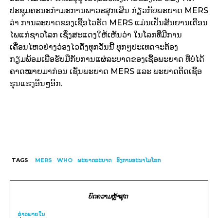
ປະຊຸມຄະນະກຳມະການພາວະສຸກເສີນ ກ່ຽວກັບພະຍາດ
MERS
ວ່າ ການລະບາດຂອງເຊື້ອໄວຣັດ
MERS
ແມ່ນເປັນສັນຍານເຕືອນ
ໄພແກ່ຊາວໂລກ ເຊິ່ງສະແດງໃຫ້ເຫັນວ່າ ໃນໂລກທີ່ມີການ
ເຄື່ອນໄຫວຢ່າງວ່ອງໄວດັ່ງທຸກວັນນີ້ ທຸກໆປະເທດຈະຕ້ອງ
ກຽມພ້ອມເພື່ອຮັບມືກັບການແຜ່ລະບາດຂອງເຊື້ອພະຍາດ ທີ່ບໍ່ໄດ້
ຄາດໝາຍມາກ່ອນ ເຊັ່ນພະຍາດ
MERS
ແລະ ພະຍາດຕິດເຊື້ອ
ຮຸນແຮງອື່ນໆອີກ.
TAGS
​MERS
WHO
ພະຍາດລະບາດ
ອົງການອະນາໄມໂລກ
ບົດຄວາມຫຼ້າສຸດ
ຂ່າວພາຍ​ໃນ