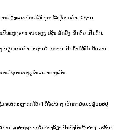
ນວິທີການລ້ຽງແບບປ່ອຍໃຫ້ ປູອາໄສຢູ່ຕາມທຳມະຊາດ.
ປັນແຫຼ່ງອາຫານຂອງປູ ເຊັ່ນ ຜັກບົ້ງ, ຜັກຕົບ ເປັນຕົ້ນ.
ຳໃນອ່າງ ຮຽນແບບທຳມະຊາດໂດຍການ ເປີດນ້ຳໃຫ້ດິນມີຄວາມ
່ອນລີ້ຊ່ອນຂອງປູໃນເວລາກາງເວັນ.
ມາແຕ່ຕະຫຼາດກໍໄດ້) 1 ກິໂລ/ອ່າງ (ອັດຕາສ່ວນປູຜູ້ແລະປູ
າມຈຸດຕ່າງໆພາຍໃນອ່າງລ້ຽງ ອີກທັງດິນພື້ນອ່າງ ຈະຕ້ອງ