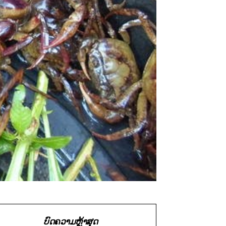
ບົດຄວາມຫຼ້າສຸດ