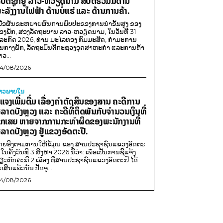
ືບຕໍ່ຊຸກຍູ້ ລາວ-ຫວຽດນາມ ສືບຕໍ່ຮ່ວມມືດ້ານ
ະລັງງານໄຟຟ້າ ດ້ານບໍ່ແຮ່ ແລະ ດ້ານການຄ້າ.
ພື່ອຜັນຂະຫຍາຍຜົນການພົບປະຂອງການນຳຂັ້ນສູງ ຂອງ
ອງພັກ, ສອງລັດຖະບານ ລາວ-ຫວຽດນາມ, ໃນວັນທີ 31
ໍລະກົດ 2026, ທ່ານ ມະໄລທອງ ກົມມະສິດ, ກຳມະການ
ູນກາງພັກ, ລັດຖະມົນຕີກະຊວງອຸດສາຫະກຳ ແລະການຄ້າ
າວ...
4/08/2026
່າວພາຍ​ໃນ
ີ້ແຈງເພີ່ມຕື່ມ ເລື່ອງຄໍາຕັດສິນຂອງສານ ຄະດີການ
ໍ້ລາດບັງຫຼວງ ແລະ ຄະດີທີ່ຕິດພັນກັບຈຳນວນເງິນທີ່
ືກເສຍ ຫາຍຈາກການກະທຳຜິດຂອງພະນັກງານທີ່
ໍ້ລາດບັງຫຼວງ ຢູ່ແຂວງອັດຕະປື.
ດຍອີງຕາມການໃຫ້ຂໍ້ມູນ​ ຂອງ ສານປະຊາຊົນແຂວງອັດຕະ
ື ໃນຄັ້ງວັນທີ 3 ສິງຫາ 2026 ນີ້ວ່າ: ເພຶ່ອເປັນການຊີ້ແຈ້ງ
່ຽວກັບຄະດີ 2 ເລື່ອງ ທີ່ສານປະຊາຊົນແຂວງອັດຕະປື ໄດ້
ດສິນແລ້ວນັ້ນ ປັດຈຸ...
4/08/2026