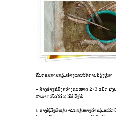
ຂັ້ນຕອນການກຽມອ່າງແລະວິທີການລ້ຽງປູນາ:
– ສ້າງອ່າງຊີມັງກວ້າງຂະໜາດ 2×3 ແມັດ ສູງປະມາ
ສາມາດເຮັດໄດ້ 2 ວິທີ ດັ່ງນີ້:
1. ອ່າງຊີມັງພື້ນປູນ ຈະເທປູນທາງດ້ານລຸ່ມແລ້ວໃ