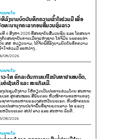
່າວພາຍ​ໃນ
ິທີລົງນາມບົດບັນທຶກຄວາມເຂົ້າໃຈຮ່ວມມື ເພື່ອ
ັດທະນາບຸກຄະລາກອນສື່ມວນຊົນລາວ
ັນທີ 4 ສິງຫາ 2026 ທີ່ສະຖາບັນສື່ມວນຊົນ ແລະ ໂຄສະນາ
ັງກັດສະຖາບັນການເມືອງແຫ່ງຊາດ ໂຮ່ຈິມິນ ນະຄອນຮ່າ
ນ້ຍ ສສ. ຫວຽດນາມ, ໄດ້ຈັດພິທີລົງນາມບົດບັນທຶກຄວາມ
ຂົ້າໃຈຮ່ວມມື ລະຫວ່າງ...
6/08/2026
່າວພາຍ​ໃນ
າວ-ໄທ ຍົກລະດັບການແກ້ໄຂບັນຫາຢາເສບຕິດ,
ຸ່ມຄໍເຊັນເຕີ ແລະ ສະແກັມເມີ.
ອງປະຊຸມດັ່ງກ່າວ ໃຫ້ກຽດເປັນປະທານຮ່ວມໂດຍ ສະຫາຍ
ັນເອກ ສຸກສະໝອນ ສີພັນດອນ ຫົວໜ້າການທະຫານກອງ
ັນຊາການທະຫານແຂວງສະຫວັນນະເຂດ, ຫົວໜ້າຄະນະ
່ວຍປະສານງານປະຈຳພື້ນທີ່ຊາຍແດນລາວ-ໄທ ແຂວງ
ະຫວັນນະເຂດ ສປປ ລາວ ແລະ ສະຫາຍ ພົນຕີ...
5/08/2026
່າວພາຍ​ໃນ