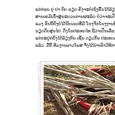
ແຕ່ກ່ອນ ປູ ປາ ກົບ ຂຽດ ຄົງຈະບໍ່ເຖິງຂັ້ນໄດ
ສານເຄມີເຂົ້າສູ່ຂະບວນການຜະລິດ ບໍ່ວ່າຈະເປ
ແມງ ອັນນີ້ຍັງບໍ່ໄດ້ນັບເຂດທີ່ມີ ໂຮງຈັກໂຮງງ
ຂຽດດັບສູນໄປ. ດັ່ງໃນປະເທດໄທ ຖືວ່າເປັນເລື
ແຕ່ກະປູກໍຍັງໄດ້ລ້ຽງກິນ ເຊັ່ນ ດຽວກັນ ປະເທດ
ແລ້ວ. ມື້ນີ້ ທີມງານລາວໂພສ ຈຶ່ງໄດ້ນຳເອົາວິທ