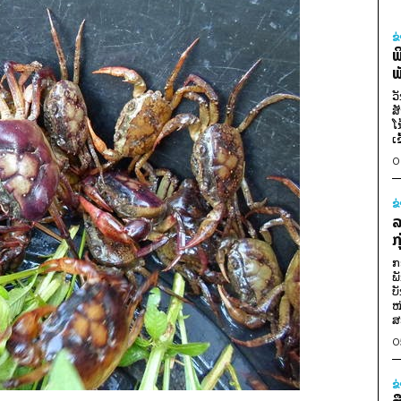
ຂ
ພ
ພ
ວ
ສ
ໂ
ເ
0
ຂ
ລ
ກ
ກ
ພ
ບ
ໜ
ສ
0
ຂ