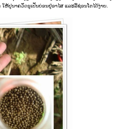
ຫ້ປູນາຄວັດຮູເປັນບ່ອນຢູ່ອາໄສ ແລະລີ້ຊ່ອນໂຕໄດ້ງ່າຍ.