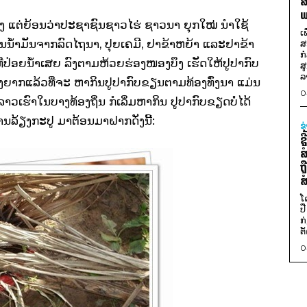
ສ
ພ
້ລ້ຽງ ແຕ່ຍ້ອນວ່າປະຊາຊົນຊາວໄຮ່ ຊາວນາ ຍຸກໃໝ່ ນຳໃຊ້
ເ
ັນນ້ຳມັນຈາກລົດໄຖນາ, ປຸຍເຄມີ, ຢາຂ້າຫຍ້າ ແລະຢາຂ້າ
ສ
ກ
ານທີ່ປ່ອຍນ້ຳເສຍ ລົງຕາມຫ້ວຍຮ່ອງໜອງບຶງ ເຮັດໃຫ້ປູປາກົບ
ສ
ລ
່ອງຍາກແລ້ວທີ່ຈະ ຫາກິນປູປາກົບຂຽນຕາມທ້ອງທົ່ງນາ ແມ່ນ
0
ລາວເຮົາໃນບາງທ້ອງຖິ່ນ ກໍເລິ່ມຫາກິນ ປູປາກົບຂຽດບໍ່ໄດ້
ີການລ້ຽງກະປູ ມາຕ້ອນມາຝາກດັ່ງນີ້:
ຂ
ຊ
ສ
ຖ
ສ
ໂ
ປ
ກ
ຕັ
0