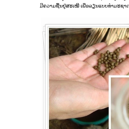
ມີຄວາມຊື້ນຢູ່ສະເໝີ ເພື່ອລຽນແບບທຳມະຊາດ ໃ