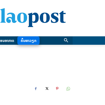
ອນອາກາດ
ຄົ້ນຫາວຽກ