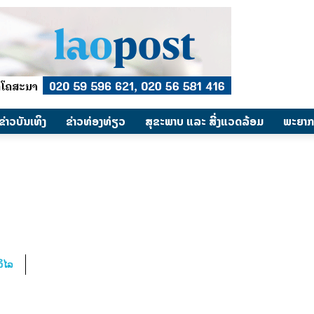
​ຂ່າວບັນເທິງ
​ຂ່າວທ່ອງທ່ຽວ
ສຸຂະພາບ ແລະ ສີ່ງແວດລ້ອມ
ພະຍາກ
ິໄລ