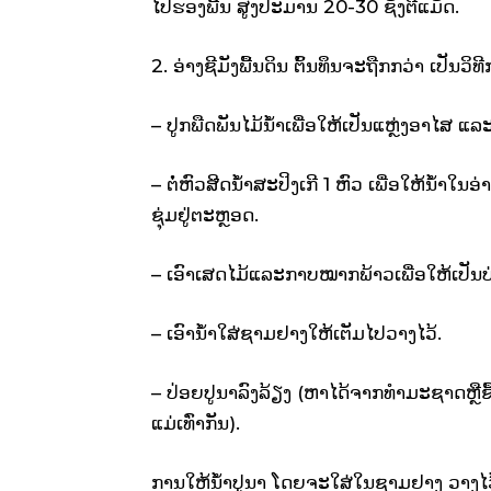
ໄປຮອງພື້ນ ສູງປະມານ 20-30 ຊັງຕີແມັດ.
2. ອ່າງຊີມັງພື້ນດິນ ຕົ້ນທຶນຈະຖືກກວ່າ ເປັ
– ປູກພືດພັນໄມ້ນ້ຳເພື່ອໃຫ້ເປັນແຫຼ່ງອາໄສ ແລະເ
– ຕໍ່ຫົວສີດນ້ຳສະປິງເກີ 1 ຫົວ ເພື່ອໃຫ້ນ້
ຊຸ່ມຢູ່ຕະຫຼອດ.
– ເອົາເສດໄມ້ແລະກາບໝາກພ້າວເພື່ອໃຫ້ເປັນບ
– ເອົານ້ຳໃສ່ຊາມຢາງໃຫ້ເຕັມໄປວາງໄວ້.
– ປ່ອຍປູນາລົງລ້ຽງ (ຫາໄດ້ຈາກທຳມະຊາດຫຼືຊື້
ແມ່ເທົ່າກັນ).
ການໃຫ້ນ້ຳປູນາ ໂດຍຈະໃສ່ໃນຊາມຢາງ ວາງໄວ້ຕ