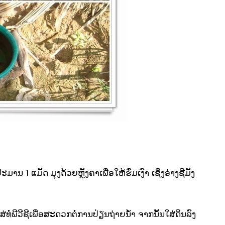
ນ 1 ແມັດ ມຸງດ້ວຍຫຼັງຄາເພື່ອໃຫ້ຮົ່ມເງົາ ເຊິ່ງອ່າງຊີມັງ
ສ່ທໍ່ພີວີຊີເພື່ອສະດວກຕໍ່ການປ່ຽນຖ່າຍນ້ຳ ຈາກນັ້ນໃສ່ດິນລົງ