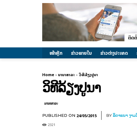
ໜ້າຫຼັກ
ຂ່າວພາຍ​ໃນ
ຂ່າວຕ່າງປະເທດ
Home
ນານາສາລະ
ວິທີລ້ຽງປູນາ
ວິທີລ້ຽງປູນາ
ນານາສາລະ
24/05/2015
PUBLISHED ON
BY
ລິດຈະນາ ງາມວ
2321