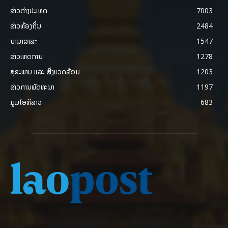
ຂ່າວຕ່າງປະເທດ
7003
ຂ່າວທ້ອງຖິ່ນ
2484
ນານາສາລະ
1547
ຂ່າວເຫດການ
1278
ສຸຂະພາບ ແລະ ສີ່ງແວດລ້ອມ
1203
ຂ່າວການພັດທະນາ
1197
ມູມໄອທີລາວ
683