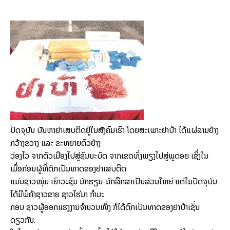
ປັດຈຸບັນ ບັນຫາຢາເສບຕິດຢູ່ໃນສັງຄົມເຮົາ ໂດຍສະເພາະຢາບ້າ ໄດ້ແຜ່ລາມຢ່າງ
ກວ້າງຂວາງ ແລະ ຂະຫຍາຍຕົວຢ່າງ
ວ່ອງໄວ ຈາກຕົວເມືອງໄປສູ່ຊົນນະບົດ ຈາກເຂດທົ່ງພຽງໄປສູ່ພູດອຍ ເຊິ່ງໃນ
ເມື່ອກ່ອນຜູ້ທີ່ຕົກເປັນທາດຂອງຢາເສບຕິດ
ແມ່ນຊາວໜຸ່ມ ເຍົາວະຊົນ ນັກຮຽນ-ນັກສຶກສາເປັນສ່ວນໃຫຍ່ ແຕ່ໃນປັດຈຸບັນ
ໄດ້ມີພໍ່ຄ້າຊາວຂາຍ ຊາວໄຮ່ນາ ກຳມະ
ກອນ ຊາວຜູ້ອອກແຮງງານຈຳນວນໜຶ່ງ ກໍໄດ້ຕົກເປັນທາດຂອງຢາບ້າເຊັ່ນ
ດຽວກັນ.