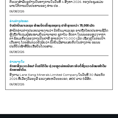
ຕົນເອງສຳລັບຄູຢ່າງເປັນທາງການໃນວັນທີ 4 ສິງຫາ 2026. ກອງປະຊຸມແມ່ນ
ພາຍໃຕ້ການເປັນປະທານຂອງ ທ່ານ ປອ...
06/08/2026
ຂ່າວຕ່າງປະເທດ
ຈັບນັກບິນມາເລເຊຍ ພ້ອມຍຶດເຄື່ອງຂອງກາງ ຢາອີ ຫຼາຍກວ່າ 70,000 ເມັດ
ສຳນັກຂ່າວຕ່າງປະເທດລາຍງານວ່າ ນັກບິນມາເລເຊຍ ອາດຖືກໂທດປະຫານຊີວິດ
ຫຼັງຖືກຈັບກຸມຢູ່ສະໜາມບິນນານາຊາດ ຊູກາໂນ-ຮັດຕາ ໃນນະຄອນຫຼວງຈາກາ
ຕາ ພ້ອມເຄື່ອງຂອງກາງເປັນຢາອີ ຫຼາຍກວ່າ 70,000 ເມັດ ເຊື່ອງຢູ່ໃນກະເປົາ
ເດີນທາງ ໂດຍຜົນກວດຍັງພົບວ່າ ນັກບິນມີສານເສບຕິດໃນຮ່າງກາຍ ຂະນະ
ປະຕິບັດໜ້າທີ່ຂັບເຮືອບິນໂດຍສານ...
06/08/2026
ຂ່າວພາຍ​ໃນ
ຮັກສາສິ່ງແວດລ້ອມ! ບໍ່ແຮ່ໃຕ້ດິນ ຊ່ວຍຫຼຸດຜ່ອນຜົນກະທົບຕໍ່ສິ່ງແວດລ້ອມໜ້າດິນ
ຮັກສາໜ້າດິນ.
ອີງຕາມ Lane Xang Minerals Limited Companyໃນວັນທີ 30 ກໍລະກົດ
2026 ທີ່ເມືອງວິລະບູລີ ແຂວງສະຫວັນນະເຂດ, ສປປ ລາວ ບໍລິສັດ...
06/08/2026