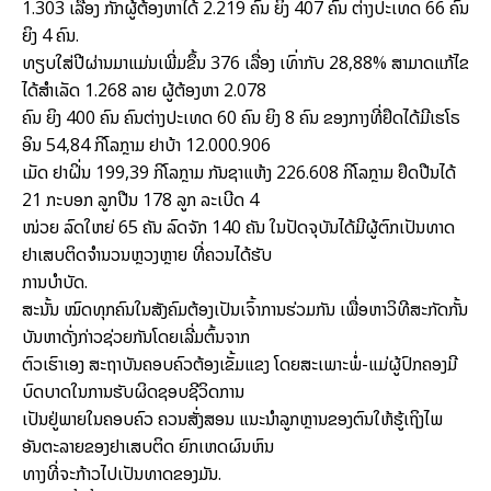
1.303 ເລື່ອງ ກັກຜູ້ຕ້ອງຫາໄດ້ 2.219 ຄົນ ຍິງ 407 ຄົນ ຕ່າງປະເທດ 66 ຄົນ
ຍິງ 4 ຄົນ.
ທຽບໃສ່ປີຜ່ານມາແມ່ນເພີ່ມຂຶ້ນ 376 ເລື່ອງ ເທົ່າກັບ 28,88% ສາມາດແກ້ໄຂ
ໄດ້ສຳເລັດ 1.268 ລາຍ ຜູ້ຕ້ອງຫາ 2.078
ຄົນ ຍິງ 400 ຄົນ ຄົນຕ່າງປະເທດ 60 ຄົນ ຍິງ 8 ຄົນ ຂອງກາງທີ່ຢຶດໄດ້ມີເຮໂຣ
ອິນ 54,84 ກິໂລກຼາມ ຢາບ້າ 12.000.906
ເມັດ ຢາຝິ່ນ 199,39 ກິໂລກຼາມ ກັນຊາແຫ້ງ 226.608 ກິໂລກຼາມ ຢຶດປືນໄດ້
21 ກະບອກ ລູກປືນ 178 ລູກ ລະເບີດ 4
ໜ່ວຍ ລົດໃຫຍ່ 65 ຄັນ ລົດຈັກ 140 ຄັນ ໃນປັດຈຸບັນໄດ້ມີຜູ້ຕົກເປັນທາດ
ຢາເສບຕິດຈຳນວນຫຼວງຫຼາຍ ທີ່ຄວນໄດ້ຮັບ
ການບຳບັດ.
ສະນັ້ນ ໝົດທຸກຄົນໃນສັງຄົມຕ້ອງເປັນເຈົ້າການຮ່ວມກັນ ເພື່ອຫາວິທີສະກັດກັ້ນ
ບັນຫາດັ່ງກ່າວຊ່ວຍກັນໂດຍເລີ່ມຕົ້ນຈາກ
ຕົວເຮົາເອງ ສະຖາບັນຄອບຄົວຕ້ອງເຂັ້ມແຂງ ໂດຍສະເພາະພໍ່-ແມ່ຜູ້ປົກຄອງມີ
ບົດບາດໃນການຮັບຜິດຊອບຊີວິດການ
ເປັນຢູ່ພາຍໃນຄອບຄົວ ຄວນສັ່ງສອນ ແນະນຳລູກຫຼານຂອງຕົນໃຫ້ຮູ້ເຖິງໄພ
ອັນຕະລາຍຂອງຢາເສບຕິດ ຍົກເຫດຜົນຫົນ
ທາງທີ່ຈະກ້າວໄປເປັນທາດຂອງມັນ.