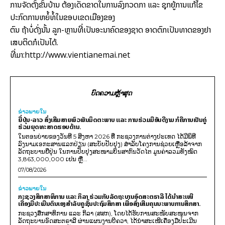
ການຈັດຕັ້ງຂັ້ນບ້ານ ຕ້ອງເດັດຂາດໃນການລົງກວດກາ ແລະ ຊຸກຍູ້ການແກ້ໄຂ
ປະກົດການຫຍໍ້ທໍ້ໃນຂອບເຂດເມືອງຂອງ
ຕົນ ຖ້າບໍ່ດັ່ງນັ້ນ ລູກ-ຫຼານທີ່ເປັນອະນາຄົດຂອງຊາດ ອາດຕົກເປັນທາດຂອງຢາ
ເສບຕິດກໍເປັນໄດ້.
ທີ່ມາ:http://www.vientianemai.net
ບົດຄວາມຫຼ້າສຸດ
ຂ່າວພາຍ​ໃນ
ຍີ່ປຸ່ນ-ລາວ ສົ່ງເສີມສາຍພົວພັນມິດຕະພາບ ແລະ ການຮ່ວມມືອັນດີງາມ ກໍຄືການເປັນຄູ່
ຮ່ວມຍຸດທະສາດຮອບດ້ານ.
ໃນຕອນບ່າຍຂອງວັນທີ 5 ສິງຫາ 2026 ທີ່ ກະຊວງການຕ່າງປະເທດ ໄດ້ມີພິທີ
ລົງນາມເອກະສານແລກປ່ຽນ (ສະບັບປັບປຸງ) ສໍາລັບໂຄງການຊ່ວຍເຫຼືອລ້າຈາກ
ລັດຖະບານຍີ່ປຸ່ນ ໃນການປັບປຸງສະໜາມບິນສາກົນວັດໄຕ ມູນຄ່າລວມທັງໝົດ
3,863,000,000 ເຢນ ຫຼື...
07/08/2026
ຂ່າວພາຍ​ໃນ
ກະຊວງສຶກສາທິການ ແລະ ກິລາ ຮ່ວມກັບລັດຖະບານອົດສະຕຣາລີ ໄດ້ນຳສະເໜີ
ເຄື່ອງມືປະເມີນຕົນເອງສຳລັບຄູຊັ້ນປະຖົມສຶກສາ ເພື່ອສົ່ງເສີມຄຸນນະພາບການສຶກສາ.
ກະຊວງສຶກສາທິການ ແລະ ກິລາ (ສສກ), ໂດຍໄດ້ຮັບການສະໜັບສະໜູນຈາກ
ລັດຖະບານອົດສະຕຣາລີ ຜ່ານແຜນງານບີຄວາ, ໄດ້ນຳສະເໜີເຄື່ອງມືປະເມີນ