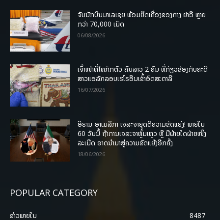
ຈັບນັກບິນມາເລເຊຍ ພ້ອມຍຶດເຄື່ອງຂອງກາງ ຢາອີ ຫຼາຍ
ກວ່າ 70,000 ເມັດ
06/08/2026
ເຈົ້າໜ້າທີ່ໄທກັກຕົວ ຄົນລາວ 2 ຄົນ ທີ່ກ່ຽວຂ້ອງກັບຄະດີ
ສາວແອລັກລອບເຮໂຣອີນເຂົ້າອົດສະຕາລີ
16/07/2026
ອີຣານ-ອາເມລິກາ ເຈລະຈາຍຸດຕິຄວາມຂັດແຍ່ງ! ພາຍໃນ
60 ວັນນີ້ ຖ້າການເຈລະຈາຫຼົ້ມເຫຼວ ຫຼື ມີຝ່າຍໃດຝ່າຍໜຶ່ງ
ລະເມີດ ອາດນໍາມາສູ່ຄວາມຂັດແຍ້ງອີກຄັ້ງ
18/06/2026
POPULAR CATEGORY
ຂ່າວພາຍ​ໃນ
8487