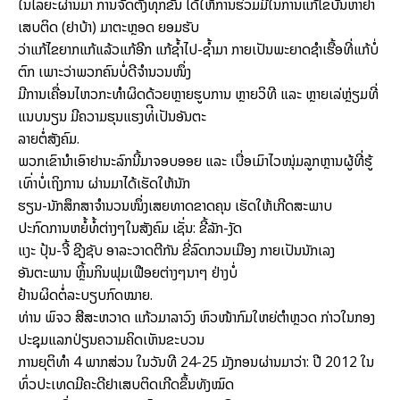
ໃນໄລຍະຜ່ານມາ ການຈັດຕັ້ງທຸກຂັ້ນ ໄດ້ໃຫ້ການຮ່ວມມືໃນການແກ້ໄຂບັນຫາຢາ
ເສບຕິດ (ຢາບ້າ) ມາຕະຫຼອດ ຍອມຮັບ
ວ່າແກ້ໄຂຍາກແກ້ແລ້ວແກ້ອີກ ແກ້ຊ້ຳໄປ-ຊ້ຳມາ ກາຍເປັນພະຍາດຊຳເຮື້ອທີ່ແກ້ບໍ່
ຕົກ ເພາະວ່າພວກຄົນບໍ່ດີຈຳນວນໜຶ່ງ
ມີການເຄື່ອນໄຫວກະທຳຜິດດ້ວຍຫຼາຍຮູບການ ຫຼາຍວິທີ ແລະ ຫຼາຍເລ່ຫຼ່ຽມທີ່
ແນບນຽນ ມີຄວາມຮຸນແຮງທ່ີເປັນອັນຕະ
ລາຍຕໍ່ສັງຄົມ.
ພວກເຂົານຳເອົາຢານະລົກນີ້ມາຈອບອອຍ ແລະ ເບື່ອເມົາໄວໜຸ່ມລູກຫຼານຜູ້ທີ່ຮູ້
ເທົ່າບໍ່ເຖິງການ ຜ່ານມາໄດ້ເຮັດໃຫ້ນັກ
ຮຽນ-ນັກສຶກສາຈຳນວນໜຶ່ງເສຍທາດຂາດຄຸນ ເຮັດໃຫ້ເກີດສະພາບ
ປະກົດການຫຍໍ້ທໍ້ຕ່າງໆໃນສັງຄົມ ເຊັ່ນ: ຂີ້ລັກ-ງັດ
ແງະ ປຸ້ນ-ຈີ້ ຊີງຊັບ ອາລະວາດຕີກັນ ຂີ່ລົດກວນເມືອງ ກາຍເປັນນັກເລງ
ອັນຕະພານ ຫຼິ້ນກິນຟຸມເຟືອຍຕ່າງໆນາໆ ຢ່າງບໍ່
ຢ້ານຜິດຕໍ່ລະບຽບກົດໝາຍ.
ທ່ານ ພົຈວ ສີສະຫວາດ ແກ້ວມາລາວົງ ຫົວໜ້າກົມໃຫຍ່ຕຳຫຼວດ ກ່າວໃນກອງ
ປະຊຸມແລກປ່ຽນຄວາມຄິດເຫັນຂະບວນ
ການຍຸຕິທຳ 4 ພາກສ່ວນ ໃນວັນທີ 24-25 ມັງກອນຜ່ານມາວ່າ: ປີ 2012 ໃນ
ທົ່ວປະເທດມີຄະດີຢາເສບຕິດເກີດຂຶ້ນທັງໝົດ