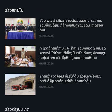
ຂ່າວພາຍໃນ
ຍີ່ປຸ່ນ-ລາວ ສົ່ງເສີມສາຍພົວພັນມິດຕະພາບ ແລະ ການ
ຮ່ວມມືອັນດີງາມ ກໍຄືການເປັນຄູ່ຮ່ວມຍຸດທະສາດຮອບ
ດ້ານ.
07/08/2026
ກະຊວງສຶກສາທິການ ແລະ ກິລາ ຮ່ວມກັບລັດຖະບານອົດ
ສະຕຣາລີ ໄດ້ນຳສະເໜີເຄື່ອງມືປະເມີນຕົນເອງສຳລັບຄູຊັ້ນ
ປະຖົມສຶກສາ ເພື່ອສົ່ງເສີມຄຸນນະພາບການສຶກສາ.
06/08/2026
ຮັກສາສິ່ງແວດລ້ອມ! ບໍ່ແຮ່ໃຕ້ດິນ ຊ່ວຍຫຼຸດຜ່ອນຜົນ
ກະທົບຕໍ່ສິ່ງແວດລ້ອມໜ້າດິນຮັກສາໜ້າດິນ.
06/08/2026
ຂ່າວຕ່າງປະເທດ