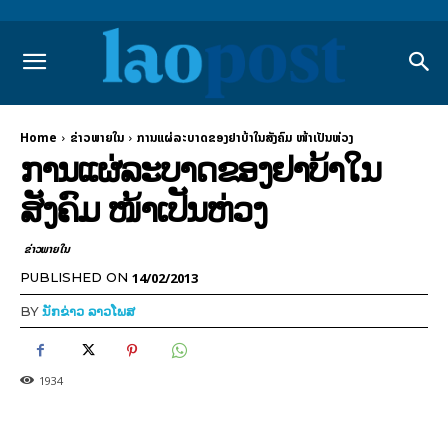
Home
ຂ່າວພາຍ​ໃນ
ການແຜ່ລະບາດຂອງຢາບ້າໃນສັງຄົມ ໜ້າເປັນຫ່ວງ
ການແຜ່ລະບາດຂອງຢາບ້າໃນ
ສັງຄົມ ໜ້າເປັນຫ່ວງ
ຂ່າວພາຍ​ໃນ
14/02/2013
PUBLISHED ON
BY
ນັກຂ່າວ ລາວໂພສ
1934