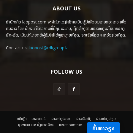
ABOUT US
ສຳນັກຂ່າວ laopost.com ຈະສ້າງໂຕເອງໃຫ້ກາຍເປັນຜູ້ນຳສື່ອອນລາຍຂອງລາວ ເພື່ອ
ຄົນລາວ ໂດຍນຳສະເໜີຂ່າວສານທີ່ມີຄຸນນະພາບ, ຖືກຕ້ອງຕາມແນວທາງນະໂຍບາຍຂອງ
ພັກ-ລັດ, ເປັນປະໂຫຍດຕໍ່ຜູ້ຊົມໃຫ້ໄດ້ຫຼາກຫຼາຍທີ່ສຸດ, ຈະແຈ້ງທີ່ສຸດ ແລະວ່ອງໄວທີ່ສຸດ.
Contact us:
laopost@rdkgroup.la
FOLLOW US
ໜ້າຫຼັກ
ຂ່າວພາຍ​ໃນ
ຂ່າວຕ່າງປະເທດ
​ຂ່າວບັນເທິງ
​ຂ່າວທ່ອງທ່ຽວ
ສຸຂະພາບ ແລະ ສີ່ງແວດລ້ອມ
ພະຍາກອນອາກາດ
ຄົ້ນຫາວຽກ