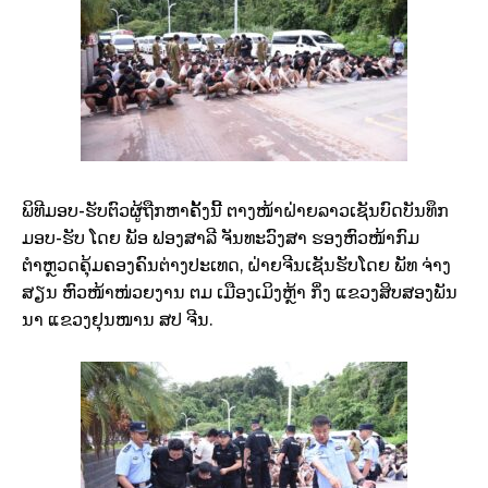
ພິທີມອບ-ຮັບຕົວຜູ້ຖືກຫາຄັ້ງນີ້ ຕາງໜ້າຝ່າຍລາວເຊັນບົດບັນທຶກ
ມອບ-ຮັບ ໂດຍ ພັອ ຟອງສາລີ ຈັນທະວົງສາ ຮອງຫົວໜ້າກົມ
ຕຳຫຼວດຄຸ້ມຄອງຄົນຕ່າງປະເທດ, ຝ່າຍຈີນເຊັນຮັບໂດຍ ພັທ ຈ່າງ
ສຽນ ຫົວໜ້າໜ່ວຍງານ ຕມ ເມືອງເມິງຫຼ້າ ກິ່ງ ແຂວງສິບສອງພັນ
ນາ ແຂວງຢຸນໜານ ສປ ຈີນ.