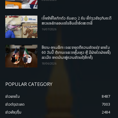
ເຈົ້າໜ້າທີ່ໄທກັກຕົວ ຄົນລາວ 2 ຄົນ ທີ່ກ່ຽວຂ້ອງກັບຄະດີ
ສາວແອລັກລອບເຮໂຣອີນເຂົ້າອົດສະຕາລີ
16/07/2026
ອີຣານ-ອາເມລິກາ ເຈລະຈາຍຸດຕິຄວາມຂັດແຍ່ງ! ພາຍໃນ
60 ວັນນີ້ ຖ້າການເຈລະຈາຫຼົ້ມເຫຼວ ຫຼື ມີຝ່າຍໃດຝ່າຍໜຶ່ງ
ລະເມີດ ອາດນໍາມາສູ່ຄວາມຂັດແຍ້ງອີກຄັ້ງ
18/06/2026
POPULAR CATEGORY
ຂ່າວພາຍ​ໃນ
8487
ຂ່າວຕ່າງປະເທດ
7003
ຂ່າວທ້ອງຖິ່ນ
2484