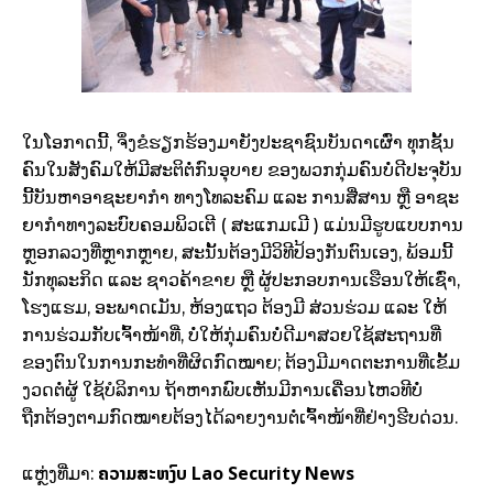
ໃນໂອກາດນີ້, ຈຶ່ງຂໍຮຽກຮ້ອງມາຍັງປະຊາຊົນບັນດາເຜົ່າ ທຸກຊັ້ນ
ຄົນໃນສັງຄົມໃຫ້ມີສະຕິຕໍ່ກົນອຸບາຍ ຂອງພວກກຸ່ມຄົນບໍ່ດີປະຈຸບັນ
ນີ້ບັນຫາອາຊະຍາກຳ ທາງໂທລະຄົມ ແລະ ການສື່ສານ ຫຼື ອາຊະ
ຍາກໍາທາງລະບົບຄອມພິວເຕີ ( ສະແກມເມີ ) ແມ່ນມີຮູບແບບການ
ຫຼອກລວງທີ່ຫຼາກຫຼາຍ, ສະນັ້ນຕ້ອງມີວິທີປ້ອງກັນຕົນເອງ, ພ້ອມນີ້
ນັກທຸລະກິດ ແລະ ຊາວຄ້າຂາຍ ຫຼື ຜູ້ປະກອບການເຮືອນໃຫ້ເຊົ່າ,
ໂຮງແຮມ, ອະພາດເມັນ, ຫ້ອງແຖວ ຕ້ອງມີ ສ່ວນຮ່ວມ ແລະ ໃຫ້
ການຮ່ວມກັບເຈົ້າໜ້າທີ່, ບໍ່ໃຫ້ກຸ່ມຄົນບໍ່ດີມາສວຍໃຊ້ສະຖານທີ່
ຂອງຕົນໃນການກະທຳທີ່ຜິດກົດໝາຍ; ຕ້ອງມີມາດຕະການທີ່ເຂັ້ມ
ງວດຕໍ່ຜູ້ ໃຊ້ບໍລິການ ຖ້າຫາກພົບເຫັນມີການເຄື່ອນໄຫວທີບໍ່
ຖືກຕ້ອງຕາມກົດໝາຍຕ້ອງໄດ້ລາຍງານຕໍ່ເຈົ້າໜ້າທີ່ຢ່າງຮີບດ່ວນ.
ຄວາມສະຫງົບ
Lao Security News
ແຫຼ່ງທີ່ມາ: