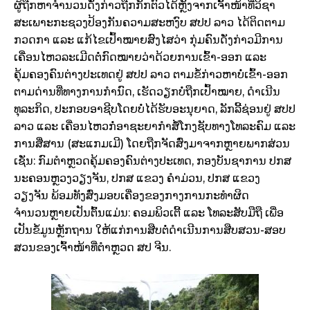
ຜູ້ຖືກຫາຈຳນວນດັ່ງກ່າວຖືກກັກຕົວໄດ້ຫຼັງຈາກເຈົ້າໜ້າທີ່ວິຊາ
ສະເພາະກະຊວງປ້ອງກັນຄວາມສະຫງົບ ສປປ ລາວ ໄດ້ຕິດຕາມ
ກວດກາ ແລະ ແກ້ໄຂເປົ້າໝາຍສົງໄສວ່າ ກຸ່ມຄົນດັ່ງກ່າວມີການ
ເຄື່ອນໄຫວລະເມີດຕໍ່ກົດໝາຍວ່າດ້ວຍການເຂົ້າ-ອອກ ແລະ
ຄຸ້ມຄອງຄົນຕ່າງປະເທດຢູ່ ສປປ ລາວ ຕາມຂໍ້ກ່າວຫາບໍ່ເຂົ້າ-ອອກ
ຕາມດ່ານທີ່ທາງການກຳນົດ, ເຮັດວຽກບໍ່ຖືກເປົ້າໝາຍ, ດຳເນີນ
ທຸລະກິດ, ປະກອບອາຊີບໂດຍບໍ່ໄດ້ຮັບອະນຸຍາດ, ລັກລີ້ຊ່ອນຢູ່ ສປປ
ລາວ ແລະ ເຄື່ອນໄຫວກໍ່ອາຊະຍາກຳສໍ້ໂກງຊັບທາງໂທລະຄົມ ແລະ
ການສື່ສານ (ສະແກມເມີ) ໂດຍຖືກຈັດສົ່ງມາຈາກຫຼາຍພາກສ່ວນ
ເຊັ່ນ: ກົມຕຳຫຼວດຄຸ້ມຄອງຄົນຕ່າງປະເທດ, ກອງບັນຊາການ ປກສ
ນະຄອນຫຼວງວຽງຈັນ, ປກສ ແຂວງ ຄໍາມ່ວນ, ປກສ ແຂວງ
ວຽງຈັນ ພ້ອມທັງສົ່ງມອບເຄື່ອງຂອງກາງການກະທຳຜິດ
ຈຳນວນຫຼາຍເປັນຕົ້ນແມ່ນ: ຄອມພິວເຕີ້ ແລະ ໂທລະສັບມືຖື ເພື່ອ
ເປັນຂໍ້ມູນຫຼັກຖານ ໃຫ້ແກ່ການສືບຕໍ່ດຳເນີນການສືບສວນ-ສອບ
ສວນຂອງເຈົ້າໜ້າທີ່ຕຳຫຼວດ ສປ ຈີນ.