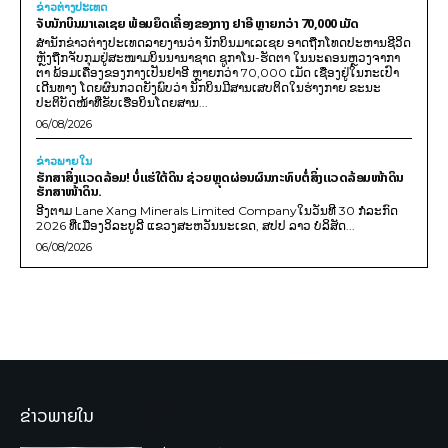
ຂ່າວຕ່າງປະເທດ
ຈັບນັກບິນມາເລເຊຍ ພ້ອມຍຶດເຄື່ອງຂອງກາງ ຢາອີ ຫຼາຍກວ່າ 70,000 ເມັດ
ສຳນັກຂ່າວຕ່າງປະເທດລາຍງານວ່າ ນັກບິນມາເລເຊຍ ອາດຖືກໂທດປະຫານຊີວິດ
ຫຼັງຖືກຈັບກຸມຢູ່ສະໜາມບິນນານາຊາດ ຊູກາໂນ-ຮັດຕາ ໃນນະຄອນຫຼວງຈາກາ
ຕາ ພ້ອມເຄື່ອງຂອງກາງເປັນຢາອີ ຫຼາຍກວ່າ 70,000 ເມັດ ເຊື່ອງຢູ່ໃນກະເປົາ
ເດີນທາງ ໂດຍຜົນກວດຍັງພົບວ່າ ນັກບິນມີສານເສບຕິດໃນຮ່າງກາຍ ຂະນະ
ປະຕິບັດໜ້າທີ່ຂັບເຮືອບິນໂດຍສານ...
06/08/2026
ຂ່າວພາຍ​ໃນ
ຮັກສາສິ່ງແວດລ້ອມ! ບໍ່ແຮ່ໃຕ້ດິນ ຊ່ວຍຫຼຸດຜ່ອນຜົນກະທົບຕໍ່ສິ່ງແວດລ້ອມໜ້າດິນ
ຮັກສາໜ້າດິນ.
ອີງຕາມ Lane Xang Minerals Limited Companyໃນວັນທີ 30 ກໍລະກົດ
2026 ທີ່ເມືອງວິລະບູລີ ແຂວງສະຫວັນນະເຂດ, ສປປ ລາວ ບໍລິສັດ...
06/08/2026
ຂ່າວພາຍໃນ