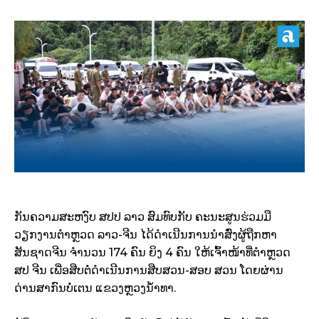
ກັນຄວາມສະຫງົບ ສປປ ລາວ ສົມທົບກັບ ຄະນະສູນຮ່ວມມື
ວຽກງານຕຳຫຼວດ ລາວ-ຈີນ ໄດ້ດຳເນີນການນຳສົ່ງຜູ້ຖືກຫາ
ສັນຊາດຈີນ ຈຳນວນ 174 ຄົນ ຍິງ 4 ຄົນ ໃຫ້ເຈົ້າໜ້າທີ່ຕຳຫຼວດ
ສປ ຈີນ ເພື່ອສືບຕໍ່ດຳເນີນການສືບສວນ-ສອບ ສວນ ໂດຍຜ່ານ
ດ່ານສາກົນບໍ່ເຕນ ແຂວງຫຼວງນ້ຳທາ.