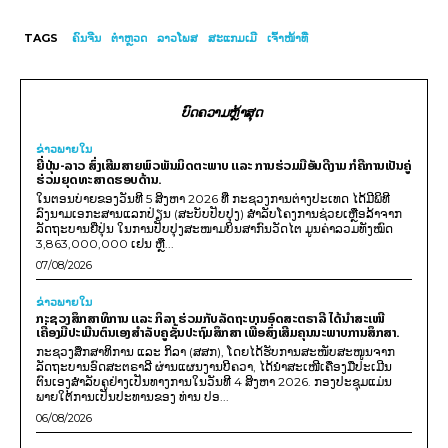
TAGS
ຄົນຈີນ
ຕຳຫຼວດ
ລາວໂພສ
ສະແກມເມີ
ເຈົ້າໜ້າທີ່
ບົດຄວາມຫຼ້າສຸດ
ຂ່າວພາຍ​ໃນ
ຍີ່ປຸ່ນ-ລາວ ສົ່ງເສີມສາຍພົວພັນມິດຕະພາບ ແລະ ການຮ່ວມມືອັນດີງາມ ກໍຄືການເປັນຄູ່
ຮ່ວມຍຸດທະສາດຮອບດ້ານ.
ໃນຕອນບ່າຍຂອງວັນທີ 5 ສິງຫາ 2026 ທີ່ ກະຊວງການຕ່າງປະເທດ ໄດ້ມີພິທີ
ລົງນາມເອກະສານແລກປ່ຽນ (ສະບັບປັບປຸງ) ສໍາລັບໂຄງການຊ່ວຍເຫຼືອລ້າຈາກ
ລັດຖະບານຍີ່ປຸ່ນ ໃນການປັບປຸງສະໜາມບິນສາກົນວັດໄຕ ມູນຄ່າລວມທັງໝົດ
3,863,000,000 ເຢນ ຫຼື...
07/08/2026
ຂ່າວພາຍ​ໃນ
ກະຊວງສຶກສາທິການ ແລະ ກິລາ ຮ່ວມກັບລັດຖະບານອົດສະຕຣາລີ ໄດ້ນຳສະເໜີ
ເຄື່ອງມືປະເມີນຕົນເອງສຳລັບຄູຊັ້ນປະຖົມສຶກສາ ເພື່ອສົ່ງເສີມຄຸນນະພາບການສຶກສາ.
ກະຊວງສຶກສາທິການ ແລະ ກິລາ (ສສກ), ໂດຍໄດ້ຮັບການສະໜັບສະໜູນຈາກ
ລັດຖະບານອົດສະຕຣາລີ ຜ່ານແຜນງານບີຄວາ, ໄດ້ນຳສະເໜີເຄື່ອງມືປະເມີນ
ຕົນເອງສຳລັບຄູຢ່າງເປັນທາງການໃນວັນທີ 4 ສິງຫາ 2026. ກອງປະຊຸມແມ່ນ
ພາຍໃຕ້ການເປັນປະທານຂອງ ທ່ານ ປອ...
06/08/2026