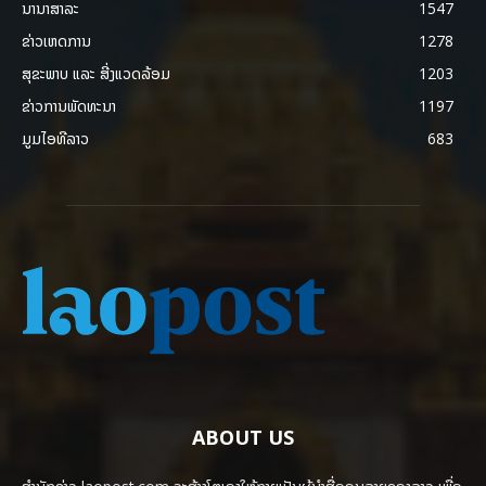
ນານາສາລະ
1547
ຂ່າວເຫດການ
1278
ສຸຂະພາບ ແລະ ສີ່ງແວດລ້ອມ
1203
ຂ່າວການພັດທະນາ
1197
ມູມໄອທີລາວ
683
ABOUT US