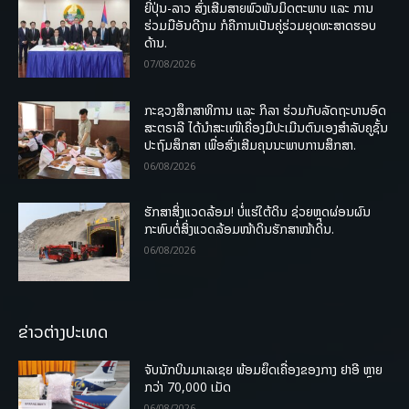
ຍີ່ປຸ່ນ-ລາວ ສົ່ງເສີມສາຍພົວພັນມິດຕະພາບ ແລະ ການ
ຮ່ວມມືອັນດີງາມ ກໍຄືການເປັນຄູ່ຮ່ວມຍຸດທະສາດຮອບ
ດ້ານ.
07/08/2026
ກະຊວງສຶກສາທິການ ແລະ ກິລາ ຮ່ວມກັບລັດຖະບານອົດ
ສະຕຣາລີ ໄດ້ນຳສະເໜີເຄື່ອງມືປະເມີນຕົນເອງສຳລັບຄູຊັ້ນ
ປະຖົມສຶກສາ ເພື່ອສົ່ງເສີມຄຸນນະພາບການສຶກສາ.
06/08/2026
ຮັກສາສິ່ງແວດລ້ອມ! ບໍ່ແຮ່ໃຕ້ດິນ ຊ່ວຍຫຼຸດຜ່ອນຜົນ
ກະທົບຕໍ່ສິ່ງແວດລ້ອມໜ້າດິນຮັກສາໜ້າດິນ.
06/08/2026
ຂ່າວຕ່າງປະເທດ
ຈັບນັກບິນມາເລເຊຍ ພ້ອມຍຶດເຄື່ອງຂອງກາງ ຢາອີ ຫຼາຍ
ກວ່າ 70,000 ເມັດ
06/08/2026