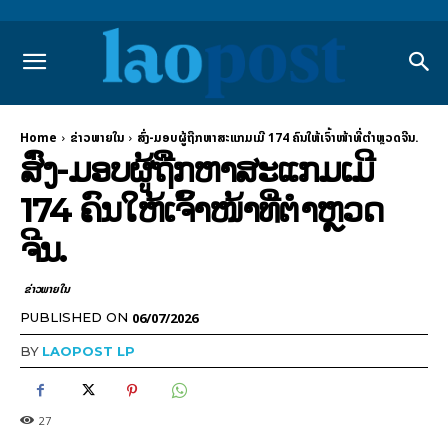
Home
ຂ່າວພາຍ​ໃນ
ສົ່ງ-ມອບຜູ້ຖືກຫາສະແກມເມີ 174 ຄົນໃຫ້ເຈົ້າໜ້າທີ່ຕຳຫຼວດຈີນ.
ສົ່ງ-ມອບຜູ້ຖືກຫາສະແກມເມີ
174 ຄົນໃຫ້ເຈົ້າໜ້າທີ່ຕຳຫຼວດ
ຈີນ.
ຂ່າວພາຍ​ໃນ
06/07/2026
PUBLISHED ON
BY
LAOPOST LP
27