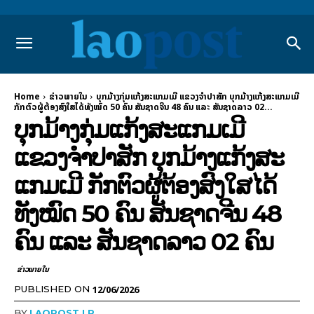
Home
ຂ່າວພາຍ​ໃນ
ບຸກມ້າງກຸ່ມແກ້ງສະແກມເມີ ແຂວງຈໍາປາສັກ ບຸກມ້າງແກ້ງສະແກມເມີ
ກັກຕົວຜູ້ຕ້ອງສົງໃສໄດ້ທັງໝົດ 50 ຄົນ ສັນຊາດຈີນ 48 ຄົນ ແລະ ສັນຊາດລາວ 02...
ບຸກມ້າງກຸ່ມແກ້ງສະແກມເມີ
ແຂວງຈໍາປາສັກ ບຸກມ້າງແກ້ງສະ
ແກມເມີ ກັກຕົວຜູ້ຕ້ອງສົງໃສໄດ້
ທັງໝົດ 50 ຄົນ ສັນຊາດຈີນ 48
ຄົນ ແລະ ສັນຊາດລາວ 02 ຄົນ
ຂ່າວພາຍ​ໃນ
12/06/2026
PUBLISHED ON
BY
LAOPOST LP