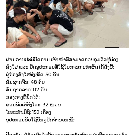
ຜ່ານການປະຕິບັດການ ເຈົ້າໜ້າທີ່ສາມາດຄວບຄຸມຕົວຜູ້ຕ້ອງ
ສົງໃສ ແລະ ຢຶດອຸປະກອນທີ່ໃຊ້ໃນການກະທຳຜິດໄດ້ດັ່ງນີ້:
ຜູ້ຕ້ອງສົງໃສທັງໝົດ: 50 ຄົນ
ສັນຊາດຈີນ: 48 ຄົນ
ສັນຊາດລາວ: 02 ຄົນ
ຂອງກາງທີ່ຢຶດໄດ້:
ຄອມພິວເຕີຕັ້ງໂຕະ: 32 ໜ່ວຍ
ໂທລະສັບມືຖື: 152 ເຄື່ອງ
ອຸປະກອນຮັບໃຊ້ອື່ນໆອີກຈຳນວນໜຶ່ງ