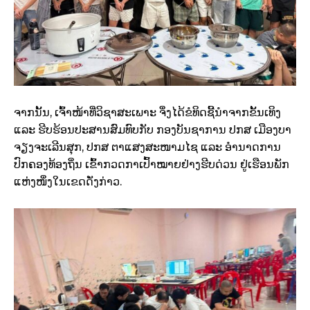
ຈາກນັ້ນ, ເຈົ້າໜ້າທີ່ວິຊາສະເພາະ ຈຶ່ງໄດ້ຂໍທິດຊີ້ນຳຈາກຂັ້ນເທິງ
ແລະ ຮີບຮ້ອນປະສານສົມທົບກັບ ກອງບັນຊາການ ປກສ ເມືອງບາ
ຈຽງຈະເລີນສຸກ, ປກສ ຕາແສງສະໜາມໄຊ ແລະ ອຳນາດການ
ປົກຄອງທ້ອງຖິ່ນ ເຂົ້າກວດກາເປົ້າໝາຍຢ່າງຮີບດ່ວນ ຢູ່ເຮືອນພັກ
ແຫ່ງໜຶ່ງໃນເຂດດັ່ງກ່າວ.