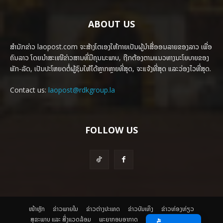
ABOUT US
ສຳນັກຂ່າວ laopost.com ຈະສ້າງໂຕເອງໃຫ້ກາຍເປັນຜູ້ນຳສື່ອອນລາຍຂອງລາວ ເພື່ອ
ຄົນລາວ ໂດຍນຳສະເໜີຂ່າວສານທີ່ມີຄຸນນະພາບ, ຖືກຕ້ອງຕາມແນວທາງນະໂຍບາຍຂອງ
ພັກ-ລັດ, ເປັນປະໂຫຍດຕໍ່ຜູ້ຊົມໃຫ້ໄດ້ຫຼາກຫຼາຍທີ່ສຸດ, ຈະແຈ້ງທີ່ສຸດ ແລະວ່ອງໄວທີ່ສຸດ.
Contact us:
laopost@rdkgroup.la
FOLLOW US
ໜ້າຫຼັກ
ຂ່າວພາຍ​ໃນ
ຂ່າວຕ່າງປະເທດ
​ຂ່າວບັນເທິງ
​ຂ່າວທ່ອງທ່ຽວ
ສຸຂະພາບ ແລະ ສີ່ງແວດລ້ອມ
ພະຍາກອນອາກາດ