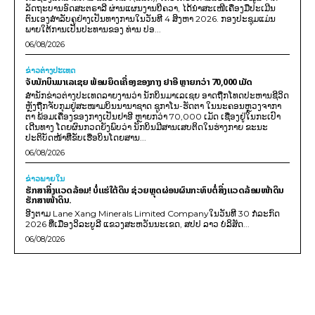
ລັດຖະບານອົດສະຕຣາລີ ຜ່ານແຜນງານບີຄວາ, ໄດ້ນຳສະເໜີເຄື່ອງມືປະເມີນ
ຕົນເອງສຳລັບຄູຢ່າງເປັນທາງການໃນວັນທີ 4 ສິງຫາ 2026. ກອງປະຊຸມແມ່ນ
ພາຍໃຕ້ການເປັນປະທານຂອງ ທ່ານ ປອ...
06/08/2026
ຂ່າວຕ່າງປະເທດ
ຈັບນັກບິນມາເລເຊຍ ພ້ອມຍຶດເຄື່ອງຂອງກາງ ຢາອີ ຫຼາຍກວ່າ 70,000 ເມັດ
ສຳນັກຂ່າວຕ່າງປະເທດລາຍງານວ່າ ນັກບິນມາເລເຊຍ ອາດຖືກໂທດປະຫານຊີວິດ
ຫຼັງຖືກຈັບກຸມຢູ່ສະໜາມບິນນານາຊາດ ຊູກາໂນ-ຮັດຕາ ໃນນະຄອນຫຼວງຈາກາ
ຕາ ພ້ອມເຄື່ອງຂອງກາງເປັນຢາອີ ຫຼາຍກວ່າ 70,000 ເມັດ ເຊື່ອງຢູ່ໃນກະເປົາ
ເດີນທາງ ໂດຍຜົນກວດຍັງພົບວ່າ ນັກບິນມີສານເສບຕິດໃນຮ່າງກາຍ ຂະນະ
ປະຕິບັດໜ້າທີ່ຂັບເຮືອບິນໂດຍສານ...
06/08/2026
ຂ່າວພາຍ​ໃນ
ຮັກສາສິ່ງແວດລ້ອມ! ບໍ່ແຮ່ໃຕ້ດິນ ຊ່ວຍຫຼຸດຜ່ອນຜົນກະທົບຕໍ່ສິ່ງແວດລ້ອມໜ້າດິນ
ຮັກສາໜ້າດິນ.
ອີງຕາມ Lane Xang Minerals Limited Companyໃນວັນທີ 30 ກໍລະກົດ
2026 ທີ່ເມືອງວິລະບູລີ ແຂວງສະຫວັນນະເຂດ, ສປປ ລາວ ບໍລິສັດ...
06/08/2026