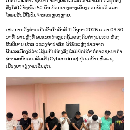
ເຄື່ອນໄຫວອາດຊະຍາກຳທາງເທັກໂນໂລຢີ ສາມາດກັກຕົວຜູ້ຕ້ອງ
ສົງໃສໄດ້ທັງໝົດ 50 ຄົນ ພ້ອມຂອງກາງເຄື່ອງຄອມພິວເຕີ ແລະ
ໂທລະສັບມືຖືເປັນຈຳນວນຫຼວງຫຼາຍ.
ເຫດການດັ່ງກ່າວເກີດຂຶ້ນໃນວັນທີ 11 ມິຖຸນາ 2026 ເວລາ 09:30
ນາທີ, ພາຍຫຼັງທີ່ ພະແນກຕຳຫຼວດຄຸ້ມຄອງຄົນຕ່າງປະເທດ ຫ້ອງ
ສັນຕິບານ ປກສ ແຂວງຈຳປາສັກ ໄດ້ຮັບແຫຼ່ງຂ່າວຈາກ
ພົນລະເມືອງດີວ່າ: ມີກຸ່ມຄົນຕ້ອງສົງໃສມີພຶດຕິກຳກໍ່ອາດຊະຍາກຳ
ຜ່ານລະບົບຄອມພິວເຕີ (Cybercrime) ຢູ່ເຂດບ້ານຫົວແຊ,
ເມືອງບາຈຽງຈະເລີນສຸກ.