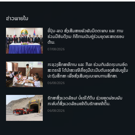
ຂ່າວພາຍໃນ
ຍີ່ປຸ່ນ-ລາວ ສົ່ງເສີມສາຍພົວພັນມິດຕະພາບ ແລະ ການ
ຮ່ວມມືອັນດີງາມ ກໍຄືການເປັນຄູ່ຮ່ວມຍຸດທະສາດຮອບ
ດ້ານ.
07/08/2026
ກະຊວງສຶກສາທິການ ແລະ ກິລາ ຮ່ວມກັບລັດຖະບານອົດ
ສະຕຣາລີ ໄດ້ນຳສະເໜີເຄື່ອງມືປະເມີນຕົນເອງສຳລັບຄູຊັ້ນ
ປະຖົມສຶກສາ ເພື່ອສົ່ງເສີມຄຸນນະພາບການສຶກສາ.
06/08/2026
ຮັກສາສິ່ງແວດລ້ອມ! ບໍ່ແຮ່ໃຕ້ດິນ ຊ່ວຍຫຼຸດຜ່ອນຜົນ
ກະທົບຕໍ່ສິ່ງແວດລ້ອມໜ້າດິນຮັກສາໜ້າດິນ.
06/08/2026