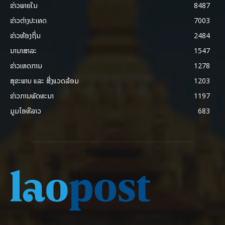
ຂ່າວພາຍ​ໃນ
8487
ຂ່າວຕ່າງປະເທດ
7003
ຂ່າວທ້ອງຖິ່ນ
2484
ນານາສາລະ
1547
ຂ່າວເຫດການ
1278
ສຸຂະພາບ ແລະ ສີ່ງແວດລ້ອມ
1203
ຂ່າວການພັດທະນາ
1197
ມູມໄອທີລາວ
683