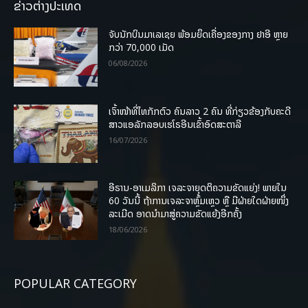
ຂ່າວຕ່າງປະເທດ
ຈັບນັກບິນມາເລເຊຍ ພ້ອມຍຶດເຄື່ອງຂອງກາງ ຢາອີ ຫຼາຍ
ກວ່າ 70,000 ເມັດ
06/08/2026
ເຈົ້າໜ້າທີ່ໄທກັກຕົວ ຄົນລາວ 2 ຄົນ ທີ່ກ່ຽວຂ້ອງກັບຄະດີ
ສາວແອລັກລອບເຮໂຣອີນເຂົ້າອົດສະຕາລີ
16/07/2026
ອີຣານ-ອາເມລິກາ ເຈລະຈາຍຸດຕິຄວາມຂັດແຍ່ງ! ພາຍໃນ
60 ວັນນີ້ ຖ້າການເຈລະຈາຫຼົ້ມເຫຼວ ຫຼື ມີຝ່າຍໃດຝ່າຍໜຶ່ງ
ລະເມີດ ອາດນໍາມາສູ່ຄວາມຂັດແຍ້ງອີກຄັ້ງ
18/06/2026
POPULAR CATEGORY