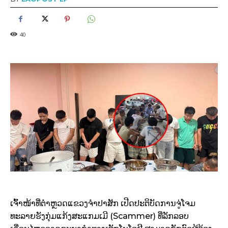
40
ເຈົ້າໜ້າທີ່ຕຳຫຼວດແຂວງຈຳປາສັກ ເປີດປະຕິບັດການຈູ່ໂຈມ
ທະລາຍຮັງກຸ່ມແກ້ງສະແກມເມີ (Scammer) ທີ່ລັກລອບ