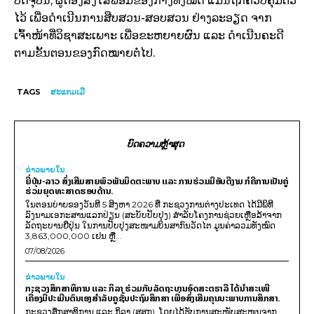
ປັດຈຸບັນ, ຜູ້ຕ້ອງສົງໃສພ້ອມຂອງກາງທັງໝົດ ແມ່ນຖືກຄວບຄຸມຕົວ
ໄວ້ ເພື່ອດຳເນີນການສືບສວນ-ສອບສວນ ຢ່າງລະອຽດ ຈາກ
ເຈົ້າໜ້າທີ່ວິຊາສະເພາະ ເພື່ອຂະຫຍາຍຜົນ ແລະ ດຳເນີນຄະດີ
ຕາມຂັ້ນຕອນຂອງກົດໝາຍຕໍ່ໄປ.
TAGS
ສະແກມເມີ
ບົດຄວາມຫຼ້າສຸດ
ຂ່າວພາຍ​ໃນ
ຍີ່ປຸ່ນ-ລາວ ສົ່ງເສີມສາຍພົວພັນມິດຕະພາບ ແລະ ການຮ່ວມມືອັນດີງາມ ກໍຄືການເປັນຄູ່
ຮ່ວມຍຸດທະສາດຮອບດ້ານ.
ໃນຕອນບ່າຍຂອງວັນທີ 5 ສິງຫາ 2026 ທີ່ ກະຊວງການຕ່າງປະເທດ ໄດ້ມີພິທີ
ລົງນາມເອກະສານແລກປ່ຽນ (ສະບັບປັບປຸງ) ສໍາລັບໂຄງການຊ່ວຍເຫຼືອລ້າຈາກ
ລັດຖະບານຍີ່ປຸ່ນ ໃນການປັບປຸງສະໜາມບິນສາກົນວັດໄຕ ມູນຄ່າລວມທັງໝົດ
3,863,000,000 ເຢນ ຫຼື...
07/08/2026
ຂ່າວພາຍ​ໃນ
ກະຊວງສຶກສາທິການ ແລະ ກິລາ ຮ່ວມກັບລັດຖະບານອົດສະຕຣາລີ ໄດ້ນຳສະເໜີ
ເຄື່ອງມືປະເມີນຕົນເອງສຳລັບຄູຊັ້ນປະຖົມສຶກສາ ເພື່ອສົ່ງເສີມຄຸນນະພາບການສຶກສາ.
ກະຊວງສຶກສາທິການ ແລະ ກິລາ (ສສກ), ໂດຍໄດ້ຮັບການສະໜັບສະໜູນຈາກ