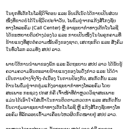
ໃນຍຸກທີ່ເຕັກໂນໂລຊີດິຈິຕອນ ແລະ ອິນເຕີເນັດໄດ້ກາຍເປັນສ່ວນ
ໜຶ່ງທີ່ຂາດບໍ່ໄດ້ໃນຊີວິດປະຈຳວັນ, ໄພຂົ່ມຂູ່ຈາກແກ້ງສໍ້ໂກງຊັບ
ທາງໂທລະຄົມ (Call Center) ຫຼື ອາຊະຍາກຳທາງເຕັກໂນໂລຊີ
ໄດ້ຂະຫຍາຍຕົວຢ່າງວ່ອງໄວ ແລະ ກາຍເປັນໜຶ່ງໃນໄພຄຸກຄາມທີ່
ຮ້າຍແຮງທີ່ສຸດຕໍ່ຄວາມໝັ້ນຄົງຂອງຊາດ, ເສດຖະກິດ ແລະ ສັງຄົມ
ໃນທົ່ວໂລກ ລວມທັງ ສປປ ລາວ.
ພາຍໃຕ້ການນໍາພາຂອງພັກ ແລະ ລັດຖະບານ ສປປ ລາວ ໄດ້ຮັບຮູ້
ຄວາມຄວາມອັນຕະລາຍຮ້າຍແຮງຂອງໄພດັ່ງກ່າວ ແລະ ໄດ້ດໍາ
ເນີນການຢ່າງຈິງຈັງ-ຕໍ່ເນື່ອງ ໃນການປ້ອງກັນ, ສະກັດກັ້ນ ແລະ
ຕ້ານໄພຂົ່ມຂູ່ຈາກກຸ່ມແກ້ງອາຊະຍາກຳທາງໂທລະຄົມ ໂດຍ
ສະເພາະ ກະຊວງ ປກສ ກໍຄື ເຈົ້າໜ້າທີ່ຕຳຫຼວດວິຊາສະເພາະ
ແມ່ນໄດ້ເອົາໃຈໃສ່ເຂົ້າໃນການຕິດຕາມກວດກາ ແລະ ສະກັດກັ້ນ
ບັນດາກຸ່ມອາຊະຍາກຳທາງເຕັກໂນໂລຊີ ຫຼື ແກ້ງສໍ້ໂກງຊັບທາງໂທ
ລະຄົມ ທີ່ລັກລອບເຂົ້າມາເຄື່ອນໄຫວຜິດກົດໝາຍຢູ່ ສປປ ລາວ.