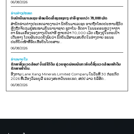
06/08/2026
ຂ່າວຕ່າງປະເທດ
ຈັບນັກບິນມາເລເຊຍ ພ້ອມຍຶດເຄື່ອງຂອງກາງ ຢາອີ ຫຼາຍກວ່າ 70,000 ເມັດ
ສຳນັກຂ່າວຕ່າງປະເທດລາຍງານວ່າ ນັກບິນມາເລເຊຍ ອາດຖືກໂທດປະຫານຊີວິດ
ຫຼັງຖືກຈັບກຸມຢູ່ສະໜາມບິນນານາຊາດ ຊູກາໂນ-ຮັດຕາ ໃນນະຄອນຫຼວງຈາກາ
ຕາ ພ້ອມເຄື່ອງຂອງກາງເປັນຢາອີ ຫຼາຍກວ່າ 70,000 ເມັດ ເຊື່ອງຢູ່ໃນກະເປົາ
ເດີນທາງ ໂດຍຜົນກວດຍັງພົບວ່າ ນັກບິນມີສານເສບຕິດໃນຮ່າງກາຍ ຂະນະ
ປະຕິບັດໜ້າທີ່ຂັບເຮືອບິນໂດຍສານ...
06/08/2026
ຂ່າວພາຍ​ໃນ
ຮັກສາສິ່ງແວດລ້ອມ! ບໍ່ແຮ່ໃຕ້ດິນ ຊ່ວຍຫຼຸດຜ່ອນຜົນກະທົບຕໍ່ສິ່ງແວດລ້ອມໜ້າດິນ
ຮັກສາໜ້າດິນ.
ອີງຕາມ Lane Xang Minerals Limited Companyໃນວັນທີ 30 ກໍລະກົດ
2026 ທີ່ເມືອງວິລະບູລີ ແຂວງສະຫວັນນະເຂດ, ສປປ ລາວ ບໍລິສັດ...
06/08/2026