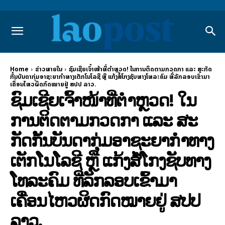
Home
ຂ່າວພາຍ​ໃນ
ຊົມເຊີຍເຈົ້າໜ້າທີ່ຕຳຫຼວດ! ໃນການຕິດຕາມກວດກາ ແລະ ສະກັດ
ກັ້ນບັນດາກຸ່ມອາຊະຍາກຳທາງເຕັກໂນໂລຊີ ຫຼື ແກ້ງສໍ້ໂກງຊັບທາງໂທລະຄົມ ທີ່ລັກລອບເຂົ້າມາ
ເຄື່ອນໄຫວຜິດກົດໝາຍຢູ່ ສປປ ລາວ.
ຊົມເຊີຍເຈົ້າໜ້າທີ່ຕຳຫຼວດ! ໃນ
ການຕິດຕາມກວດກາ ແລະ ສະ
ກັດກັ້ນບັນດາກຸ່ມອາຊະຍາກຳທາງ
ເຕັກໂນໂລຊີ ຫຼື ແກ້ງສໍ້ໂກງຊັບທາງ
ໂທລະຄົມ ທີ່ລັກລອບເຂົ້າມາ
ເຄື່ອນໄຫວຜິດກົດໝາຍຢູ່ ສປປ
ລາວ.