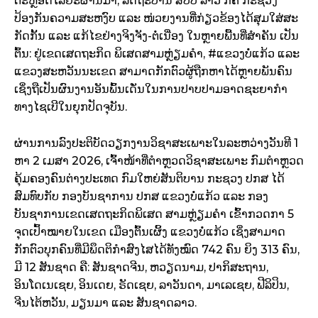
ຕະຫຼອດໄລຍະຜ່ານມາ, ລັດຖະບານ ສປປ ລາວ ກໍຄື ກະຊວງ
ປ້ອງກັນຄວາມສະຫງົບ ແລະ ໜ່ວຍງານທີ່ກ່ຽວຂ້ອງໄດ້ສຸມໃສ່ສະ
ກັດກັ້ນ ແລະ ແກ້ໄຂຢ່າງຈິງຈັງ-ຕໍ່ເນື່ອງ ໃນຫຼາຍພື້ນທີ່ສໍາຄັນ ເປັນ
ຕົ້ນ: ຢູ່ເຂດເສດຖະກິດ ພິເສດສາມຫຼ່ຽມຄໍາ, #ແຂວງບໍ່ແກ້ວ ແລະ
ແຂວງສະຫວັນນະເຂດ ສາມາດກັກຕົວຜູ້ຖືກຫາໄດ້ຫຼາຍພັນຄົນ
ເຊິ່ງຖືເປັນຜົນງານອັນພົ້ນເດັ່ນໃນການປາບປາມອາດຊະຍາກຳ
ທາງໄຊເບີໃນຍຸກປັດຈຸບັນ.
ຜ່ານການລົງປະຕິບັດວຽກງານວິຊາສະເພາະໃນລະຫວ່າງວັນທີ 1
ຫາ 2 ເມສາ 2026, ເຈົ້າໜ້າທີ່ຕຳຫຼວດວິຊາສະເພາະ ກົມຕຳຫຼວດ
ຄຸ້ມຄອງຄົນຕ່າງປະເທດ ກົມໃຫຍ່ສັນຕິບານ ກະຊວງ ປກສ ໄດ້
ສົມທົບກັບ ກອງບັນຊາການ ປກສ ແຂວງບໍ່ແກ້ວ ແລະ ກອງ
ບັນຊາການເຂດເສດຖະກິດພິເສດ ສາມຫຼ່ຽມຄຳ ເຂົ້າກວດກາ 5
ຈຸດເປົ້າໝາຍໃນເຂດ ເມືອງຕົ້ນເຜິ້ງ ແຂວງບໍ່ແກ້ວ ເຊິ່ງສາມາດ
ກັກຕົວບຸກຄົນທີ່ມີພຶດຕິກຳສົງໄສໄດ້ທັງໝົດ 742 ຄົນ ຍິງ 313 ຄົນ,
ມີ 12 ສັນຊາດ ຄື: ສັນຊາດຈີນ, ຫວຽດນາມ, ປາກິສະຖານ,
ອິນໂດເນເຊຍ, ອິນເດຍ, ຣັດເຊຍ, ລາວັນດາ, ມາເລເຊຍ, ຟີລິປິນ,
ຈີນໄຕ້ຫວັນ, ມຽນມາ ແລະ ສັນຊາດລາວ.