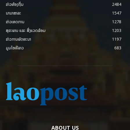
ຂ່າວທ້ອງຖິ່ນ
2484
ນານາສາລະ
1547
ຂ່າວເຫດການ
1278
ສຸຂະພາບ ແລະ ສີ່ງແວດລ້ອມ
1203
ຂ່າວການພັດທະນາ
1197
ມູມໄອທີລາວ
683
ABOUT US