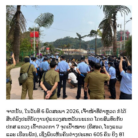
ຈາກນັ້ນ, ໃນວັນທີ 6 ພຶດສະພາ 2026, ເຈົ້າໜ້າທີ່ຕຳຫຼວດ ກໍໄດ້
ສືບຕໍ່ລົງປະຕິບັດງານຢູ່ແຂວງສະຫວັນນະເຂດ ໂດຍສົມທົບກັບ
ປກສ ແຂວງ ເຂົ້າກວດກາ 7 ຈຸດເປົ້າໝາຍ (ຣີສອດ, ໂຮງແຮມ
ແລະ ເຮືອນພັກ), ເຊິ່ງພົບເຫັນຄົນຕ່າງປະເທດ 605 ຄົນ ຍິງ 81