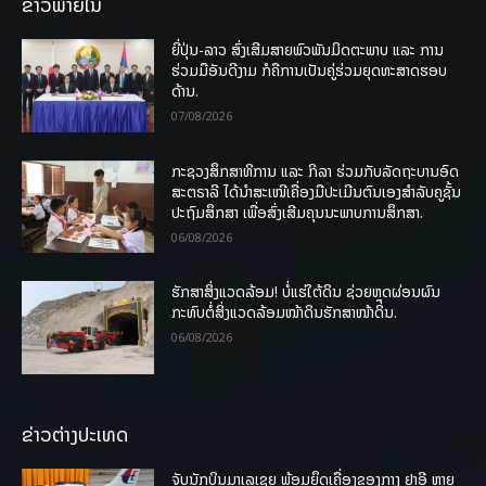
ຂ່າວພາຍໃນ
ຍີ່ປຸ່ນ-ລາວ ສົ່ງເສີມສາຍພົວພັນມິດຕະພາບ ແລະ ການ
ຮ່ວມມືອັນດີງາມ ກໍຄືການເປັນຄູ່ຮ່ວມຍຸດທະສາດຮອບ
ດ້ານ.
07/08/2026
ກະຊວງສຶກສາທິການ ແລະ ກິລາ ຮ່ວມກັບລັດຖະບານອົດ
ສະຕຣາລີ ໄດ້ນຳສະເໜີເຄື່ອງມືປະເມີນຕົນເອງສຳລັບຄູຊັ້ນ
ປະຖົມສຶກສາ ເພື່ອສົ່ງເສີມຄຸນນະພາບການສຶກສາ.
06/08/2026
ຮັກສາສິ່ງແວດລ້ອມ! ບໍ່ແຮ່ໃຕ້ດິນ ຊ່ວຍຫຼຸດຜ່ອນຜົນ
ກະທົບຕໍ່ສິ່ງແວດລ້ອມໜ້າດິນຮັກສາໜ້າດິນ.
06/08/2026
ຂ່າວຕ່າງປະເທດ
ຈັບນັກບິນມາເລເຊຍ ພ້ອມຍຶດເຄື່ອງຂອງກາງ ຢາອີ ຫຼາຍ