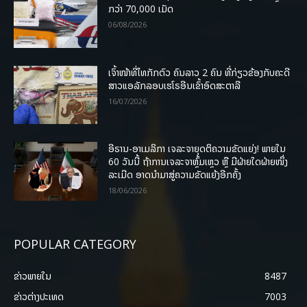
ກວ່າ 70,000 ເມັດ
06/08/2026
ເຈົ້າໜ້າທີ່ໄທກັກຕົວ ຄົນລາວ 2 ຄົນ ທີ່ກ່ຽວຂ້ອງກັບຄະດີ
ສາວແອລັກລອບເຮໂຣອີນເຂົ້າອົດສະຕາລີ
16/07/2026
ອີຣານ-ອາເມລິກາ ເຈລະຈາຍຸດຕິຄວາມຂັດແຍ່ງ! ພາຍໃນ
60 ວັນນີ້ ຖ້າການເຈລະຈາຫຼົ້ມເຫຼວ ຫຼື ມີຝ່າຍໃດຝ່າຍໜຶ່ງ
ລະເມີດ ອາດນໍາມາສູ່ຄວາມຂັດແຍ້ງອີກຄັ້ງ
18/06/2026
POPULAR CATEGORY
ຂ່າວພາຍ​ໃນ
8487
ຂ່າວຕ່າງປະເທດ
7003