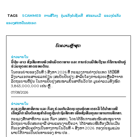
TAGS
SCAMMER
ການສໍ້ໂກງ
ກຸ່ມແກ້ງຄໍເຊັນເຕີ
ສະແກມເມີ
ແຂວງບໍ່ແກ້ວ
ແຂວງ​ສະ​ຫວັນ​ນະ​ເຂດ
ບົດຄວາມຫຼ້າສຸດ
ຂ່າວພາຍ​ໃນ
ຍີ່ປຸ່ນ-ລາວ ສົ່ງເສີມສາຍພົວພັນມິດຕະພາບ ແລະ ການຮ່ວມມືອັນດີງາມ ກໍຄືການເປັນຄູ່
ຮ່ວມຍຸດທະສາດຮອບດ້ານ.
ໃນຕອນບ່າຍຂອງວັນທີ 5 ສິງຫາ 2026 ທີ່ ກະຊວງການຕ່າງປະເທດ ໄດ້ມີພິທີ
ລົງນາມເອກະສານແລກປ່ຽນ (ສະບັບປັບປຸງ) ສໍາລັບໂຄງການຊ່ວຍເຫຼືອລ້າຈາກ
ລັດຖະບານຍີ່ປຸ່ນ ໃນການປັບປຸງສະໜາມບິນສາກົນວັດໄຕ ມູນຄ່າລວມທັງໝົດ
3,863,000,000 ເຢນ ຫຼື...
07/08/2026
ຂ່າວພາຍ​ໃນ
ກະຊວງສຶກສາທິການ ແລະ ກິລາ ຮ່ວມກັບລັດຖະບານອົດສະຕຣາລີ ໄດ້ນຳສະເໜີ
ເຄື່ອງມືປະເມີນຕົນເອງສຳລັບຄູຊັ້ນປະຖົມສຶກສາ ເພື່ອສົ່ງເສີມຄຸນນະພາບການສຶກສາ.
ກະຊວງສຶກສາທິການ ແລະ ກິລາ (ສສກ), ໂດຍໄດ້ຮັບການສະໜັບສະໜູນຈາກ
ລັດຖະບານອົດສະຕຣາລີ ຜ່ານແຜນງານບີຄວາ, ໄດ້ນຳສະເໜີເຄື່ອງມືປະເມີນ
ຕົນເອງສຳລັບຄູຢ່າງເປັນທາງການໃນວັນທີ 4 ສິງຫາ 2026. ກອງປະຊຸມແມ່ນ
ພາຍໃຕ້ການເປັນປະທານຂອງ ທ່ານ ປອ...