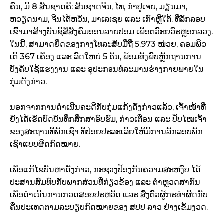
ຄົນ, ມີ 8 ສັນຊາດຄື: ສັນຊາດຈີນ, ໄທ, ກຳປູເຈຍ, ມຽນມາ,
ຫວຽດນາມ, ຈີນໄຕ້ຫວັນ, ມາເລເຊຍ ແລະ ເກົາຫຼີໃຕ້. ທີ່ລັກລອບ
ເຂົ້າມາສ້າງບັນຊີສື່ສັງຄົມອອນລາຍປອມ ເພື່ອຕວົະຍວົະຫຼອກລວງ.
ໃນນີ້, ສາມາດຢຶດຂອງກາງໂທລະສັບມືຖື 5.973 ໜ່ວຍ, ຄອມພິວ
ເຕີ 367 ເຄື່ອງ ແລະ ລົດໃຫຍ່ 5 ຄັນ, ພ້ອມທັງພົບຫຼັກຖານການ
ບັງຄັບໃຊ້ແຮງງານ ແລະ ອຸປະກອນທໍລະມານຮ່າງກາຍພາຍໃນ
ກຸ່ມດັ່ງກ່າວ.
ນອກຈາກການດຳເນີນຄະດີກັບກຸ່ມແກ້ງດັ່ງກ່າວແລ້ວ, ເຈົ້າໜ້າທີ່
ຍັງໄດ້ເຮັດບົດບັນທຶກສຶກສາອົບຮົມ, ກ່າວເຕືອນ ແລະ ປັບໄໝເຈົ້າ
ຂອງສະຖານທີ່ພັກເຊົາ ທີ່ປ່ອຍປະລະເລີຍໃຫ້ມີການລັກລອບພັກ
ເຊົາແບບຜິດກົດໝາຍ.
ເພື່ອແກ້ໄຂບັນຫາດັ່ງກ່າວ, ກະຊວງປ້ອງກັນຄວາມສະຫງົບ ໄດ້
ປະສານສົມທົບກັບພາກສ່ວນທີ່ກ່ຽວຂ້ອງ ແລະ ຕຳຫຼວດສາກົນ
ເພື່ອດຳເນີນການກວດສອບປະຫວັດ ແລະ ສົ່ງຕົວຜູ້ກະທຳຜິດກັບ
ຄືນປະເທດຕາມລະບຽບກົດໝາຍຂອງ ສປປ ລາວ ຢ່າງເຂັ້ມງວດ.