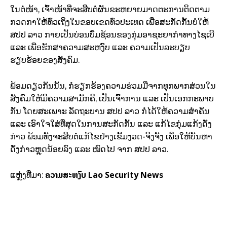
ໃນຕໍ່ໜ້າ, ເຈົ້າໜ້າທີ່ຈະສືບຕໍ່ຜັນຂະຫຍາຍມາດຕະການຕິດຕາມ
ກວດກາໃຫ້ທົ່ວເຖິງໃນຂອບເຂດທົ່ວປະເທດ ເພື່ອສະກັດກັ້ນບໍ່ໃຫ້
ສປປ ລາວ ກາຍເປັນບ່ອນບົ່ມຊ້ອນຂອງກຸ່ມອາຊະຍາກຳທາງໄຊເບີ
ແລະ ເພື່ອຮັກສາຄວາມສະຫງົບ ແລະ ຄວາມເປັນລະບຽບ
ຮຽບຮ້ອຍຂອງສັງຄົມ.
ພ້ອມດຽວກັນນັ້ນ, ກໍຮຽກຮ້ອງຄວາມຮ່ວມມືຈາກທຸກພາກສ່ວນໃນ
ສັງຄົມໃຫ້ມີຄວາມສາມັກຄີ, ເປັນເຈົ້າການ ແລະ ເປັນເອກກະພາບ
ກັນ ໂດຍສະເພາະ ລັດຖະບານ ສປປ ລາວ ກໍໄດ້ໃຫ້ຄວາມສໍາຄັນ
ແລະ ເອົາໃຈໃສ່ທີ່ສຸດໃນການສະກັດກັ້ນ ແລະ ແກ້ໄຂກຸ່ມແກ້ງດັ່ງ
ກ່າວ ພ້ອມທັງຈະສືບຕໍ່ແກ້ໄຂຢ່າງເຂັ້ມງວດ-ຈິງຈັງ ເພື່ອໃຫ້ບັນຫາ
ດັ່ງກ່າວຫຼຸດນ້ອຍລົງ ແລະ ໝົດໄປ ຈາກ ສປປ ລາວ.
ຄວາມສະຫງົບ
Lao Security News
ແຫຼ່ງທີ່ມາ: