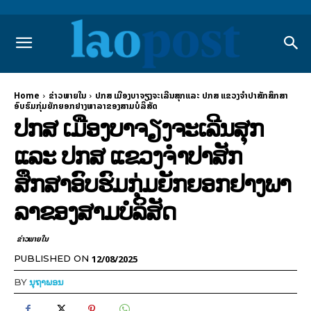
Home
ຂ່າວພາຍ​ໃນ
ປກສ ເມືອງບາຈຽງຈະເລີນສຸກແລະ ປກສ ແຂວງຈຳປາສັກສຶກສາ
ອົບຮົມກຸ່ມຍັກຍອກຢາງພາລາຂອງສາມບໍລິສັດ
ປກສ ເມືອງບາຈຽງຈະເລີນສຸກ
ແລະ ປກສ ແຂວງຈຳປາສັກ
ສຶກສາອົບຮົມກຸ່ມຍັກຍອກຢາງພາ
ລາຂອງສາມບໍລິສັດ
ຂ່າວພາຍ​ໃນ
12/08/2025
PUBLISHED ON
BY
ນຸຖາພອນ