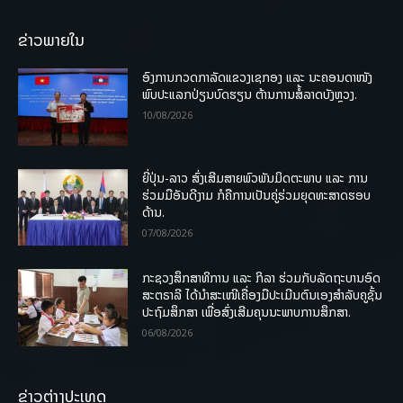
ຂ່າວພາຍໃນ
ອົງການກວດກາລັດແຂວງເຊກອງ ແລະ ນະຄອນດາໜັງ
ພົບປະແລກປ່ຽນບົດຮຽນ ຕ້ານການສໍ້ລາດບັງຫຼວງ.
10/08/2026
ຍີ່ປຸ່ນ-ລາວ ສົ່ງເສີມສາຍພົວພັນມິດຕະພາບ ແລະ ການ
ຮ່ວມມືອັນດີງາມ ກໍຄືການເປັນຄູ່ຮ່ວມຍຸດທະສາດຮອບ
ດ້ານ.
07/08/2026
ກະຊວງສຶກສາທິການ ແລະ ກິລາ ຮ່ວມກັບລັດຖະບານອົດ
ສະຕຣາລີ ໄດ້ນຳສະເໜີເຄື່ອງມືປະເມີນຕົນເອງສຳລັບຄູຊັ້ນ
ປະຖົມສຶກສາ ເພື່ອສົ່ງເສີມຄຸນນະພາບການສຶກສາ.
06/08/2026
ຂ່າວຕ່າງປະເທດ