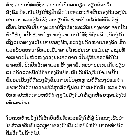
ສ້າງຄວາມບໍ່ສະຫົງບ,ຄວາມບໍ່ເປັນລະບຽບ, ຮຽບຮ້ອຍໃນ
ສັງຄົມ,ພ້ອມນັ້ນຍັງໃຫ້ຮູ້ສຶກຜິດໃນການກະທຳຜິດຂອງຕົນເອງໃນ
ຜ່ານມາ ແລະຮູ້ໄດ້ເຖີງລະບຽບກົດໝາຍທີ່ຈະໄດ້ປະຕິບັດຕໍ່ຜູ້
ເຄື່ອນໄຫວຮັບຊື້ຢາງພະລາບໍ່ຖືກຕ້ອງແລະລັກຢາງພາລາ,ຈາກນັ້ນ
ຍັງໃຫ້ກຸ່ມເປົ້າໝາຍດັ່ງກ່າວຮູ້ຈຳແນກໄດ້ສິ່ງທີ່ຖືກ-ຜິດ, ຮັບຮູ້ໄດ້
ເຖິງແນວທາງນະໂຍບາຍຂອງພັກ, ລະບຽບກົດໝາຍຂອງລັດ, ສິດ
ແລະພັນທະຂອງພົນລະເມືອງລາວໂດຍສະເພາະແມ່ນຊາວໜຸ່ມທີ່
ຈະກາຍເປັນໜໍ່ແໜງຂອງປະເທດຊາດ ເປັນຜູ້ສືບທອດທີ່ດີໃນ
ພາລະກິດປົກປັກຮັກສາແລະ ສ້າງສາພັດທະນາປະເທດ,ດັດປ່ຽນ
ແນວຄິດແລະພຶດຕິກຳຂອງຕົນພ້ອມກັນກັບຕົວ,ກັບໃຈມາເປັນ
ພົນລະເມືອງທີ່ດີຂອງສັງຄົມ,ກາຍເປັນລູກຫຼານທີ່ດີຂອງພໍ່ແມ່,ທຳ
ມາຫາກິນດ້ວຍຄວາມບໍລິສຸດສັດຊື່,ພ້ອມກັນສະກັດກັ້ນ ແລະ ຕ້ານ
ບັນຫາປະກົດການຫຍໍ້ທໍ້ຕ່າງໆໃນສັງຄົມໃຫ້ຫຼຸດໜ້ອຍຖອຍລົງໄປ
ເທື່ອລະກ້າວ.
ໃນຕອນທ້າຍຍັງໄດ້เຮັດບົດບັນທຶກແລະສົ່ງໃຫ້ຜູ້ ປົກຄອງເພື່ອນໍາ
ໄປສຶກສາອົບຮົມລູກຫຼານຂອງຕົນຕື່ມເພື່ອບໍ່ໃຫ້ກັບມາກະທຳຜິດ
ຕື່ມອີກໃນຄັ້ງຕໍ່ໄປ.