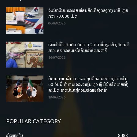
ຈັບນັກບິນມາເລເຊຍ ພ້ອມຍຶດເຄື່ອງຂອງກາງ ຢາອີ ຫຼາຍ
ກວ່າ 70,000 ເມັດ
06/08/2026
ເຈົ້າໜ້າທີ່ໄທກັກຕົວ ຄົນລາວ 2 ຄົນ ທີ່ກ່ຽວຂ້ອງກັບຄະດີ
ສາວແອລັກລອບເຮໂຣອີນເຂົ້າອົດສະຕາລີ
16/07/2026
ອີຣານ-ອາເມລິກາ ເຈລະຈາຍຸດຕິຄວາມຂັດແຍ່ງ! ພາຍໃນ
60 ວັນນີ້ ຖ້າການເຈລະຈາຫຼົ້ມເຫຼວ ຫຼື ມີຝ່າຍໃດຝ່າຍໜຶ່ງ
ລະເມີດ ອາດນໍາມາສູ່ຄວາມຂັດແຍ້ງອີກຄັ້ງ
18/06/2026
POPULAR CATEGORY
ຂ່າວພາຍ​ໃນ
8488