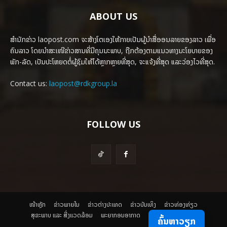
ABOUT US
ສຳນັກຂ່າວ laopost.com ຈະສ້າງໂຕເອງໃຫ້ກາຍເປັນຜູ້ນຳສື່ອອນລາຍຂອງລາວ ເພື່ອ
ຄົນລາວ ໂດຍນຳສະເໜີຂ່າວສານທີ່ມີຄຸນນະພາບ, ຖືກຕ້ອງຕາມແນວທາງນະໂຍບາຍຂອງ
ພັກ-ລັດ, ເປັນປະໂຫຍດຕໍ່ຜູ້ຊົມໃຫ້ໄດ້ຫຼາກຫຼາຍທີ່ສຸດ, ຈະແຈ້ງທີ່ສຸດ ແລະວ່ອງໄວທີ່ສຸດ.
Contact us:
laopost@rdkgroup.la
FOLLOW US
ໜ້າຫຼັກ
ຂ່າວພາຍ​ໃນ
ຂ່າວຕ່າງປະເທດ
​ຂ່າວບັນເທິງ
​ຂ່າວທ່ອງທ່ຽວ
ສຸຂະພາບ ແລະ ສີ່ງແວດລ້ອມ
ພະຍາກອນອາກາດ
ຄົ້ນຫາວຽກ