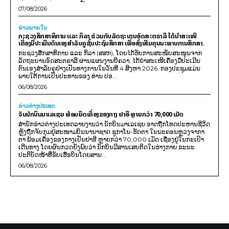
07/08/2026
ຂ່າວພາຍ​ໃນ
ກະຊວງສຶກສາທິການ ແລະ ກິລາ ຮ່ວມກັບລັດຖະບານອົດສະຕຣາລີ ໄດ້ນຳສະເໜີ
ເຄື່ອງມືປະເມີນຕົນເອງສຳລັບຄູຊັ້ນປະຖົມສຶກສາ ເພື່ອສົ່ງເສີມຄຸນນະພາບການສຶກສາ.
ກະຊວງສຶກສາທິການ ແລະ ກິລາ (ສສກ), ໂດຍໄດ້ຮັບການສະໜັບສະໜູນຈາກ
ລັດຖະບານອົດສະຕຣາລີ ຜ່ານແຜນງານບີຄວາ, ໄດ້ນຳສະເໜີເຄື່ອງມືປະເມີນ
ຕົນເອງສຳລັບຄູຢ່າງເປັນທາງການໃນວັນທີ 4 ສິງຫາ 2026. ກອງປະຊຸມແມ່ນ
ພາຍໃຕ້ການເປັນປະທານຂອງ ທ່ານ ປອ...
06/08/2026
ຂ່າວຕ່າງປະເທດ
ຈັບນັກບິນມາເລເຊຍ ພ້ອມຍຶດເຄື່ອງຂອງກາງ ຢາອີ ຫຼາຍກວ່າ 70,000 ເມັດ
ສຳນັກຂ່າວຕ່າງປະເທດລາຍງານວ່າ ນັກບິນມາເລເຊຍ ອາດຖືກໂທດປະຫານຊີວິດ
ຫຼັງຖືກຈັບກຸມຢູ່ສະໜາມບິນນານາຊາດ ຊູກາໂນ-ຮັດຕາ ໃນນະຄອນຫຼວງຈາກາ
ຕາ ພ້ອມເຄື່ອງຂອງກາງເປັນຢາອີ ຫຼາຍກວ່າ 70,000 ເມັດ ເຊື່ອງຢູ່ໃນກະເປົາ
ເດີນທາງ ໂດຍຜົນກວດຍັງພົບວ່າ ນັກບິນມີສານເສບຕິດໃນຮ່າງກາຍ ຂະນະ
ປະຕິບັດໜ້າທີ່ຂັບເຮືອບິນໂດຍສານ...
06/08/2026