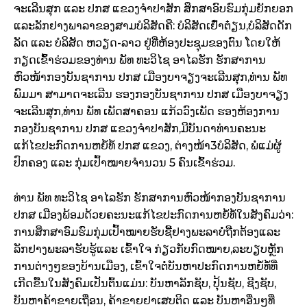
ຈະເລີນສຸກ ແລະ ປກສ ແຂວງຈຳປາສັກ ສຶກສາອົບຮົມກຸ່ມຍັກຍອກ
ແລະລັກຢາງພາລາຂອງສາມບໍລິສັດຄື: ບໍລິສັດເຢົ໋າຕ໋ຽນ,ບໍລິສັດດັກ
ລັດ ແລະ ບໍລິສັດ ຫວຽດ-ລາວ ຢູ່ທີ່ຫ້ອງປະຊຸມຂອງຕົນ ໂດຍໃຫ້
ກຽດເຂົ້າຮ່ວມຂອງທ່ານ ພັທ ທະວິໄຊ ອາໄລຮັກ ຮັກສາການ
ຫົວໜ້າກອງບັນຊາການ ປກສ ເມືອງບາຈຽງຈະເລີນສຸກ,ທ່ານ ພັທ
ພົມມາ ສາມາດຈະເລີນ ຮອງກອງບັນຊາການ ປກສ ເມືອງບາຈຽງ
ຈະເລີນສຸກ,ທ່ານ ພັທ ເພັດສາຄອນ ແກ້ວວົງເພັດ ຮອງຫ້ອງການ
ກອງບັນຊາການ ປກສ ແຂວງຈຳປາສັກ,ມີບັນດາທ່ານຄະນະ
ແກ້ໄຂປະກົດການຫຍໍ້ທໍ້ ປກສ ແຂວງ, ຕ່າງໜ້າ3ບໍລິສັດ, ພໍ່ແມ່ຜູ້
ປົກຄອງ ແລະ ກຸ່ມເປົ້າໝາຍຈຳນວນ 5 ຄົນເຂົ້າຮ່ວມ.
ທ່ານ ພັທ ທະວິໄຊ ອາໄລຮັກ ຮັກສາການຫົວໜ້າກອງບັນຊາການ
ປກສ ເມືອງພ້ອມດ້ວຍຄະນະແກ້ໄຂປະກົດການຫຍໍ້ທໍ້ໃນສັງຄົມວ່າ:
ການສຶກສາອົມຮົມກຸ່ມເປົ້າໝາຍຮັບຊື້ຢາງພະລາບໍ່ຖືກຕ້ອງແລະ
ລັກຢາງພະລາຮັບຮູ້ແລະ ເຂົ້າໃຈ ກ່ຽວກັບກົດໝາຍ,ລະບຽບຫຼັກ
ການຕ່າງໆຂອງບ້ານເມືອງ, ເຂົ້າໃຈຕໍ່ບັນຫາປະກົດການຫຍໍ້ທໍ້ທີ່
ເກີດຂື້ນໃນສັງຄົມເປັນຕົ້ນແມ່ນ: ບັນຫາລັກຊັບ, ປຸ້ນຊັບ, ຊີງຊັບ,
ບັນຫາຄ້າຂາຍເຖື່ອນ, ຄ້າຂາຍຢາເສບຕິດ ແລະ ບັນຫາອື່ນໆທີ່