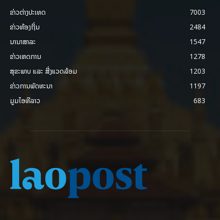
ຂ່າວຕ່າງປະເທດ
7003
ຂ່າວທ້ອງຖິ່ນ
2484
ນານາສາລະ
1547
ຂ່າວເຫດການ
1278
ສຸຂະພາບ ແລະ ສີ່ງແວດລ້ອມ
1203
ຂ່າວການພັດທະນາ
1197
ມູມໄອທີລາວ
683