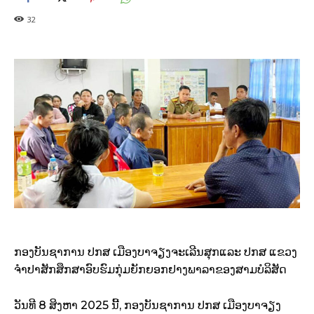
32
ກອງບັນຊາການ ປກສ ເມືອງບາຈຽງຈະເລີນສຸກແລະ ປກສ ແຂວງ
ຈຳປາສັກສຶກສາອົບຮົມກຸ່ມຍັກຍອກຢາງພາລາຂອງສາມບໍລິສັດ
ວັນທີ 8 ສິງຫາ 2025 ນີ້, ກອງບັນຊາການ ປກສ ເມືອງບາຈຽງ