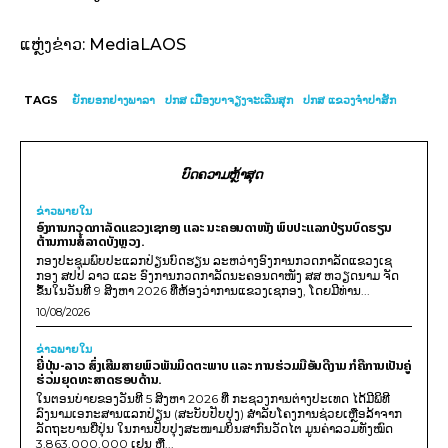
ແຫຼ່ງຂ່າວ: MediaLAOS
TAGS
ຍັກຍອກຢາງພາລາ
ປກສ ເມືອງບາຈຽງຈະເລີນສຸກ
ປກ​ສ ແຂວງ​ຈຳ​ປາ​ສັກ
ບົດຄວາມຫຼ້າສຸດ
ຂ່າວພາຍ​ໃນ
ອົງການກວດກາລັດແຂວງເຊກອງ ແລະ ນະຄອນດາໜັງ ພົບປະແລກປ່ຽນບົດຮຽນ
ຕ້ານການສໍ້ລາດບັງຫຼວງ.
ກອງປະຊຸມພົບປະແລກປ່ຽນບົດຮຽນ ລະຫວ່າງອົງການກວດກາລັດແຂວງເຊ
ກອງ ສປປ ລາວ ແລະ ອົງການກວດກາລັດນະຄອນດາໜັງ ສສ ຫວຽດນາມ ຈັດ
ຂຶ້ນໃນວັນທີ 9 ສິງຫາ 2026 ທີ່ຫ້ອງວ່າການແຂວງເຊກອງ, ໂດຍມີທ່ານ...
10/08/2026
ຂ່າວພາຍ​ໃນ
ຍີ່ປຸ່ນ-ລາວ ສົ່ງເສີມສາຍພົວພັນມິດຕະພາບ ແລະ ການຮ່ວມມືອັນດີງາມ ກໍຄືການເປັນຄູ່
ຮ່ວມຍຸດທະສາດຮອບດ້ານ.
ໃນຕອນບ່າຍຂອງວັນທີ 5 ສິງຫາ 2026 ທີ່ ກະຊວງການຕ່າງປະເທດ ໄດ້ມີພິທີ
ລົງນາມເອກະສານແລກປ່ຽນ (ສະບັບປັບປຸງ) ສໍາລັບໂຄງການຊ່ວຍເຫຼືອລ້າຈາກ
ລັດຖະບານຍີ່ປຸ່ນ ໃນການປັບປຸງສະໜາມບິນສາກົນວັດໄຕ ມູນຄ່າລວມທັງໝົດ
3,863,000,000 ເຢນ ຫຼື...