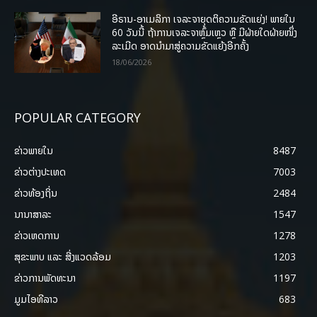
ອີຣານ-ອາເມລິກາ ເຈລະຈາຍຸດຕິຄວາມຂັດແຍ່ງ! ພາຍໃນ
60 ວັນນີ້ ຖ້າການເຈລະຈາຫຼົ້ມເຫຼວ ຫຼື ມີຝ່າຍໃດຝ່າຍໜຶ່ງ
ລະເມີດ ອາດນໍາມາສູ່ຄວາມຂັດແຍ້ງອີກຄັ້ງ
18/06/2026
POPULAR CATEGORY
ຂ່າວພາຍ​ໃນ
8487
ຂ່າວຕ່າງປະເທດ
7003
ຂ່າວທ້ອງຖິ່ນ
2484
ນານາສາລະ
1547
ຂ່າວເຫດການ
1278
ສຸຂະພາບ ແລະ ສີ່ງແວດລ້ອມ
1203
ຂ່າວການພັດທະນາ
1197
ມູມໄອທີລາວ
683