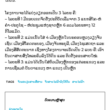
ໃຕ້ດິນ.
ໂຄງການຈະໄດ້ແບ່ງວຽກອອກເປັນ 3 ໄລຍະ ຄື:
– ໄລຍະທີ 1 ມີຂອບເຂດຈັດຕັ້ງປະຕິບັດເລີ່ມຈາກ 3 ແຍກສີໄຄ-ຫໍ
ຄໍາ-ປະຕູໄຊ – ຫໍປະຊຸມແຫ່ງຊາດຫຼັກ 6 ລວມໄລຍະທາງ 12
ກິໂລແມັດ.
– ໄລຍະທີ 2: ແມ່ນເນັ້ນໃສ່ 4 ເມືອງຫຼັກໃນນະຄອນຫຼວງວຽງຈັນ
ເຊັ່ນ: ເມືອງສີໂຄດຕະບອງ, ເມືອງຈັນທະບູລີ, ເມືອງໄຊເສດຖາ ແລະ
ເມືອງສີສັດຕະນາກ ເຊິ່ງທາງໂຄງການຈະເຮັດເປັນ 2 ແບບ ຄື: ເອົາ
ບັນດາສາຍສົ່ງໂທລະຄົມລົງໃຕ້ດິນ ແລະ ຕິດຕັ້ງຄອນສາຍໃໝ່.
– ໄລຍະທີ 3: ແມ່ນໄດ້ເນັ້ນໃສ່ຕົວເມືອງຫຼັກຂອງແຕ່ລະແຂວງ ແລະ
ການເຊື່ອມຕໍ່ ບັນດາແຂວງ ຫາ ແຂວງ ເປັນຫຼັກ
TAGS
ຈັດລະບຽບສາຍສື່ສານ
ຈັດສາຍໄຟຟ້າລົງໃຕ້ດິນ
ສາຍໄຟຟ້າ
ບົດຄວາມຫຼ້າສຸດ
ຂ່າວພາຍ​ໃນ