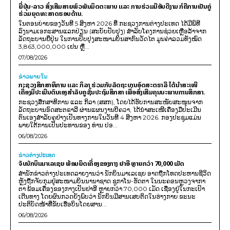
ຍີ່ປຸ່ນ-ລາວ ສົ່ງເສີມສາຍພົວພັນມິດຕະພາບ ແລະ ການຮ່ວມມືອັນດີງາມ ກໍຄືການເປັນຄູ່
ຮ່ວມຍຸດທະສາດຮອບດ້ານ.
ໃນຕອນບ່າຍຂອງວັນທີ 5 ສິງຫາ 2026 ທີ່ ກະຊວງການຕ່າງປະເທດ ໄດ້ມີພິທີ
ລົງນາມເອກະສານແລກປ່ຽນ (ສະບັບປັບປຸງ) ສໍາລັບໂຄງການຊ່ວຍເຫຼືອລ້າຈາກ
ລັດຖະບານຍີ່ປຸ່ນ ໃນການປັບປຸງສະໜາມບິນສາກົນວັດໄຕ ມູນຄ່າລວມທັງໝົດ
3,863,000,000 ເຢນ ຫຼື...
07/08/2026
ຂ່າວພາຍ​ໃນ
ກະຊວງສຶກສາທິການ ແລະ ກິລາ ຮ່ວມກັບລັດຖະບານອົດສະຕຣາລີ ໄດ້ນຳສະເໜີ
ເຄື່ອງມືປະເມີນຕົນເອງສຳລັບຄູຊັ້ນປະຖົມສຶກສາ ເພື່ອສົ່ງເສີມຄຸນນະພາບການສຶກສາ.
ກະຊວງສຶກສາທິການ ແລະ ກິລາ (ສສກ), ໂດຍໄດ້ຮັບການສະໜັບສະໜູນຈາກ
ລັດຖະບານອົດສະຕຣາລີ ຜ່ານແຜນງານບີຄວາ, ໄດ້ນຳສະເໜີເຄື່ອງມືປະເມີນ
ຕົນເອງສຳລັບຄູຢ່າງເປັນທາງການໃນວັນທີ 4 ສິງຫາ 2026. ກອງປະຊຸມແມ່ນ
ພາຍໃຕ້ການເປັນປະທານຂອງ ທ່ານ ປອ...
06/08/2026
ຂ່າວຕ່າງປະເທດ
ຈັບນັກບິນມາເລເຊຍ ພ້ອມຍຶດເຄື່ອງຂອງກາງ ຢາອີ ຫຼາຍກວ່າ 70,000 ເມັດ
ສຳນັກຂ່າວຕ່າງປະເທດລາຍງານວ່າ ນັກບິນມາເລເຊຍ ອາດຖືກໂທດປະຫານຊີວິດ
ຫຼັງຖືກຈັບກຸມຢູ່ສະໜາມບິນນານາຊາດ ຊູກາໂນ-ຮັດຕາ ໃນນະຄອນຫຼວງຈາກາ
ຕາ ພ້ອມເຄື່ອງຂອງກາງເປັນຢາອີ ຫຼາຍກວ່າ 70,000 ເມັດ ເຊື່ອງຢູ່ໃນກະເປົາ
ເດີນທາງ ໂດຍຜົນກວດຍັງພົບວ່າ ນັກບິນມີສານເສບຕິດໃນຮ່າງກາຍ ຂະນະ
ປະຕິບັດໜ້າທີ່ຂັບເຮືອບິນໂດຍສານ...
06/08/2026