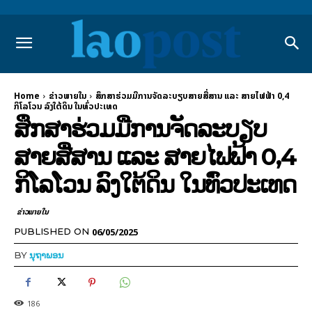
Home
ຂ່າວພາຍ​ໃນ
ສຶກສາຮ່ວມມືການຈັດລະບຽບສາຍສື່ສານ ແລະ ສາຍໄຟຟ້າ 0,4
ກິໂລໂວນ ລົງໃຕ້ດິນ ໃນທົ່ວປະເທດ
ສຶກສາຮ່ວມມືການຈັດລະບຽບ
ສາຍສື່ສານ ແລະ ສາຍໄຟຟ້າ 0,4
ກິໂລໂວນ ລົງໃຕ້ດິນ ໃນທົ່ວປະເທດ
ຂ່າວພາຍ​ໃນ
06/05/2025
PUBLISHED ON
BY
ນຸຖາພອນ
186