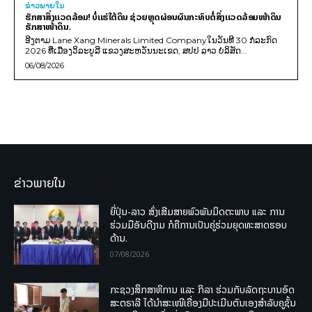
ຂ່າວພາຍ​ໃນ
ຮັກສາສິ່ງແວດລ້ອມ! ບໍ່ແຮ່ໃຕ້ດິນ ຊ່ວຍຫຼຸດຜ່ອນຜົນກະທົບຕໍ່ສິ່ງແວດລ້ອມໜ້າດິນ
ຮັກສາໜ້າດິນ.
ອີງຕາມ Lane Xang Minerals Limited Companyໃນວັນທີ 30 ກໍລະກົດ
2026 ທີ່ເມືອງວິລະບູລີ ແຂວງສະຫວັນນະເຂດ, ສປປ ລາວ ບໍລິສັດ...
06/08/2026
ຂ່າວພາຍໃນ
ຍີ່ປຸ່ນ-ລາວ ສົ່ງເສີມສາຍພົວພັນມິດຕະພາບ ແລະ ການ
ຮ່ວມມືອັນດີງາມ ກໍຄືການເປັນຄູ່ຮ່ວມຍຸດທະສາດຮອບ
ດ້ານ.
07/08/2026
ກະຊວງສຶກສາທິການ ແລະ ກິລາ ຮ່ວມກັບລັດຖະບານອົດ
ສະຕຣາລີ ໄດ້ນຳສະເໜີເຄື່ອງມືປະເມີນຕົນເອງສຳລັບຄູຊັ້ນ