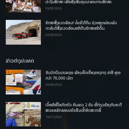
ປະຖົມສຶກສາ ເພື່ອສົ່ງເສີມຄຸນນະພາບການສຶກສາ.
06/08/2026
ຮັກສາສິ່ງແວດລ້ອມ! ບໍ່ແຮ່ໃຕ້ດິນ ຊ່ວຍຫຼຸດຜ່ອນຜົນ
ກະທົບຕໍ່ສິ່ງແວດລ້ອມໜ້າດິນຮັກສາໜ້າດິນ.
06/08/2026
ຂ່າວຕ່າງປະເທດ
ຈັບນັກບິນມາເລເຊຍ ພ້ອມຍຶດເຄື່ອງຂອງກາງ ຢາອີ ຫຼາຍ
ກວ່າ 70,000 ເມັດ
06/08/2026
ເຈົ້າໜ້າທີ່ໄທກັກຕົວ ຄົນລາວ 2 ຄົນ ທີ່ກ່ຽວຂ້ອງກັບຄະດີ
ສາວແອລັກລອບເຮໂຣອີນເຂົ້າອົດສະຕາລີ
16/07/2026