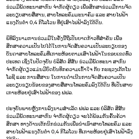
ຮ່ວມມືພັດທະນາສາກົນ ຈໍາກັດຜູ້ດຽວ ເພື່ອສຶກສາຮ່ວມມືການຈັດ
ລະບຽບສາຍສື່ສານ, ສາຍໂທລະຄົມມະນາຄົມ ແລະ ສາຍໄຟຟ້າ
ແຮງດັນຕໍ່າ 0,4 ກິໂລໂວນ ທີ່ຢູ່ເສົາໄຟຟ້າລົງໃຕ້ດິນ.
ພິທີລົງນາມການຮ່ວມມືໃນຄັ້ງນີ້ຖືເປັນບາດກ້າວທີ່ສໍາຄັນ ເພື່ອ
ສຶກສາຄວາມເປັນໄປໄດ້ໃນການຈັດສັນຄວາມເປັນລະບຽບຂອງ
ບັນດາສາຍໂທລະຄົມທີ່ເກາະຫ້ອຍຕາມເສົາໄຟຟ້າໃນຂອບເຂດທົ່ວ
ປະເທດ ເຊິ່ງໃນປັດຈຸບັນ ບໍລິສັດ ສີສັນ ຮ່ວມມືພັດທະນາ ສາກົນ
ຈໍາກັດຜູ້ດຽວແມ່ນມີບົດບັນທຶກຄວາມເຂົ້າໃຈ ກັບ ກະຊວງເຕັກໂນ
ໂລຊີ ແລະ ການສື່ສານ ໃນການດໍາເນີນການຈັດສັນຄວາມເປັນ
ລະບຽບຮຽບຮ້ອຍຂອງສາຍສື່ສານໂທລະຄົມລົງໃຕ້ດິນ ທີ່ເປັນສາຍ
ເກາະຫ້ອຍຢູ່ເສົາໄຟຟ້າຂອງ ຟຟລ.
ປະຈຸບັນພາຍຫຼັງການລົງນາມສໍາເລັດ ຟຟລ ແລະ ບໍລິສັດ ສີສັນ
ຮ່ວມມືພັດທະນາສາກົນ ຈໍາກັດຜູ້ດຽວ ຈະໄດ້ພ້ອມກັນຄົ້ນຄ້ວາ
ສຶກສາ ທາງດ້ານເຕັກນິກຮ່ວມກັນເພື່ອນໍາເອົາສາຍໂທລະຄົມ ແລະ
ສາຍໄຟຟ້າແຮງດັນຕໍ່າ 0,4 ກິໂລໂວນ ທີ່ເກາະຫ້ອຍຢູ່ເສົາໄຟຟ້າລົງ