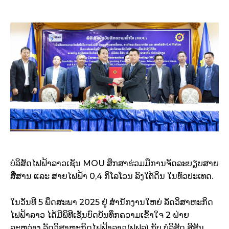
ບໍລິສັດໄຟຟ້າລາວເຊັນ MOU ສຶກສາຮ່ວມມືການຈັດລະບຽບສາຍ
ສື່ສານ ແລະ ສາຍໄຟຟ້າ 0,4 ກິໂລໂວນ ລົງໃຕ້ດິນ ໃນທົ່ວປະເທດ.
ໃນວັນທີ 5 ພຶດສະພາ 2025 ຢູ່ ສໍານັກງານໃຫຍ່ ລັດວິສາຫະກິດ
ໄຟຟ້າລາວ ໄດ້ມີພິທີເຊັນບົດບັນທຶກຄວາມເຂົ້າໃຈ 2 ຝ່າຍ
ລະຫວ່າງ ລັດວິສາຫະກິດໄຟຟ້າລາວ(ຟຟລ) ກັບ ບໍລິສັດ ສີສັນ