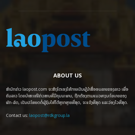
ABOUT US
ສຳນັກຂ່າວ laopost.com ຈະສ້າງໂຕເອງໃຫ້ກາຍເປັນຜູ້ນຳສື່ອອນລາຍຂອງລາວ ເພື່ອ
ຄົນລາວ ໂດຍນຳສະເໜີຂ່າວສານທີ່ມີຄຸນນະພາບ, ຖືກຕ້ອງຕາມແນວທາງນະໂຍບາຍຂອງ
ພັກ-ລັດ, ເປັນປະໂຫຍດຕໍ່ຜູ້ຊົມໃຫ້ໄດ້ຫຼາກຫຼາຍທີ່ສຸດ, ຈະແຈ້ງທີ່ສຸດ ແລະວ່ອງໄວທີ່ສຸດ.
Contact us:
laopost@rdkgroup.la