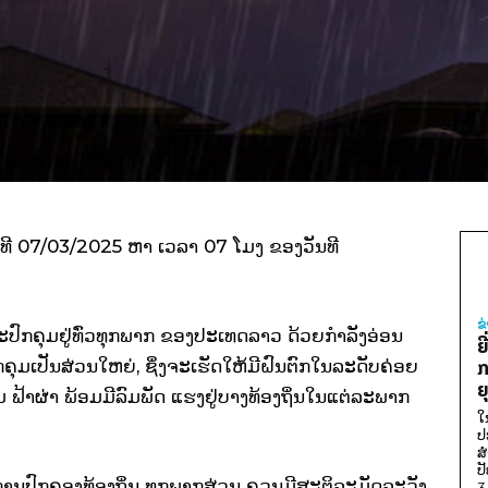
ີ 07/03/2025 ຫາ ເວລາ 07 ໂມງ ຂອງວັນທີ
ຂ
ະປົກຄຸມຢູ່ທົ່ວທຸກພາກ ຂອງປະເທດລາວ ດ້ວຍກໍາລັງອ່ອນ
ຍ
ຄຸມເປັນສ່ວນໃຫຍ່, ຊຶ່ງຈະເຮັດໃຫ້ມີຝົນຕົກໃນລະດັບຄ່ອຍ
ກ
ຍ
 ຟ້າຜ່າ ພ້ອມມີລົມພັດ ແຮງຢູ່ບາງທ້ອງຖິ່ນໃນແຕ່ລະພາກ
ໃ
ປ
ສ
ປ
 ອົງການປົກຄອງທ້ອງຖິ່ນ ທຸກພາກສ່ວນ ຄວນມີສະຕິລະມັດລະວັງ
3