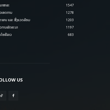
ນາສາລະ
1547
າວເຫດການ
1278
ຂະພາບ ແລະ ສີ່ງແວດລ້ອມ
1203
າວການພັດທະນາ
1197
ມໄອທີລາວ
683
OLLOW US