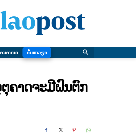
ອນອາກາດ
ຄົ້ນຫາວຽກ
ຕຸຄາດຈະມີຝົນຕົກ