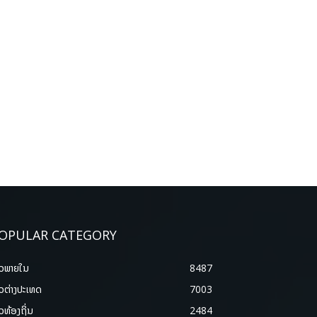
OPULAR CATEGORY
າວພາຍ​ໃນ
8487
າວຕ່າງປະເທດ
7003
າວທ້ອງຖິ່ນ
2484