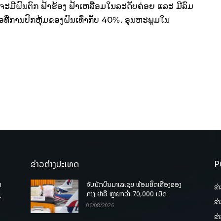
ຈະມີຝົນຕົກ ຟ້າຮ້ອງ ຟ້າເຫລື້ອມໃນລະດັບຄ່ອຍ ແລະ ມີລົມ
້ອທີ່ການປົກຫຸ້ມຂອງຝົນເທົ່າກັບ 40%. ອຸນຫະພູມໃນ
ຂ່າວຕ່າງປະເທດ
P
ບ
ຈັບນັກບິນມາເລເຊຍ ພ້ອມຍຶດເຄື່ອງຂອງ
ຂ່
່
ກາງ ຢາອີ ຫຼາຍກວ່າ 70,000 ເມັດ
ຂ່
06/08/2026
ຂ່