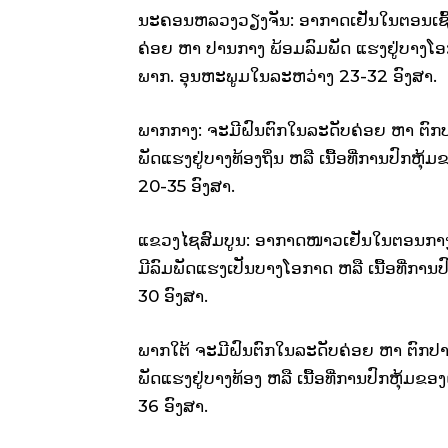
ນະຄອນຫລວງວຽງຈັນ: ອາກາດເຢັນໃນຕອນເຊົ້າ 
ຄ່ອຍ ຫາ ປານກາງ ພ້ອມລົມພັດ ແຮງຢູ່ບາງໂອກາ
ພາກ. ອຸນຫະພູມໃນລະຫວ່າງ 23-32 ອົງສາ.
ພາກກາງ: ຈະມີຝົນຕົກໃນລະດັບຄ່ອຍ ຫາ ຕົກປາ
ພັດແຮງຢູ່ບາງທ້ອງຖິ່ນ ຫລື ເນື້ອທີ່ການປົກຫ
20-35 ອົງສາ.
ແຂວງໄຊສົມບູນ: ອາກາດໜາວເຢັນໃນຕອນກາງຄ
ມີລົມພັດແຮງເປັນບາງໂອກາດ ຫລື ເນື້ອທີ່ການ
30 ອົງສາ.
ພາກໃຕ້ ຈະມີຝົນຕົກໃນລະດັບຄ່ອຍ ຫາ ຕົກປານ
ພັດແຮງຢູ່ບາງທ້ອງ ຫລື ເນື້ອທີ່ການປົກຫຸ້ມ
36 ອົງສາ.