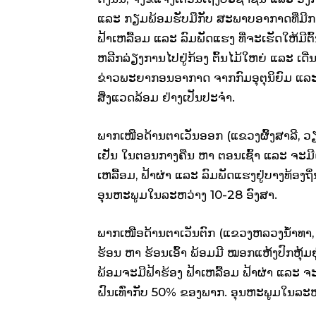
ແລະ ກຽມພ້ອມຮັບມືກັບ ສະພາບອາກາດທີ່ມີກ
ຟ້າເຫລື້ອມ ແລະ ລົມພັດແຮງ ທີ່ຈະເຮັດໃຫ້ມີຕ
ຫລີກລ່ຽງການໄປຢູ່ກ້ອງ ຕົ້ນໄມ້ໃຫຍ່ ແລະ ເດີ່ນກ
ຂ່າວພະຍາກອນອາກາດ ຈາກກົມອຸຕຸນິຍົມ ແ
ສິ່ງແວດລ້ອມ ຢ່າງເປັນປະຈໍາ.
ພາກເໜືອດ້ານຕາເວັນອອກ (ແຂວງຜົ້ງສາລີ, 
ເຢັນ ໃນຕອນກາງຄືນ ຫາ ຕອນເຊົ້າ ແລະ ຈະມີ
ເຫລື້ອມ, ຟ້າຜ່າ ແລະ ລົມພັດແຮງຢູ່ບາງທ້ອງຖິ
ອຸນຫະພູມໃນລະຫວ່າງ 10-28 ອົງສາ.
ພາກເໜືອດ້ານຕາເວັນຕົກ (ແຂວງຫລວງນໍ້າທາ, 
ຮ້ອນ ຫາ ຮ້ອນເອົ້າ ພ້ອມມີ ໝອກແຫ້ງປົກຫຸ້
ພ້ອມຈະມີຟ້າຮ້ອງ ຟ້າເຫລື້ອມ ຟ້າຜ່າ ແລະ ຈະມ
ຝົນເທົ່າກັບ 50% ຂອງພາກ. ອຸນຫະພູມໃນລະຫວ