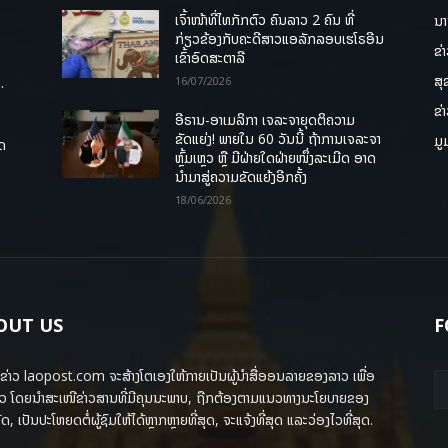
ເຈົ້າໜ້າທີ່ໄທກັກຕົວ ຄົນລາວ 2 ຄົນ ທີ່
ນາ
ກ່ຽວຂ້ອງກັບຄະດີສາວແອລັກລອບເຮໂຣອີນ
ຂ່
ເຂົ້າອົດສະຕາລີ
ສຸ
.
16/07/2026
ຂ່
ອີຣານ-ອາເມລິກາ ເຈລະຈາຍຸດຕິຄວາມ
ຂັດແຍ່ງ! ພາຍໃນ 60 ວັນນີ້ ຖ້າການເຈລະຈາ
ມູ
ຸດ
ຫຼົ້ມເຫຼວ ຫຼື ມີຝ່າຍໃດຝ່າຍໜຶ່ງລະເມີດ ອາດ
ນໍາມາສູ່ຄວາມຂັດແຍ້ງອີກຄັ້ງ
18/06/2026
OUT US
F
ຂ່າວ laopost.com ຈະສ້າງໂຕເອງໃຫ້ກາຍເປັນຜູ້ນຳສື່ອອນລາຍຂອງລາວ ເພື່ອ
ວ ໂດຍນຳສະເໜີຂ່າວສານທີ່ມີຄຸນນະພາບ, ຖືກຕ້ອງຕາມແນວທາງນະໂຍບາຍຂອງ
ດ, ເປັນປະໂຫຍດຕໍ່ຜູ້ຊົມໃຫ້ໄດ້ຫຼາກຫຼາຍທີ່ສຸດ, ຈະແຈ້ງທີ່ສຸດ ແລະວ່ອງໄວທີ່ສຸດ.