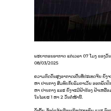
ພະຍາກອນອາກາດ ແຕ່ເວລາ 07 ໂມງ ຂອງວັນທ
08/03/2025
ຄວາມກົດດັນສູງອາກາດເຢັນທີ່ປະເທດຈີນ ຍັງຈ
ຫາ ປານກາງ ສົມທົບກັບລົມຕາເວັນ ອອກພັດປົກ
ຫາ ປານກາງ ແລະ ຍັງຈະມີຟ້າຮ້ອງ ຟ້າເຫລື້ອມ
ໃນໄລຍະ 1 ຫາ 2 ວັນຕໍ່ໜ້ານີ້.
ດັ່ງນັ້ນ, ຈຶ່ງຂໍແຈ້ງເຕືອນເຖິງປະຊາຊົນ ແລະ