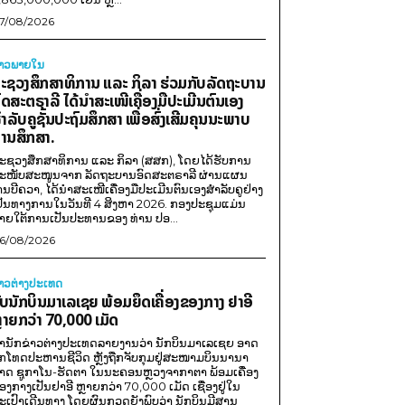
7/08/2026
່າວພາຍ​ໃນ
ະຊວງສຶກສາທິການ ແລະ ກິລາ ຮ່ວມກັບລັດຖະບານ
ົດສະຕຣາລີ ໄດ້ນຳສະເໜີເຄື່ອງມືປະເມີນຕົນເອງ
ຳລັບຄູຊັ້ນປະຖົມສຶກສາ ເພື່ອສົ່ງເສີມຄຸນນະພາບ
ານສຶກສາ.
ະຊວງສຶກສາທິການ ແລະ ກິລາ (ສສກ), ໂດຍໄດ້ຮັບການ
ະໜັບສະໜູນຈາກ ລັດຖະບານອົດສະຕຣາລີ ຜ່ານແຜນ
ານບີຄວາ, ໄດ້ນຳສະເໜີເຄື່ອງມືປະເມີນຕົນເອງສຳລັບຄູຢ່າງ
ປັນທາງການໃນວັນທີ 4 ສິງຫາ 2026. ກອງປະຊຸມແມ່ນ
າຍໃຕ້ການເປັນປະທານຂອງ ທ່ານ ປອ...
6/08/2026
່າວຕ່າງປະເທດ
ັບນັກບິນມາເລເຊຍ ພ້ອມຍຶດເຄື່ອງຂອງກາງ ຢາອີ
ຼາຍກວ່າ 70,000 ເມັດ
ຳນັກຂ່າວຕ່າງປະເທດລາຍງານວ່າ ນັກບິນມາເລເຊຍ ອາດ
ືກໂທດປະຫານຊີວິດ ຫຼັງຖືກຈັບກຸມຢູ່ສະໜາມບິນນານາ
າດ ຊູກາໂນ-ຮັດຕາ ໃນນະຄອນຫຼວງຈາກາຕາ ພ້ອມເຄື່ອງ
ອງກາງເປັນຢາອີ ຫຼາຍກວ່າ 70,000 ເມັດ ເຊື່ອງຢູ່ໃນ
ະເປົາເດີນທາງ ໂດຍຜົນກວດຍັງພົບວ່າ ນັກບິນມີສານ