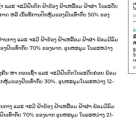
ເ
ແລະ ຈະມີຝົນຕົກ ຟ້າຮ້ອງ ຟ້າເຫລື້ອມ ຟ້າຜ່າ ໃນລະດັບ
ໂ
ດ ຫລື ເນື້ອທີ່ການປົກຫຸ້ມຂອງຝົນເທົ່າກັບ 50% ຂອງ
0
ຂ
ຮ
ນກາງ ແລະ ຈະມີ ຟ້າຮ້ອງ ຟ້າເຫລື້ອມ ຟ້າຜ່າ ພ້ອມມີລົມ
ກ
ຸ້ມຂອງຝົນເທົ່າກັບ 70% ຂອງພາກ. ອຸນຫະພູມ ໃນລະຫວ່າງ
ອ
ວ
ເ
0
ືນ ຫາ ຕອນເຊົ້າ ແລະ ຈະມີຝົນຕົກໃນລະດັບຄ່ອຍ ພ້ອມ
ປົກຫຸ້ມຂອງຝົນເທົ່າກັບ 30%. ອຸນຫະພູມໃນລະຫວ່າງ 12-
ກາງ ແລະ ຈະມີ ຟ້າຮ້ອງ ຟ້າເຫລື້ອມ ຟ້າຜ່າ ພ້ອມມີລົມ
ຂອງຝົນເທົ່າກັບ 70% ຂອງພາກ ອຸນຫະພູມ ໃນລະຫວ່າງ 21-