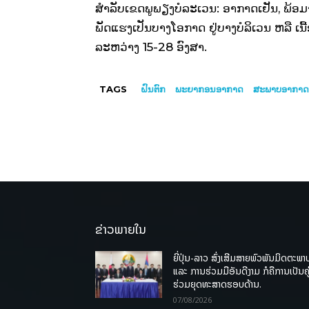
ສໍາລັບເຂດພູພຽງບໍລະເວນ: ອາກາດເຢັນ, ພ້ອມ
ພັດແຮງເປັນບາງໂອກາດ ຢູ່ບາງບໍລິເວນ ຫລື ເນື
ລະຫວ່າງ 15-28 ອົງສາ.
TAGS
ຝົນຕົກ
ພະຍາກອນອາກາດ
ສະພາບອາກາດ
ຂ່າວພາຍໃນ
ຍີ່ປຸ່ນ-ລາວ ສົ່ງເສີມສາຍພົວພັນມິດຕະພາ
ແລະ ການຮ່ວມມືອັນດີງາມ ກໍຄືການເປັນຄູ
ຮ່ວມຍຸດທະສາດຮອບດ້ານ.
07/08/2026