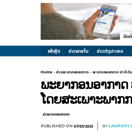
ໜ້າຫຼັກ
ຂ່າວພາຍ​ໃນ
ຂ່າວຕ່າງປະເທດ
Home
ຂ່າວພະຍາກອນອາກາດ
ພະຍາກອນອາກາດ ປະຈຳວັນທ
ພະຍາກອນອາກາດ ປະ
ໂດຍສະເພາະພາກກາ
ຂ່າວພະຍາກອນອາກາດ
07/03/2025
PUBLISHED ON
BY
LAOPOST 