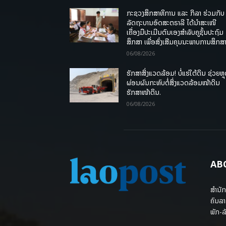
ກະຊວງສຶກສາທິການ ແລະ ກິລາ ຮ່ວມກັບ
ລັດຖະບານອົດສະຕຣາລີ ໄດ້ນຳສະເໜີ
ເຄື່ອງມືປະເມີນຕົນເອງສຳລັບຄູຊັ້ນປະຖົມ
ສຶກສາ ເພື່ອສົ່ງເສີມຄຸນນະພາບການສຶກສາ
06/08/2026
ຮັກສາສິ່ງແວດລ້ອມ! ບໍ່ແຮ່ໃຕ້ດິນ ຊ່ວຍຫຼ
ຜ່ອນຜົນກະທົບຕໍ່ສິ່ງແວດລ້ອມໜ້າດິນ
ຮັກສາໜ້າດິນ.
06/08/2026
AB
ສຳນັກ
ຄົນລາ
ພັກ-ລັ