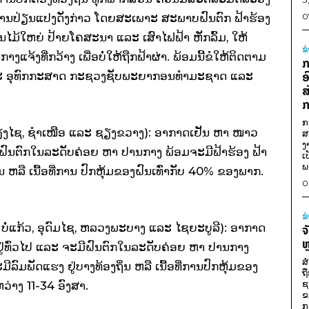
ານປ່ຽນແປງດັ່ງກ່າວ ໂດຍສະເພາະ ສະພາບຝົນຕົກ ຟ້າຮ້ອງ
0
ົ້ນໄມ້ໃຫຍ່ ປ້າຍໂຄສະນາ ແລະ ເສົາໄຟຟ້າ ຫັກລົ້ມ, ໃຫ້
ຂ
າງແຈ້ງທີ່ກວ້າງ ເພື່ອບໍ່ໃຫ້ຖືກຟ້າຜ່າ. ພ້ອມນີ້ຂໍໃຫ້ຕິດຕາມ
ກ
ລະ ອຸທົກກະສາດ ກະຊວງຊັບພະຍາກອນທໍາມະຊາດ ແລະ
ອ
ສ
ກ
ກ
ວຽງໄຊ, ຊໍາເໜືອ ແລະ ຊຽງຂວາງ): ອາກາດເຢັນ ຫາ ໜາວ
ສ
ງ
ຝົນຕົກໃນລະດັບຄ່ອຍ ຫາ ປານກາງ ພ້ອມຈະມີຟ້າຮ້ອງ ຟ້າ
ເ
ພ
່ນ ຫລື ເນື້ອທີ່ການ ປົກຫຸ້ມຂອງຝົນເທົ່າກັບ 40% ຂອງພາກ.
0
ຂ
ບໍ່ແກ້ວ, ອຸດົມໄຊ, ຫລວງພະບາງ ແລະ ໄຊຍະບູລີ): ອາກາດ
ຈ
ຫ
ມຢູ່ທົ່ວໄປ ແລະ ຈະມີຝົນຕົກໃນລະດັບຄ່ອຍ ຫາ ປານກາງ
ສ
ີລົມພັດແຮງ ຢູ່ບາງທ້ອງຖິ່ນ ຫລື ເນື້ອທີ່ການປົກຫຸ້ມຂອງ
ຖ
ຊ
່າງ 11-34 ອົງສາ.
ຂ
ກ