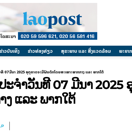
​ຂ່າວບັນເທິງ
​ຂ່າວທ່ອງທ່ຽວ
ສຸຂະພາບ ແລະ ສີ່ງແວດລ້ອມ
ພະຍາກ
ີ 07 ມີນາ 2025 ອຸຕຸຄາດຈະມີຝົນຕົກໂດຍສະເພາະພາກກາງ ແລະ ພາກໃຕ້
ຈຳວັນທີ 07 ມີນາ 2025 ອຸ
ງ ແລະ ພາກໃຕ້
LP