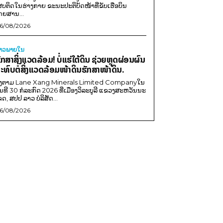
ສບຕິດໃນຮ່າງກາຍ ຂະນະປະຕິບັດໜ້າທີ່ຂັບເຮືອບິນ
ດຍສານ...
6/08/2026
່າວພາຍ​ໃນ
ັກສາສິ່ງແວດລ້ອມ! ບໍ່ແຮ່ໃຕ້ດິນ ຊ່ວຍຫຼຸດຜ່ອນຜົນ
ະທົບຕໍ່ສິ່ງແວດລ້ອມໜ້າດິນຮັກສາໜ້າດິນ.
ີງຕາມ Lane Xang Minerals Limited Companyໃນ
ັນທີ 30 ກໍລະກົດ 2026 ທີ່ເມືອງວິລະບູລີ ແຂວງສະຫວັນນະ
ຂດ, ສປປ ລາວ ບໍລິສັດ...
6/08/2026