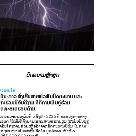
ບົດຄວາມຫຼ້າສຸດ
່າວພາຍ​ໃນ
ີ່ປຸ່ນ-ລາວ ສົ່ງເສີມສາຍພົວພັນມິດຕະພາບ ແລະ
ານຮ່ວມມືອັນດີງາມ ກໍຄືການເປັນຄູ່ຮ່ວມ
ຸດທະສາດຮອບດ້ານ.
ນຕອນບ່າຍຂອງວັນທີ 5 ສິງຫາ 2026 ທີ່ ກະຊວງການຕ່າງ
ະເທດ ໄດ້ມີພິທີລົງນາມເອກະສານແລກປ່ຽນ (ສະບັບປັບປຸງ)
ໍາລັບໂຄງການຊ່ວຍເຫຼືອລ້າຈາກລັດຖະບານຍີ່ປຸ່ນ ໃນການ
ັບປຸງສະໜາມບິນສາກົນວັດໄຕ ມູນຄ່າລວມທັງໝົດ
,863,000,000 ເຢນ ຫຼື...