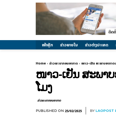
ໜ້າຫຼັກ
ຂ່າວພາຍ​ໃນ
ຂ່າວຕ່າງປະເທດ
Home
ຂ່າວພະຍາກອນອາກາດ
ໜາວ-ເຢັນ ສະພາບອາກາດປະ
ໜາວ-ເຢັນ ສະພາບອ
ໂມງ
ຂ່າວພະຍາກອນອາກາດ
25/02/2025
PUBLISHED ON
BY
LAOPOST 