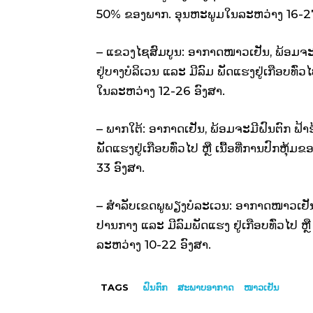
50% ຂອງພາກ. ອຸນຫະພູມໃນລະຫວ່າງ 16-27
– ແຂວງໄຊສົມບູນ: ອາກາດໜາວເຢັນ, ພ້ອມຈະມ
ຢູ່ບາງບໍລິເວນ ແລະ ມີລົມ ພັດແຮງຢູ່ເກືອບທົ່ວ
ໃນລະຫວ່າງ 12-26 ອົງສາ.
– ພາກໃຕ້: ອາກາດເຢັນ, ພ້ອມຈະມີຝົນຕົກ ຟ້າຮ
ພັດແຮງຢູ່ເກືອບທົ່ວໄປ ຫຼື ເນື້ອທີ່ການປົກຫ
33 ອົງສາ.
– ສໍາລັບເຂດພູພຽງບໍລະເວນ: ອາກາດໜາວເຢັນ,
ປານກາງ ແລະ ມີລົມພັດແຮງ ຢູ່ເກືອບທົ່ວໄປ ຫຼື
ລະຫວ່າງ 10-22 ອົງສາ.
TAGS
ຝົນຕົກ
ສະພາບອາກາດ
ໜາວເຢັນ