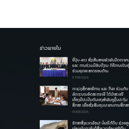
ຂ່າວພາຍໃນ
ຍີ່ປຸ່ນ-ລາວ ສົ່ງເສີມສາຍພົວພັນມິດຕະພາ
ແລະ ການຮ່ວມມືອັນດີງາມ ກໍຄືການເປັນຄູ
ຮ່ວມຍຸດທະສາດຮອບດ້ານ.
07/08/2026
ກະຊວງສຶກສາທິການ ແລະ ກິລາ ຮ່ວມກັບ
ລັດຖະບານອົດສະຕຣາລີ ໄດ້ນຳສະເໜີ
ເຄື່ອງມືປະເມີນຕົນເອງສຳລັບຄູຊັ້ນປະຖົມ
ສຶກສາ ເພື່ອສົ່ງເສີມຄຸນນະພາບການສຶກສາ
06/08/2026
ຮັກສາສິ່ງແວດລ້ອມ! ບໍ່ແຮ່ໃຕ້ດິນ ຊ່ວຍຫຼ
ຜ່ອນຜົນກະທົບຕໍ່ສິ່ງແວດລ້ອມໜ້າດິນ