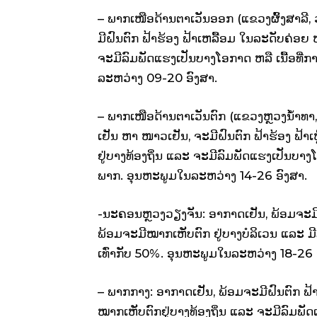
– ພາກເໜືອດ້ານຕາເວັນອອກ (ແຂວງຜົ້ງສາລີ,
ມີຝົນຕົກ ຟ້າຮ້ອງ ຟ້າເຫລື້ອມ ໃນລະດັບຄ່ອ
ຈະມີລົມພັດແຮງເປັນບາງໂອກາດ ຫລື ເນື້ອທີ່
ລະຫວ່າງ 09-20 ອົງສາ.
– ພາກເໜືອດ້ານຕາເວັນຕົກ (ແຂວງຫຼວງນໍ້າທາ, 
ເຢັນ ຫາ ໜາວເຢັນ, ຈະມີຝົນຕົກ ຟ້າຮ້ອງ ຟ້
ຢູ່ບາງທ້ອງຖິ່ນ ແລະ ຈະມີລົມພັດແຮງເປັນບາງໂອ
ພາກ. ອຸນຫະພູມໃນລະຫວ່າງ 14-26 ອົງສາ.
-ນະຄອນຫຼວງວຽງຈັນ: ອາກາດເຢັນ, ພ້ອມຈະມີ
ພ້ອມຈະມີໝາກເຫັບຕົກ ຢູ່ບາງບໍລິເວນ ແລະ ມີລ
ເທົ່າກັບ 50%. ອຸນຫະພູມໃນລະຫວ່າງ 18-26 
– ພາກກາງ: ອາກາດເຢັນ, ພ້ອມຈະມີຝົນຕົກ ຟ້
ໝາກເຫັບຕົກຢູ່ບາງທ້ອງຖິ່ນ ແລະ ຈະມີລົມພັດແຮງ