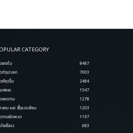
OPULAR CATEGORY
າວພາຍ​ໃນ
8487
າວຕ່າງປະເທດ
7003
າວທ້ອງຖິ່ນ
2484
ນາສາລະ
1547
າວເຫດການ
1278
ຂະພາບ ແລະ ສີ່ງແວດລ້ອມ
1203
າວການພັດທະນາ
1197
ມໄອທີລາວ
683