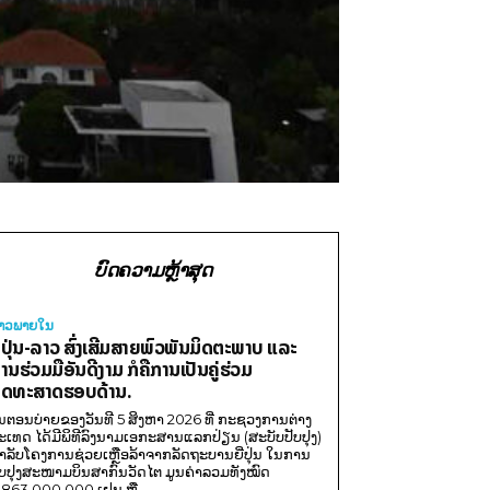
ບົດຄວາມຫຼ້າສຸດ
່າວພາຍ​ໃນ
ີ່ປຸ່ນ-ລາວ ສົ່ງເສີມສາຍພົວພັນມິດຕະພາບ ແລະ
ານຮ່ວມມືອັນດີງາມ ກໍຄືການເປັນຄູ່ຮ່ວມ
ຸດທະສາດຮອບດ້ານ.
ນຕອນບ່າຍຂອງວັນທີ 5 ສິງຫາ 2026 ທີ່ ກະຊວງການຕ່າງ
ະເທດ ໄດ້ມີພິທີລົງນາມເອກະສານແລກປ່ຽນ (ສະບັບປັບປຸງ)
ໍາລັບໂຄງການຊ່ວຍເຫຼືອລ້າຈາກລັດຖະບານຍີ່ປຸ່ນ ໃນການ
ັບປຸງສະໜາມບິນສາກົນວັດໄຕ ມູນຄ່າລວມທັງໝົດ
,863,000,000 ເຢນ ຫຼື...