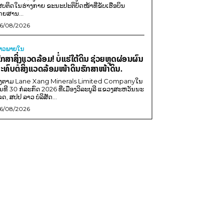
ສບຕິດໃນຮ່າງກາຍ ຂະນະປະຕິບັດໜ້າທີ່ຂັບເຮືອບິນ
ດຍສານ...
6/08/2026
່າວພາຍ​ໃນ
ັກສາສິ່ງແວດລ້ອມ! ບໍ່ແຮ່ໃຕ້ດິນ ຊ່ວຍຫຼຸດຜ່ອນຜົນ
ະທົບຕໍ່ສິ່ງແວດລ້ອມໜ້າດິນຮັກສາໜ້າດິນ.
ີງຕາມ Lane Xang Minerals Limited Companyໃນ
ັນທີ 30 ກໍລະກົດ 2026 ທີ່ເມືອງວິລະບູລີ ແຂວງສະຫວັນນະ
ຂດ, ສປປ ລາວ ບໍລິສັດ...
6/08/2026