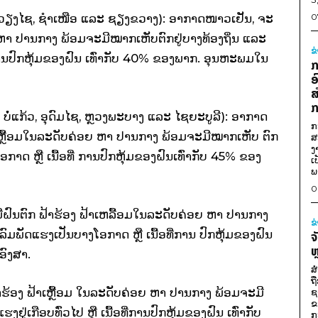
 ວຽງໄຊ, ຊໍາເໜືອ ແລະ ຊຽງຂວາງ): ອາກາດໜາວເຢັນ, ຈະ
0
ຍ ຫາ ປານກາງ ພ້ອມຈະມີໝາກເຫັບຕົກຢູ່ບາງທ້ອງຖິ່ນ ແລະ
ຂ
ການປົກຫຸ້ມຂອງຝົນ ເທົ່າກັບ 40% ຂອງພາກ. ອຸນຫະພມໃນ
ກ
ອ
ສ
ກ
ບໍໍ່ແກ້ວ, ອຸດົມໄຊ, ຫຼວງພະບາງ ແລະ ໄຊຍະບູລີ): ອາກາດ
ກ
າເຫຼື້ອມໃນລະດັບຄ່ອຍ ຫາ ປານກາງ ພ້ອມຈະມີໝາກເຫັບ ຕົກ
ສ
ງ
ກາດ ຫຼື ເນື້ອທີ່ ການປົກຫຸ້ມຂອງຝົນເທົ່າກັບ 45% ຂອງ
ເ
ພ
0
ຝົນຕົກ ຟ້າຮ້ອງ ຟ້າເຫລື້ອມໃນລະດັບຄ່ອຍ ຫາ ປານກາງ
ຂ
ົມພັດແຮງເປັນບາງໂອກາດ ຫຼື ເນື້ອທີ່ການ ປົກຫຸ້ມຂອງຝົນ
ຈ
ຫ
ອົງສາ.
ສ
ຖ
າຮ້ອງ ຟ້າເຫຼື້ອມ ໃນລະດັບຄ່ອຍ ຫາ ປານກາງ ພ້ອມຈະມີ
ຊ
ຂ
ຢູ່ເກືອບທົ່ວໄປ ຫຼື ເນື້ອທີ່ການປົກຫຸ້ມຂອງຝົນ ເທົ່າກັບ
ກ