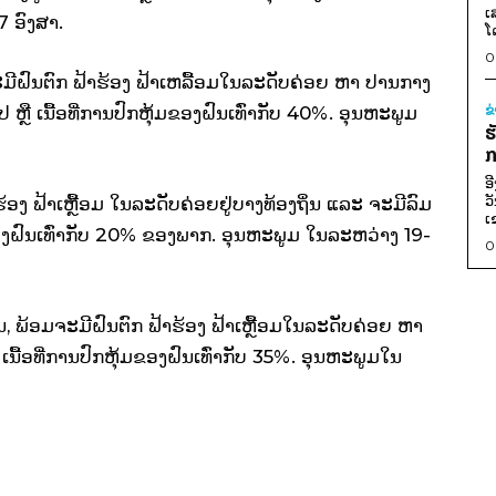
ເ
 ອົງສາ.
ໂ
0
ີຝົນຕົກ ຟ້າຮ້ອງ ຟ້າເຫລື້ອມໃນລະດັບຄ່ອຍ ຫາ ປານກາງ
ໄປ ຫຼື ເນື້ອທີ່ການປົກຫຸ້ມຂອງຝົນເທົ່າກັບ 40%. ອຸນຫະພູມ
ຂ
ຮ
ກ
ອ
ວ
້ອງ ຟ້າເຫຼື້ອມ ໃນລະດັບຄ່ອຍຢູ່ບາງທ້ອງຖິ່ນ ແລະ ຈະມີລົມ
ເ
ຸ້ມຂອງຝົນເທົ່າກັບ 20% ຂອງພາກ. ອຸນຫະພູມ ໃນລະຫວ່າງ 19-
0
 ພ້ອມຈະມີຝົນຕົກ ຟ້າຮ້ອງ ຟ້າເຫຼື້ອມໃນລະດັບຄ່ອຍ ຫາ
 ເນື້ອທີ່ການປົກຫຸ້ມຂອງຝົນເທົ່າກັບ 35%. ອຸນຫະພູມໃນ