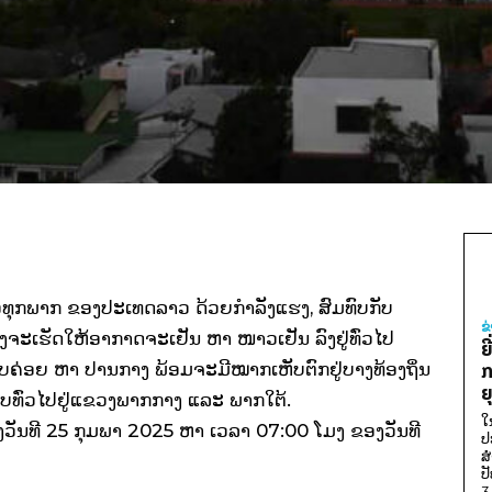
ົ່ວທຸກພາກ ຂອງປະເທດລາວ ດ້ວຍກໍາລັງແຮງ, ສົມທົບກັບ
ຂ
່ງຈະເຮັດໃຫ້ອາກາດຈະເຢັນ ຫາ ໜາວເຢັນ ລົງຢູ່ທົ່ວໄປ
ຍ
ັບຄ່ອຍ ຫາ ປານກາງ ພ້ອມຈະມີໝາກເຫັບຕົກຢູ່ບາງທ້ອງຖິ່ນ
ກ
ຍ
ອບທົ່ວໄປຢູ່ແຂວງພາກກາງ ແລະ ພາກໃຕ້.
ໃ
ັນທີ 25 ກຸມພາ 2025 ຫາ ເວລາ 07:00 ໂມງ ຂອງວັນທີ
ປ
ສ
ປ
3