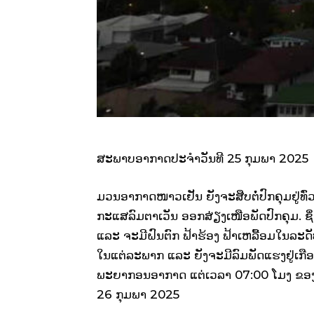
ສະພາບອາກາດປະຈຳວັນທີ 25 ກຸມພາ 2025
ມວນອາກາດໜາວເຢັນ ຍັງຈະສືບຕໍໍ່ປົກຄຸມຢູ່ທ
ກະແສລົມຕາເວັນ ອອກສ່ຽງເໜືອພັດປົກຄຸມ. ຊຶ
ແລະ ຈະມີຝົນຕົກ ຟ້າຮ້ອງ ຟ້າເຫລື້ອມໃນລະດ
ໃນແຕ່ລະພາກ ແລະ ຍັງຈະມີລົມພັດແຮງຢູ່ເກື
ພະຍາກອນອາກາດ ແຕ່ເວລາ 07:00 ໂມງ ຂອງວ
26 ກຸມພາ 2025