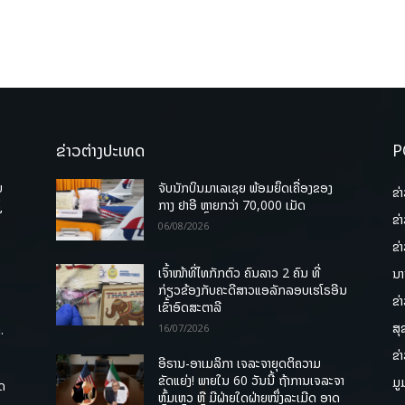
ຂ່າວຕ່າງປະເທດ
P
ບ
ຈັບນັກບິນມາເລເຊຍ ພ້ອມຍຶດເຄື່ອງຂອງ
ຂ່
່
ກາງ ຢາອີ ຫຼາຍກວ່າ 70,000 ເມັດ
ຂ່
06/08/2026
ຂ່
ເຈົ້າໜ້າທີ່ໄທກັກຕົວ ຄົນລາວ 2 ຄົນ ທີ່
ນາ
ກ່ຽວຂ້ອງກັບຄະດີສາວແອລັກລອບເຮໂຣອີນ
ຂ່
ເຂົ້າອົດສະຕາລີ
ສຸ
.
16/07/2026
ຂ່
ອີຣານ-ອາເມລິກາ ເຈລະຈາຍຸດຕິຄວາມ
ຂັດແຍ່ງ! ພາຍໃນ 60 ວັນນີ້ ຖ້າການເຈລະຈາ
ມູ
ຸດ
ຫຼົ້ມເຫຼວ ຫຼື ມີຝ່າຍໃດຝ່າຍໜຶ່ງລະເມີດ ອາດ