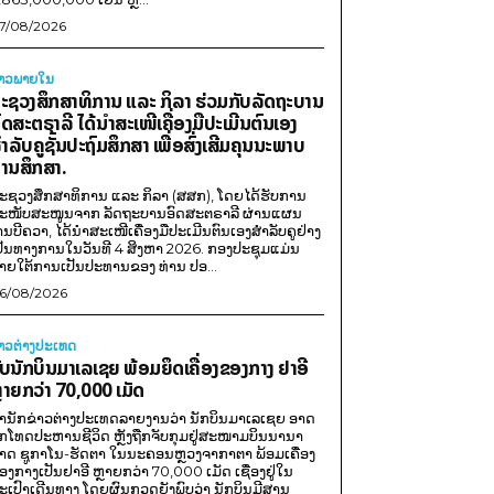
7/08/2026
່າວພາຍ​ໃນ
ະຊວງສຶກສາທິການ ແລະ ກິລາ ຮ່ວມກັບລັດຖະບານ
ົດສະຕຣາລີ ໄດ້ນຳສະເໜີເຄື່ອງມືປະເມີນຕົນເອງ
ຳລັບຄູຊັ້ນປະຖົມສຶກສາ ເພື່ອສົ່ງເສີມຄຸນນະພາບ
ານສຶກສາ.
ະຊວງສຶກສາທິການ ແລະ ກິລາ (ສສກ), ໂດຍໄດ້ຮັບການ
ະໜັບສະໜູນຈາກ ລັດຖະບານອົດສະຕຣາລີ ຜ່ານແຜນ
ານບີຄວາ, ໄດ້ນຳສະເໜີເຄື່ອງມືປະເມີນຕົນເອງສຳລັບຄູຢ່າງ
ປັນທາງການໃນວັນທີ 4 ສິງຫາ 2026. ກອງປະຊຸມແມ່ນ
າຍໃຕ້ການເປັນປະທານຂອງ ທ່ານ ປອ...
6/08/2026
່າວຕ່າງປະເທດ
ັບນັກບິນມາເລເຊຍ ພ້ອມຍຶດເຄື່ອງຂອງກາງ ຢາອີ
ຼາຍກວ່າ 70,000 ເມັດ
ຳນັກຂ່າວຕ່າງປະເທດລາຍງານວ່າ ນັກບິນມາເລເຊຍ ອາດ
ືກໂທດປະຫານຊີວິດ ຫຼັງຖືກຈັບກຸມຢູ່ສະໜາມບິນນານາ
າດ ຊູກາໂນ-ຮັດຕາ ໃນນະຄອນຫຼວງຈາກາຕາ ພ້ອມເຄື່ອງ
ອງກາງເປັນຢາອີ ຫຼາຍກວ່າ 70,000 ເມັດ ເຊື່ອງຢູ່ໃນ
ະເປົາເດີນທາງ ໂດຍຜົນກວດຍັງພົບວ່າ ນັກບິນມີສານ