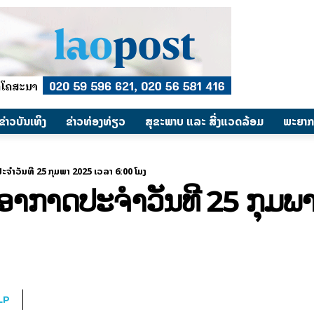
​ຂ່າວບັນເທິງ
​ຂ່າວທ່ອງທ່ຽວ
ສຸຂະພາບ ແລະ ສີ່ງແວດລ້ອມ
ພະຍາກ
ຈຳວັນທີ 25 ກຸມພາ 2025 ເວລາ 6:00 ໂມງ
າກາດປະຈຳວັນທີ 25 ກຸມພາ
LP