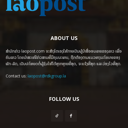
ABOUT US
ສຳນັກຂ່າວ laopost.com ຈະສ້າງໂຕເອງໃຫ້ກາຍເປັນຜູ້ນຳສື່ອອນລາຍຂອງລາວ ເພື່ອ
ຄົນລາວ ໂດຍນຳສະເໜີຂ່າວສານທີ່ມີຄຸນນະພາບ, ຖືກຕ້ອງຕາມແນວທາງນະໂຍບາຍຂອງ
ພັກ-ລັດ, ເປັນປະໂຫຍດຕໍ່ຜູ້ຊົມໃຫ້ໄດ້ຫຼາກຫຼາຍທີ່ສຸດ, ຈະແຈ້ງທີ່ສຸດ ແລະວ່ອງໄວທີ່ສຸດ.
Contact us:
laopost@rdkgroup.la
FOLLOW US