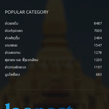
POPULAR CATEGORY
ຂ່າວພາຍ​ໃນ
8487
ຂ່າວຕ່າງປະເທດ
7003
ຂ່າວທ້ອງຖິ່ນ
2484
ນານາສາລະ
1547
ຂ່າວເຫດການ
1278
ສຸຂະພາບ ແລະ ສີ່ງແວດລ້ອມ
1203
ຂ່າວການພັດທະນາ
1197
ມູມໄອທີລາວ
683