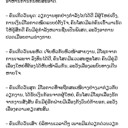
ອາຫານການກິນທີ່ບໍ່ສະອາດ.
– ຄົນເກີດວັນພຸດ: ວຽກງານທຸກຢ່າງກຳລັງໄປໄດ້ດີ ມີຜູ້ໃຫຍ່ເບິ່ງ,
ການເງິນມີໂອກາດໝົດແບບບໍ່ຕັ້ງໃຈ, ຄົນໂສດມີແຕ່ຄົນເຂົ້າມາເຮັດ
ໃຫ້ຮູ້ສຶກດີ ຄົນມີຄູ່ກຳລັງຫວານຊື່ນເປັນພິເສດ, ລະວັງອາການ
ປວດເມື່ອຍຕາມຮ່າງກາຍ.
– ຄົນເກີດວັນພະຫັດ: ເຈັບຫົວກັບຫົວໜ້າສາຍງານ, ມີໂຊກຈາກ
ການເຈລະຈາ ລົງທຶນໄດ້ດີ, ຄົນໂສດມີແວວສະຫຼະໂສດ ຄົນມີຄູ່ມີ
ເລື່ອງໃຫຍ່ທີ່ຕ້ອງໄດ້ຫັນໜ້າລົມກັນ, ລະວັງເລື່ອງລະບົບທາງເດີນ
ຫາຍໃຈ.
– ຄົນເກີດວັນສຸກ: ມີໂອກາດທີ່ຈະຖືກສະເໜີບາງຢ່າງມາກ່ຽວກັບ
ວຽກງານ, ໄດ້ຮັບເງິນກ້ອນຈາກຜູ້ໃຫຍ່, ຄົນໂສດມີໂຊກເລື່ອງຮັກ
ຈາກງານສັງສັນ ຄົນມີຄູ່ອີກຝ່າຍມີເລື່ອງກັງວົນບໍ່ກ້າບອກ, ລະວັງ
ເລື່ອງຄວາມຄຽດສະສົມ.
– ຄົນເກີດວັນເສົາ: ບໍລິຫານເວລາດີໆ ເພາະມີແຕ່ວຽກດ່ວນວຽກ