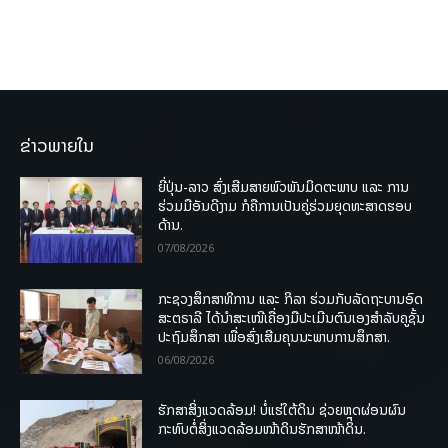
ຂ່າວພາຍໃນ
ຍີ່ປຸ່ນ-ລາວ ສົ່ງເສີມສາຍພົວພັນມິດຕະພາບ ແລະ ການ
ຮ່ວມມືອັນດີງາມ ກໍຄືການເປັນຄູ່ຮ່ວມຍຸດທະສາດຮອບ
ດ້ານ.
07/08/2026
ກະຊວງສຶກສາທິການ ແລະ ກິລາ ຮ່ວມກັບລັດຖະບານອົດ
ສະຕຣາລີ ໄດ້ນຳສະເໜີເຄື່ອງມືປະເມີນຕົນເອງສຳລັບຄູຊັ້ນ
ປະຖົມສຶກສາ ເພື່ອສົ່ງເສີມຄຸນນະພາບການສຶກສາ.
06/08/2026
ຮັກສາສິ່ງແວດລ້ອມ! ບໍ່ແຮ່ໃຕ້ດິນ ຊ່ວຍຫຼຸດຜ່ອນຜົນ
ກະທົບຕໍ່ສິ່ງແວດລ້ອມໜ້າດິນຮັກສາໜ້າດິນ.