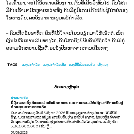
ໄວເຂົ້າມາ, ຈະໄດ້ຮັບຂ່າວເລື່ອງການເງິນທີ່ເຄີຍລົງທຶນໄປ, ຄົນໂສດ
ມີຄົນເຂົ້າມາມັກຫຼາຍກວ່າໜຶ່ງ ຄົນມີຄູ່ມີເກນໄດ້ໄປພົບຜູ້ໃຫຍ່ຂອງ
ໃຜບາງຄົນ, ລະວັງອາການພູມແພ້ກຳເລີບ.
– ຄົນເກີດວັນອາທິດ: ຄົນທີ່ໄວ້ໃຈຈະໂຍນວຽກມາໃຫ້ເຮັດຕໍ່, ໝົດ
ເງິນໄປກັບການເດີນທາງໄກ, ຄົນໂສດຍັງບໍ່ພົບຄົນທີ່ຖືກໃຈ ຄົນມີຄູ່
ຄວາມຮັກຫວານຊື່ນດີ, ລະວັງປັນຫາຈາກການເດີນທາງ.
TAGS
ດວງປະຈຳວັນ
ດວງປະຈຳວັນເກີດ
ດວງມື້ນີ້ເປັນແນວໃດ
ເບິ່ງດວງ
ບົດຄວາມຫຼ້າສຸດ
ຂ່າວພາຍ​ໃນ
ຍີ່ປຸ່ນ-ລາວ ສົ່ງເສີມສາຍພົວພັນມິດຕະພາບ ແລະ ການຮ່ວມມືອັນດີງາມ ກໍຄືການເປັນຄູ່
ຮ່ວມຍຸດທະສາດຮອບດ້ານ.
ໃນຕອນບ່າຍຂອງວັນທີ 5 ສິງຫາ 2026 ທີ່ ກະຊວງການຕ່າງປະເທດ ໄດ້ມີພິທີ
ລົງນາມເອກະສານແລກປ່ຽນ (ສະບັບປັບປຸງ) ສໍາລັບໂຄງການຊ່ວຍເຫຼືອລ້າຈາກ
ລັດຖະບານຍີ່ປຸ່ນ ໃນການປັບປຸງສະໜາມບິນສາກົນວັດໄຕ ມູນຄ່າລວມທັງໝົດ
3,863,000,000 ເຢນ ຫຼື...
07/08/2026