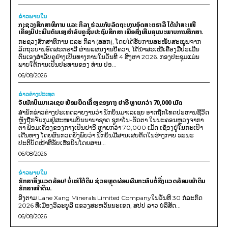
ຂ່າວພາຍ​ໃນ
ກະຊວງສຶກສາທິການ ແລະ ກິລາ ຮ່ວມກັບລັດຖະບານອົດສະຕຣາລີ ໄດ້ນຳສະເໜີ
ເຄື່ອງມືປະເມີນຕົນເອງສຳລັບຄູຊັ້ນປະຖົມສຶກສາ ເພື່ອສົ່ງເສີມຄຸນນະພາບການສຶກສາ.
ກະຊວງສຶກສາທິການ ແລະ ກິລາ (ສສກ), ໂດຍໄດ້ຮັບການສະໜັບສະໜູນຈາກ
ລັດຖະບານອົດສະຕຣາລີ ຜ່ານແຜນງານບີຄວາ, ໄດ້ນຳສະເໜີເຄື່ອງມືປະເມີນ
ຕົນເອງສຳລັບຄູຢ່າງເປັນທາງການໃນວັນທີ 4 ສິງຫາ 2026. ກອງປະຊຸມແມ່ນ
ພາຍໃຕ້ການເປັນປະທານຂອງ ທ່ານ ປອ...
06/08/2026
ຂ່າວຕ່າງປະເທດ
ຈັບນັກບິນມາເລເຊຍ ພ້ອມຍຶດເຄື່ອງຂອງກາງ ຢາອີ ຫຼາຍກວ່າ 70,000 ເມັດ
ສຳນັກຂ່າວຕ່າງປະເທດລາຍງານວ່າ ນັກບິນມາເລເຊຍ ອາດຖືກໂທດປະຫານຊີວິດ
ຫຼັງຖືກຈັບກຸມຢູ່ສະໜາມບິນນານາຊາດ ຊູກາໂນ-ຮັດຕາ ໃນນະຄອນຫຼວງຈາກາ
ຕາ ພ້ອມເຄື່ອງຂອງກາງເປັນຢາອີ ຫຼາຍກວ່າ 70,000 ເມັດ ເຊື່ອງຢູ່ໃນກະເປົາ
ເດີນທາງ ໂດຍຜົນກວດຍັງພົບວ່າ ນັກບິນມີສານເສບຕິດໃນຮ່າງກາຍ ຂະນະ
ປະຕິບັດໜ້າທີ່ຂັບເຮືອບິນໂດຍສານ...
06/08/2026
ຂ່າວພາຍ​ໃນ
ຮັກສາສິ່ງແວດລ້ອມ! ບໍ່ແຮ່ໃຕ້ດິນ ຊ່ວຍຫຼຸດຜ່ອນຜົນກະທົບຕໍ່ສິ່ງແວດລ້ອມໜ້າດິນ
ຮັກສາໜ້າດິນ.
ອີງຕາມ Lane Xang Minerals Limited Companyໃນວັນທີ 30 ກໍລະກົດ
2026 ທີ່ເມືອງວິລະບູລີ ແຂວງສະຫວັນນະເຂດ, ສປປ ລາວ ບໍລິສັດ...
06/08/2026