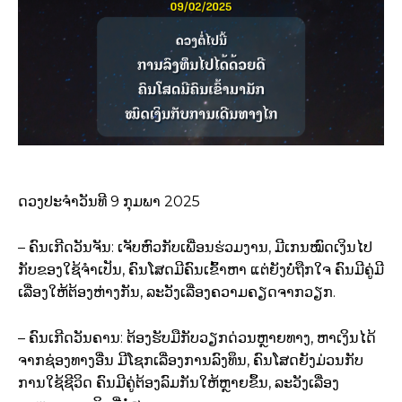
ດວງປະຈຳວັນທີ 9 ກຸມພາ 2025
– ຄົນເກີດວັນຈັນ: ເຈັບຫົວກັບເພື່ອນຮ່ວມງານ, ມີເກນໝົດເງິນໄປ
ກັບຂອງໃຊ້ຈຳເປັນ, ຄົນໂສດມີຄົນເຂົ້າຫາ ແຕ່ຍັງບໍ່ຖືກໃຈ ຄົນມີຄູ່ມີ
ເລື່ອງໃຫ້ຕ້ອງຫ່າງກັນ, ລະວັງເລື່ອງຄວາມຄຽດຈາກວຽກ.
– ຄົນເກີດວັນຄານ: ຕ້ອງຮັບມືກັບວຽກດ່ວນຫຼາຍທາງ, ຫາເງິນໄດ້
ຈາກຊ່ອງທາງອື່ນ ມີໂຊກເລື່ອງການລົງທຶນ, ຄົນໂສດຍັງມ່ວນກັບ
ການໃຊ້ຊີວິດ ຄົນມີຄູ່ຕ້ອງລົມກັນໃຫ້ຫຼາຍຂຶ້ນ, ລະວັງເລື່ອງ