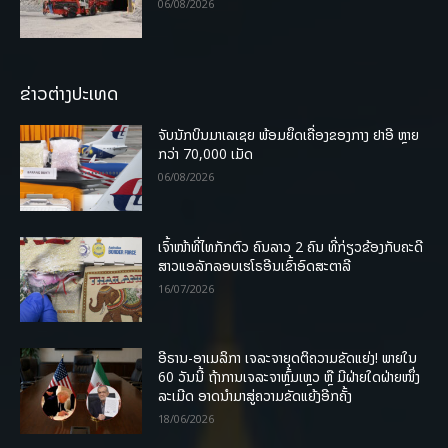
06/08/2026
ຂ່າວຕ່າງປະເທດ
ຈັບນັກບິນມາເລເຊຍ ພ້ອມຍຶດເຄື່ອງຂອງກາງ ຢາອີ ຫຼາຍ
ກວ່າ 70,000 ເມັດ
06/08/2026
ເຈົ້າໜ້າທີ່ໄທກັກຕົວ ຄົນລາວ 2 ຄົນ ທີ່ກ່ຽວຂ້ອງກັບຄະດີ
ສາວແອລັກລອບເຮໂຣອີນເຂົ້າອົດສະຕາລີ
16/07/2026
ອີຣານ-ອາເມລິກາ ເຈລະຈາຍຸດຕິຄວາມຂັດແຍ່ງ! ພາຍໃນ
60 ວັນນີ້ ຖ້າການເຈລະຈາຫຼົ້ມເຫຼວ ຫຼື ມີຝ່າຍໃດຝ່າຍໜຶ່ງ
ລະເມີດ ອາດນໍາມາສູ່ຄວາມຂັດແຍ້ງອີກຄັ້ງ
18/06/2026