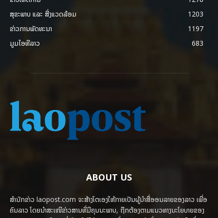
ສຸຂະພາບ ແລະ ສີ່ງແວດລ້ອມ
1203
ຂ່າວການພັດທະນາ
1197
ມູມໄອທີລາວ
683
ABOUT US
ສຳນັກຂ່າວ laopost.com ຈະສ້າງໂຕເອງໃຫ້ກາຍເປັນຜູ້ນຳສື່ອອນລາຍຂອງລາວ ເພື່ອ
ຄົນລາວ ໂດຍນຳສະເໜີຂ່າວສານທີ່ມີຄຸນນະພາບ, ຖືກຕ້ອງຕາມແນວທາງນະໂຍບາຍຂອງ