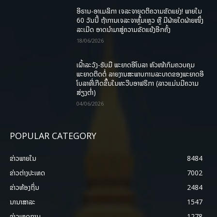
ອີຣານ-ອາເມລິກາ ເຈລະຈາຍຸດຕິຄວາມຂັດແຍ່ງ! ພາຍໃນ
60 ວັນນີ້ ຖ້າການເຈລະຈາຫຼົ້ມເຫຼວ ຫຼື ມີຝ່າຍໃດຝ່າຍໜຶ່ງ
ລະເມີດ ອາດນໍາມາສູ່ຄວາມຂັດແຍ້ງອີກຄັ້ງ
18/06/2026
ເຝົ້າລະວັງ-ຮັບມື ພະຍາດອີໂບລາ ຫົວໜ້າກົມຄວບຄຸມ
ພະຍາດຕິດຕໍ່ ລາຍງານສະພາບການລະບາດຂອງພະຍາດອີ
ໂບລາທີ່ເກີດຂຶ້ນໃນທະວີບອາຟຣິກາ (ລາວແມ່ນມີຄວາມ
ສ່ຽງຕໍ່າ)
04/06/2026
POPULAR CATEGORY
ຂ່າວພາຍ​ໃນ
8484
ຂ່າວຕ່າງປະເທດ
7002
ຂ່າວທ້ອງຖິ່ນ
2484
ນານາສາລະ
1547
ຂ່າວເຫດການ
1278