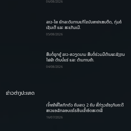
06/08/2026
ລາວ-ໄທ ຍົກລະດັບການແກ້ໄຂບັນຫາຢາເສບຕິດ, ກຸ່ມຄໍ
ເຊັນເຕີ ແລະ ສະແກັມເມີ.
05/08/2026
ສືບຕໍ່ຊຸກຍູ້ ລາວ-ຫວຽດນາມ ສືບຕໍ່ຮ່ວມມືດ້ານພະລັງງານ
ໄຟຟ້າ ດ້ານບໍ່ແຮ່ ແລະ ດ້ານການຄ້າ.
04/08/2026
ຂ່າວຕ່າງປະເທດ
ເຈົ້າໜ້າທີ່ໄທກັກຕົວ ຄົນລາວ 2 ຄົນ ທີ່ກ່ຽວຂ້ອງກັບຄະດີ
ສາວແອລັກລອບເຮໂຣອີນເຂົ້າອົດສະຕາລີ
16/07/2026