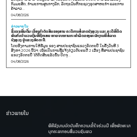
ກົມມະສິດ, ກຳມະການສູນກາງພັກ, ລັດຖະມົນຕີກະຊວງອຸດສາຫະກຳ ແລະການ
ຄ້າລາວ...
04/08/2026
ຂ່າວພາຍ​ໃນ
ຊີ້ແຈງເພີ່ມຕື່ມ ເລື່ອງຄໍາຕັດສິນຂອງສານ ຄະດີການສໍ້ລາດບັງຫຼວງ ແລະ ຄະດີທີ່ຕິດ
ພັນກັບຈຳນວນເງິນທີ່ຖືກເສຍ ຫາຍຈາກການກະທຳຜິດຂອງພະນັກງານທີ່ສໍ້ລາດ
ບັງຫຼວງ ຢູ່ແຂວງອັດຕະປື.
ໂດຍອີງຕາມການໃຫ້ຂໍ້ມູນ​ ຂອງ ສານປະຊາຊົນແຂວງອັດຕະປື ໃນຄັ້ງວັນທີ 3
ສິງຫາ 2026 ນີ້ວ່າ: ເພຶ່ອເປັນການຊີ້ແຈ້ງກ່ຽວກັບຄະດີ 2 ເລື່ອງ ທີ່ສານປະຊາຊົນ
ແຂວງອັດຕະປື ໄດ້ຕັດສິນແລ້ວນັ້ນ ປັດຈຸ...
04/08/2026
ຂ່າວພາຍໃນ
ພິທີລົງນາມບົດບັນທຶກຄວາມເຂົ້າໃຈຮ່ວມມື ເພື່ອພັດທະນາ
ບຸກຄະລາກອນສື່ມວນຊົນລາວ