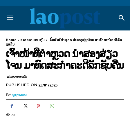
Home
ຂ່າວຄວາມສະຫງົບ
ເຈົ້າໜ້າທີ່ຕຳຫຼວດ ນຳສອງສ່ຽວໂຈນ ມາທົດສະກຳຄະດີລັກ
ຊັບຄືນ
ເຈົ້າໜ້າທີ່ຕຳຫຼວດ ນຳສອງສ່ຽວ
ໂຈນ ມາທົດສະກຳຄະດີລັກຊັບຄືນ
ຂ່າວຄວາມສະຫງົບ
23/01/2025
PUBLISHED ON
BY
ນຸຖາພອນ
201