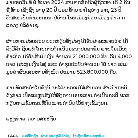
ມາຮອດວັນທີ 8 ທັນວາ 2024 ສາມາດກັກຕົວຜູ້ຖືກຫາ ໄດ້ 2 ຄົນ
ຊື່ ທ້າວ ເຊັ່ງຊົ່ງ ອາຍຸ 20 ປີ ແລະ ທ້າວ ຢາໂຊວ່າງ ອາຍຸ 23 ປີ,
ທັງສອງເປັນກໍາມະກອນ, ຢູ່ບ້ານ ໂພນເມືອງນ້ອຍ ເມືອງ ຄໍາເກີດ
ແຂວງ ບໍລິຄໍາໄຊ.
ຜ່ານການສອບສວນ ພວກກ່ຽວທັງສອງໄດ້ຮັບສາລະພາບວ່າ: ໄດ້
ລົງມືລັກຊັບແທ້ ໂດຍການງັດເຮືອນຂອງປະຊາຊົນ ພາຍໃນເມືອງ
ຄຳເກີດ ໄດ້ຊັບສິນມີ: ເງິນ ຈຳນວນ 21,000,000 ກີບ, ກັບ 4,000
ບາດ (ສະກຸນເງິນໄທ) ແລະ ຄໍາຮູບປະພັນຈໍານວນ 18 ບາດ ລວມ
ມູນຄ່າຜົນເສຍຫາຍທັງໝົດ ປະມານ 523.800.000 ກີບ.
ການທົດສະກຳໃນຄັ້ງນີ້ ຈະໄດ້ປະກອບໃສ່ສຳນວນ-ສຳເນົາຄະດີ
ດັ່ງກ່າວ ເພື່ອສະຫຼຸບສົ່ງໃຫ້ອົງການໄອຍະການດຳເນີນຄະດີ ພວກ
ກ່ຽວຕາມຂັ້ນຕອນທີ່ກົດໝາຍກຳນົດໄວ້ຢ່າງເຂັ້ມງວດ.
ແຫຼ່ງຂ່າວ: ຄວາມສະຫງົບ
TAGS
ຄະດີລັກຊັບ
ປກສ ແຂວງບໍລິຄຳໄຊ
ໂຈນງັດເຮືອນປະຊາຊົນ