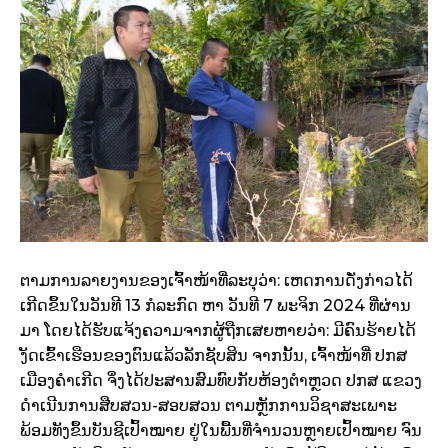
ຕາມການລາຍງານຂອງເຈົ້າໜ້າທີ່ລະບຸວ່າ: ເຫດການດັ່ງກ່າວໄດ້
ເກີດຂຶ້ນໃນວັນທີ 13 ກໍລະກົດ ຫາ ວັນທີ 7 ພະຈິກ 2024 ທີ່ຜ່ານ
ມາ ໂດຍໄດ້ຮັບແຈ້ງຄວາມຈາກຜູ້ຖືກເສຍຫາຍວ່າ: ມີຄົນຮ້າຍໄດ້
ງັດເຂົ້າເຮືອນຂອງຕົນແລ້ວລັກຊັບສິນ ຈາກນັ້ນ, ເຈົ້າໜ້າທີ່ ປກສ
ເມືອງຄຳເກີດ ຈຶ່ງໄດ້ປະສານສົມທົບກັບຫ້ອງຕໍາຫຼວດ ປກສ ແຂວງ
ດໍາເນີນການສືບສວນ-ສອບສວນ ຕາມຫຼັກການວິຊາສະເພາະ
ພ້ອມທັງຂຶ້ນບັນຊີເປົ້າໝາຍ ຢູ່ໃນພື້ນທີ່ຈໍານວນຫຼາຍເປົ້າໝາຍ ຈົນ