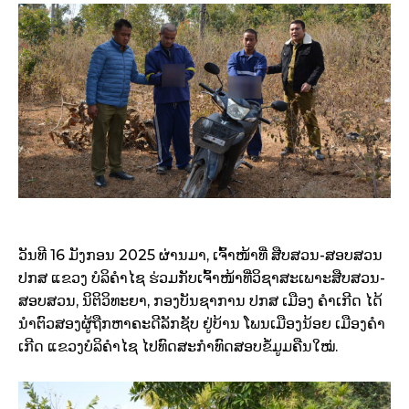
ວັນທີ 16 ມັງກອນ 2025 ຜ່ານມາ, ເຈົ້າໜ້າທີ່ ສືບສວນ-ສອບສວນ
ປກສ ແຂວງ ບໍລິຄຳໄຊ ຮ່ວມກັບເຈົ້າໜ້າທີ່ວິຊາສະເພາະສືບສວນ-
ສອບສວນ, ນິຕິວິທະຍາ, ກອງບັນຊາການ ປກສ ເມືອງ ຄຳເກີດ ໄດ້
ນໍາຕົວສອງຜູ້ຖືກຫາຄະດີລັກຊັບ ຢູ່ບ້ານ ໂພນເມືອງນ້ອຍ ເມືອງຄໍາ
ເກີດ ແຂວງບໍລິຄໍາໄຊ ໄປທົດສະກໍາທົດສອບຂໍ້ມູມຄືນໃໝ່.