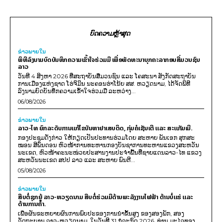
ບົດຄວາມຫຼ້າສຸດ
ຂ່າວພາຍ​ໃນ
ພິທີລົງນາມບົດບັນທຶກຄວາມເຂົ້າໃຈຮ່ວມມື ເພື່ອພັດທະນາບຸກຄະລາກອນສື່ມວນຊົນ
ລາວ
ວັນທີ 4 ສິງຫາ 2026 ທີ່ສະຖາບັນສື່ມວນຊົນ ແລະ ໂຄສະນາ ສັງກັດສະຖາບັນ
ການເມືອງແຫ່ງຊາດ ໂຮ່ຈິມິນ ນະຄອນຮ່າໂນ້ຍ ສສ. ຫວຽດນາມ, ໄດ້ຈັດພິທີ
ລົງນາມບົດບັນທຶກຄວາມເຂົ້າໃຈຮ່ວມມື ລະຫວ່າງ...
06/08/2026
ຂ່າວພາຍ​ໃນ
ລາວ-ໄທ ຍົກລະດັບການແກ້ໄຂບັນຫາຢາເສບຕິດ, ກຸ່ມຄໍເຊັນເຕີ ແລະ ສະແກັມເມີ.
ກອງປະຊຸມດັ່ງກ່າວ ໃຫ້ກຽດເປັນປະທານຮ່ວມໂດຍ ສະຫາຍ ພັນເອກ ສຸກສະ
ໝອນ ສີພັນດອນ ຫົວໜ້າການທະຫານກອງບັນຊາການທະຫານແຂວງສະຫວັນ
ນະເຂດ, ຫົວໜ້າຄະນະໜ່ວຍປະສານງານປະຈຳພື້ນທີ່ຊາຍແດນລາວ-ໄທ ແຂວງ
ສະຫວັນນະເຂດ ສປປ ລາວ ແລະ ສະຫາຍ ພົນຕີ...
05/08/2026
ຂ່າວພາຍ​ໃນ
ສືບຕໍ່ຊຸກຍູ້ ລາວ-ຫວຽດນາມ ສືບຕໍ່ຮ່ວມມືດ້ານພະລັງງານໄຟຟ້າ ດ້ານບໍ່ແຮ່ ແລະ
ດ້ານການຄ້າ.
ເພື່ອຜັນຂະຫຍາຍຜົນການພົບປະຂອງການນຳຂັ້ນສູງ ຂອງສອງພັກ, ສອງ
ລັດຖະບານ ລາວ-ຫວຽດນາມ, ໃນວັນທີ 31 ກໍລະກົດ 2026, ທ່ານ ມະໄລທອງ