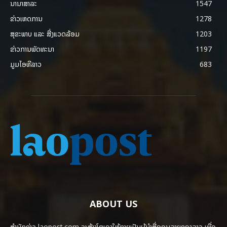
ນານາສາລະ
1547
ຂ່າວເຫດການ
1278
ສຸຂະພາບ ແລະ ສີ່ງແວດລ້ອມ
1203
ຂ່າວການພັດທະນາ
1197
ມູມໄອທີລາວ
683
ABOUT US
ສຳນັກຂ່າວ laopost.com ຈະສ້າງໂຕເອງໃຫ້ກາຍເປັນຜູ້ນຳສື່ອອນລາຍຂອງລາວ ເພື່ອ