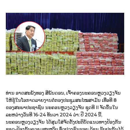
ທ່ານ ອາດສະພັງທອງ ສີພັນດອນ, ເຈົ້າຄອງນະຄອນຫຼວງວຽງຈັນ
ໃຫ້ຮູ້ໃນໂອກາດລາຍງານຕໍ່ກອງປະຊຸມສະໄໝສາມັນ ເທື່ອທີ 8
ຂອງສະພາປະຊາຊົນ ນະຄອນຫຼວງວຽງຈັນ ຊຸດທີ II ຈັດຂຶ້ນໃນ
ລະຫວ່າງວັນທີ 16-24 ທັນວາ 2024 ວ່າ: ປີ 2024 ນີ້,
ນະຄອນຫຼວງວຽງຈັນ ໄດ້ສຸມໃສ່ຈັດຕັ້ງປະຕິບັດແນວທາງປ້ອງກັນ
ຊາດ-ປ້ອງກັນຄວາມສະຫງົບ ທົ່ວປວງຊົນຮອບ ດ້ານ ຮັບປະກັນໄດ້