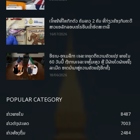
ເຈົ້າໜ້າທີ່ໄທກັກຕົວ ຄົນລາວ 2 ຄົນ ທີ່ກ່ຽວຂ້ອງກັບຄະດີ
ສາວແອລັກລອບເຮໂຣອີນເຂົ້າອົດສະຕາລີ
16/07/2026
ອີຣານ-ອາເມລິກາ ເຈລະຈາຍຸດຕິຄວາມຂັດແຍ່ງ! ພາຍໃນ
60 ວັນນີ້ ຖ້າການເຈລະຈາຫຼົ້ມເຫຼວ ຫຼື ມີຝ່າຍໃດຝ່າຍໜຶ່ງ
ລະເມີດ ອາດນໍາມາສູ່ຄວາມຂັດແຍ້ງອີກຄັ້ງ
18/06/2026
POPULAR CATEGORY
ຂ່າວພາຍ​ໃນ
8487
ຂ່າວຕ່າງປະເທດ
7003
ຂ່າວທ້ອງຖິ່ນ
2484