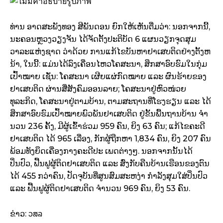
ທ່ານ ອາດສະພັງທອງ ສີພັນດອນ ຍົກໃຫ້ເຫັນຕື່ມວ່າ: ນອກຈາກນີ້,
ນະຄອນຫຼວງວຽງຈັນ ໄດ້ຈັດຕັ້ງປະຕິບັດ 6 ແຜນວຽກຈຸດສຸມ
ວາລະແຫ່ງຊາດ ວ່າດ້ວຍ ການແກ້ໄຂບັນຫາຢາເສບຕິດຢ່າງຕັ້ງຫ
ນ້າ, ໃນນີ້: ແມ່ນໄດ້ລົງເຄື່ອນໄຫວໂຄສະນາ, ສຶກສາອົບຮົມໃນກຸ່ມ
ເປົ້າໝາຍ ເຊັ່ນ: ໂຄສະນາ ເຜີຍແຜ່ກົດໝາຍ ແລະ ຜົນຮ້າຍຂອງ
ຢາເສບຕິດ ຜ່ານສື່ສັງຄົມອອນລາຍ; ໂຄສະນາຢູ່ຫົວໜ່ວຍ
ທຸລະກິດ, ໂຄສະນາຢູ່ຕາມບ້ານ, ຕາມສະຖານທີ່ໂຮງຮຽນ ແລະ ໄດ້
ສຶກສາອົບຮົມເປົ້າໝາຍພົວພັນຢາເສບຕິດ ຢູ່ຂັ້ນພື້ນຖານບ້ານ ຈໍາ
ນວນ 236 ຄັ້ງ, ມີຜູ້ເຂົ້າຮ່ວມ 959 ຄົນ, ຍິງ 63 ຄົນ; ແກ້ໄຂຄະດີ
ຢາເສບຕິດ ໄດ້ 965 ເລື່ອງ, ກັກຜູ້ຖືກຫາ 1,834 ຄົນ, ຍິງ 207 ຄົນ
ພ້ອມທັງຍຶດເຄື່ອງກາງຄະດີປະ ເພດຕ່າງໆ. ນອກຈາກນັ້ນໄດ້
ປິ່ນປົວ, ຟື້ນຟູຜູ້ຕິດຢາເສບຕິດ ແລະ ສົ່ງກັບຄືນບ້ານເຮືອນຂອງຕົນ
ໄດ້ 455 ກວ່າຄົນ, ປັດຈຸບັນທີ່ສູນສົມສະຫງ່າ ກໍາລັງສຸມໃສ່ປິ່ນປົວ
ແລະ ຟື້ນຟູຜູ້ຕິດຢາເສບຕິດ ຈໍານວນ 969 ຄົນ, ຍິງ 53 ຄົນ.
ວສລ
ຂ່າວ: