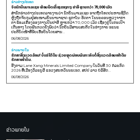
ຂ່າວຕ່າງປະເທດ
ຈັບນັກບິນມາເລເຊຍ ພ້ອມຍຶດເຄື່ອງຂອງກາງ ຢາອີ ຫຼາຍກວ່າ 70,000 ເມັດ
ສຳນັກຂ່າວຕ່າງປະເທດລາຍງານວ່າ ນັກບິນມາເລເຊຍ ອາດຖືກໂທດປະຫານຊີວິດ
ຫຼັງຖືກຈັບກຸມຢູ່ສະໜາມບິນນານາຊາດ ຊູກາໂນ-ຮັດຕາ ໃນນະຄອນຫຼວງຈາກາ
ຕາ ພ້ອມເຄື່ອງຂອງກາງເປັນຢາອີ ຫຼາຍກວ່າ 70,000 ເມັດ ເຊື່ອງຢູ່ໃນກະເປົາ
ເດີນທາງ ໂດຍຜົນກວດຍັງພົບວ່າ ນັກບິນມີສານເສບຕິດໃນຮ່າງກາຍ ຂະນະ
ປະຕິບັດໜ້າທີ່ຂັບເຮືອບິນໂດຍສານ...
06/08/2026
ຂ່າວພາຍ​ໃນ
ຮັກສາສິ່ງແວດລ້ອມ! ບໍ່ແຮ່ໃຕ້ດິນ ຊ່ວຍຫຼຸດຜ່ອນຜົນກະທົບຕໍ່ສິ່ງແວດລ້ອມໜ້າດິນ
ຮັກສາໜ້າດິນ.
ອີງຕາມ Lane Xang Minerals Limited Companyໃນວັນທີ 30 ກໍລະກົດ
2026 ທີ່ເມືອງວິລະບູລີ ແຂວງສະຫວັນນະເຂດ, ສປປ ລາວ ບໍລິສັດ...
06/08/2026
ຂ່າວພາຍໃນ