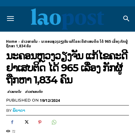
Home
ຂ່າວພາຍ​ໃນ
ນະຄອນຫຼວງວຽງຈັນ ແກ້ໄຂຄະດີຢາເສບຕິດ ໄດ້ 965 ເລື່ອງ ກັກຜູ້
ຖືກຫາ 1,834 ຄົນ
ນະຄອນຫຼວງວຽງຈັນ ແກ້ໄຂຄະດີ
ຢາເສບຕິດ ໄດ້ 965 ເລື່ອງ ກັກຜູ້
ຖືກຫາ 1,834 ຄົນ
ຂ່າວພາຍ​ໃນ
ຂ່າວຢາເສບຕິດ
19/12/2024
PUBLISHED ON
BY
ພິຍາດາ
72