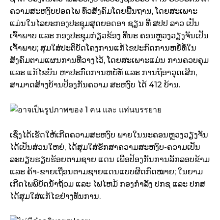
ຄວາມສະຫງົບປອດໄພ ທົ່ວສັງຄົມໂດຍພື້ນຖານ, ໂດຍສະເພາະ
ແມ່ນໃນໄລຍະກອງປະຊຸມສຸດຍອດອາ ຊຽນ ທີ່ ສປປ ລາວ ເປັນ
ເຈົ້າພາບ ແລະ ກອງປະຊຸມກ່ຽວຂ້ອງ ທີ່ນະ ຄອນຫຼວງວຽງຈັນເປັນ
ເຈົ້າພາບ; ສຸມໃສ່ປະຕິບັດໂຄງການແກ້ໄຂປະກົດການຫຍໍ້ທໍ້ໃນ
ສັງຄົມຕາມແຜນການທີ່ວາງໄວ້, ໂດຍສະເພາະແມ່ນ ການຄວບຄຸມ
ແລະ ແກ້ໄຂບັນ ຫາປະກົດການຫຍໍ້ທໍ້ ແລະ ການຖືອາວຸດເສິກ,
ສາມາດສ້າງບ້ານປ້ອງກັນຄວາມ ສະຫງົບ ໄດ້ 412 ບ້ານ.
ເຊິ່ງໄດ້ເຮັດໃຫ້ເກີດຄວາມສະຫງົບ ພາຍໃນນະຄອນຫຼວງວຽງຈັນ
ໄດ້ເປັນສ່ວນໃຫຍ່, ໄດ້ສຸມໃສ່ຮັກສາຄວາມສະຫງົບ-ຄວາມເປັນ
ລະບຽບຮຽບຮ້ອຍຕາມຊາຍ ແດນ ເພື່ອປ້ອງກັນການລັກລອບຂ້າມ
ແລະ ຄ້າ-ຂາຍເຖື່ອນຕາມຊາຍແດນແບບຜິດກົດໝາຍ; ໃນຍາມ
ເກີດໄພພິບັດນໍ້າຖ້ວມ ແລະ ໄຟໄຫມ້ ກອງກໍາລັງ ປກຊ ແລະ ປກສ
ໄດ້ສຸມໃສ່ແກ້ໄຂຢ່າງທັນການ.