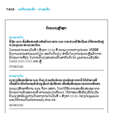
TAGS
ຄະດີຢາເສບຕິດ
ຢາເສບຕິດ
ບົດຄວາມຫຼ້າສຸດ
ຂ່າວພາຍ​ໃນ
ຍີ່ປຸ່ນ-ລາວ ສົ່ງເສີມສາຍພົວພັນມິດຕະພາບ ແລະ ການຮ່ວມມືອັນດີງາມ ກໍຄືການເປັນຄູ່
ຮ່ວມຍຸດທະສາດຮອບດ້ານ.
ໃນຕອນບ່າຍຂອງວັນທີ 5 ສິງຫາ 2026 ທີ່ ກະຊວງການຕ່າງປະເທດ ໄດ້ມີພິທີ
ລົງນາມເອກະສານແລກປ່ຽນ (ສະບັບປັບປຸງ) ສໍາລັບໂຄງການຊ່ວຍເຫຼືອລ້າຈາກ
ລັດຖະບານຍີ່ປຸ່ນ ໃນການປັບປຸງສະໜາມບິນສາກົນວັດໄຕ ມູນຄ່າລວມທັງໝົດ
3,863,000,000 ເຢນ ຫຼື...
07/08/2026
ຂ່າວພາຍ​ໃນ
ກະຊວງສຶກສາທິການ ແລະ ກິລາ ຮ່ວມກັບລັດຖະບານອົດສະຕຣາລີ ໄດ້ນຳສະເໜີ
ເຄື່ອງມືປະເມີນຕົນເອງສຳລັບຄູຊັ້ນປະຖົມສຶກສາ ເພື່ອສົ່ງເສີມຄຸນນະພາບການສຶກສາ.
ກະຊວງສຶກສາທິການ ແລະ ກິລາ (ສສກ), ໂດຍໄດ້ຮັບການສະໜັບສະໜູນຈາກ
ລັດຖະບານອົດສະຕຣາລີ ຜ່ານແຜນງານບີຄວາ, ໄດ້ນຳສະເໜີເຄື່ອງມືປະເມີນ
ຕົນເອງສຳລັບຄູຢ່າງເປັນທາງການໃນວັນທີ 4 ສິງຫາ 2026. ກອງປະຊຸມແມ່ນ
ພາຍໃຕ້ການເປັນປະທານຂອງ ທ່ານ ປອ...
06/08/2026