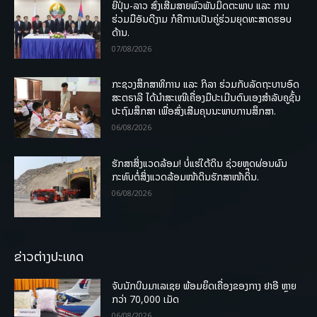
ຍີ່ປຸ່ນ-ລາວ ສົ່ງເສີມສາຍພົວພັນມິດຕະພາບ ແລະ ການ
ຮ່ວມມືອັນດີງາມ ກໍຄືການເປັນຄູ່ຮ່ວມຍຸດທະສາດຮອບ
ດ້ານ.
07/08/2026
ກະຊວງສຶກສາທິການ ແລະ ກິລາ ຮ່ວມກັບລັດຖະບານອົດ
ສະຕຣາລີ ໄດ້ນຳສະເໜີເຄື່ອງມືປະເມີນຕົນເອງສຳລັບຄູຊັ້ນ
ປະຖົມສຶກສາ ເພື່ອສົ່ງເສີມຄຸນນະພາບການສຶກສາ.
06/08/2026
ຮັກສາສິ່ງແວດລ້ອມ! ບໍ່ແຮ່ໃຕ້ດິນ ຊ່ວຍຫຼຸດຜ່ອນຜົນ
ກະທົບຕໍ່ສິ່ງແວດລ້ອມໜ້າດິນຮັກສາໜ້າດິນ.
06/08/2026
ຂ່າວຕ່າງປະເທດ
ຈັບນັກບິນມາເລເຊຍ ພ້ອມຍຶດເຄື່ອງຂອງກາງ ຢາອີ ຫຼາຍ
ກວ່າ 70,000 ເມັດ
06/08/2026