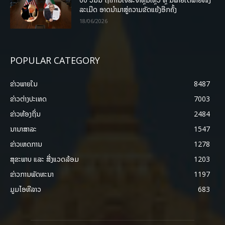
ລະເມີດ ອາດນໍາມາສູ່ຄວາມຂັດແຍ້ງອີກຄັ້ງ
18/06/2026
POPULAR CATEGORY
ຂ່າວພາຍ​ໃນ
8487
ຂ່າວຕ່າງປະເທດ
7003
ຂ່າວທ້ອງຖິ່ນ
2484
ນານາສາລະ
1547
ຂ່າວເຫດການ
1278
ສຸຂະພາບ ແລະ ສີ່ງແວດລ້ອມ
1203
ຂ່າວການພັດທະນາ
1197
ມູມໄອທີລາວ
683