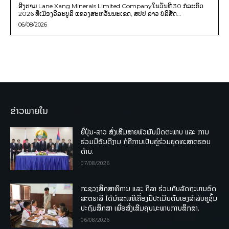
ອີງຕາມ Lane Xang Minerals Limited Companyໃນວັນທີ 30 ກໍລະກົດ
2026 ທີ່ເມືອງວິລະບູລີ ແຂວງສະຫວັນນະເຂດ, ສປປ ລາວ ບໍລິສັດ...
06/08/2026
ຂ່າວພາຍໃນ
ຍີ່ປຸ່ນ-ລາວ ສົ່ງເສີມສາຍພົວພັນມິດຕະພາບ ແລະ ການ
ຮ່ວມມືອັນດີງາມ ກໍຄືການເປັນຄູ່ຮ່ວມຍຸດທະສາດຮອບ
ດ້ານ.
07/08/2026
ກະຊວງສຶກສາທິການ ແລະ ກິລາ ຮ່ວມກັບລັດຖະບານອົດ
ສະຕຣາລີ ໄດ້ນຳສະເໜີເຄື່ອງມືປະເມີນຕົນເອງສຳລັບຄູຊັ້ນ
ປະຖົມສຶກສາ ເພື່ອສົ່ງເສີມຄຸນນະພາບການສຶກສາ.
06/08/2026