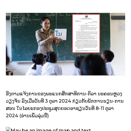
ອີງຕາມແຈ້ງການຂອງພະແນກສຶກສາທິການ-ກິລາ ນະຄອນຫຼວງ
ວຽງຈັນ ລົງເມື່ອວັນທີ 3 ຕຸລາ 2024 ກ່ຽວກັບພັກການຮຽນ-ການ
ສອນ ໃນໄລຍະກອງປະຊຸມສຸດຍອດອາຊຽນວັນທີ 8-11 ຕຸລາ
2024 (ອ່ານເພິ່ມລຸ່ມນີ້)