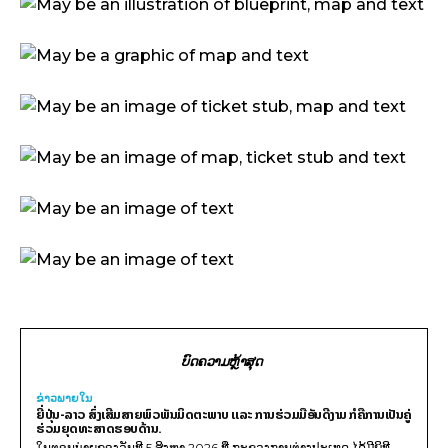
ບົດຄວາມຫຼ້າສຸດ
ຂ່າວພາຍ​ໃນ
ຍີ່ປຸ່ນ-ລາວ ສົ່ງເສີມສາຍພົວພັນມິດຕະພາບ ແລະ ການຮ່ວມມືອັນດີງາມ ກໍຄືການເປັນຄູ່
ຮ່ວມຍຸດທະສາດຮອບດ້ານ.
ໃນຕອນບ່າຍຂອງວັນທີ 5 ສິງຫາ 2026 ທີ່ ກະຊວງການຕ່າງປະເທດ ໄດ້ມີພິທີ