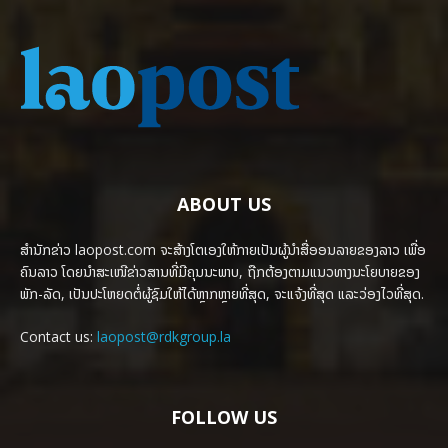
ABOUT US
ສຳນັກຂ່າວ laopost.com ຈະສ້າງໂຕເອງໃຫ້ກາຍເປັນຜູ້ນຳສື່ອອນລາຍຂອງລາວ ເພື່ອ
ຄົນລາວ ໂດຍນຳສະເໜີຂ່າວສານທີ່ມີຄຸນນະພາບ, ຖືກຕ້ອງຕາມແນວທາງນະໂຍບາຍຂອງ
ພັກ-ລັດ, ເປັນປະໂຫຍດຕໍ່ຜູ້ຊົມໃຫ້ໄດ້ຫຼາກຫຼາຍທີ່ສຸດ, ຈະແຈ້ງທີ່ສຸດ ແລະວ່ອງໄວທີ່ສຸດ.
Contact us:
laopost@rdkgroup.la
FOLLOW US