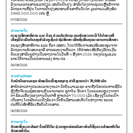
ລົງນາມເອກະສານແລກປ່ຽນ (ສະບັບປັບປຸງ) ສໍາລັບໂຄງການຊ່ວຍເຫຼືອລ້າຈາກ
ລັດຖະບານຍີ່ປຸ່ນ ໃນການປັບປຸງສະໜາມບິນສາກົນວັດໄຕ ມູນຄ່າລວມທັງໝົດ
3,863,000,000 ເຢນ ຫຼື...
07/08/2026
ຂ່າວພາຍ​ໃນ
ກະຊວງສຶກສາທິການ ແລະ ກິລາ ຮ່ວມກັບລັດຖະບານອົດສະຕຣາລີ ໄດ້ນຳສະເໜີ
ເຄື່ອງມືປະເມີນຕົນເອງສຳລັບຄູຊັ້ນປະຖົມສຶກສາ ເພື່ອສົ່ງເສີມຄຸນນະພາບການສຶກສາ.
ກະຊວງສຶກສາທິການ ແລະ ກິລາ (ສສກ), ໂດຍໄດ້ຮັບການສະໜັບສະໜູນຈາກ
ລັດຖະບານອົດສະຕຣາລີ ຜ່ານແຜນງານບີຄວາ, ໄດ້ນຳສະເໜີເຄື່ອງມືປະເມີນ
ຕົນເອງສຳລັບຄູຢ່າງເປັນທາງການໃນວັນທີ 4 ສິງຫາ 2026. ກອງປະຊຸມແມ່ນ
ພາຍໃຕ້ການເປັນປະທານຂອງ ທ່ານ ປອ...
06/08/2026
ຂ່າວຕ່າງປະເທດ
ຈັບນັກບິນມາເລເຊຍ ພ້ອມຍຶດເຄື່ອງຂອງກາງ ຢາອີ ຫຼາຍກວ່າ 70,000 ເມັດ
ສຳນັກຂ່າວຕ່າງປະເທດລາຍງານວ່າ ນັກບິນມາເລເຊຍ ອາດຖືກໂທດປະຫານຊີວິດ
ຫຼັງຖືກຈັບກຸມຢູ່ສະໜາມບິນນານາຊາດ ຊູກາໂນ-ຮັດຕາ ໃນນະຄອນຫຼວງຈາກາ
ຕາ ພ້ອມເຄື່ອງຂອງກາງເປັນຢາອີ ຫຼາຍກວ່າ 70,000 ເມັດ ເຊື່ອງຢູ່ໃນກະເປົາ
ເດີນທາງ ໂດຍຜົນກວດຍັງພົບວ່າ ນັກບິນມີສານເສບຕິດໃນຮ່າງກາຍ ຂະນະ
ປະຕິບັດໜ້າທີ່ຂັບເຮືອບິນໂດຍສານ...
06/08/2026
ຂ່າວພາຍ​ໃນ
ຮັກສາສິ່ງແວດລ້ອມ! ບໍ່ແຮ່ໃຕ້ດິນ ຊ່ວຍຫຼຸດຜ່ອນຜົນກະທົບຕໍ່ສິ່ງແວດລ້ອມໜ້າດິນ
ຮັກສາໜ້າດິນ.