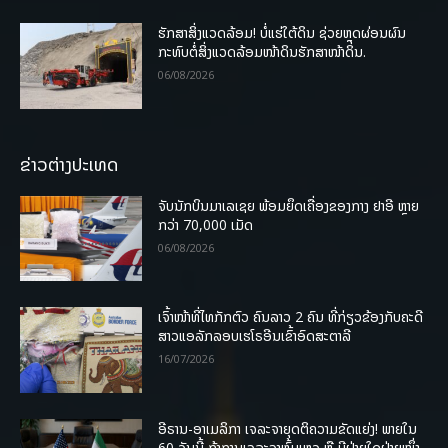
ຮັກສາສິ່ງແວດລ້ອມ! ບໍ່ແຮ່ໃຕ້ດິນ ຊ່ວຍຫຼຸດຜ່ອນຜົນ
ກະທົບຕໍ່ສິ່ງແວດລ້ອມໜ້າດິນຮັກສາໜ້າດິນ.
06/08/2026
ຂ່າວຕ່າງປະເທດ
ຈັບນັກບິນມາເລເຊຍ ພ້ອມຍຶດເຄື່ອງຂອງກາງ ຢາອີ ຫຼາຍ
ກວ່າ 70,000 ເມັດ
06/08/2026
ເຈົ້າໜ້າທີ່ໄທກັກຕົວ ຄົນລາວ 2 ຄົນ ທີ່ກ່ຽວຂ້ອງກັບຄະດີ
ສາວແອລັກລອບເຮໂຣອີນເຂົ້າອົດສະຕາລີ
16/07/2026
ອີຣານ-ອາເມລິກາ ເຈລະຈາຍຸດຕິຄວາມຂັດແຍ່ງ! ພາຍໃນ
60 ວັນນີ້ ຖ້າການເຈລະຈາຫຼົ້ມເຫຼວ ຫຼື ມີຝ່າຍໃດຝ່າຍໜຶ່ງ