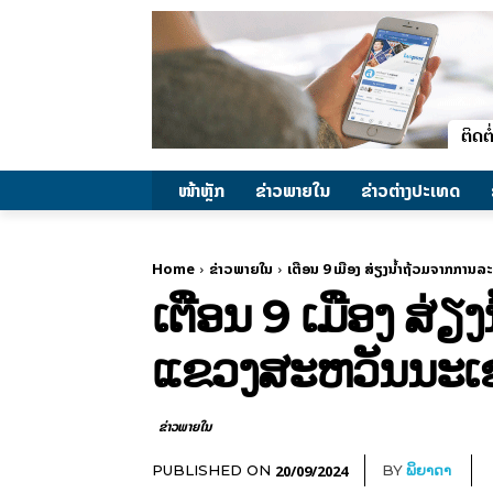
ໜ້າຫຼັກ
ຂ່າວພາຍ​ໃນ
ຂ່າວຕ່າງປະເທດ
Home
ຂ່າວພາຍ​ໃນ
ເຕືອນ 9 ເມືອງ ສ່ຽງນໍ້າຖ້ວມຈາກການ
ເຕືອນ 9 ເມືອງ ສ່ຽ
ແຂວງສະຫວັນນະເ
ຂ່າວພາຍ​ໃນ
20/09/2024
PUBLISHED ON
BY
ພິຍາດາ