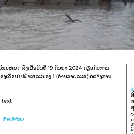
ນະເຂດ ລົງເມື່ອວັນທີ 19 ກັນຍາ 2024 ກ່ຽວກັບການ
້າຂອງເຂື່ອນໄຟຟ້າເຊລະນອງ 1 (ອ່ານລາຍລະອຽດແຈ້ງການ
ຂ
ຍ
ກ
ຍ
ໃ
​ເຕືອນ​ນໍ້າ​ຖ້ວມ
ປ
ສ
ປ