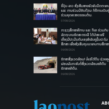
ຍີ່ປຸ່ນ-ລາວ ສົ່ງເສີມສາຍພົວພັນມິດຕະພາ
ແລະ ການຮ່ວມມືອັນດີງາມ ກໍຄືການເປັນຄູ
ຮ່ວມຍຸດທະສາດຮອບດ້ານ.
07/08/2026
ກະຊວງສຶກສາທິການ ແລະ ກິລາ ຮ່ວມກັບ
ລັດຖະບານອົດສະຕຣາລີ ໄດ້ນຳສະເໜີ
ເຄື່ອງມືປະເມີນຕົນເອງສຳລັບຄູຊັ້ນປະຖົມ
ສຶກສາ ເພື່ອສົ່ງເສີມຄຸນນະພາບການສຶກສາ
06/08/2026
ຮັກສາສິ່ງແວດລ້ອມ! ບໍ່ແຮ່ໃຕ້ດິນ ຊ່ວຍຫຼ
ຜ່ອນຜົນກະທົບຕໍ່ສິ່ງແວດລ້ອມໜ້າດິນ
ຮັກສາໜ້າດິນ.
06/08/2026
AB