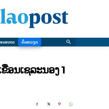
ອນອາກາດ
ຄົ້ນຫາວຽກ
ເຂື່ອນເຊລະນອງ 1