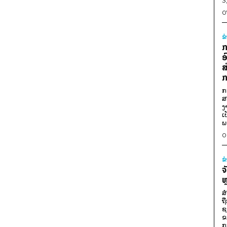
3
0
ຂ
ກ
ອ
ສ
ກ
ກ
ສ
ງ
ເ
ພ
0
ຂ
ຈ
ຫ
ສ
ຖ
ຊ
ຂ
ກ