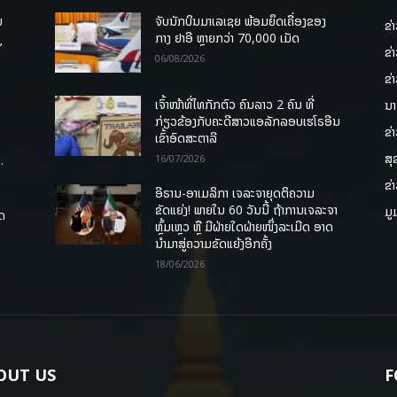
ບ
ຈັບນັກບິນມາເລເຊຍ ພ້ອມຍຶດເຄື່ອງຂອງ
ຂ່
່
ກາງ ຢາອີ ຫຼາຍກວ່າ 70,000 ເມັດ
ຂ່
06/08/2026
ຂ່
ເຈົ້າໜ້າທີ່ໄທກັກຕົວ ຄົນລາວ 2 ຄົນ ທີ່
ນາ
ກ່ຽວຂ້ອງກັບຄະດີສາວແອລັກລອບເຮໂຣອີນ
ຂ່
ເຂົ້າອົດສະຕາລີ
ສຸ
.
16/07/2026
ຂ່
ອີຣານ-ອາເມລິກາ ເຈລະຈາຍຸດຕິຄວາມ
ຂັດແຍ່ງ! ພາຍໃນ 60 ວັນນີ້ ຖ້າການເຈລະຈາ
ມູ
ຸດ
ຫຼົ້ມເຫຼວ ຫຼື ມີຝ່າຍໃດຝ່າຍໜຶ່ງລະເມີດ ອາດ
ນໍາມາສູ່ຄວາມຂັດແຍ້ງອີກຄັ້ງ
18/06/2026
OUT US
F