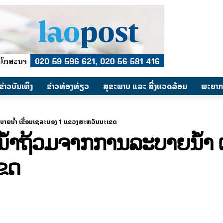
​ຂ່າວບັນເທິງ
​ຂ່າວທ່ອງທ່ຽວ
ສຸຂະພາບ ແລະ ສີ່ງແວດລ້ອມ
ພະຍາກ
ລະບາຍນໍ້າ ເຂື່ອນເຊລະນອງ 1 ແຂວງສະຫວັນນະເຂດ
ງນໍ້າຖ້ວມຈາກການລະບາຍນໍ້າ 
ຂດ