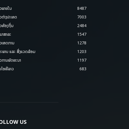
າວພາຍ​ໃນ
8487
າວຕ່າງປະເທດ
7003
າວທ້ອງຖິ່ນ
2484
ນາສາລະ
1547
າວເຫດການ
1278
ຂະພາບ ແລະ ສີ່ງແວດລ້ອມ
1203
າວການພັດທະນາ
1197
ມໄອທີລາວ
683
OLLOW US