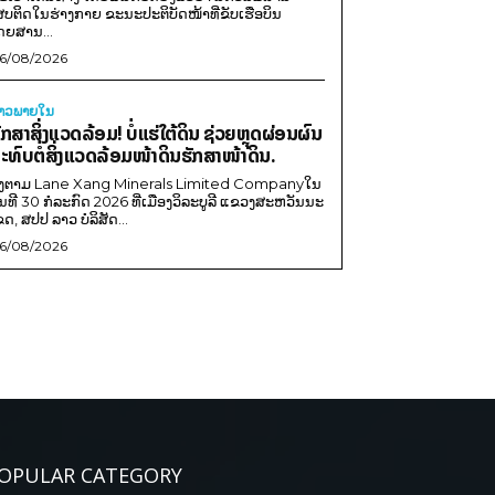
ສບຕິດໃນຮ່າງກາຍ ຂະນະປະຕິບັດໜ້າທີ່ຂັບເຮືອບິນ
ດຍສານ...
6/08/2026
່າວພາຍ​ໃນ
ັກສາສິ່ງແວດລ້ອມ! ບໍ່ແຮ່ໃຕ້ດິນ ຊ່ວຍຫຼຸດຜ່ອນຜົນ
ະທົບຕໍ່ສິ່ງແວດລ້ອມໜ້າດິນຮັກສາໜ້າດິນ.
ີງຕາມ Lane Xang Minerals Limited Companyໃນ
ັນທີ 30 ກໍລະກົດ 2026 ທີ່ເມືອງວິລະບູລີ ແຂວງສະຫວັນນະ
ຂດ, ສປປ ລາວ ບໍລິສັດ...
6/08/2026
OPULAR CATEGORY