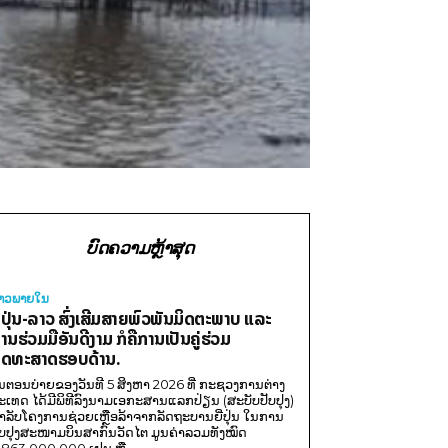
ບົດຄວາມຫຼ້າສຸດ
່າວພາຍ​ໃນ
ີ່ປຸ່ນ-ລາວ ສົ່ງເສີມສາຍພົວພັນມິດຕະພາບ ແລະ
ານຮ່ວມມືອັນດີງາມ ກໍຄືການເປັນຄູ່ຮ່ວມ
ຸດທະສາດຮອບດ້ານ.
ນຕອນບ່າຍຂອງວັນທີ 5 ສິງຫາ 2026 ທີ່ ກະຊວງການຕ່າງ
ະເທດ ໄດ້ມີພິທີລົງນາມເອກະສານແລກປ່ຽນ (ສະບັບປັບປຸງ)
ໍາລັບໂຄງການຊ່ວຍເຫຼືອລ້າຈາກລັດຖະບານຍີ່ປຸ່ນ ໃນການ
ັບປຸງສະໜາມບິນສາກົນວັດໄຕ ມູນຄ່າລວມທັງໝົດ