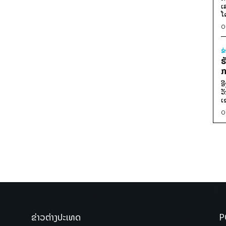
ເ
ໂ
0
ຂ
ຮ
ກ
ອ
ວ
ເ
0
ຂ່າວຕ່າງປະເທດ
P