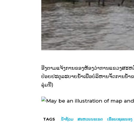
ອີງຕາມແຈ້ງການຂອງຫ້ອງວ່າການແຂວງສະຫວັນ
ປ່ອຍປະຕູລະບາຍນໍ້າເພື່ອບໍລິຫານຈັດການນໍ
ລຸ່ມນີ້)
TAGS
ນໍ້າຖ້ວມ
ສະຫວນນະເຂດ
ເຂື່ອນເຊລະນອງ