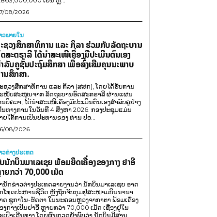
,863,000,000 ເຢນ ຫຼື...
7/08/2026
່າວພາຍ​ໃນ
ະຊວງສຶກສາທິການ ແລະ ກິລາ ຮ່ວມກັບລັດຖະບານ
ົດສະຕຣາລີ ໄດ້ນຳສະເໜີເຄື່ອງມືປະເມີນຕົນເອງ
ຳລັບຄູຊັ້ນປະຖົມສຶກສາ ເພື່ອສົ່ງເສີມຄຸນນະພາບ
ານສຶກສາ.
ະຊວງສຶກສາທິການ ແລະ ກິລາ (ສສກ), ໂດຍໄດ້ຮັບການ
ະໜັບສະໜູນຈາກ ລັດຖະບານອົດສະຕຣາລີ ຜ່ານແຜນ
ານບີຄວາ, ໄດ້ນຳສະເໜີເຄື່ອງມືປະເມີນຕົນເອງສຳລັບຄູຢ່າງ
ປັນທາງການໃນວັນທີ 4 ສິງຫາ 2026. ກອງປະຊຸມແມ່ນ
າຍໃຕ້ການເປັນປະທານຂອງ ທ່ານ ປອ...
6/08/2026
່າວຕ່າງປະເທດ
ັບນັກບິນມາເລເຊຍ ພ້ອມຍຶດເຄື່ອງຂອງກາງ ຢາອີ
ຼາຍກວ່າ 70,000 ເມັດ
ຳນັກຂ່າວຕ່າງປະເທດລາຍງານວ່າ ນັກບິນມາເລເຊຍ ອາດ
ືກໂທດປະຫານຊີວິດ ຫຼັງຖືກຈັບກຸມຢູ່ສະໜາມບິນນານາ
າດ ຊູກາໂນ-ຮັດຕາ ໃນນະຄອນຫຼວງຈາກາຕາ ພ້ອມເຄື່ອງ
ອງກາງເປັນຢາອີ ຫຼາຍກວ່າ 70,000 ເມັດ ເຊື່ອງຢູ່ໃນ
ະເປົາເດີນທາງ ໂດຍຜົນກວດຍັງພົບວ່າ ນັກບິນມີສານ