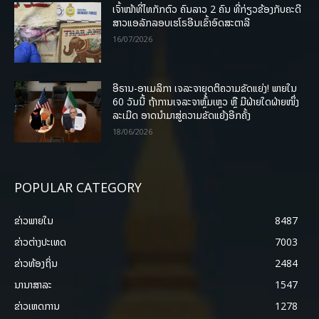
ເຈົ້າໜ້າທີ່ໄທກັກຕົວ ຄົນລາວ 2 ຄົນ ທີ່ກ່ຽວຂ້ອງກັບຄະດີ
ສາວແອລັກລອບເຮໂຣອີນເຂົ້າອົດສະຕາລີ
16/07/2026
ອີຣານ-ອາເມລິກາ ເຈລະຈາຍຸດຕິຄວາມຂັດແຍ່ງ! ພາຍໃນ
60 ວັນນີ້ ຖ້າການເຈລະຈາຫຼົ້ມເຫຼວ ຫຼື ມີຝ່າຍໃດຝ່າຍໜຶ່ງ
ລະເມີດ ອາດນໍາມາສູ່ຄວາມຂັດແຍ້ງອີກຄັ້ງ
18/06/2026
POPULAR CATEGORY
ຂ່າວພາຍ​ໃນ
8487
ຂ່າວຕ່າງປະເທດ
7003
ຂ່າວທ້ອງຖິ່ນ
2484
ນານາສາລະ
1547
ຂ່າວເຫດການ
1278