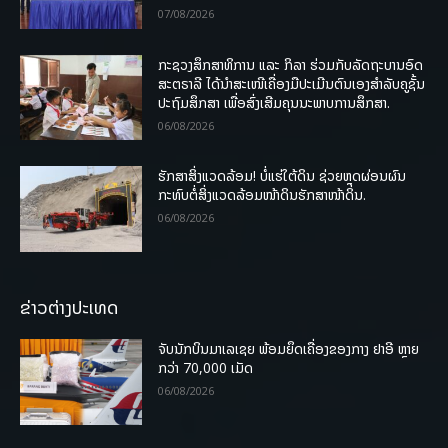
07/08/2026
ກະຊວງສຶກສາທິການ ແລະ ກິລາ ຮ່ວມກັບລັດຖະບານອົດ
ສະຕຣາລີ ໄດ້ນຳສະເໜີເຄື່ອງມືປະເມີນຕົນເອງສຳລັບຄູຊັ້ນ
ປະຖົມສຶກສາ ເພື່ອສົ່ງເສີມຄຸນນະພາບການສຶກສາ.
06/08/2026
ຮັກສາສິ່ງແວດລ້ອມ! ບໍ່ແຮ່ໃຕ້ດິນ ຊ່ວຍຫຼຸດຜ່ອນຜົນ
ກະທົບຕໍ່ສິ່ງແວດລ້ອມໜ້າດິນຮັກສາໜ້າດິນ.
06/08/2026
ຂ່າວຕ່າງປະເທດ
ຈັບນັກບິນມາເລເຊຍ ພ້ອມຍຶດເຄື່ອງຂອງກາງ ຢາອີ ຫຼາຍ
ກວ່າ 70,000 ເມັດ
06/08/2026