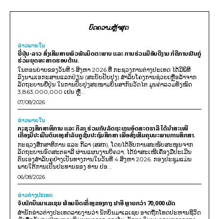
ບົດຄວາມຫຼ້າສຸດ
ຂ່າວພາຍ​ໃນ
ຍີ່ປຸ່ນ-ລາວ ສົ່ງເສີມສາຍພົວພັນມິດຕະພາບ ແລະ ການຮ່ວມມືອັນດີງາມ ກໍຄືການເປັນຄູ່
ຮ່ວມຍຸດທະສາດຮອບດ້ານ.
ໃນຕອນບ່າຍຂອງວັນທີ 5 ສິງຫາ 2026 ທີ່ ກະຊວງການຕ່າງປະເທດ ໄດ້ມີພິທີ
ລົງນາມເອກະສານແລກປ່ຽນ (ສະບັບປັບປຸງ) ສໍາລັບໂຄງການຊ່ວຍເຫຼືອລ້າຈາກ
ລັດຖະບານຍີ່ປຸ່ນ ໃນການປັບປຸງສະໜາມບິນສາກົນວັດໄຕ ມູນຄ່າລວມທັງໝົດ
3,863,000,000 ເຢນ ຫຼື...
07/08/2026
ຂ່າວພາຍ​ໃນ
ກະຊວງສຶກສາທິການ ແລະ ກິລາ ຮ່ວມກັບລັດຖະບານອົດສະຕຣາລີ ໄດ້ນຳສະເໜີ
ເຄື່ອງມືປະເມີນຕົນເອງສຳລັບຄູຊັ້ນປະຖົມສຶກສາ ເພື່ອສົ່ງເສີມຄຸນນະພາບການສຶກສາ.
ກະຊວງສຶກສາທິການ ແລະ ກິລາ (ສສກ), ໂດຍໄດ້ຮັບການສະໜັບສະໜູນຈາກ
ລັດຖະບານອົດສະຕຣາລີ ຜ່ານແຜນງານບີຄວາ, ໄດ້ນຳສະເໜີເຄື່ອງມືປະເມີນ
ຕົນເອງສຳລັບຄູຢ່າງເປັນທາງການໃນວັນທີ 4 ສິງຫາ 2026. ກອງປະຊຸມແມ່ນ
ພາຍໃຕ້ການເປັນປະທານຂອງ ທ່ານ ປອ...
06/08/2026
ຂ່າວຕ່າງປະເທດ
ຈັບນັກບິນມາເລເຊຍ ພ້ອມຍຶດເຄື່ອງຂອງກາງ ຢາອີ ຫຼາຍກວ່າ 70,000 ເມັດ
ສຳນັກຂ່າວຕ່າງປະເທດລາຍງານວ່າ ນັກບິນມາເລເຊຍ ອາດຖືກໂທດປະຫານຊີວິດ