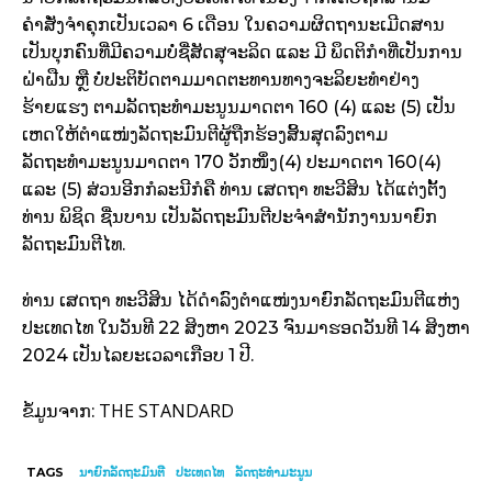
ຄຳສັ່ງຈຳຄຸກເປັນເວລາ 6 ເດືອນ ໃນຄວາມຜິດຖານະເມີດສານ
ເປັນບຸກຄົນທີ່ມີຄວາມບໍ່ຊື່ສັດສຸຈະລິດ ແລະ ມີ ພຶດຕິກຳທີ່ເປັນການ
ຝ່າຝືນ ຫຼື ບໍ່ປະຕິບັດຕາມມາດຕະທານທາງຈະລິຍະທຳຢ່າງ
ຮ້າຍແຮງ ຕາມລັດຖະທຳມະນູນມາດຕາ 160 (4) ແລະ (5) ເປັນ
ເຫດໃຫ້ຕຳແໜ່ງລັດຖະມົນຕີຜູ້ຖືກຮ້ອງສິ້ນສຸດລົງຕາມ
ລັດຖະທຳມະນູນມາດຕາ 170 ວັກໜຶ່ງ(4) ປະມາດຕາ 160(4)
ແລະ (5) ສ່ວນອີກກໍລະນີກໍຄື ທ່ານ ເສດຖາ ທະວີສິນ ໄດ້ແຕ່ງຕັ້ງ
ທ່ານ ພິຊິດ ຊື່ນບານ ເປັນລັດຖະມົນຕີປະຈຳສຳນັກງານນາຍົກ
ລັດຖະມົນຕີໄທ.
ທ່ານ ເສດຖາ ທະວີສິນ ໄດ້ດຳລົງຕຳແໜ່ງນາຍົກລັດຖະມົນຕີແຫ່ງ
ປະເທດໄທ ໃນວັນທີ 22 ສິງຫາ 2023 ຈົນມາຮອດວັນທີ 14 ສິງຫາ
2024 ເປັນໄລຍະເວລາເກືອບ 1 ປີ.
THE STANDARD
ຂໍ້ມູນຈາກ:
TAGS
ນາ​ຍົກ​ລັດ​ຖະ​ມົນ​ຕີ
ປະເທດໄທ
ລັດຖະທຳມະນູນ