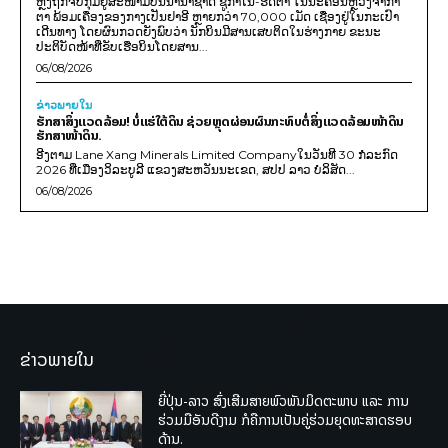
ຫຼັງຖືກຈັບກຸມຢູ່ສະໜາມບິນນານາຊາດ ຊູກາໂນ-ຮັດຕາ ໃນນະຄອນຫຼວງຈາກາ
ຕາ ພ້ອມເຄື່ອງຂອງກາງເປັນຢາອີ ຫຼາຍກວ່າ 70,000 ເມັດ ເຊື່ອງຢູ່ໃນກະເປົາ
ເດີນທາງ ໂດຍຜົນກວດຍັງພົບວ່າ ນັກບິນມີສານເສບຕິດໃນຮ່າງກາຍ ຂະນະ
ປະຕິບັດໜ້າທີ່ຂັບເຮືອບິນໂດຍສານ...
06/08/2026
ຂ່າວພາຍ​ໃນ
ຮັກສາສິ່ງແວດລ້ອມ! ບໍ່ແຮ່ໃຕ້ດິນ ຊ່ວຍຫຼຸດຜ່ອນຜົນກະທົບຕໍ່ສິ່ງແວດລ້ອມໜ້າດິນ
ຮັກສາໜ້າດິນ.
ອີງຕາມ Lane Xang Minerals Limited Companyໃນວັນທີ 30 ກໍລະກົດ
2026 ທີ່ເມືອງວິລະບູລີ ແຂວງສະຫວັນນະເຂດ, ສປປ ລາວ ບໍລິສັດ...
06/08/2026
ຂ່າວພາຍໃນ
ຍີ່ປຸ່ນ-ລາວ ສົ່ງເສີມສາຍພົວພັນມິດຕະພາບ ແລະ ການ
ຮ່ວມມືອັນດີງາມ ກໍຄືການເປັນຄູ່ຮ່ວມຍຸດທະສາດຮອບ
ດ້ານ.