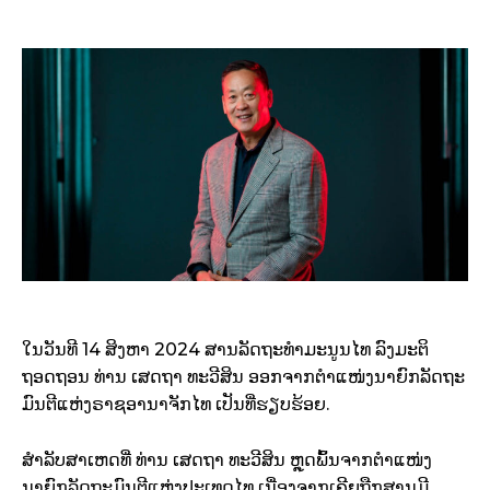
ໃນວັນທີ 14 ສິງຫາ 2024 ສານລັດຖະທຳມະນູນໄທ ລົງມະຕິ
ຖອດຖອນ ທ່ານ ເສດຖາ ທະວີສິນ ອອກຈາກຕຳແໜ່ງນາຍົກລັດຖະ
ມົນຕີແຫ່ງຣາຊອານາຈັກໄທ ເປັນທີ່ຮຽບຮ້ອຍ.
ສຳລັບສາເຫດທີ່ ທ່ານ ເສດຖາ ທະວີສິນ ຫຼຸດພົ້ນຈາກຕຳແໜ່ງ
ນາຍົກລັດຖະມົນຕີແຫ່ງປະເທດໄທ ເນື່ອງຈາກເຄີຍຖືກສານມີ