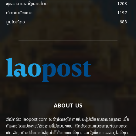
ສຸຂະພາບ ແລະ ສີ່ງແວດລ້ອມ
1203
ຂ່າວການພັດທະນາ
1197
ມູມໄອທີລາວ
683
ABOUT US
ສຳນັກຂ່າວ laopost.com ຈະສ້າງໂຕເອງໃຫ້ກາຍເປັນຜູ້ນຳສື່ອອນລາຍຂອງລາວ ເພື່ອ
ຄົນລາວ ໂດຍນຳສະເໜີຂ່າວສານທີ່ມີຄຸນນະພາບ, ຖືກຕ້ອງຕາມແນວທາງນະໂຍບາຍຂອງ
ພັກ-ລັດ, ເປັນປະໂຫຍດຕໍ່ຜູ້ຊົມໃຫ້ໄດ້ຫຼາກຫຼາຍທີ່ສຸດ, ຈະແຈ້ງທີ່ສຸດ ແລະວ່ອງໄວທີ່ສຸດ.