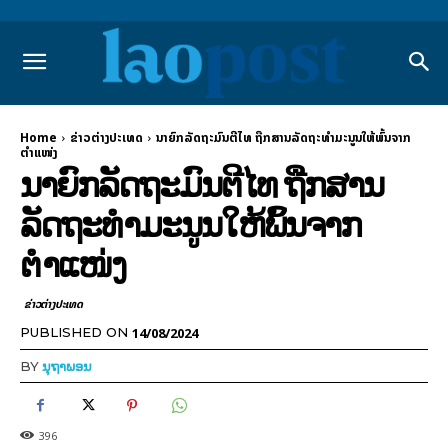
Home
ຂ່າວຕ່າງປະເທດ
ນາຍົກລັດຖະມົນຕີໄທ ຖືກສານລັດຖະທຳມະນູນໃຫ້ພົ້ນຈາກ
ຕຳແໜ່ງ
ນາຍົກລັດຖະມົນຕີໄທ ຖືກສານ
ລັດຖະທຳມະນູນໃຫ້ພົ້ນຈາກ
ຕຳແໜ່ງ
ຂ່າວຕ່າງປະເທດ
14/08/2024
PUBLISHED ON
BY
ນຸຖາພອນ
396