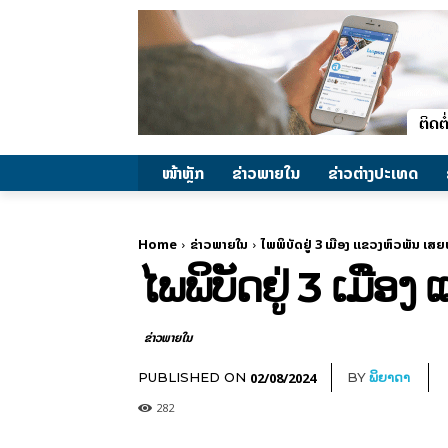
ໜ້າຫຼັກ
ຂ່າວພາຍ​ໃນ
ຂ່າວຕ່າງປະເທດ
Home
ຂ່າວພາຍ​ໃນ
ໄພພິບັດຢູ່ 3 ເມືອງ ແຂວງຫົວພັນ ເສຍຫ
ໄພພິບັດຢູ່ 3 ເມືອ
ຂ່າວພາຍ​ໃນ
02/08/2024
PUBLISHED ON
BY
ພິຍາດາ
282