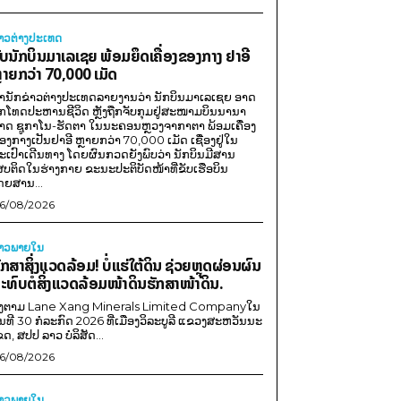
່າວຕ່າງປະເທດ
ັບນັກບິນມາເລເຊຍ ພ້ອມຍຶດເຄື່ອງຂອງກາງ ຢາອີ
ຼາຍກວ່າ 70,000 ເມັດ
ຳນັກຂ່າວຕ່າງປະເທດລາຍງານວ່າ ນັກບິນມາເລເຊຍ ອາດ
ືກໂທດປະຫານຊີວິດ ຫຼັງຖືກຈັບກຸມຢູ່ສະໜາມບິນນານາ
າດ ຊູກາໂນ-ຮັດຕາ ໃນນະຄອນຫຼວງຈາກາຕາ ພ້ອມເຄື່ອງ
ອງກາງເປັນຢາອີ ຫຼາຍກວ່າ 70,000 ເມັດ ເຊື່ອງຢູ່ໃນ
ະເປົາເດີນທາງ ໂດຍຜົນກວດຍັງພົບວ່າ ນັກບິນມີສານ
ສບຕິດໃນຮ່າງກາຍ ຂະນະປະຕິບັດໜ້າທີ່ຂັບເຮືອບິນ
ດຍສານ...
6/08/2026
່າວພາຍ​ໃນ
ັກສາສິ່ງແວດລ້ອມ! ບໍ່ແຮ່ໃຕ້ດິນ ຊ່ວຍຫຼຸດຜ່ອນຜົນ
ະທົບຕໍ່ສິ່ງແວດລ້ອມໜ້າດິນຮັກສາໜ້າດິນ.
ີງຕາມ Lane Xang Minerals Limited Companyໃນ
ັນທີ 30 ກໍລະກົດ 2026 ທີ່ເມືອງວິລະບູລີ ແຂວງສະຫວັນນະ
ຂດ, ສປປ ລາວ ບໍລິສັດ...
6/08/2026
່າວພາຍ​ໃນ