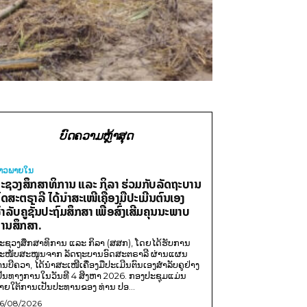
ບົດຄວາມຫຼ້າສຸດ
່າວພາຍ​ໃນ
ະຊວງສຶກສາທິການ ແລະ ກິລາ ຮ່ວມກັບລັດຖະບານ
ົດສະຕຣາລີ ໄດ້ນຳສະເໜີເຄື່ອງມືປະເມີນຕົນເອງ
ຳລັບຄູຊັ້ນປະຖົມສຶກສາ ເພື່ອສົ່ງເສີມຄຸນນະພາບ
ານສຶກສາ.
ະຊວງສຶກສາທິການ ແລະ ກິລາ (ສສກ), ໂດຍໄດ້ຮັບການ
ະໜັບສະໜູນຈາກ ລັດຖະບານອົດສະຕຣາລີ ຜ່ານແຜນ
ານບີຄວາ, ໄດ້ນຳສະເໜີເຄື່ອງມືປະເມີນຕົນເອງສຳລັບຄູຢ່າງ
ປັນທາງການໃນວັນທີ 4 ສິງຫາ 2026. ກອງປະຊຸມແມ່ນ
າຍໃຕ້ການເປັນປະທານຂອງ ທ່ານ ປອ...
6/08/2026