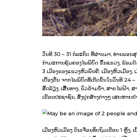
ວັນທີ 30 – 31 ກໍລະກົດ ທີ່ຜ່ານມາ, ທ່ານພອ
ກໍາມະການຄຸ້ມຄອງໄພພິບັດ ຂັ້ນແຂວງ, ພ້ອມ
3 ເມືອງຂອງແຂວງຫົວພັນຄື: ເມືອງຫົວເມືອງ
ເບື້ອງຕົ້ນ ຈາກໄພພິບັດທີ່ເກີດຂຶ້ນໃນວັນທີ 24 
ສັດລ້ຽງ, ເສັ້ນທາງ, ຂົວຂ້າມນໍ້າ, ສາຍໄຟຟ້
ເຮືອນປະຊາຊົນ, ສິ່ງປຸກສ້າງຕ່າງໆ ເສຍຫາຍຢ
ເມືອງຫົວເມືອງ ດິນເຈື່ອນທັບຖົມເຮືອນ 1 ຫຼັງ, ເນ