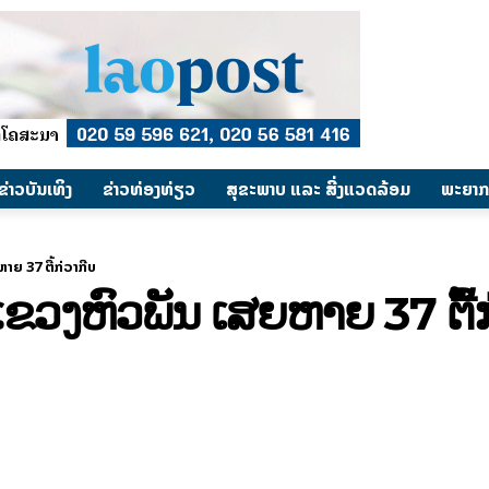
​ຂ່າວບັນເທິງ
​ຂ່າວທ່ອງທ່ຽວ
ສຸຂະພາບ ແລະ ສີ່ງແວດລ້ອມ
ພະຍາກ
າຍ 37 ຕື້ກ່ວາກີບ
ງ ແຂວງຫົວພັນ ເສຍຫາຍ 37 ຕື້