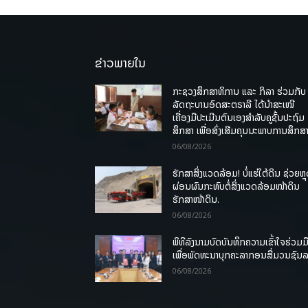
ຂ່າວພາຍໃນ
ກະຊວງສຶກສາທິການ ແລະ ກິລາ ຮ່ວມກັບ
ລັດຖະບານອົດສະຕຣາລີ ໄດ້ນຳສະເໜີ
ເຄື່ອງມືປະເມີນຕົນເອງສຳລັບຄູຊັ້ນປະຖົມ
ສຶກສາ ເພື່ອສົ່ງເສີມຄຸນນະພາບການສຶກສາ
06/08/2026
ຮັກສາສິ່ງແວດລ້ອມ! ບໍ່ແຮ່ໃຕ້ດິນ ຊ່ວຍຫຼ
ຜ່ອນຜົນກະທົບຕໍ່ສິ່ງແວດລ້ອມໜ້າດິນ
ຮັກສາໜ້າດິນ.
06/08/2026
ພິທີລົງນາມບົດບັນທຶກຄວາມເຂົ້າໃຈຮ່ວມມ
ເພື່ອພັດທະນາບຸກຄະລາກອນສື່ມວນຊົນ
06/08/2026