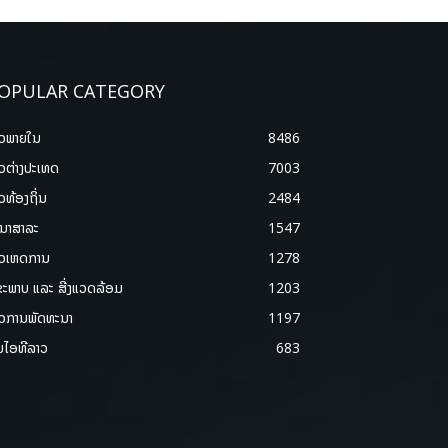
OPULAR CATEGORY
າວພາຍ​ໃນ
8486
າວຕ່າງປະເທດ
7003
າວທ້ອງຖິ່ນ
2484
ນາສາລະ
1547
າວເຫດການ
1278
ຂະພາບ ແລະ ສີ່ງແວດລ້ອມ
1203
າວການພັດທະນາ
1197
ມໄອທີລາວ
683