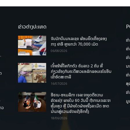
ຂ່າວຕ່າງປະເທດ
P
ຈັບນັກບິນມາເລເຊຍ ພ້ອມຍຶດເຄື່ອງຂອງ
ຂ່
ກາງ ຢາອີ ຫຼາຍກວ່າ 70,000 ເມັດ
ຂ່
06/08/2026
.
ຂ່
ເຈົ້າໜ້າທີ່ໄທກັກຕົວ ຄົນລາວ 2 ຄົນ ທີ່
ນາ
ກ່ຽວຂ້ອງກັບຄະດີສາວແອລັກລອບເຮໂຣອີນ
ຸດ
ຂ່
ເຂົ້າອົດສະຕາລີ
ສຸ
16/07/2026
ຂ່
ອີຣານ-ອາເມລິກາ ເຈລະຈາຍຸດຕິຄວາມ
ຂັດແຍ່ງ! ພາຍໃນ 60 ວັນນີ້ ຖ້າການເຈລະຈາ
ມູ
ື
ຫຼົ້ມເຫຼວ ຫຼື ມີຝ່າຍໃດຝ່າຍໜຶ່ງລະເມີດ ອາດ
ລາວ
ນໍາມາສູ່ຄວາມຂັດແຍ້ງອີກຄັ້ງ
18/06/2026