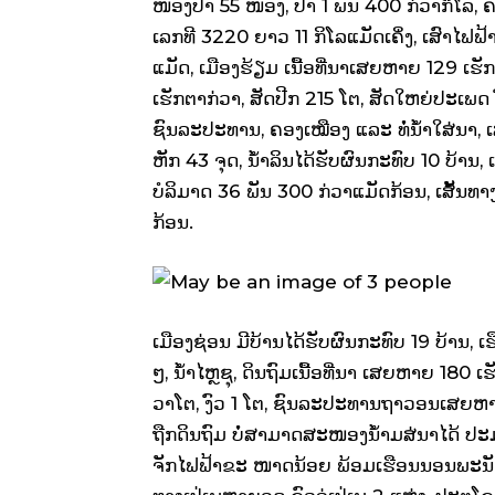
ໜອງປາ 55 ໜອງ, ປາ 1 ພັນ 400 ກ່ວາກິໂລ, ຄອ
ເລກທີ 3220 ຍາວ 11 ກິໂລແມັດເຄິ່ງ, ເສົາໄຟຟ້າ
ແມັດ, ເມືອງຮ້ຽມ ເນື້ອທີ່ນາເສຍຫາຍ 129 ເຮັກຕ
ເຮັກຕາກ່ວາ, ສັດປີກ 215 ໂຕ, ສັດໃຫຍ່ປະເພດ
ຊົນລະປະທານ, ຄອງເໝືອງ ແລະ ທໍ່ນໍ້າໃສ່ນາ, 
ຫັກ 43 ຈຸດ, ນໍ້າລິນໄດ້ຮັບຜົນກະທົບ 10 ບ້ານ, 
ບໍລິມາດ 36 ພັນ 300 ກ່ວາແມັດກ້ອນ, ເສັ້ນທາ
ກ້ອນ.
ເມືອງຊ່ອນ ມີບ້ານໄດ້ຮັບຜົນກະທົບ 19 ບ້ານ, 
ໆ, ນໍ້າໄຫຼຊຸ, ດິນຖົມເນື້ອທີ່ນາ ເສຍຫາຍ 18
ວາໂຕ, ງົວ 1 ໂຕ, ຊົນລະປະທານຖາວອນເສຍຫາ
ຖືກດິນຖົມ ບໍ່ສາມາດສະໜອງນໍ້າມສ່ນາໄດ້ ປະມາ
ຈັກໄຟຟ້າຂະ ໜາດນ້ອຍ ພ້ອມເຮືອນນອນພະນັກງານຖ