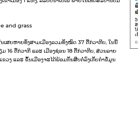
ງເຂົ້າເມືອງ 1 ແຫ່ງ, ລະບົບນໍ້າເປ່ເພ ພາຍໃນເທດສະບານບໍ່ມີ
ພ
ພ
ວ
ສ
ໂ
ເ
າຜົນເສຍຫາຍທັງສາມເມືອງລວມທັງໝົດ 37 ຕື້ກ່ວາກີບ, ໃນນີ້
0
ຽມ 16 ຕື້ກ່ວາກີ ແລະ ເມືອງຊ່ອນ 18 ຕື້ກ່ວາກີບ, ສ່ວນລາຍ
 ແລະ ຂັ້ນເມືອງຈະໄດ້ພ້ອມກັນສືບຕໍ່ລົງເກັບກໍາຂໍ້ມູນ