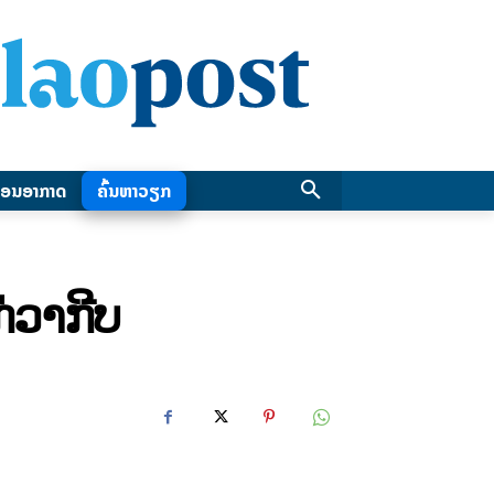
ອນອາກາດ
ຄົ້ນຫາວຽກ
ກ່ວາກີບ