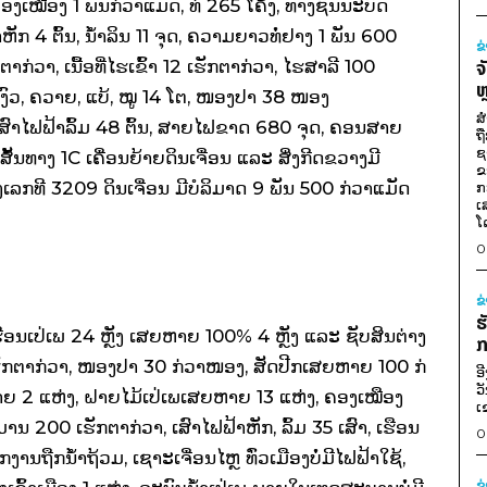
ງເໝືອງ 1 ພັນກ່ວາແມັດ, ທໍ່ 265 ໂຄ້ງ, ທາງຊົນນະບົດ
ຫັກ 4 ຕົ້ນ, ນໍ້າລິນ 11 ຈຸດ, ຄວາມຍາວທໍ່ຢາງ 1 ພັນ 600
ຂ
າກ່ວາ, ເນື້ອທີ່ໄຮເຂົ້າ 12 ເຮັກຕາກ່ວາ, ໄຮສາລີ 100
ຈ
ຫ
 ງົວ, ຄວາຍ, ແບ້, ໝູ 14 ໂຕ, ໜອງປາ 38 ໜອງ
ສ
ເສົາໄຟຟ້າລົ້ມ 48 ຕົ້ນ, ສາຍໄຟຂາດ 680 ຈຸດ, ຄອນສາຍ
ຖ
ຊ
ເສັ້ນທາງ 1C ເຄື່ອນຍ້າຍດິນເຈື່ອນ ແລະ ສິ່ງກີດຂວາງມີ
ຂ
ງເລກທີ 3209 ດິນເຈື່ອນ ມີບໍລິມາດ 9 ພັນ 500 ກ່ວາແມັດ
ກ
ເ
ໂ
0
ຂ
ຮ
ເຮືອນເປ່ເພ 24 ຫຼັງ ເສຍຫາຍ 100% 4 ຫຼັງ ແລະ ຊັບສິນຕ່າງ
ກ
0 ເຮັກຕາກ່ວາ, ໜອງປາ 30 ກ່ວາໜອງ, ສັດປີກເສຍຫາຍ 100 ກ່
ອ
ວ
ຍ 2 ແຫ່ງ, ຝາຍໄມ້ເປ່ເພເສຍຫາຍ 13 ແຫ່ງ, ຄອງເໝືອງ
ເ
ນ 200 ເຮັກຕາກ່ວາ, ເສົາໄຟຟ້າຫັກ, ລົ້ມ 35 ເສົາ, ເຮືອນ
0
ືກນໍ້າຖ້ວມ, ເຊາະເຈື່ອນໄຫຼ ທົ່ວເມືອງບໍ່ມີໄຟຟ້າໃຊ້,
ຂ