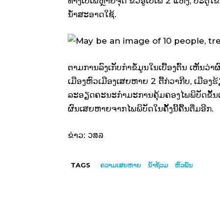
ທາງເປ່ເພຫຼາຍຈຸດ ຂົວອູ່ເປ່ເພ 2 ແຫ່ງ, ປະຕູໂຂ
ນໍ້າສະອາດໃຊ້.
ຕາມການລົງເກັບກໍາຂໍ້ມູນໃນເບື້ອງຕົ້ນ ເຫັນວ່
ເມືອງຫົວເມືອງເສຍຫາຍ 2 ຕື້ກ່ວາກີບ, ເມືອງຮ້
ລະອຽດຄະນະກໍາມະການຄຸ້ມຄອງໄພພິບັດຂັ້ນແຂວງ
ຜົນເສຍຫາຍຈາກໄພພິບັດໃນຄັ້ງນີ້ຄື້ນຕື່ມອີກ.
ວສລ
ຂ່າວ:
TAGS
ຄວາມເສຍຫາຍ
ນໍ້າຖ້ວມ
ຫົວພັນ