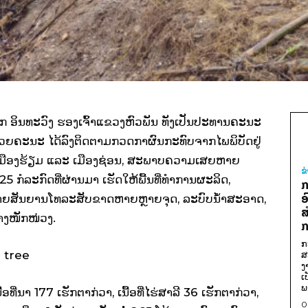
ນສຸກ ອິນທະວົງ ຮອງເຈົ້າແຂວງຫົວພັນ ທັງເປັນປະທານຄະນະ
ດ້ວຍຄະນະ ໄດ້ລົງຕິດຕາມກວດກາຜົນກະທົບຈາກໄພພິບັດຢູ່
, ເມືອງຮ້ຽມ ແລະ ເມືອງຊ່ອນ, ສະພາບຄວາມເສຍຫາຍ
ຂ
– 25 ກໍລະກົດທີ່ຜ່ານມາ ເຮັດໃຫ້ພື້ນທີ່ທໍາການຜະລິດ,
ກ
ອ
າ, ສາຍສັນຍານໂທລະສັບຂາດຫາຍຫຼາຍຈຸດ, ລະບົບນໍ້າສະອາດ,
ສ
່າງໜັກໜ່ວງ.
ກ
ກ
ສ
ງ
ເ
ພ
ື້ອທີ່ນາ 177 ເຮັກຕາກ່ວາ, ເນື້ອທີ່ໄຮ່ສາລີ 36 ເຮັກຕາກ່ວາ,
0