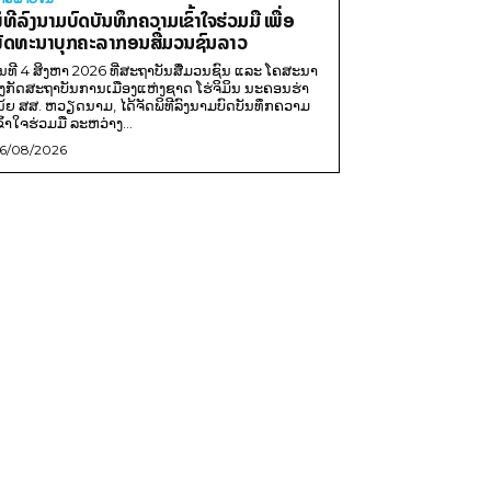
ິທີລົງນາມບົດບັນທຶກຄວາມເຂົ້າໃຈຮ່ວມມື ເພື່ອ
ັດທະນາບຸກຄະລາກອນສື່ມວນຊົນລາວ
ັນທີ 4 ສິງຫາ 2026 ທີ່ສະຖາບັນສື່ມວນຊົນ ແລະ ໂຄສະນາ
ັງກັດສະຖາບັນການເມືອງແຫ່ງຊາດ ໂຮ່ຈິມິນ ນະຄອນຮ່າ
ນ້ຍ ສສ. ຫວຽດນາມ, ໄດ້ຈັດພິທີລົງນາມບົດບັນທຶກຄວາມ
ຂົ້າໃຈຮ່ວມມື ລະຫວ່າງ...
6/08/2026