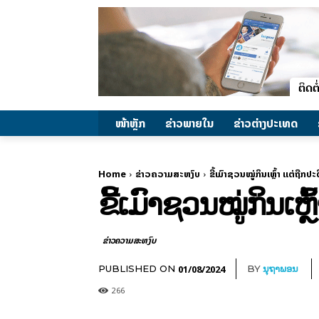
ໜ້າຫຼັກ
ຂ່າວພາຍ​ໃນ
ຂ່າວຕ່າງປະເທດ
Home
ຂ່າວຄວາມສະຫງົບ
ຂີ້ເມົາຊວນໝູ່ກິນເຫຼົ້າ ແຕ່ຖືກປ
ຂີ້ເມົາຊວນໝູ່ກິນເຫຼ
ຂ່າວຄວາມສະຫງົບ
01/08/2024
PUBLISHED ON
BY
ນຸຖາພອນ
266