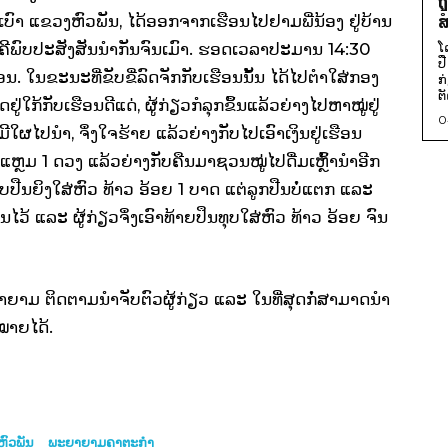
ຖ
ສ
ອງສົບເບົາ ແຂວງຫົວພັນ, ໄດ້ອອກຈາກເຮືອນໄປຢາມພີ່ນ້ອງ ຢູ່ບ້ານ
ໂ
ັກຄີພົບປະສັງສັນນຳກັນຈົນເມົາ. ຮອດເວລາປະມານ 14:30
ປ
ືອນ. ໃນຂະນະທີ່ຂັບຂີ່ລົດຈັກກັບເຮືອນນັ້ນ ໄດ້ໄປຕຳໃສ່ກອງ
ກ
ຕັ
່ໃກ້ກັບເຮືອນດີແດ່, ຜູ້ກ່ຽວກໍລຸກຂຶ້ນແລ້ວຍ່າງໄປຫາໝູ່ຢູ່
0
ໍ່ມີໃຜໄປນຳ, ຈຶ່ງໃຈຮ້າຍ ແລ້ວຍ່າງກັບໄປເອົາເງິນຢູ່ເຮືອນ
ຫຼມ 1 ດວງ ແລ້ວຍ່າງກັບຄືນມາຊວນໝູ່ໄປດື່ມເຫຼົ້ານຳອີກ
ັບປືນຍິງໃສ່ຫົວ ທ້າວ ອ້ອຍ 1 ບາດ ແຕ່ລູກປືນບໍ່ແຕກ ແລະ
ວ້ ແລະ ຜູ້ກ່ຽວຈຶ່ງເອົາທ້າຍປຶນທຸບໃສ່ຫົວ ທ້າວ ອ້ອຍ ຈົນ
ພະຍາຍາມ ຕິດຕາມນຳຈັບຕົວຜູ້ກ່ຽວ ແລະ ໃນທີ່ສຸດກໍ່ສາມາດນຳ
ໝາຍໄດ້.
ົວ​ພັນ
ພະຍາຍາມຄາຕະກຳ