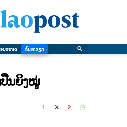
ອນອາກາດ
ຄົ້ນຫາວຽກ
ປືນຍິງໝູ່