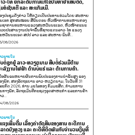
າວ-ໄທ ຍົກລະດັບການແກ້ໄຂບັນຫາຢາເສບຕິດ,
ຸ່ມຄໍເຊັນເຕີ ແລະ ສະແກັມເມີ.
ອງປະຊຸມດັ່ງກ່າວ ໃຫ້ກຽດເປັນປະທານຮ່ວມໂດຍ ສະຫາຍ
ັນເອກ ສຸກສະໝອນ ສີພັນດອນ ຫົວໜ້າການທະຫານກອງ
ັນຊາການທະຫານແຂວງສະຫວັນນະເຂດ, ຫົວໜ້າຄະນະ
່ວຍປະສານງານປະຈຳພື້ນທີ່ຊາຍແດນລາວ-ໄທ ແຂວງ
ະຫວັນນະເຂດ ສປປ ລາວ ແລະ ສະຫາຍ ພົນຕີ...
5/08/2026
່າວພາຍ​ໃນ
ືບຕໍ່ຊຸກຍູ້ ລາວ-ຫວຽດນາມ ສືບຕໍ່ຮ່ວມມືດ້ານ
ະລັງງານໄຟຟ້າ ດ້ານບໍ່ແຮ່ ແລະ ດ້ານການຄ້າ.
ພື່ອຜັນຂະຫຍາຍຜົນການພົບປະຂອງການນຳຂັ້ນສູງ ຂອງ
ອງພັກ, ສອງລັດຖະບານ ລາວ-ຫວຽດນາມ, ໃນວັນທີ 31
ໍລະກົດ 2026, ທ່ານ ມະໄລທອງ ກົມມະສິດ, ກຳມະການ
ູນກາງພັກ, ລັດຖະມົນຕີກະຊວງອຸດສາຫະກຳ ແລະການຄ້າ
າວ...
4/08/2026
່າວພາຍ​ໃນ
ີ້ແຈງເພີ່ມຕື່ມ ເລື່ອງຄໍາຕັດສິນຂອງສານ ຄະດີການ
ໍ້ລາດບັງຫຼວງ ແລະ ຄະດີທີ່ຕິດພັນກັບຈຳນວນເງິນທີ່