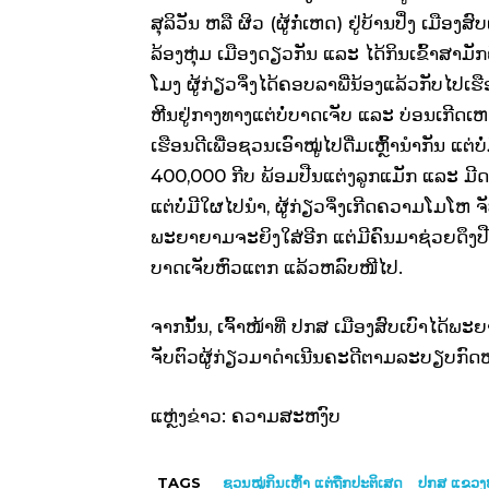
ສຸລິວັນ ຫລື ຜິວ (ຜູ້ກໍ່ເຫດ) ຢູ່ບ້ານປຶ່ງ ເມື
ລ້ອງຫຸ່ມ ເມືອງດຽວກັນ ແລະ ໄດ້ກິນເຂົ້າສາມ
ໂມງ ຜູ້ກ່ຽວຈຶ່ງໄດ້ຄອບລາພີ່ນ້ອງແລ້ວກັບໄປເຮ
ຫີນຢູ່ກາງທາງແຕ່ບໍ່ບາດເຈັບ ແລະ ບ່ອນເກີດເຫດຢູ
ເຮືອນດີເພື່ອຊວນເອົາໝູ່ໄປດື່ມເຫຼົ້ານຳກັນ ແຕ່ບ
400,000 ກີບ ພ້ອມປືນແຕ່ງລູກແມັກ ແລະ ມີດແ
ແຕ່ບໍ່ມີໃຜໄປນຳ, ຜູ້ກ່ຽວຈຶ່ງເກີດຄວາມໂມໂຫ ຈ
ພະຍາຍາມຈະຍິງໃສ່ອີກ ແຕ່ມີຄົນມາຊ່ວຍດຶງປືນໄ
ບາດເຈັບຫົວແຕກ ແລ້ວຫລົບໜີໄປ.
ຈາກນັ້ນ, ເຈົ້າໜ້າທີ່ ປກສ ເມືອງສົບເບົາໄດ້
ຈັບຕົວຜູ້ກ່ຽວມາດຳເນີນຄະດີຕາມລະບຽບກົດ
ແຫຼ່ງຂ່າວ: ຄວາມສະຫງົບ
TAGS
ຊວນໝູ່ກິນເຫຼົ້າ ແຕ່ຖືກປະຕິເສດ
ປກ​ສ ແຂວງ​ຫ