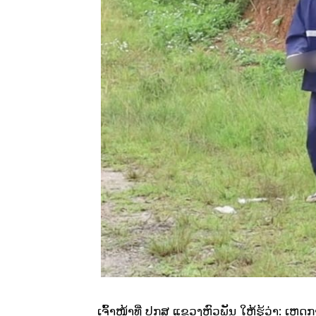
ເຈົ້າໜ້າທີ່ ປກສ ແຂວງຫົວພັນ ໃຫ້ຮູ້ວ່າ: ເຫດກາ