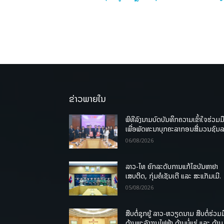
ຂ່າວພາຍໃນ
ພິທີລົງນາມບົດບັນທຶກຄວາມເຂົ້າໃຈຮ່ວມມ
ເພື່ອພັດທະນາບຸກຄະລາກອນສື່ມວນຊົນ
06/08/2026
ລາວ-ໄທ ຍົກລະດັບການແກ້ໄຂບັນຫາຢາ
ເສບຕິດ, ກຸ່ມຄໍເຊັນເຕີ ແລະ ສະແກັມເມີ.
05/08/2026
ສືບຕໍ່ຊຸກຍູ້ ລາວ-ຫວຽດນາມ ສືບຕໍ່ຮ່ວມມ
ດ້ານພະລັງງານໄຟຟ້າ ດ້ານບໍ່ແຮ່ ແລະ ດ້ານ