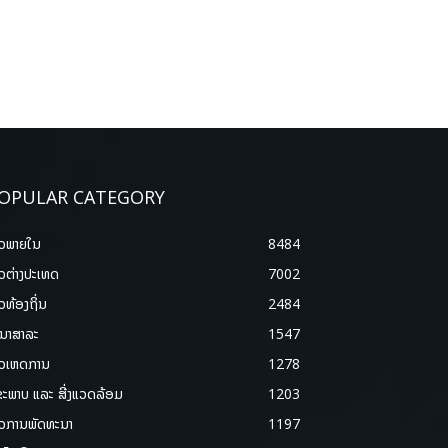
OPULAR CATEGORY
າວພາຍ​ໃນ
8484
າວຕ່າງປະເທດ
7002
າວທ້ອງຖິ່ນ
2484
ນາສາລະ
1547
າວເຫດການ
1278
ຂະພາບ ແລະ ສີ່ງແວດລ້ອມ
1203
າວການພັດທະນາ
1197