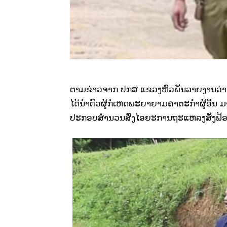
ຕາມຂ່າວຈາກ ປກສ ແຂວງຫົວພັນລາຍງານວ່າ: ວັ
ໄດ້ນຳຕົວຜູ້ກໍ່ເຫດພະຍາຍາມຄາຕະກຳຜູ້ອື
ປະກອບສຳນວນສົ່ງໄອຍະການຖະແຫລງສັ່ງຟ້ອ