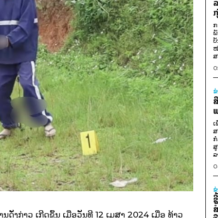
ລ
ກ
ກ
ພ
ບ
ໜ
ສ
0
ຂ
ສ
ພ
ເ
ສ
ກ
ສ
ລ
0
ຂ
ຊ
ສ
ນດັ່ງກ່າວ ເກີດຂຶ້ນ ເມື່ອວັນທີ 12 ເມສາ 2024 ເມື່ອ ທ້າວ