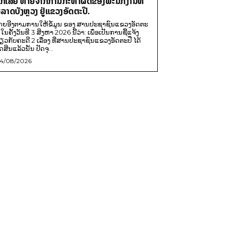
ືກເສຍ ຫາຍຈາກການກະທຳຜິດຂອງພະນັກງານທີ່
ໍ້ລາດບັງຫຼວງ ຢູ່ແຂວງອັດຕະປື.
ດຍອີງຕາມການໃຫ້ຂໍ້ມູນ​ ຂອງ ສານປະຊາຊົນແຂວງອັດຕະ
ື ໃນຄັ້ງວັນທີ 3 ສິງຫາ 2026 ນີ້ວ່າ: ເພຶ່ອເປັນການຊີ້ແຈ້ງ
່ຽວກັບຄະດີ 2 ເລື່ອງ ທີ່ສານປະຊາຊົນແຂວງອັດຕະປື ໄດ້
ດສິນແລ້ວນັ້ນ ປັດຈຸ...
4/08/2026