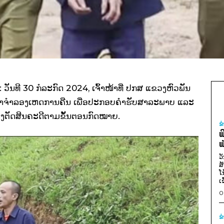
ນທີ 30 ກໍລະກົດ 2024, ເຈົ້າໜ້າທີ່ ປກສ ແຂວງຫົວພັນ
່ນ ມາຈຳລອງເຫດການຄືນ ເພື່ອປະກອບຄຳຮັບສາລະພາບ ແລະ
ງຕັດສິນຄະດີຕາມຂັ້ນຕອນກົດໝາຍ.
ຂ
ພ
ພ
ວ
ສ
ໂ
ເ
0
ຂ