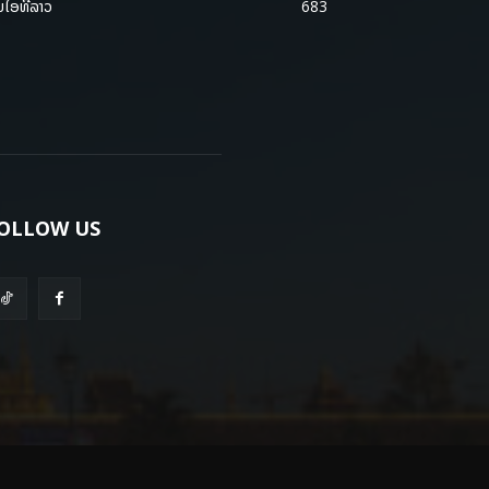
ມໄອທີລາວ
683
OLLOW US