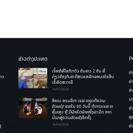
ຂ່າວຕ່າງປະເທດ
P
ື
ເຈົ້າໜ້າທີ່ໄທກັກຕົວ ຄົນລາວ 2 ຄົນ ທີ່
ຂ່
ລາວ
ກ່ຽວຂ້ອງກັບຄະດີສາວແອລັກລອບເຮໂຣອີນ
ຂ່
ເຂົ້າອົດສະຕາລີ
16/07/2026
ຂ່
ນາ
ອີຣານ-ອາເມລິກາ ເຈລະຈາຍຸດຕິຄວາມ
ຂັດແຍ່ງ! ພາຍໃນ 60 ວັນນີ້ ຖ້າການເຈລະຈາ
ຂ່
ຫຼົ້ມເຫຼວ ຫຼື ມີຝ່າຍໃດຝ່າຍໜຶ່ງລະເມີດ ອາດ
ສຸ
ນໍາມາສູ່ຄວາມຂັດແຍ້ງອີກຄັ້ງ
18/06/2026
ຂ່
ື