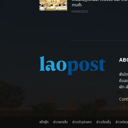
ການຄ້າ.
04/08/2026
AB
ສຳນັກ
ຄົນລາ
ພັກ-ລັ
Cont
ໜ້າຫຼັກ
ຂ່າວພາຍ​ໃນ
ຂ່າວຕ່າງປະເທດ
​ຂ່າວບັນເທິງ
​ຂ່າວທ່ອ