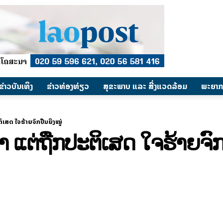
​ຂ່າວບັນເທິງ
​ຂ່າວທ່ອງທ່ຽວ
ສຸຂະພາບ ແລະ ສີ່ງແວດລ້ອມ
ພະຍາກ
ະຕິເສດ ໃຈຮ້າຍຈົກປືນຍິງໝູ່
ົ້າ ແຕ່ຖືກປະຕິເສດ ໃຈຮ້າຍຈົກ