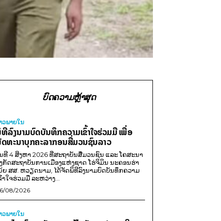
ບົດຄວາມຫຼ້າສຸດ
່າວພາຍ​ໃນ
ິທີລົງນາມບົດບັນທຶກຄວາມເຂົ້າໃຈຮ່ວມມື ເພື່ອ
ັດທະນາບຸກຄະລາກອນສື່ມວນຊົນລາວ
ັນທີ 4 ສິງຫາ 2026 ທີ່ສະຖາບັນສື່ມວນຊົນ ແລະ ໂຄສະນາ
ັງກັດສະຖາບັນການເມືອງແຫ່ງຊາດ ໂຮ່ຈິມິນ ນະຄອນຮ່າ
ນ້ຍ ສສ. ຫວຽດນາມ, ໄດ້ຈັດພິທີລົງນາມບົດບັນທຶກຄວາມ
ຂົ້າໃຈຮ່ວມມື ລະຫວ່າງ...
6/08/2026
່າວພາຍ​ໃນ