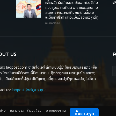
ມູ
ເຝົ້າລະວັງ-ຮັບມື ພະຍາດອີໂບລາ ຫົວໜ້າກົມ
ຄວບຄຸມພະຍາດຕິດຕໍ່ ລາຍງານສະພາບການ
ລະບາດຂອງພະຍາດອີໂບລາທີ່ເກີດຂຶ້ນໃນ
ທະວີບອາຟຣິກາ (ລາວແມ່ນມີຄວາມສ່ຽງຕໍ່າ)
04/06/2026
OUT US
F
ຂ່າວ laopost.com ຈະສ້າງໂຕເອງໃຫ້ກາຍເປັນຜູ້ນຳສື່ອອນລາຍຂອງລາວ ເພື່ອ
ວ ໂດຍນຳສະເໜີຂ່າວສານທີ່ມີຄຸນນະພາບ, ຖືກຕ້ອງຕາມແນວທາງນະໂຍບາຍຂອງ
ດ, ເປັນປະໂຫຍດຕໍ່ຜູ້ຊົມໃຫ້ໄດ້ຫຼາກຫຼາຍທີ່ສຸດ, ຈະແຈ້ງທີ່ສຸດ ແລະວ່ອງໄວທີ່ສຸດ.
act us:
laopost@rdkgroup.la
ງທ່ຽວ
ສຸຂະພາບ ແລະ ສີ່ງແວດລ້ອມ
ພະຍາກອນອາກາດ
ຄົ້ນຫາວຽກ