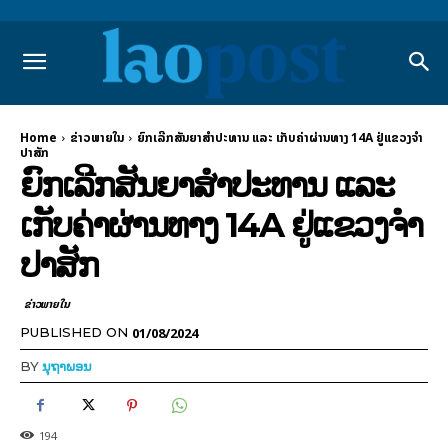
Home
ຂ່າວພາຍ​ໃນ
ຍົກເລີກສັນຍາສໍາປະທານ ແລະ ເກັບຄ່າຜ່ານທາງ 14A ຢູ່ແຂວງຈໍາ
ປາສັກ
ຍົກເລີກສັນຍາສໍາປະທານ ແລະ
ເກັບຄ່າຜ່ານທາງ 14A ຢູ່ແຂວງຈໍາ
ປາສັກ
ຂ່າວພາຍ​ໃນ
01/08/2024
PUBLISHED ON
BY
ນຸຖາພອນ
194