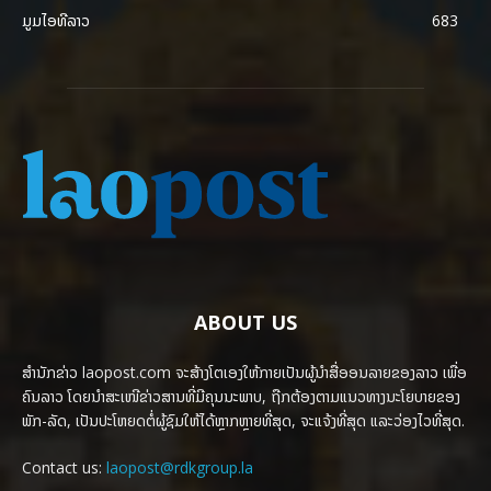
ມູມໄອທີລາວ
683
ABOUT US
ສຳນັກຂ່າວ laopost.com ຈະສ້າງໂຕເອງໃຫ້ກາຍເປັນຜູ້ນຳສື່ອອນລາຍຂອງລາວ ເພື່ອ
ຄົນລາວ ໂດຍນຳສະເໜີຂ່າວສານທີ່ມີຄຸນນະພາບ, ຖືກຕ້ອງຕາມແນວທາງນະໂຍບາຍຂອງ
ພັກ-ລັດ, ເປັນປະໂຫຍດຕໍ່ຜູ້ຊົມໃຫ້ໄດ້ຫຼາກຫຼາຍທີ່ສຸດ, ຈະແຈ້ງທີ່ສຸດ ແລະວ່ອງໄວທີ່ສຸດ.
Contact us:
laopost@rdkgroup.la