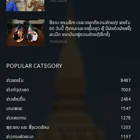
16/07/2026
ອີຣານ-ອາເມລິກາ ເຈລະຈາຍຸດຕິຄວາມຂັດແຍ່ງ! ພາຍໃນ
60 ວັນນີ້ ຖ້າການເຈລະຈາຫຼົ້ມເຫຼວ ຫຼື ມີຝ່າຍໃດຝ່າຍໜຶ່ງ
ລະເມີດ ອາດນໍາມາສູ່ຄວາມຂັດແຍ້ງອີກຄັ້ງ
18/06/2026
POPULAR CATEGORY
ຂ່າວພາຍ​ໃນ
8487
ຂ່າວຕ່າງປະເທດ
7003
ຂ່າວທ້ອງຖິ່ນ
2484
ນານາສາລະ
1547
ຂ່າວເຫດການ
1278
ສຸຂະພາບ ແລະ ສີ່ງແວດລ້ອມ
1203
ຂ່າວການພັດທະນາ
1197