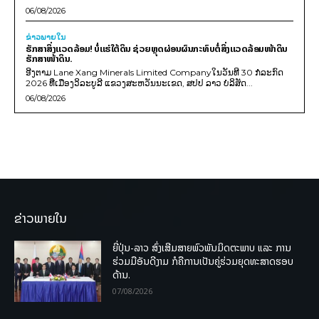
06/08/2026
ຂ່າວພາຍ​ໃນ
ຮັກສາສິ່ງແວດລ້ອມ! ບໍ່ແຮ່ໃຕ້ດິນ ຊ່ວຍຫຼຸດຜ່ອນຜົນກະທົບຕໍ່ສິ່ງແວດລ້ອມໜ້າດິນ
ຮັກສາໜ້າດິນ.
ອີງຕາມ Lane Xang Minerals Limited Companyໃນວັນທີ 30 ກໍລະກົດ
2026 ທີ່ເມືອງວິລະບູລີ ແຂວງສະຫວັນນະເຂດ, ສປປ ລາວ ບໍລິສັດ...
06/08/2026
ຂ່າວພາຍໃນ
ຍີ່ປຸ່ນ-ລາວ ສົ່ງເສີມສາຍພົວພັນມິດຕະພາບ ແລະ ການ
ຮ່ວມມືອັນດີງາມ ກໍຄືການເປັນຄູ່ຮ່ວມຍຸດທະສາດຮອບ
ດ້ານ.
07/08/2026