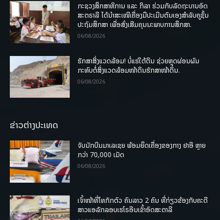
ກະຊວງສຶກສາທິການ ແລະ ກິລາ ຮ່ວມກັບລັດຖະບານອົດ
ສະຕຣາລີ ໄດ້ນຳສະເໜີເຄື່ອງມືປະເມີນຕົນເອງສຳລັບຄູຊັ້ນ
ປະຖົມສຶກສາ ເພື່ອສົ່ງເສີມຄຸນນະພາບການສຶກສາ.
06/08/2026
ຮັກສາສິ່ງແວດລ້ອມ! ບໍ່ແຮ່ໃຕ້ດິນ ຊ່ວຍຫຼຸດຜ່ອນຜົນ
ກະທົບຕໍ່ສິ່ງແວດລ້ອມໜ້າດິນຮັກສາໜ້າດິນ.
06/08/2026
ຂ່າວຕ່າງປະເທດ
ຈັບນັກບິນມາເລເຊຍ ພ້ອມຍຶດເຄື່ອງຂອງກາງ ຢາອີ ຫຼາຍ
ກວ່າ 70,000 ເມັດ
06/08/2026
ເຈົ້າໜ້າທີ່ໄທກັກຕົວ ຄົນລາວ 2 ຄົນ ທີ່ກ່ຽວຂ້ອງກັບຄະດີ
ສາວແອລັກລອບເຮໂຣອີນເຂົ້າອົດສະຕາລີ