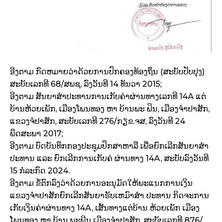
ອີງຕາມ ກົດຫມາຍວ່າດ້ວຍການປົກຄອງທ້ອງຖິ່ນ (ສະບັບປັບປຸງ)
ສະບັບເລກທີ 68/ສພຊ, ລົງວັນທີ 14 ທັນວາ 2015;
ອີງຕາມ ສັນຍາສໍາປະທານການເກັບຄ່າຜ່ານທາງເລກທີ 14A ແຕ່
ບ້ານຫ້ວຍເພັກ, ເມືອງໂພນທອງ ຫາ ບ້ານພະ ຟິນ, ເມືອງຈໍາປາສັກ,
ແຂວງຈໍປາສັກ, ສະບັບເລກທີ 276/ກຽຂ.ຈສ, ລົງວັນທີ 24
ພຶດສະພາ 2017;
ອີງຕາມ ບົດບັນທຶກກອງປະຊຸມປຶກສາຫາລື ເພື່ອຍົກເລີກສັນຍາສໍາ
ປະທານ ແລະ ຍົກເລີກການເກັບຄ່ ຜ່ານທາງ 14A, ສະບັບລົງວັນທີ
15 ກໍລະກົດ 2024.
ອີງຕາມ ຂໍ້ຕົກລົງວ່າດ້ວຍການອະນຸມັດໃຫ້ພະແນກການເງິນ
ແຂວງຈໍາປາສັກຍົກເລີກສັນຍາຮັບເຫມົາສໍາ ປະທານ ກິດຈະການ
ເກັບເງິນຄ່າຜ່ານທາງ 14A, ເສັ້ນທາງແຕ່ບ້ານ ຫ້ວຍເພັກ ເມືອງ
ໂພນທອງ ຫາ ບ້ານ ພະພີນ ເມືອງຈໍາປາສັກ, ສະບັບເລກທີ 876/