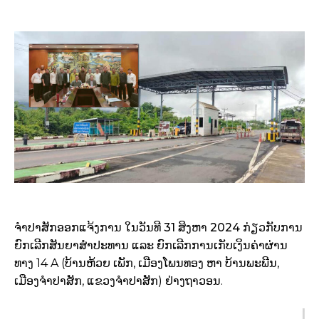
ຈຳປາສັກອອກແຈ້ງການ ໃນວັນທີ 31 ສິງຫາ 2024 ກ່ຽວກັບການ
ຍົກເລີກສັນຍາສໍາປະທານ ແລະ ຍົກເລີກການເກັບເງິນຄ່າຜ່ານ
ທາງ 14 A (ບ້ານຫ້ວຍ ເພັກ, ເມືອງໂພນທອງ ຫາ ບ້ານພະພີນ,
ເມືອງຈໍາປາສັກ, ແຂວງຈໍາປາສັກ) ຢ່າງຖາວອນ.