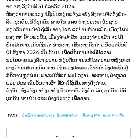
ຈຂ.ຈສ, ລົງວັນທີ 31 ກໍລະກົດ 2024
ຫ້ອງວ່າການແຂວງ ຂໍຖືເປັນກຽດແຈ້ງມາຍັງ ອົງການຈັດຕັ້ງພັກ-
ລັດ, ບຸກຄົນ, ນິຕິບຸກຄົນ ພາຍໃນ ແລະ ຕ່າງປະເທດ ຮັບຊາບ
ກ່ຽວກັບການນໍາໃຊ້ເສັ້ນທາງ 14A ແຕ່ບ້ານຫ້ວຍເພັກ, ເມືອງໂພນ
ທອງ ຫາ ບ້ານພະພີນ, ເມືອງຈໍາປາສັກ, ແຂວງຈໍາປາສັກ ຈະໄດ້
ຍົກເລີກການເກັບເງິນຄ່າຜ່ານທາງ ເສັ້ນທາງດັ່ງກ່າວ ນັບແຕ່ວັນທີ
01 ສິງຫາ 2024 ເປັນຕົ້ນໄປ ເພື່ອເປັນການປະຕິບັດຕາມ
ນະໂຍບາຍຂອງລັດຖະບານ ກ່ຽວກັບການແກ້ໄຂຄວາມ ຫຍຸ້ງຍາກ
ທາງດ້ານເສດຖະກິດ-ການເງິນຂອງປະເທດເຮົາທີ່ກໍາລັງປະເຊີນຢູ່
ກໍ່ຄືການຫຼຸດຜ່ອນ ພາລະໃຫ້ແກ່ ພະນັກງານ, ທະຫານ, ຕໍາຫຼວດ
ແລະ ປະຊາຊົນບັນດາເຜົ່າ ທີ່ນໍາໃຊ້ເສັ້ນທາງດັ່ງກ່າວ.
ດັ່ງນັ້ນ, ຈຶ່ງແຈ້ງມາຍັງມາຍັງ ອົງການຈັດຕັ້ງພັກ-ລັດ, ບຸກຄົນ, ນິຕິ
ບຸກຄົນ ພາຍໃນ ແລະ ຕ່າງປະເທດ ເພື່ອຊາບ.
TAGS
ຍົກເລີກເກັບຄ່າຜ່ານທາງ
ສັນຍາສໍາປະທາ
ເສັ້ນທາງ 14A
ແຂວງ​ຈຳ​ປາ​ສັກ