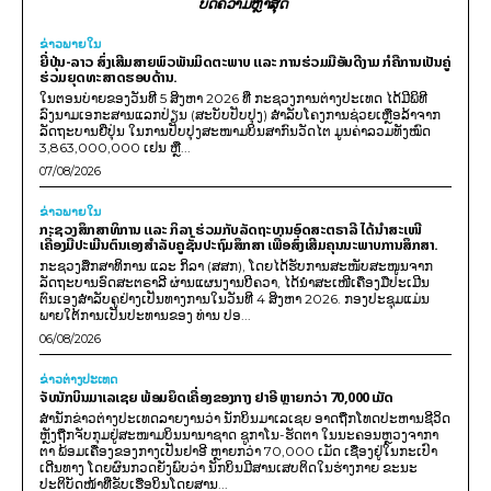
ບົດຄວາມຫຼ້າສຸດ
ຂ່າວພາຍ​ໃນ
ຍີ່ປຸ່ນ-ລາວ ສົ່ງເສີມສາຍພົວພັນມິດຕະພາບ ແລະ ການຮ່ວມມືອັນດີງາມ ກໍຄືການເປັນຄູ່
ຮ່ວມຍຸດທະສາດຮອບດ້ານ.
ໃນຕອນບ່າຍຂອງວັນທີ 5 ສິງຫາ 2026 ທີ່ ກະຊວງການຕ່າງປະເທດ ໄດ້ມີພິທີ
ລົງນາມເອກະສານແລກປ່ຽນ (ສະບັບປັບປຸງ) ສໍາລັບໂຄງການຊ່ວຍເຫຼືອລ້າຈາກ
ລັດຖະບານຍີ່ປຸ່ນ ໃນການປັບປຸງສະໜາມບິນສາກົນວັດໄຕ ມູນຄ່າລວມທັງໝົດ
3,863,000,000 ເຢນ ຫຼື...
07/08/2026
ຂ່າວພາຍ​ໃນ
ກະຊວງສຶກສາທິການ ແລະ ກິລາ ຮ່ວມກັບລັດຖະບານອົດສະຕຣາລີ ໄດ້ນຳສະເໜີ
ເຄື່ອງມືປະເມີນຕົນເອງສຳລັບຄູຊັ້ນປະຖົມສຶກສາ ເພື່ອສົ່ງເສີມຄຸນນະພາບການສຶກສາ.
ກະຊວງສຶກສາທິການ ແລະ ກິລາ (ສສກ), ໂດຍໄດ້ຮັບການສະໜັບສະໜູນຈາກ
ລັດຖະບານອົດສະຕຣາລີ ຜ່ານແຜນງານບີຄວາ, ໄດ້ນຳສະເໜີເຄື່ອງມືປະເມີນ
ຕົນເອງສຳລັບຄູຢ່າງເປັນທາງການໃນວັນທີ 4 ສິງຫາ 2026. ກອງປະຊຸມແມ່ນ
ພາຍໃຕ້ການເປັນປະທານຂອງ ທ່ານ ປອ...
06/08/2026
ຂ່າວຕ່າງປະເທດ
ຈັບນັກບິນມາເລເຊຍ ພ້ອມຍຶດເຄື່ອງຂອງກາງ ຢາອີ ຫຼາຍກວ່າ 70,000 ເມັດ
ສຳນັກຂ່າວຕ່າງປະເທດລາຍງານວ່າ ນັກບິນມາເລເຊຍ ອາດຖືກໂທດປະຫານຊີວິດ
ຫຼັງຖືກຈັບກຸມຢູ່ສະໜາມບິນນານາຊາດ ຊູກາໂນ-ຮັດຕາ ໃນນະຄອນຫຼວງຈາກາ
ຕາ ພ້ອມເຄື່ອງຂອງກາງເປັນຢາອີ ຫຼາຍກວ່າ 70,000 ເມັດ ເຊື່ອງຢູ່ໃນກະເປົາ
ເດີນທາງ ໂດຍຜົນກວດຍັງພົບວ່າ ນັກບິນມີສານເສບຕິດໃນຮ່າງກາຍ ຂະນະ
ປະຕິບັດໜ້າທີ່ຂັບເຮືອບິນໂດຍສານ...