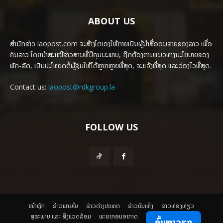
ABOUT US
ສຳນັກຂ່າວ laopost.com ຈະສ້າງໂຕເອງໃຫ້ກາຍເປັນຜູ້ນຳສື່ອອນລາຍຂອງລາວ ເພື່ອ
ຄົນລາວ ໂດຍນຳສະເໜີຂ່າວສານທີ່ມີຄຸນນະພາບ, ຖືກຕ້ອງຕາມແນວທາງນະໂຍບາຍຂອງ
ພັກ-ລັດ, ເປັນປະໂຫຍດຕໍ່ຜູ້ຊົມໃຫ້ໄດ້ຫຼາກຫຼາຍທີ່ສຸດ, ຈະແຈ້ງທີ່ສຸດ ແລະວ່ອງໄວທີ່ສຸດ.
Contact us:
laopost@rdkgroup.la
FOLLOW US
ໜ້າຫຼັກ
ຂ່າວພາຍ​ໃນ
ຂ່າວຕ່າງປະເທດ
​ຂ່າວບັນເທິງ
​ຂ່າວທ່ອງທ່ຽວ
ສຸຂະພາບ ແລະ ສີ່ງແວດລ້ອມ
ພະຍາກອນອາກາດ
ຄົ້ນຫາວຽກ