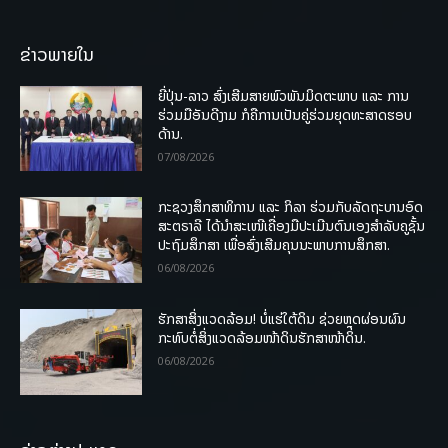
ຂ່າວພາຍໃນ
ຍີ່ປຸ່ນ-ລາວ ສົ່ງເສີມສາຍພົວພັນມິດຕະພາບ ແລະ ການ
ຮ່ວມມືອັນດີງາມ ກໍຄືການເປັນຄູ່ຮ່ວມຍຸດທະສາດຮອບ
ດ້ານ.
07/08/2026
ກະຊວງສຶກສາທິການ ແລະ ກິລາ ຮ່ວມກັບລັດຖະບານອົດ
ສະຕຣາລີ ໄດ້ນຳສະເໜີເຄື່ອງມືປະເມີນຕົນເອງສຳລັບຄູຊັ້ນ
ປະຖົມສຶກສາ ເພື່ອສົ່ງເສີມຄຸນນະພາບການສຶກສາ.
06/08/2026
ຮັກສາສິ່ງແວດລ້ອມ! ບໍ່ແຮ່ໃຕ້ດິນ ຊ່ວຍຫຼຸດຜ່ອນຜົນ
ກະທົບຕໍ່ສິ່ງແວດລ້ອມໜ້າດິນຮັກສາໜ້າດິນ.
06/08/2026