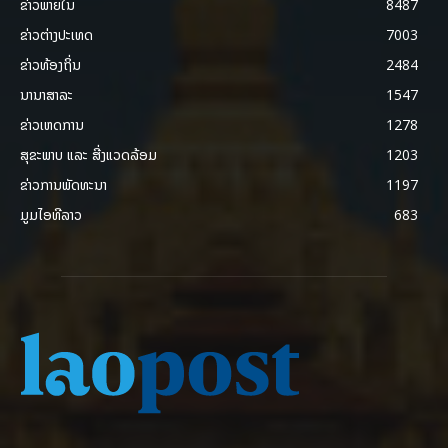
ຂ່າວພາຍ​ໃນ
8487
ຂ່າວຕ່າງປະເທດ
7003
ຂ່າວທ້ອງຖິ່ນ
2484
ນານາສາລະ
1547
ຂ່າວເຫດການ
1278
ສຸຂະພາບ ແລະ ສີ່ງແວດລ້ອມ
1203
ຂ່າວການພັດທະນາ
1197
ມູມໄອທີລາວ
683