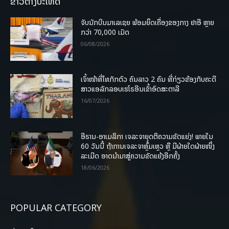
ຂ່າວຕ່າງປະເທດ
ຈັບນັກບິນມາເລເຊຍ ພ້ອມຍຶດເຄື່ອງຂອງກາງ ຢາອີ ຫຼາຍ
ກວ່າ 70,000 ເມັດ
06/08/2026
ເຈົ້າໜ້າທີ່ໄທກັກຕົວ ຄົນລາວ 2 ຄົນ ທີ່ກ່ຽວຂ້ອງກັບຄະດີ
ສາວແອລັກລອບເຮໂຣອີນເຂົ້າອົດສະຕາລີ
16/07/2026
ອີຣານ-ອາເມລິກາ ເຈລະຈາຍຸດຕິຄວາມຂັດແຍ່ງ! ພາຍໃນ
60 ວັນນີ້ ຖ້າການເຈລະຈາຫຼົ້ມເຫຼວ ຫຼື ມີຝ່າຍໃດຝ່າຍໜຶ່ງ
ລະເມີດ ອາດນໍາມາສູ່ຄວາມຂັດແຍ້ງອີກຄັ້ງ
18/06/2026
POPULAR CATEGORY