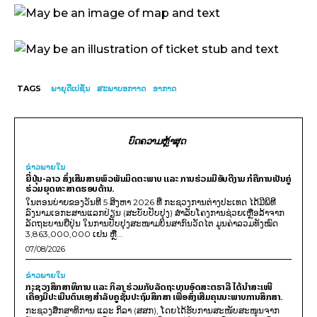
TAGS
ພາຍຸດີເປຊັ່ນ
ສະພາບອກາາດ
ອາກາດ
ບົດຄວາມຫຼ້າສຸດ
ຂ່າວພາຍ​ໃນ
ຍີ່ປຸ່ນ-ລາວ ສົ່ງເສີມສາຍພົວພັນມິດຕະພາບ ແລະ ການຮ່ວມມືອັນດີງາມ ກໍຄືການເປັນຄູ່
ຮ່ວມຍຸດທະສາດຮອບດ້ານ.
ໃນຕອນບ່າຍຂອງວັນທີ 5 ສິງຫາ 2026 ທີ່ ກະຊວງການຕ່າງປະເທດ ໄດ້ມີພິທີ
ລົງນາມເອກະສານແລກປ່ຽນ (ສະບັບປັບປຸງ) ສໍາລັບໂຄງການຊ່ວຍເຫຼືອລ້າຈາກ
ລັດຖະບານຍີ່ປຸ່ນ ໃນການປັບປຸງສະໜາມບິນສາກົນວັດໄຕ ມູນຄ່າລວມທັງໝົດ
3,863,000,000 ເຢນ ຫຼື...
07/08/2026
ຂ່າວພາຍ​ໃນ
ກະຊວງສຶກສາທິການ ແລະ ກິລາ ຮ່ວມກັບລັດຖະບານອົດສະຕຣາລີ ໄດ້ນຳສະເໜີ
ເຄື່ອງມືປະເມີນຕົນເອງສຳລັບຄູຊັ້ນປະຖົມສຶກສາ ເພື່ອສົ່ງເສີມຄຸນນະພາບການສຶກສາ.
ກະຊວງສຶກສາທິການ ແລະ ກິລາ (ສສກ), ໂດຍໄດ້ຮັບການສະໜັບສະໜູນຈາກ