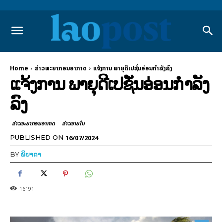
Home
ຂ່າວພະຍາກອນອາກາດ
ແຈ້ງການ ພາຍຸດີເປຊັ່ນອ່ອນກຳລັງລົງ
ແຈ້ງການ ພາຍຸດີເປຊັ່ນອ່ອນກຳລັງ
ລົງ
ຂ່າວພະຍາກອນອາກາດ
ຂ່າວພາຍ​ໃນ
16/07/2024
PUBLISHED ON
BY
ພິຍາດາ
16191