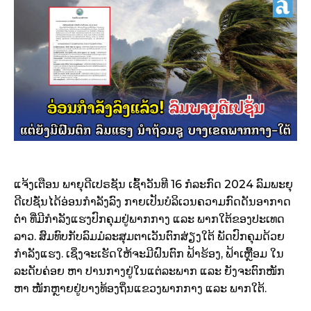
ແຈ້ງເຕືອນ ພາຍຸດີເປຣຊັນ ເຊົ້າວັນທີ 16 ກໍລະກົດ 2024 ລົມພະຍຸ
ດີເປຊັ່ນໄດ້ອ່ອນກໍາລັງລົງ ກາຍເປັນບໍລິເວນຄວາມກົດດັນອາກາດ
ຕໍ່າ ທີ່ມີກໍາລັງແຮງປົກຄຸມຢູ່ພາກກາງ ແລະ ພາກໃຕ້ຂອງປະເທດ
ລາວ. ສົມທົບກັບລົມມໍລະສຸມຕາເວັນຕົກສ່ຽງໃຕ້ ພັດປົກຄຸມດ້ວຍ
ກໍາລັງແຮງ. ເຊິ່ງຈະເຮັດໃຫ້ຈະມີຝົນຕົກ ຟ້າຮ້ອງ, ຟ້າເຫຼື້ອມ ໃນ
ລະດັບຄ່ອຍ ຫາ ປານກາງຢູ່ໃນແຕ່ລະພາກ ແລະ ຍັງຈະຕົກໜັກ
ຫາ ໜັກຫຼາຍຢູ່ບາງທ້ອງຖິ່ນແຂວງພາກກາງ ແລະ ພາກໃຕ້.