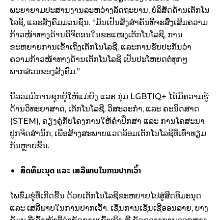
ພະຍາຍາມປະສານງານລະຫວ່າງລັດຖະບານ, ບໍລິສັດດ້ານເຕັກໂນ
ໂລຊີ, ແລະສັງຄົມມວນຊົນ. “ມັນເປັນສິ່ງສໍາຄັນທີ່ຈະສົ່ງເສີມຄວາມ
ກ້າວໜ້າທາງດ້ານດິຈິຕອນໃນຂະແໜງເຕັກໂນໂລຊີ, ການ
ຂະຫຍາຍການເຂົ້າເຖິງເຕັກໂນໂລຊີ, ແລະການຮັບປະກັນວ່າ
ຄວາມກ້າວໜ້າທາງດ້ານເຕັກໂນໂລຊີ ເປັນປະໂຫຍດຕໍ່ທຸກໆ
ພາກສ່ວນຂອງສັງຄົມ.”
ນີ້ລວມມີການຊຸກຍູ້ໃຫ້ແມ່ຍິງ ແລະ ກຸ່ມ LGBTIQ+ ໄດ້ມີຄວາມຮູ້
ດ້ານວິທະຍາສາດ, ເຕັກໂນໂລຊີ, ວິສະວະກໍາ, ແລະ ຄະນິດສາດ
(STEM), ຄຽງຄູ່ກັບໂຄງການໃຫ້ຄໍາປຶກສາ ແລະ ການໂຄສະນາ
ປູກຈິດສໍານຶກ, ເພື່ອສ້າງສະພາບແວດລ້ອມເຕັກໂນໂລຊີທີ່ເທົ່າທຽມ
ກັນຫຼາຍຂຶ້ນ.
ສິດທິມະນຸດ ແລະ ເສລີພາບໃນການປາກເວົ້າ
ໄພຂົ່ມຂູ່ທີ່ເກີດຂື້ນ ດ້ວຍເຕັກໂນໂລຊີຂະຫຍາຍໄປສູ່ສິດທິມະນຸດ
ແລະ ເສລີພາບໃນການປາກເວົ້າ. ເຊັ່ນການເຊັນເຊີອອນລາຍ, ບາງ