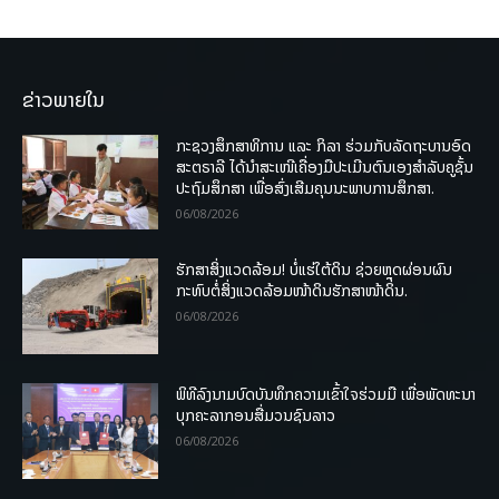
ຂ່າວພາຍໃນ
ກະຊວງສຶກສາທິການ ແລະ ກິລາ ຮ່ວມກັບລັດຖະບານອົດ
ສະຕຣາລີ ໄດ້ນຳສະເໜີເຄື່ອງມືປະເມີນຕົນເອງສຳລັບຄູຊັ້ນ
ປະຖົມສຶກສາ ເພື່ອສົ່ງເສີມຄຸນນະພາບການສຶກສາ.
06/08/2026
ຮັກສາສິ່ງແວດລ້ອມ! ບໍ່ແຮ່ໃຕ້ດິນ ຊ່ວຍຫຼຸດຜ່ອນຜົນ
ກະທົບຕໍ່ສິ່ງແວດລ້ອມໜ້າດິນຮັກສາໜ້າດິນ.
06/08/2026
ພິທີລົງນາມບົດບັນທຶກຄວາມເຂົ້າໃຈຮ່ວມມື ເພື່ອພັດທະນາ
ບຸກຄະລາກອນສື່ມວນຊົນລາວ
06/08/2026