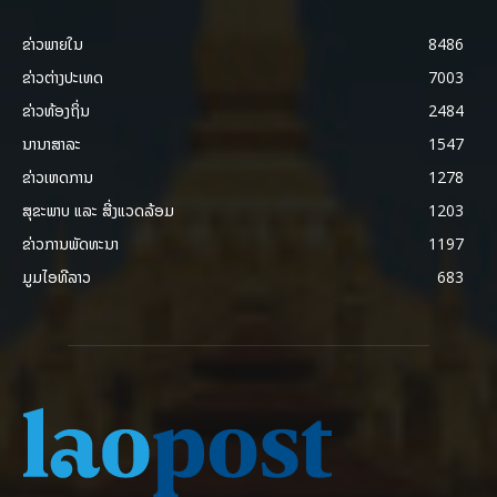
ຂ່າວພາຍ​ໃນ
8486
ຂ່າວຕ່າງປະເທດ
7003
ຂ່າວທ້ອງຖິ່ນ
2484
ນານາສາລະ
1547
ຂ່າວເຫດການ
1278
ສຸຂະພາບ ແລະ ສີ່ງແວດລ້ອມ
1203
ຂ່າວການພັດທະນາ
1197
ມູມໄອທີລາວ
683