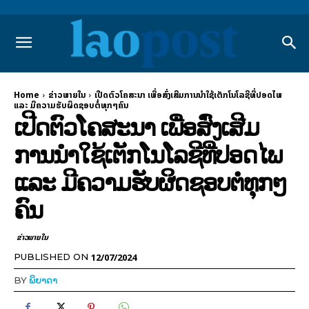
Home
ຂ່າວພາຍ​ໃນ
ເປີດຕົວໂຄສະນາ ເພື່ອສົ່ງເສີມການນໍາໃຊ້ເຕັກໂນໂລຊີທີ່ປອດໄພ
ແລະ ມີຄວາມຮັບຜິດຊອບຕໍ່ທຸກໆຄົນ
ເປີດຕົວໂຄສະນາ ເພື່ອສົ່ງເສີມ
ການນໍາໃຊ້ເຕັກໂນໂລຊີທີ່ປອດໄພ
ແລະ ມີຄວາມຮັບຜິດຊອບຕໍ່ທຸກໆ
ຄົນ
ຂ່າວພາຍ​ໃນ
12/07/2024
PUBLISHED ON
BY
ພິຍາດາ