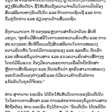
ຂໍ້ມູນ ທີ່ເຈົ້າໜ້າທີ່ຈໍາກັດການເຂົ້າເຖິງ ຫຼື ຂັດຂວາງການອອກຫາງ
ສຽງທີ່ບໍ່ເຫັນດີນໍາ, ຊີ້ໃຫ້ເຫັນເຖິງຄວາມຈໍາເປັນໃນການປົກປ້ອງ
ສິດເສລີພາບທາງອິນເຕີເນັດ ແລະ ຕ້ານການເຊັນເຊີ ແລະ ການ
ຂົ່ມຂູ່ນັກຂ່າວ ແລະ ຊ່ຽວຊານດ້ານສື່ມວນຊົນ.
ອີງຕາມມາດຕາ 19 ຂອງຖະແຫຼງການສາກົນວ່າດ້ວຍ ສິດທິ
ມະນຸດ, “ທຸກຄົນມີສິດເສລີໃນການອອກຄວາມຄິດເຫັນ ແລະ ການ
ສະ ແດງອອກ; ສິດທິນີ້ລວມເຖິງສິດເສລີພາບໃນການສະແດງ
ຄວາມຄິດເຫັນ ໂດຍບໍ່ມີການແຊກແຊງ ແລະ ຊອກຄົ້ນ, ຮັບເອົາ
ແລະ ເຜີຍແຜ່ຂໍ້ມູນຂ່າວສານ ແລະ ແນວຄວາມຄິດຜ່ານສື່ຕ່າງໆ
ໂດຍບໍ່ມີພົມແດນ. ຕ້ອງມີຄວາມພະຍາຍາມເພື່ອປົກປັກຮັກສາ
ຫຼັກການສິດທິມະນຸດ ແລະ ຮັບປະກັນວ່າ ທຸກຄົນສາມາດສະແດງ
ອອກດ້ວຍຕົນເອງຢ່າງເສລີ ແລະ ບໍ່ມີຄວາມຢ້ານກົວຕໍ່ການ
ແກ້ແຄ້ນໃນຍຸກດິຈິຕອນ.”
ທ່ານ ສຸຈານາດ ຍອດອິນ ໄດ້ຍົກໃຫ້ເຫັນບົດບາດຂອງອິນເຕີເນັດ
ໃນໂອກາດການສຶກສາ ແລະ ການແຜ່ກະຈາຍຂອງຂໍ້ມູນຂ່າວສານ
ທີ່ບໍ່ຖືກຕ້ອງ. ທ່ານ ຍອດອິນ ຍັງໄດ້ກ່າວວ່າ “ອິນເຕີເນັດ ໄດ້ປະຕິວັດ