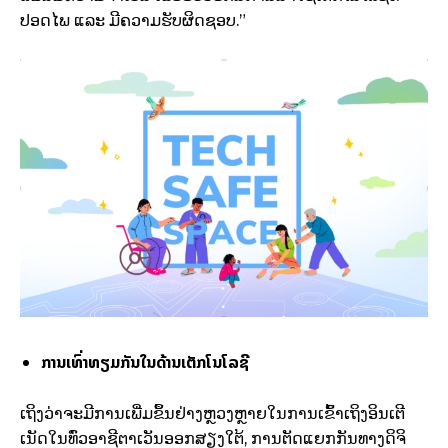
ປອດໄພ ແລະ ມີຄວາມຮັບຜິດຊອບ.”
ການເທົ່າທຽມກັນໃນດ້ານເຕັກໂນໂລຊີ
ເຖິງວ່າຈະມີການເພີ່ມຂຶ້ນຢ່າງຫຼວງຫຼາຍໃນການເຂົ້າເຖິງອິນເຕີ
ເນັດໃນທົ່ວອາຊີຕາເວັນອອກສຽງໃຕ້, ການຕັດແຍກກັນທາງດິຈິ