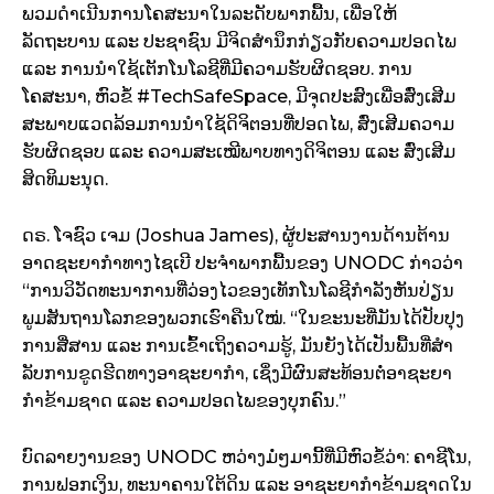
ພວມດຳເນີນການໂຄສະນາໃນລະດັບພາກພື້ນ, ເພື່ອໃຫ້
ລັດຖະບານ ແລະ ປະຊາຊົນ ມີຈິດສຳນຶກກ່ຽວກັບຄວາມປອດໄພ
ແລະ ​ການ​ນໍາ​ໃຊ້​ເຕັກ​ໂນ​ໂລ​ຊີ​ທີ່​ມີ​ຄວາມ​ຮັບ​ຜິດ​ຊອບ​. ການ
ໂຄສະນາ, ຫົວຂໍ້ #TechSafeSpace, ມີຈຸດປະສົງເພື່ອສົ່ງເສີມ
ສະພາບແວດລ້ອມການນຳໃຊ້ດິຈິຕອນທີ່ປອດໄພ, ສົ່ງເສີມຄວາມ
ຮັບຜິດຊອບ ແລະ ຄວາມສະເໝີພາບທາງດິຈິຕອນ ແລະ ສົ່ງເສີມ
ສິດທິມະນຸດ.
ດຣ. ໂຈຊົວ ເຈມ (Joshua James), ຜູ້ປະສານງານດ້ານຕ້ານ
ອາດຊະຍາກຳທາງໄຊເບີ ປະຈຳພາກພື້ນຂອງ UNODC ກ່າວວ່າ
“ການວິວັດທະນາການທີ່ວ່ອງໄວຂອງເທັກໂນໂລຊີກຳລັງຫັນປ່ຽນ
ພູມສັນຖານໂລກຂອງພວກເຮົາຄືນໃໝ່. “ໃນຂະນະທີ່ມັນໄດ້ປັບປຸງ
ການສື່ສານ ແລະ ການເຂົ້າເຖິງຄວາມຮູ້, ມັນຍັງໄດ້ເປັນພື້ນທີ່ສໍາ
ລັບການຂູດຮີດທາງອາຊະຍາກຳ, ເຊິ່ງມີຜົນສະທ້ອນຕໍ່ອາຊະຍາ
ກໍາຂ້າມຊາດ ແລະ ຄວາມປອດໄພຂອງບຸກຄົນ.”
ບົດລາຍງານຂອງ UNODC ຫວ່າງມໍ່ໆມານີ້ທີ່ມີຫົວຂໍ້ວ່າ: ຄາຊີໂນ,
ການຟອກເງິນ, ທະນາຄານໃຕ້ດິນ ແລະ ອາຊະຍາກຳຂ້າມຊາດໃນ