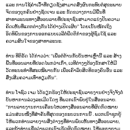
ແລະ ການໃຊ້ຄໍາເວົ້າທີ່ກຽດຊັງສາມາດສົ່ງຜົນກະທົບຕໍ່ສຸຂະພາບ
ຈິດຂອງບຸກຄົນຢ່າງຊັດເຈນ ແລະ ຂັດຂວາງການມີພື້ນທີ່
ສາທາລະນະທາງສື່ອອນລາຍທີ່ປະຊາຊົນສາມາດແບ່ງປັນຄວາມ
ຄິດເຫັນທີ່ແຕກຕ່າງກັນໄດ້ຢ່າງເປີດເຜີຍ” ໂດຍເນັ້ນໜັກເຖິງ
ອິດທິພົນຂອງການອອກແບບເວລີຕໍ່ພືດຕິກຳຂອງຜູ້ຊົມໃຊ້ ແລະ
ຄວາມສົນໃຈຂອງສາທາລະນະ.
ທ່ານ ທີຕິຣັດ ໄດ້ກ່າວວ່າ: “ເພື່ອຕໍ່ຕ້ານກັບບັນຫາເຫຼົ່ານີ້ ແລະ ສ້າງ
ພື້ນທີ່ອອນລາຍທີ່ປອດໄພກວ່າເກົ່າ, ເວທີຕ່າງໆຕ້ອງຮັກສາໃຫ້ມີ
ວັດທະນະທຳທີ່ສະເໝີພາບກັນ ເພື່ອເຄົາລົບສິດທິຂອງຄົນອື່ນ ແລະ
ສົ່ງເສີມຄວາມເທົ່າທຽມກັນ”.
ທ່ານ ໂຈຊົວ ເຈມ ໄດ້ຮຽກຮ້ອງໃຫ້ປະຊາຊົນລາຍງານຢ່າງຈິງຈັງຕໍ່
ບັນຫາການລ່ວງລະເມີດໃດໆ ທີ່ພວກເຂົາພົບຢູ່ໃນສື່ອອນລາຍ.
“ການລາຍງານການເຄື່ອນໄຫວທາງສື່ອອນລາຍທີ່ຜິດກົດໝາຍ
ແມ່ນສ່ວນໜຶ່ງທີ່ສໍາຄັນທີ່ສຸດຂອງຂະບວນການນີ້ . ພວກເຮົາຊຸກຍູ້
ໃຫ້ພວກທ່ານລາຍງານສິ່ງຕ່າງໆທີ່ທ່ານພົບເຫັນທາງສື່ອອນລາຍ,
ແລະຖ້າທ່ານເຊື່ອວ່າພວກເຂົາເຮັດຜິດກົດໝາຍ, ໃຫ້ພະຍາຍາມ