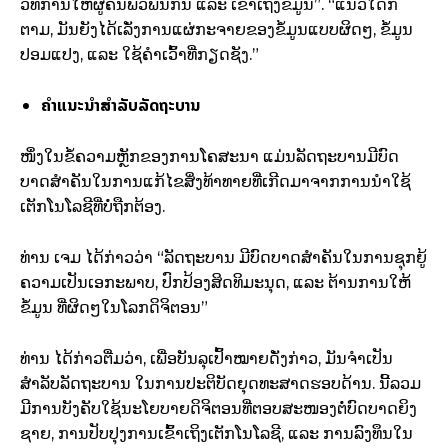
ວິທີການໃຫ້ຜູ້ຄົນພົວພັນກັນ ແລະ ເຂົ້າເຖິງຂໍ້ມູນ”. “ແນວໃດກໍ່
ຕາມ, ມັນຍັງໄດ້ເລັ່ງການແຜ່ກະຈາຍຂອງຂໍ້ມູນແບບຜິດໆ, ຂໍ້ມູນ
ປອມແປງ, ແລະ ໃຊ້ຄໍາເວົ້າທີ່ກຽດຊັງ.”
ຄໍາແນະນໍາສໍາລັບລັດຖະບານ
ໜຶ່ງໃນຂໍ້ຄວາມຫຼັກຂອງການໂຄສະນາ ແມ່ນລັດຖະບານມີບົດ
ບາດສໍາຄັນໃນການແກ້ໄຂສິ່ງທ້າທາຍທີ່ເກີດມາຈາກການນຳໃຊ້
ເຕັກໂນໂລຊີທີ່ບໍ່ຖືກຕ້ອງ.
ທ່ານ ເຈມ ໄດ້ກ່າວວ່າ “ລັດຖະບານ ມີບົດບາດສຳຄັນໃນການຊຸກຍູ້
ຄວາມເປັນເອກະພາບ, ປົກປ້ອງສິດທິມະນຸດ, ແລະ ຕ້ານການໃຫ້
ຂໍ້ມູນ ທີ່ຜິດໆໃນໂລກດິຈິຕອນ”
ທ່ານ ໄດ້ກ່າວຕື່ມວ່າ, ເພື່ອບັນລຸເປົ້າໝາຍດັ່ງກ່າວ, ມັນຈຳເປັນ
ສຳລັບລັດຖະບານ ໃນການປະຕິບັດຍຸດທະສາດຮອບດ້ານ. ນີ້ລວມ
ມີການບັງຄັບໃຊ້ນະໂຍບາຍດິຈິຕອນທີ່ຕອບສະໜອງຕໍ່ບົດບາດຍິງ
ຊາຍ, ການປັບປຸງການເຂົ້າເຖິງເຕັກໂນໂລຊີ, ແລະ ການລົງທຶນໃນ