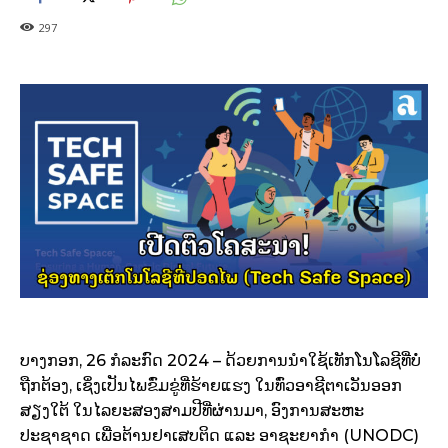
297
ບາງກອກ, 26 ກໍລະກົດ 2024 – ດ້ວຍການນຳໃຊ້ເທັກໂນໂລຊີທີ່ບໍ່
ຖືກຕ້ອງ, ເຊິ່ງເປັນໄພຂົ່ມຂູ່ທີ່ຮ້າຍແຮງ ໃນທົ່ວອາຊີຕາເວັນອອກ
ສຽງໃຕ້ ໃນໄລຍະສອງສາມປີທີ່ຜ່ານມາ, ອົງການສະຫະ
ປະຊາຊາດ ເພື່ອຕ້ານຢາເສບຕິດ ແລະ ອາຊະຍາກໍາ (UNODC)