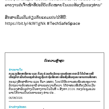
ລາຍງານຕໍ່ເຈົ້າໜ້າທີ່ປະຕິບັດກົດໝາຍໃນເຂດທ້ອງຖິ່ນຂອງທ່ານ”
ສຶກສາເພີ່ມເຕີມກ່ຽວກັບແຄມເປນໄດ້ທີ່ນີ້:
https://bit.ly/4cW1gNk
#TechSafeSpace
ບົດຄວາມຫຼ້າສຸດ
ຂ່າວພາຍ​ໃນ
ກະຊວງສຶກສາທິການ ແລະ ກິລາ ຮ່ວມກັບລັດຖະບານອົດສະຕຣາລີ ໄດ້ນຳສະເໜີ
ເຄື່ອງມືປະເມີນຕົນເອງສຳລັບຄູຊັ້ນປະຖົມສຶກສາ ເພື່ອສົ່ງເສີມຄຸນນະພາບການສຶກສາ.
ກະຊວງສຶກສາທິການ ແລະ ກິລາ (ສສກ), ໂດຍໄດ້ຮັບການສະໜັບສະໜູນຈາກ
ລັດຖະບານອົດສະຕຣາລີ ຜ່ານແຜນງານບີຄວາ, ໄດ້ນຳສະເໜີເຄື່ອງມືປະເມີນ
ຕົນເອງສຳລັບຄູຢ່າງເປັນທາງການໃນວັນທີ 4 ສິງຫາ 2026. ກອງປະຊຸມແມ່ນ
ພາຍໃຕ້ການເປັນປະທານຂອງ ທ່ານ ປອ...
06/08/2026
ຂ່າວຕ່າງປະເທດ