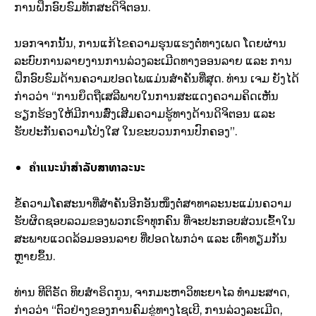
ການຝຶກອົບຮົມທັກສະດິຈິຕອນ.
ນອກຈາກນັ້ນ, ການແກ້ໄຂຄວາມຮຸນແຮງຕໍ່ທາງເພດ ໂດຍຜ່ານ
ລະບົບການລາຍງານການລ່ວງລະເມີດທາງອອນລາຍ ແລະ ການ
ຝຶກອົບຮົມດ້ານຄວາມປອດໄພແມ່ນສໍາຄັນທີ່ສຸດ. ທ່ານ ເຈມ ຍັງໄດ້
ກ່າວວ່າ “ການຍຶດຖືເສລີພາບໃນການສະແດງຄວາມຄິດເຫັນ
ຮຽກຮ້ອງໃຫ້ມີການສົ່ງເສີມຄວາມຮູ້ທາງດ້ານດິຈິຕອນ ແລະ
ຮັບປະກັນຄວາມໂປ່ງໃສ ໃນຂະບວນການປົກຄອງ”.
ຄໍາແນະນໍາສໍາລັບສາທາລະນະ
ຂໍ້ຄວາມໂຄສະນາທີ່ສໍາຄັນອີກອັນໜຶ່ງຕໍ່ສາທາລະນະແມ່ນຄວາມ
ຮັບຜິດຊອບລວມຂອງພວກເຮົາທຸກຄົນ ທີ່ຈະປະກອບສ່ວນເຂົ້າໃນ
ສະພາບແວດລ້ອມອອນລາຍ ທີ່ປອດໄພກວ່າ ແລະ ເທົ່າທຽມກັນ
ຫຼາຍຂຶ້ນ.
ທ່ານ ທີຕິຣັດ ທິບສຳຣິດກູນ, ຈາກມະຫາວິທະຍາໄລ ທຳມະສາດ,
ກ່າວວ່າ “ຕົວຢ່າງຂອງການຄົມຂູ່ທາງໄຊເບີ, ການລ່ວງລະເມີດ,