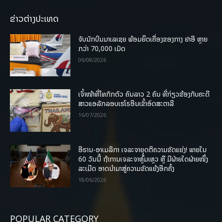
ຂ່າວຕ່າງປະເທດ
ຈັບນັກບິນມາເລເຊຍ ພ້ອມຍຶດເຄື່ອງຂອງກາງ ຢາອີ ຫຼາຍ
ກວ່າ 70,000 ເມັດ
06/08/2026
ເຈົ້າໜ້າທີ່ໄທກັກຕົວ ຄົນລາວ 2 ຄົນ ທີ່ກ່ຽວຂ້ອງກັບຄະດີ
ສາວແອລັກລອບເຮໂຣອີນເຂົ້າອົດສະຕາລີ
16/07/2026
ອີຣານ-ອາເມລິກາ ເຈລະຈາຍຸດຕິຄວາມຂັດແຍ່ງ! ພາຍໃນ
60 ວັນນີ້ ຖ້າການເຈລະຈາຫຼົ້ມເຫຼວ ຫຼື ມີຝ່າຍໃດຝ່າຍໜຶ່ງ
ລະເມີດ ອາດນໍາມາສູ່ຄວາມຂັດແຍ້ງອີກຄັ້ງ
18/06/2026
POPULAR CATEGORY