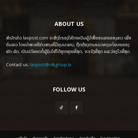
ABOUT US
ສຳນັກຂ່າວ laopost.com ຈະສ້າງໂຕເອງໃຫ້ກາຍເປັນຜູ້ນຳສື່ອອນລາຍຂອງລາວ ເພື່ອ
ຄົນລາວ ໂດຍນຳສະເໜີຂ່າວສານທີ່ມີຄຸນນະພາບ, ຖືກຕ້ອງຕາມແນວທາງນະໂຍບາຍຂອງ
ພັກ-ລັດ, ເປັນປະໂຫຍດຕໍ່ຜູ້ຊົມໃຫ້ໄດ້ຫຼາກຫຼາຍທີ່ສຸດ, ຈະແຈ້ງທີ່ສຸດ ແລະວ່ອງໄວທີ່ສຸດ.
Contact us:
laopost@rdkgroup.la
FOLLOW US