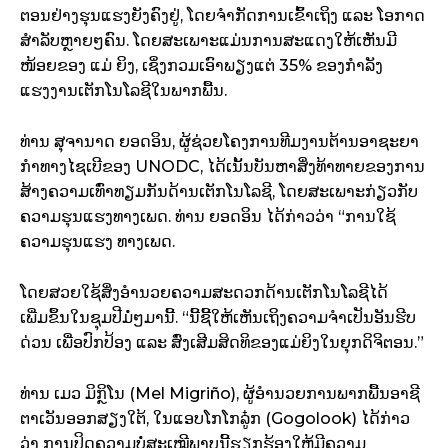
ຕອນຢ່າງຮຸນແຮງຍັງຄົງຢູ່, ໂດຍຈໍາກັດການເຂົ້າເຖິງ ແລະ ໂອກາດ
ສໍາລັບຫຼາຍໆຄົນ. ໂດຍສະເພາະແມ່ນການສະແດງໃຫ້ເຫັນມີ
ໜ້ອຍຂອງ ແມ່ ຍິງ, ເຊິ່ງກວມເອົາພຽງແຕ່ 35% ຂອງກໍາລັງ
ແຮງງານເຕັກໂນໂລຊີໃນພາກພື້ນ.
ທ່ານ ສຸຈານາດ ຍອດອິນ, ຜູ້ຊ່ວຍໂຄງການທີມງານຕ້ານອາຊະຍາ
ກໍາທາງໄຊເບີຂອງ UNODC, ໄດ້ເນັ້ນບັນຫາສິ່ງທ້າທາຍຂອງການ
ສ້າງຄວາມເທົ່າທຽມກັນດ້ານເຕັກໂນໂລຊີ, ໂດຍສະເພາະກ່ຽວກັບ
ຄວາມຮຸນແຮງທາງເພດ. ທ່ານ ຍອດອິນ ໄດ້ກ່າວວ່າ “ການໃຊ້
ຄວາມຮຸນແຮງ ທາງເພດ.
ໂດຍສວຍໃຊ້ສິ່ງອຳນວຍຄວາມສະດວກດ້ານເຕັກໂນໂລຊີໄດ້
ເພີ່ມຂຶ້ນໃນຊຸມປີມໍ່ໆມານີ້. “ນີ້ຊີ້ໃຫ້ເຫັນເຖິງຄວາມຈໍາເປັນອັນຮີບ
ດ່ວນ ເພື່ອປົກປ້ອງ ແລະ ສົ່ງເສີມສິດທິຂອງແມ່ຍິງໃນຍຸກດິຈິຕອນ.”
ທ່ານ ເມວ ມິກຼິໂນ (Mel Migriño), ຜູ້ອໍານວຍການພາກພື້ນອາຊີ
ຕາເວັນອອກສຽງໃຕ້, ໃນແອບໂກໂກລູ໋ກ (Gogolook) ໄດ້ກ່າວ
ວ່າ ການປິດຄວາມບໍ່ສະເໝີພາບນີ້ຮຽກຮ້ອງໃຫ້ມີຄວາມ