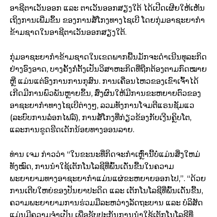
ອາຊີຕາເວັນອອກ ແລະ ຕາເວັນອອກສຽງໃຕ້ ໄດ້ເປີດເຜີຍໃຫ້ເຫັນ
ເຖິງການເພີ່ມຂຶ້ນ ຂອງການສໍ້ໂກງທາງໄຊເບີ ໂດຍກຸ່ມອາຊະຍາກຳ
ຂ້າມຊາດໃນອາຊີຕາເວັນອອກສຽງໃຕ້.
ກຸ່ມອາຊະຍາກຳຂ້າມຊາດໃນເຂດພາກພື້ນມັກຈະດຳເນີນທຸລະກິດ
ຢ່າງອົງອາດ, ບາງຄັ້ງກໍ່ຕັ້ງເປັນວິສາຫະກິດທີ່ຖືກຕ້ອງຕາມກົດໝາຍ
ຫຼື ແມ່ນແຕ່ອົງການການກຸສົນ. ການເຄື່ອນໄຫວຂອງເຂົາເຈົ້າໄດ້
ເກີດມີການພົວພັນຫຼາຍຂຶ້ນ, ສົ່ງຜົນໃຫ້ມີການຂະຫຍາຍຕົວຂອງ
ອາຊະຍາກໍາທາງໄຊເບີຕ່າງໆ, ລວມທັງການໂຈມຕີແຣນຊັມແວ
(ລະບົບການລ໋ອກໄຟລ໌), ການສໍ້ໂກງທີ່ກ່ຽວຂ້ອງກັບເງີນຄຼິບໂຕ,
ແລະການຂູດຮີດເດັກນ້ອຍທາງອອນລາຍ.
ທ່ານ ເຈມ ກ່າວວ່າ “ໃນຂະນະທີ່ກິດຈະກໍາເຫຼົ່ານີ້ບໍ່ແມ່ນສິ່ງໃຫມ່
ທັງໝົດ, ການນໍາໃຊ້ເຕັກໂນໂລຊີທີ່ພົ້ນເດັ່ນຂື້ນໃນຄວາມ
ພະຍາຍາມທາງອາຊະຍາກຳແມ່ນແຜ່ຂະຫຍາຍອອກໄປ,”. “ດ້ວຍ
ການເຕີບໃຫຍ່ຂອງປັນຍາປະດິດ ແລະ ເຕັກໂນໂລຊີທີ່ພົ້ນເດັ່ນຂື້ນ,
ຄວາມພະຍາຍາມການຮ່ວມມືລະຫວ່າງລັດຖະບານ ແລະ ບໍລິສັດ
ແມ່ນມີຄວາມຈໍາເປັນ ເພື່ອຮັບປະກັນການນໍາໃຊ້ເຕັກໂນໂລຊີທີ່