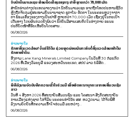
ຈັບນັກບິນມາເລເຊຍ ພ້ອມຍຶດເຄື່ອງຂອງກາງ ຢາອີ ຫຼາຍກວ່າ 70,000 ເມັດ
ສຳນັກຂ່າວຕ່າງປະເທດລາຍງານວ່າ ນັກບິນມາເລເຊຍ ອາດຖືກໂທດປະຫານຊີວິດ
ຫຼັງຖືກຈັບກຸມຢູ່ສະໜາມບິນນານາຊາດ ຊູກາໂນ-ຮັດຕາ ໃນນະຄອນຫຼວງຈາກາ
ຕາ ພ້ອມເຄື່ອງຂອງກາງເປັນຢາອີ ຫຼາຍກວ່າ 70,000 ເມັດ ເຊື່ອງຢູ່ໃນກະເປົາ
ເດີນທາງ ໂດຍຜົນກວດຍັງພົບວ່າ ນັກບິນມີສານເສບຕິດໃນຮ່າງກາຍ ຂະນະ
ປະຕິບັດໜ້າທີ່ຂັບເຮືອບິນໂດຍສານ...
06/08/2026
ຂ່າວພາຍ​ໃນ
ຮັກສາສິ່ງແວດລ້ອມ! ບໍ່ແຮ່ໃຕ້ດິນ ຊ່ວຍຫຼຸດຜ່ອນຜົນກະທົບຕໍ່ສິ່ງແວດລ້ອມໜ້າດິນ
ຮັກສາໜ້າດິນ.
ອີງຕາມ Lane Xang Minerals Limited Companyໃນວັນທີ 30 ກໍລະກົດ
2026 ທີ່ເມືອງວິລະບູລີ ແຂວງສະຫວັນນະເຂດ, ສປປ ລາວ ບໍລິສັດ...
06/08/2026
ຂ່າວພາຍ​ໃນ
ພິທີລົງນາມບົດບັນທຶກຄວາມເຂົ້າໃຈຮ່ວມມື ເພື່ອພັດທະນາບຸກຄະລາກອນສື່ມວນຊົນ
ລາວ
ວັນທີ 4 ສິງຫາ 2026 ທີ່ສະຖາບັນສື່ມວນຊົນ ແລະ ໂຄສະນາ ສັງກັດສະຖາບັນ
ການເມືອງແຫ່ງຊາດ ໂຮ່ຈິມິນ ນະຄອນຮ່າໂນ້ຍ ສສ. ຫວຽດນາມ, ໄດ້ຈັດພິທີ
ລົງນາມບົດບັນທຶກຄວາມເຂົ້າໃຈຮ່ວມມື ລະຫວ່າງ...
06/08/2026