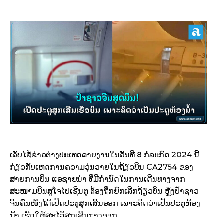
ເວັບໄຊ້ຂ່າວຕ່າງປະເທດລາຍງານໃນວັັນທີ 8 ກໍລະກົດ 2024 ນີ້
ກ່ຽວກັບເຫດການຄວາມວຸ່ນວາຍໃນຖ້ຽວບິນ CA2754 ຂອງ
ສາຍການບິນ ແອຊາຍນ່າ ທີ່ມີກຳນົດໃນການເດີນທາງຈາກ
ສະໜາມບິນສູໂຈໄປເຊີນຕູ ຕ້ອງຖືກຍົກເລີກຖ້ຽວບິນ ຫຼັງປ້າຊາວ
ຈີນຄົນໜຶ່ງໄດ້ເປີດປະຕູສຸກເສີນອອກ ເພາະຄິດວ່າເປັນປະຕູຫ້ອງ
ນ້ຳ ເຮັດໃຫ້ສະໄລ້ສຸກເສີນກາງອອກ.