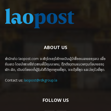
ABOUT US
ສຳນັກຂ່າວ laopost.com ຈະສ້າງໂຕເອງໃຫ້ກາຍເປັນຜູ້ນຳສື່ອອນລາຍຂອງລາວ ເພື່ອ
ຄົນລາວ ໂດຍນຳສະເໜີຂ່າວສານທີ່ມີຄຸນນະພາບ, ຖືກຕ້ອງຕາມແນວທາງນະໂຍບາຍຂອງ
ພັກ-ລັດ, ເປັນປະໂຫຍດຕໍ່ຜູ້ຊົມໃຫ້ໄດ້ຫຼາກຫຼາຍທີ່ສຸດ, ຈະແຈ້ງທີ່ສຸດ ແລະວ່ອງໄວທີ່ສຸດ.
Contact us:
laopost@rdkgroup.la
FOLLOW US