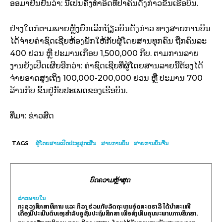
ອອມາຢືນຢັນວ່າ: ນີ້ເປັນຄັ້ງທຳອິດທີ່ປ້າຄົນດັ່ງກ່າວຂຶ້ນເຮືອບິນ.
ຢ່າງໃດກໍຕາມພາຍຫຼັງຍົກເລີກຖ້ຽວບິນດັ່ງກ່າວ ທາງສາຍການບິນ
ໄດ້ຈ່າຍຄ່າຊົດເຊີຍຫ້ອງພັກໃຫ້ກັບຜູ້ໂດຍສານທຸກຄົນ ຖືກຄົນລະ
400 ຢວນ ຫຼື ປະມານເກືອບ 1,500,000 ກີບ. ຕາມການລາຍ
ງານຍັງເປີດເຜີຍອີກວ່າ: ຄ່າຊົດເຊີຍທີ່ຜູ້ໂດຍສານລາຍນີ້ຕ້ອງໄດ້
ຈ່າຍອາດສູງເຖິງ 100,000-200,000 ຢວນ ຫຼື ປະມານ 700
ລ້ານກີບ ຂຶ້ນຢູ່ກັບປະເພດຂອງເຮືອບິນ.
ທີ່ມາ: ຂ່າວສົດ
TAGS
ຜູ້ໂດຍສານເປີດປະຕູສຸກເສີນ
ສາຍການບິນ
ສາຍການບິນຈີນ
ບົດຄວາມຫຼ້າສຸດ
ຂ່າວພາຍ​ໃນ
ກະຊວງສຶກສາທິການ ແລະ ກິລາ ຮ່ວມກັບລັດຖະບານອົດສະຕຣາລີ ໄດ້ນຳສະເໜີ
ເຄື່ອງມືປະເມີນຕົນເອງສຳລັບຄູຊັ້ນປະຖົມສຶກສາ ເພື່ອສົ່ງເສີມຄຸນນະພາບການສຶກສາ.