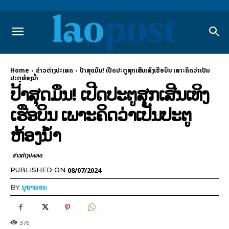
Home
ຂ່າວຕ່າງປະເທດ
ປ້າສຸດມຶນ! ເປີດປະຕູສຸກເສີນເທິງເຮືອບິນ ເພາະຄິດວ່າເປັນ
ປະຕູຫ້ອງນ້ຳ
ປ້າສຸດມຶນ! ເປີດປະຕູສຸກເສີນເທິງ
ເຮືອບິນ ເພາະຄິດວ່າເປັນປະຕູ
ຫ້ອງນ້ຳ
ຂ່າວຕ່າງປະເທດ
08/07/2024
PUBLISHED ON
BY
ນຸຖາພອນ
376