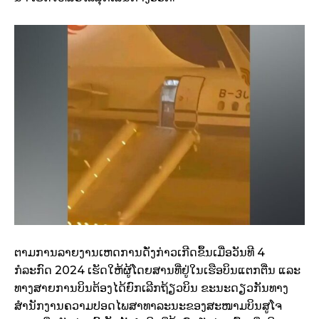
ຕາມການລາຍງານເຫດການດັ່ງກ່າວເກີດຂຶ້ນເມື່ອວັນທີ 4
ກໍລະກົດ 2024 ເຮັດໃຫ້ຜູ້ໂດຍສານທີ່ຢູ່ໃນເຮືອບິນແຕກຕື່ນ ແລະ
ທາງສາຍການບິນຕ້ອງໄດ້ຍົກເລີກຖ້ຽວບິນ ຂະນະດຽວກັນທາງ
ສຳນັກງານຄວາມປອດໄພສາທາລະນະຂອງສະໜາມບິນສູໂຈ