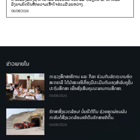
ລົງນາມບົດບັນທຶກຄວາມເຂົ້າໃຈຮ່ວມມື ລະຫວ່າງ...
06/08/2026
ຂ່າວພາຍໃນ
ກະຊວງສຶກສາທິການ ແລະ ກິລາ ຮ່ວມກັບລັດຖະບານອົດ
ສະຕຣາລີ ໄດ້ນຳສະເໜີເຄື່ອງມືປະເມີນຕົນເອງສຳລັບຄູຊັ້ນ
ປະຖົມສຶກສາ ເພື່ອສົ່ງເສີມຄຸນນະພາບການສຶກສາ.
06/08/2026
ຮັກສາສິ່ງແວດລ້ອມ! ບໍ່ແຮ່ໃຕ້ດິນ ຊ່ວຍຫຼຸດຜ່ອນຜົນ
ກະທົບຕໍ່ສິ່ງແວດລ້ອມໜ້າດິນຮັກສາໜ້າດິນ.
06/08/2026