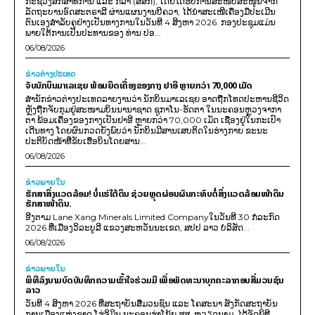
ກະຊວງສຶກສາທິການ ແລະ ກິລາ (ສສກ), ໂດຍໄດ້ຮັບການສະໜັບສະໜູນຈາກ
ລັດຖະບານອົດສະຕຣາລີ ຜ່ານແຜນງານບີຄວາ, ໄດ້ນຳສະເໜີເຄື່ອງມືປະເມີນ
ຕົນເອງສຳລັບຄູຢ່າງເປັນທາງການໃນວັນທີ 4 ສິງຫາ 2026. ກອງປະຊຸມແມ່ນ
ພາຍໃຕ້ການເປັນປະທານຂອງ ທ່ານ ປອ...
06/08/2026
ຂ່າວຕ່າງປະເທດ
ຈັບນັກບິນມາເລເຊຍ ພ້ອມຍຶດເຄື່ອງຂອງກາງ ຢາອີ ຫຼາຍກວ່າ 70,000 ເມັດ
ສຳນັກຂ່າວຕ່າງປະເທດລາຍງານວ່າ ນັກບິນມາເລເຊຍ ອາດຖືກໂທດປະຫານຊີວິດ
ຫຼັງຖືກຈັບກຸມຢູ່ສະໜາມບິນນານາຊາດ ຊູກາໂນ-ຮັດຕາ ໃນນະຄອນຫຼວງຈາກາ
ຕາ ພ້ອມເຄື່ອງຂອງກາງເປັນຢາອີ ຫຼາຍກວ່າ 70,000 ເມັດ ເຊື່ອງຢູ່ໃນກະເປົາ
ເດີນທາງ ໂດຍຜົນກວດຍັງພົບວ່າ ນັກບິນມີສານເສບຕິດໃນຮ່າງກາຍ ຂະນະ
ປະຕິບັດໜ້າທີ່ຂັບເຮືອບິນໂດຍສານ...
06/08/2026
ຂ່າວພາຍ​ໃນ
ຮັກສາສິ່ງແວດລ້ອມ! ບໍ່ແຮ່ໃຕ້ດິນ ຊ່ວຍຫຼຸດຜ່ອນຜົນກະທົບຕໍ່ສິ່ງແວດລ້ອມໜ້າດິນ
ຮັກສາໜ້າດິນ.
ອີງຕາມ Lane Xang Minerals Limited Companyໃນວັນທີ 30 ກໍລະກົດ
2026 ທີ່ເມືອງວິລະບູລີ ແຂວງສະຫວັນນະເຂດ, ສປປ ລາວ ບໍລິສັດ...
06/08/2026
ຂ່າວພາຍ​ໃນ
ພິທີລົງນາມບົດບັນທຶກຄວາມເຂົ້າໃຈຮ່ວມມື ເພື່ອພັດທະນາບຸກຄະລາກອນສື່ມວນຊົນ
ລາວ
ວັນທີ 4 ສິງຫາ 2026 ທີ່ສະຖາບັນສື່ມວນຊົນ ແລະ ໂຄສະນາ ສັງກັດສະຖາບັນ
ການເມືອງແຫ່ງຊາດ ໂຮ່ຈິມິນ ນະຄອນຮ່າໂນ້ຍ ສສ. ຫວຽດນາມ, ໄດ້ຈັດພິທີ