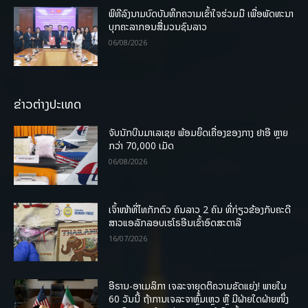
ພິທີລົງນາມບົດບັນທຶກຄວາມເຂົ້າໃຈຮ່ວມມື ເພື່ອພັດທະນາ
ບຸກຄະລາກອນສື່ມວນຊົນລາວ
06/08/2026
ຂ່າວຕ່າງປະເທດ
ຈັບນັກບິນມາເລເຊຍ ພ້ອມຍຶດເຄື່ອງຂອງກາງ ຢາອີ ຫຼາຍ
ກວ່າ 70,000 ເມັດ
06/08/2026
ເຈົ້າໜ້າທີ່ໄທກັກຕົວ ຄົນລາວ 2 ຄົນ ທີ່ກ່ຽວຂ້ອງກັບຄະດີ
ສາວແອລັກລອບເຮໂຣອີນເຂົ້າອົດສະຕາລີ
16/07/2026
ອີຣານ-ອາເມລິກາ ເຈລະຈາຍຸດຕິຄວາມຂັດແຍ່ງ! ພາຍໃນ
60 ວັນນີ້ ຖ້າການເຈລະຈາຫຼົ້ມເຫຼວ ຫຼື ມີຝ່າຍໃດຝ່າຍໜຶ່ງ