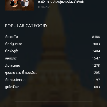
ລະເມີດ ອາດນໍາມາສູ່ຄວາມຂັດແຍ້ງອີກຄັ້ງ
18/06/2026
POPULAR CATEGORY
ຂ່າວພາຍ​ໃນ
8486
ຂ່າວຕ່າງປະເທດ
7003
ຂ່າວທ້ອງຖິ່ນ
2484
ນານາສາລະ
1547
ຂ່າວເຫດການ
1278
ສຸຂະພາບ ແລະ ສີ່ງແວດລ້ອມ
1203
ຂ່າວການພັດທະນາ
1197
ມູມໄອທີລາວ
683