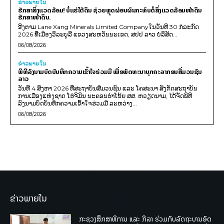
ຂ່າວພາຍ​ໃນ
ຮັກສາສິ່ງແວດລ້ອມ! ບໍ່ແຮ່ໃຕ້ດິນ ຊ່ວຍຫຼຸດຜ່ອນຜົນກະທົບຕໍ່ສິ່ງແວດລ້ອມໜ້າດິນ
ຮັກສາໜ້າດິນ.
ອີງຕາມ Lane Xang Minerals Limited Companyໃນວັນທີ 30 ກໍລະກົດ
2026 ທີ່ເມືອງວິລະບູລີ ແຂວງສະຫວັນນະເຂດ, ສປປ ລາວ ບໍລິສັດ...
06/08/2026
ຂ່າວພາຍ​ໃນ
ພິທີລົງນາມບົດບັນທຶກຄວາມເຂົ້າໃຈຮ່ວມມື ເພື່ອພັດທະນາບຸກຄະລາກອນສື່ມວນຊົນ
ລາວ
ວັນທີ 4 ສິງຫາ 2026 ທີ່ສະຖາບັນສື່ມວນຊົນ ແລະ ໂຄສະນາ ສັງກັດສະຖາບັນ
ການເມືອງແຫ່ງຊາດ ໂຮ່ຈິມິນ ນະຄອນຮ່າໂນ້ຍ ສສ. ຫວຽດນາມ, ໄດ້ຈັດພິທີ
ລົງນາມບົດບັນທຶກຄວາມເຂົ້າໃຈຮ່ວມມື ລະຫວ່າງ...
06/08/2026
ຂ່າວພາຍໃນ
ກະຊວງສຶກສາທິການ ແລະ ກິລາ ຮ່ວມກັບລັດຖະບານອົດ