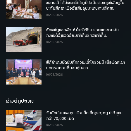
ສະຕຣາລີ ໄດ້ນຳສະເໜີເຄື່ອງມືປະເມີນຕົນເອງສຳລັບຄູຊັ້ນ
ປະຖົມສຶກສາ ເພື່ອສົ່ງເສີມຄຸນນະພາບການສຶກສາ.
06/08/2026
ຮັກສາສິ່ງແວດລ້ອມ! ບໍ່ແຮ່ໃຕ້ດິນ ຊ່ວຍຫຼຸດຜ່ອນຜົນ
ກະທົບຕໍ່ສິ່ງແວດລ້ອມໜ້າດິນຮັກສາໜ້າດິນ.
06/08/2026
ພິທີລົງນາມບົດບັນທຶກຄວາມເຂົ້າໃຈຮ່ວມມື ເພື່ອພັດທະນາ
ບຸກຄະລາກອນສື່ມວນຊົນລາວ
06/08/2026
ຂ່າວຕ່າງປະເທດ
ຈັບນັກບິນມາເລເຊຍ ພ້ອມຍຶດເຄື່ອງຂອງກາງ ຢາອີ ຫຼາຍ
ກວ່າ 70,000 ເມັດ
06/08/2026