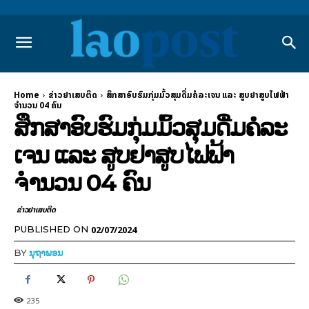
Home
ຂ່າວຢາເສບຕິດ
ສຶກສາອົບຮົມກຸ່ມມົ້ວສຸມດື່ມຄໍລະເຈນ ແລະ ສູບຢາສູບໄຟຟ້າ
ຈຳນວນ 04 ຄົນ
ສຶກສາອົບຮົມກຸ່ມມົ້ວສຸມດື່ມຄໍລະ
ເຈນ ແລະ ສູບຢາສູບໄຟຟ້າ
ຈຳນວນ 04 ຄົນ
ຂ່າວຢາເສບຕິດ
02/07/2024
PUBLISHED ON
BY
ນຸຖາພອນ
235