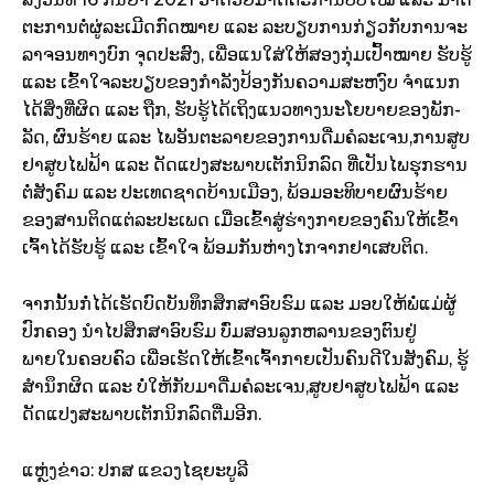
ຕະການຕໍ່ຜູ່ລະເມີດກົດໝາຍ ແລະ ລະບຽບການກ່ຽວກັບການຈະ
ລາຈອນທາງບົກ ຈຸດປະສົງ, ເພື່ອແນໃສ່ໃຫ້ສອງກຸ່ມເປົ້າໝາຍ ຮັບຮູ້
ແລະ ເຂົ້າໃຈລະບຽບຂອງກໍາລັງປ້ອງກັນຄວາມສະຫງົບ ຈໍາແນກ
ໄດ້ສິ່ງທີ່ຜິດ ແລະ ຖືກ, ຮັບຮູ້ໄດ້ເຖິງແນວທາງນະໂຍບາຍຂອງພັກ-
ລັດ, ຜົນຮ້າຍ ແລະ ໄພອັນຕະລາຍຂອງການດື່ມຄໍລະເຈນ,ການສູບ
ຢາສູບໄຟຟ້າ ແລະ ດັດແປງສະພາບເຕັກນິກລົດ ທີ່ເປັນໄພຮຸກຮານ
ຕໍ່ສັງຄົມ ແລະ ປະເທດຊາດບ້ານເມືອງ, ພ້ອມອະທິບາຍຜົນຮ້າຍ
ຂອງສານຕິດແຕ່ລະປະເພດ ເມື່ອເຂົ້າສູ່ຮ່າງກາຍຂອງຄົນໃຫ້ເຂົ້າ
ເຈົ້າໄດ້ຮັບຮູ້ ແລະ ເຂົ້າໃຈ ພ້ອມກັນຫ່າງໄກຈາກຢາເສບຕິດ.
ຈາກນັ້ນກໍ່ໄດ້ເຮັດບົດບັນທຶກສຶກສາອົບຮົມ ແລະ ມອບໃຫ້ພໍ່ແມ່ຜູ້
ປົກຄອງ ນໍາໄປສຶກສາອົບຮົມ ບົ່ມສອນລູກຫລານຂອງຕົນຢູ່
ພາຍໃນຄອບຄົວ ເພື່ອເຮັດໃຫ້ເຂົ້າເຈົ້າກາຍເປັນຄົນດີໃນສັງຄົມ, ຮູ້
ສໍານຶກຜິດ ແລະ ບໍ່ໃຫ້ກັບມາດື່ມຄໍລະເຈນ,ສູບຢາສູບໄຟຟ້າ ແລະ
ດັດແປງສະພາບເຕັກນິກລົດຕື່ມອີກ.
ແຫຼ່ງຂ່າວ: ປກສ ແຂວງໄຊຍະບູລີ