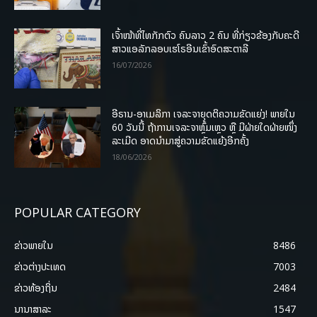
ເຈົ້າໜ້າທີ່ໄທກັກຕົວ ຄົນລາວ 2 ຄົນ ທີ່ກ່ຽວຂ້ອງກັບຄະດີ
ສາວແອລັກລອບເຮໂຣອີນເຂົ້າອົດສະຕາລີ
16/07/2026
ອີຣານ-ອາເມລິກາ ເຈລະຈາຍຸດຕິຄວາມຂັດແຍ່ງ! ພາຍໃນ
60 ວັນນີ້ ຖ້າການເຈລະຈາຫຼົ້ມເຫຼວ ຫຼື ມີຝ່າຍໃດຝ່າຍໜຶ່ງ
ລະເມີດ ອາດນໍາມາສູ່ຄວາມຂັດແຍ້ງອີກຄັ້ງ
18/06/2026
POPULAR CATEGORY
ຂ່າວພາຍ​ໃນ
8486
ຂ່າວຕ່າງປະເທດ
7003
ຂ່າວທ້ອງຖິ່ນ
2484
ນານາສາລະ
1547