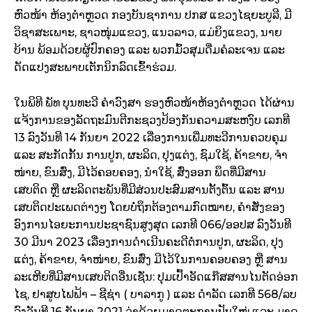
ຫົວໜ້າ ຫ້ອງຕໍາຫຼວດ ກອງບັນຊາການ ປກສ ແຂວງໄຊຍະບູລີ, ມີ
ວິຊາສະເພາະ, ຊາວໜຸ່ມແຂວງ, ແນວລາວ, ແມ່ຍິງແຂວງ, ນາຍ
ບ້ານ ພ້ອມດ້ວຍຜູ້ປົກຄອງ ແລະ ພວກມົ້ວສຸມດື່ມຄໍລະເຈນ ແລະ
ດັດແປງສະພາບເຕັກນິກລົດເຂົ້າຮ່ວມ.
ໃນພິທີ ພັທ ບຸນທະວີ ຄໍາວົງສາ ຮອງຫົວໜ້າຫ້ອງຕຳຫຼວດ ໄດ້ຜ່ານ
ແຈ້ງການຂອງລັດຖະມົນຕີກະຊວງປ້ອງກັນຄວາມສະຫງົບ ເລກທີ
13 ລົງວັນທີ 14 ກັນຍາ 2022 ເລື່ອງການເພີ່ມທະວີການຄວບຄຸມ
ແລະ ສະກັດກັ້ນ ການປູກ, ຜະລິດ, ປຸງແຕ່ງ, ຊົມໃຊ້, ຄ້າຂາຍ, ຈໍາ
ໜ່າຍ, ຂົນສົ່ງ, ມີໄວ້ຄອບຄອງ, ນໍາໃຊ້, ສົ່ງອອກ ພຶດທີ່ມີສານ
ເສບຕິດ ຫຼື ຜະລິດຕະພັນທີ່ມີສ່ວນປະສົມສານຕັ້ງຕົ້ນ ແລະ ສານ
ເສບຕິດປະເພດຕ່າງໆ ໂດຍບໍ່ຖຶກຕ້ອງຕາມກົດໝາຍ, ຄໍາສັ່ງຂອງ
ອົງການໄອຍະການປະຊາຊົນສູງສຸດ ເລກທີ 066/ອອປສ ລົງວັນທີ
30 ມີນາ 2023 ເລື່ອງການດໍາເນີນຄະດີຕໍ່ການປູກ, ຜະລິດ, ປຸງ
ແຕ່ງ, ຄ້າຂາຍ, ຈໍາໜ່າຍ, ຂົນສົ່ງ ມີໄວ້ໃນການຄອບຄອງ ຫຼື ສານ
ລະເຫີຍທີ່ມີສານເສບຕິດອື່ນເຊັ່ນ: ປຸມເປົ້າອັດແກ໊ສສານໄນຕັດອ່ອກ
ໄຊ, ຢາສູບໄຟຟ້າ – ຊີຊ່າ ( ບາລາກູ ) ແລະ ດໍາລັດ ເລກທີ 568/ລບ
ລົງວັນທີ 16 ກັນຍາ 2021 ວ່າດ້ວຍມາດຕະການປັບໃໝ່ ແລະ ມາດ