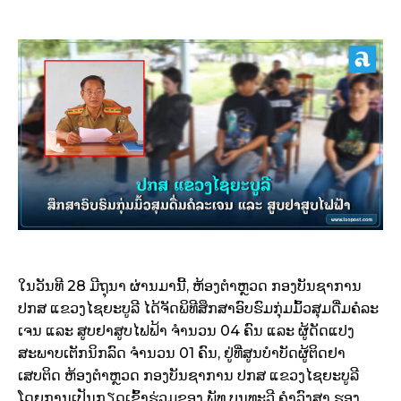
ໃນວັນທີ 28 ມີຖຸນາ ຜ່ານມານີ້, ຫ້ອງຕໍາຫຼວດ ກອງບັນຊາການ
ປກສ ແຂວງໄຊຍະບູລີ ໄດ້ຈັດພິທີສຶກສາອົບຮົມກຸ່ມມົ້ວສຸມດື່ມຄໍລະ
ເຈນ ແລະ ສູບຢາສູບໄຟຟ້າ ຈຳນວນ 04 ຄົນ ແລະ ຜູ້ດັດແປງ
ສະພາບເຕັກນິກລົດ ຈໍານວນ 01 ຄົນ, ຢູ່ທີ່ສູນບໍາບັດຜູ້ຕິດຢາ
ເສບຕິດ ຫ້ອງຕຳຫຼວດ ກອງບັນຊາການ ປກສ ແຂວງໄຊຍະບູລີ
ໂດຍການເປັນກຽດເຂົ້າຮ່ວມຂອງ ພັທ ບຸນທະວີ ຄໍາວົງສາ ຮອງ