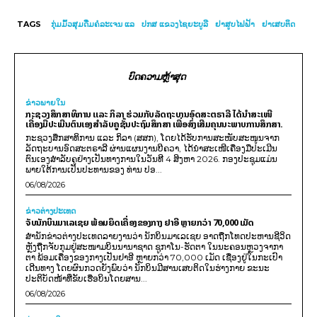
TAGS
ກຸ່ມມົ້ວສຸມດື່ມຄໍລະເຈນ ແລ
ປກສ ແຂວງໄຊຍະບູລີ
ຢາສູບໄຟຟ້າ
ຢາເສບຕິດ
ບົດຄວາມຫຼ້າສຸດ
ຂ່າວພາຍ​ໃນ
ກະຊວງສຶກສາທິການ ແລະ ກິລາ ຮ່ວມກັບລັດຖະບານອົດສະຕຣາລີ ໄດ້ນຳສະເໜີ
ເຄື່ອງມືປະເມີນຕົນເອງສຳລັບຄູຊັ້ນປະຖົມສຶກສາ ເພື່ອສົ່ງເສີມຄຸນນະພາບການສຶກສາ.
ກະຊວງສຶກສາທິການ ແລະ ກິລາ (ສສກ), ໂດຍໄດ້ຮັບການສະໜັບສະໜູນຈາກ
ລັດຖະບານອົດສະຕຣາລີ ຜ່ານແຜນງານບີຄວາ, ໄດ້ນຳສະເໜີເຄື່ອງມືປະເມີນ
ຕົນເອງສຳລັບຄູຢ່າງເປັນທາງການໃນວັນທີ 4 ສິງຫາ 2026. ກອງປະຊຸມແມ່ນ
ພາຍໃຕ້ການເປັນປະທານຂອງ ທ່ານ ປອ...
06/08/2026
ຂ່າວຕ່າງປະເທດ
ຈັບນັກບິນມາເລເຊຍ ພ້ອມຍຶດເຄື່ອງຂອງກາງ ຢາອີ ຫຼາຍກວ່າ 70,000 ເມັດ
ສຳນັກຂ່າວຕ່າງປະເທດລາຍງານວ່າ ນັກບິນມາເລເຊຍ ອາດຖືກໂທດປະຫານຊີວິດ
ຫຼັງຖືກຈັບກຸມຢູ່ສະໜາມບິນນານາຊາດ ຊູກາໂນ-ຮັດຕາ ໃນນະຄອນຫຼວງຈາກາ
ຕາ ພ້ອມເຄື່ອງຂອງກາງເປັນຢາອີ ຫຼາຍກວ່າ 70,000 ເມັດ ເຊື່ອງຢູ່ໃນກະເປົາ
ເດີນທາງ ໂດຍຜົນກວດຍັງພົບວ່າ ນັກບິນມີສານເສບຕິດໃນຮ່າງກາຍ ຂະນະ
ປະຕິບັດໜ້າທີ່ຂັບເຮືອບິນໂດຍສານ...
06/08/2026