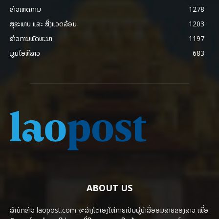
ຂ່າວເຫດການ
1278
ສຸຂະພາບ ແລະ ສີ່ງແວດລ້ອມ
1203
ຂ່າວການພັດທະນາ
1197
ມູມໄອທີລາວ
683
ABOUT US
ສຳນັກຂ່າວ laopost.com ຈະສ້າງໂຕເອງໃຫ້ກາຍເປັນຜູ້ນຳສື່ອອນລາຍຂອງລາວ ເພື່ອ