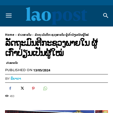
Home
ຂ່າວພາຍ​ໃນ
ລັດຖະມົນຕີກະຊວງພາຍໃນ ຜູ້ເກົ່າປ່ຽນເປັນຜູ້ໃໝ່
ລັດຖະມົນຕີກະຊວງພາຍໃນ ຜູ້
ເກົ່າປ່ຽນເປັນຜູ້ໃໝ່
ຂ່າວພາຍ​ໃນ
13/05/2024
PUBLISHED ON
BY
ພິຍາດາ
493