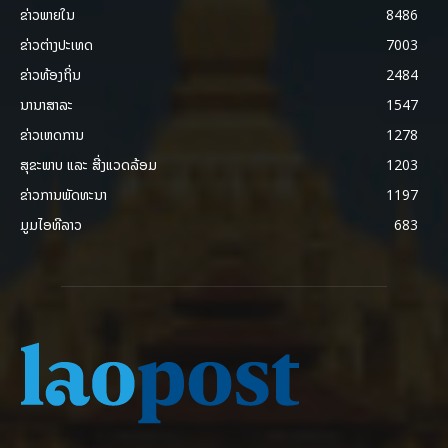
ຂ່າວພາຍ​ໃນ
8486
ຂ່າວຕ່າງປະເທດ
7003
ຂ່າວທ້ອງຖິ່ນ
2484
ນານາສາລະ
1547
ຂ່າວເຫດການ
1278
ສຸຂະພາບ ແລະ ສີ່ງແວດລ້ອມ
1203
ຂ່າວການພັດທະນາ
1197
ມູມໄອທີລາວ
683