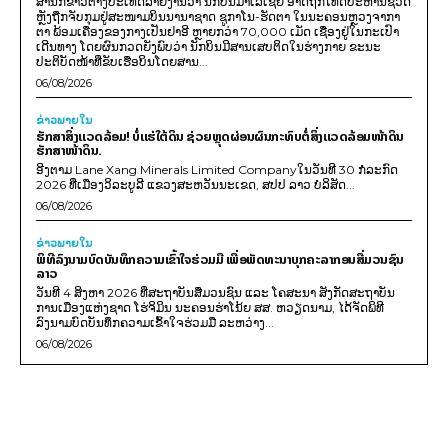
ສຳນັກຂ່າວຕ່າງປະເທດລາຍງານວ່າ ນັກບິນມາເລເຊຍ ອາດຖືກໂທດປະຫານຊີວິດ
ຫຼັງຖືກຈັບກຸມຢູ່ສະໜາມບິນນານາຊາດ ຊູກາໂນ-ຮັດຕາ ໃນນະຄອນຫຼວງຈາກາ
ຕາ ພ້ອມເຄື່ອງຂອງກາງເປັນຢາອີ ຫຼາຍກວ່າ 70,000 ເມັດ ເຊື່ອງຢູ່ໃນກະເປົາ
ເດີນທາງ ໂດຍຜົນກວດຍັງພົບວ່າ ນັກບິນມີສານເສບຕິດໃນຮ່າງກາຍ ຂະນະ
ປະຕິບັດໜ້າທີ່ຂັບເຮືອບິນໂດຍສານ...
06/08/2026
ຂ່າວພາຍ​ໃນ
ຮັກສາສິ່ງແວດລ້ອມ! ບໍ່ແຮ່ໃຕ້ດິນ ຊ່ວຍຫຼຸດຜ່ອນຜົນກະທົບຕໍ່ສິ່ງແວດລ້ອມໜ້າດິນ
ຮັກສາໜ້າດິນ.
ອີງຕາມ Lane Xang Minerals Limited Companyໃນວັນທີ 30 ກໍລະກົດ
2026 ທີ່ເມືອງວິລະບູລີ ແຂວງສະຫວັນນະເຂດ, ສປປ ລາວ ບໍລິສັດ...
06/08/2026
ຂ່າວພາຍ​ໃນ
ພິທີລົງນາມບົດບັນທຶກຄວາມເຂົ້າໃຈຮ່ວມມື ເພື່ອພັດທະນາບຸກຄະລາກອນສື່ມວນຊົນ
ລາວ
ວັນທີ 4 ສິງຫາ 2026 ທີ່ສະຖາບັນສື່ມວນຊົນ ແລະ ໂຄສະນາ ສັງກັດສະຖາບັນ
ການເມືອງແຫ່ງຊາດ ໂຮ່ຈິມິນ ນະຄອນຮ່າໂນ້ຍ ສສ. ຫວຽດນາມ, ໄດ້ຈັດພິທີ
ລົງນາມບົດບັນທຶກຄວາມເຂົ້າໃຈຮ່ວມມື ລະຫວ່າງ...
06/08/2026