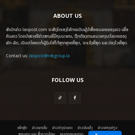
ABOUT US
ສຳນັກຂ່າວ laopost.com ຈະສ້າງໂຕເອງໃຫ້ກາຍເປັນຜູ້ນຳສື່ອອນລາຍຂອງລາວ ເພື່ອ
ຄົນລາວ ໂດຍນຳສະເໜີຂ່າວສານທີ່ມີຄຸນນະພາບ, ຖືກຕ້ອງຕາມແນວທາງນະໂຍບາຍຂອງ
ພັກ-ລັດ, ເປັນປະໂຫຍດຕໍ່ຜູ້ຊົມໃຫ້ໄດ້ຫຼາກຫຼາຍທີ່ສຸດ, ຈະແຈ້ງທີ່ສຸດ ແລະວ່ອງໄວທີ່ສຸດ.
Contact us:
laopost@rdkgroup.la
FOLLOW US
ໜ້າຫຼັກ
ຂ່າວພາຍ​ໃນ
ຂ່າວຕ່າງປະເທດ
​ຂ່າວບັນເທິງ
​ຂ່າວທ່ອງທ່ຽວ
ສຸຂະພາບ ແລະ ສີ່ງແວດລ້ອມ
ພະຍາກອນອາກາດ