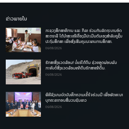
ຂ່າວພາຍໃນ
ກະຊວງສຶກສາທິການ ແລະ ກິລາ ຮ່ວມກັບລັດຖະບານອົດ
ສະຕຣາລີ ໄດ້ນຳສະເໜີເຄື່ອງມືປະເມີນຕົນເອງສຳລັບຄູຊັ້ນ
ປະຖົມສຶກສາ ເພື່ອສົ່ງເສີມຄຸນນະພາບການສຶກສາ.
06/08/2026
ຮັກສາສິ່ງແວດລ້ອມ! ບໍ່ແຮ່ໃຕ້ດິນ ຊ່ວຍຫຼຸດຜ່ອນຜົນ
ກະທົບຕໍ່ສິ່ງແວດລ້ອມໜ້າດິນຮັກສາໜ້າດິນ.
06/08/2026
ພິທີລົງນາມບົດບັນທຶກຄວາມເຂົ້າໃຈຮ່ວມມື ເພື່ອພັດທະນາ
ບຸກຄະລາກອນສື່ມວນຊົນລາວ
06/08/2026