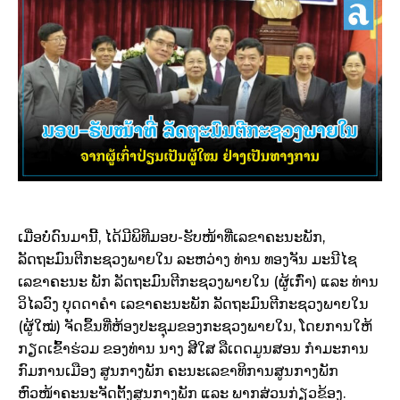
ເມື່ອບໍ່ດົນມານີ້, ໄດ້ມີພິທີມອບ-ຮັບໜ້າທີ່ເລຂາຄະນະພັກ,
ລັດຖະມົນຕີກະຊວງພາຍໃນ ລະຫວ່າງ ທ່ານ ທອງຈັນ ມະນີໄຊ
ເລຂາຄະນະ ພັກ ລັດຖະມົນຕີກະຊວງພາຍໃນ (ຜູ້ເກົ່າ) ແລະ ທ່ານ
ວິໄລວົງ ບຸດດາຄໍາ ເລຂາຄະນະພັກ ລັດຖະມົນຕີກະຊວງພາຍໃນ
(ຜູ້ໃໝ່) ຈັດຂຶ້ນທີ່ຫ້ອງປະຊຸມຂອງກະຊວງພາຍໃນ, ໂດຍການໃຫ້
ກຽດເຂົ້າຮ່ວມ ຂອງທ່ານ ນາງ ສີໃສ ລືເດດມູນສອນ ກໍາມະການ
ກົມການເມືອງ ສູນກາງພັກ ຄະນະເລຂາທິການສູນກາງພັກ
ຫົວໜ້າຄະນະຈັດຕັ້ງສູນກາງພັກ ແລະ ພາກສ່ວນກ່ຽວຂ້ອງ.