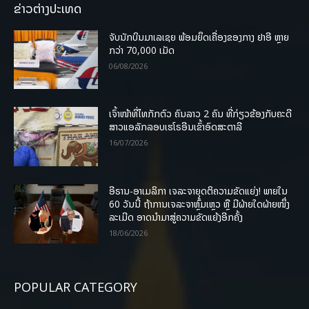
ຂ່າວຕ່າງປະເທດ
ຈັບນັກບິນມາເລເຊຍ ພ້ອມຍຶດເຄື່ອງຂອງກາງ ຢາອີ ຫຼາຍ
ກວ່າ 70,000 ເມັດ
06/08/2026
ເຈົ້າໜ້າທີ່ໄທກັກຕົວ ຄົນລາວ 2 ຄົນ ທີ່ກ່ຽວຂ້ອງກັບຄະດີ
ສາວແອລັກລອບເຮໂຣອີນເຂົ້າອົດສະຕາລີ
16/07/2026
ອີຣານ-ອາເມລິກາ ເຈລະຈາຍຸດຕິຄວາມຂັດແຍ່ງ! ພາຍໃນ
60 ວັນນີ້ ຖ້າການເຈລະຈາຫຼົ້ມເຫຼວ ຫຼື ມີຝ່າຍໃດຝ່າຍໜຶ່ງ
ລະເມີດ ອາດນໍາມາສູ່ຄວາມຂັດແຍ້ງອີກຄັ້ງ
18/06/2026
POPULAR CATEGORY