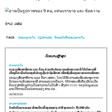
ຂ່າວ: ວສລ
TAGS
ກະຊວງພາຍໃນ
ປ່ຽນຕໍາແໜ່ງ
ລັດຖະມົນຕີກະຊວງພາຍໃນ
ບົດຄວາມຫຼ້າສຸດ
ຂ່າວພາຍ​ໃນ
ກະຊວງສຶກສາທິການ ແລະ ກິລາ ຮ່ວມກັບລັດຖະບານອົດສະຕຣາລີ ໄດ້ນຳສະເໜີ
ເຄື່ອງມືປະເມີນຕົນເອງສຳລັບຄູຊັ້ນປະຖົມສຶກສາ ເພື່ອສົ່ງເສີມຄຸນນະພາບການສຶກສາ.
ກະຊວງສຶກສາທິການ ແລະ ກິລາ (ສສກ), ໂດຍໄດ້ຮັບການສະໜັບສະໜູນຈາກ
ລັດຖະບານອົດສະຕຣາລີ ຜ່ານແຜນງານບີຄວາ, ໄດ້ນຳສະເໜີເຄື່ອງມືປະເມີນ
ຕົນເອງສຳລັບຄູຢ່າງເປັນທາງການໃນວັນທີ 4 ສິງຫາ 2026. ກອງປະຊຸມແມ່ນ
ພາຍໃຕ້ການເປັນປະທານຂອງ ທ່ານ ປອ...
06/08/2026
ຂ່າວຕ່າງປະເທດ
ຈັບນັກບິນມາເລເຊຍ ພ້ອມຍຶດເຄື່ອງຂອງກາງ ຢາອີ ຫຼາຍກວ່າ 70,000 ເມັດ