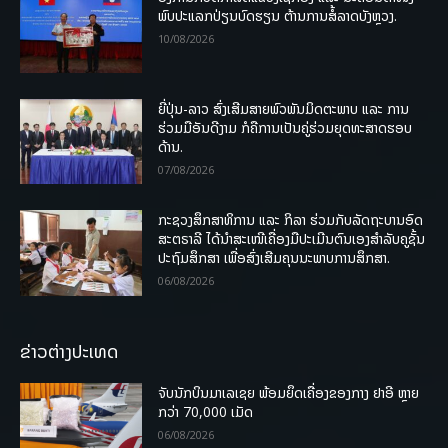
ພົບປະແລກປ່ຽນບົດຮຽນ ຕ້ານການສໍ້ລາດບັງຫຼວງ.
10/08/2026
ຍີ່ປຸ່ນ-ລາວ ສົ່ງເສີມສາຍພົວພັນມິດຕະພາບ ແລະ ການ
ຮ່ວມມືອັນດີງາມ ກໍຄືການເປັນຄູ່ຮ່ວມຍຸດທະສາດຮອບ
ດ້ານ.
07/08/2026
ກະຊວງສຶກສາທິການ ແລະ ກິລາ ຮ່ວມກັບລັດຖະບານອົດ
ສະຕຣາລີ ໄດ້ນຳສະເໜີເຄື່ອງມືປະເມີນຕົນເອງສຳລັບຄູຊັ້ນ
ປະຖົມສຶກສາ ເພື່ອສົ່ງເສີມຄຸນນະພາບການສຶກສາ.
06/08/2026
ຂ່າວຕ່າງປະເທດ
ຈັບນັກບິນມາເລເຊຍ ພ້ອມຍຶດເຄື່ອງຂອງກາງ ຢາອີ ຫຼາຍ
ກວ່າ 70,000 ເມັດ
06/08/2026