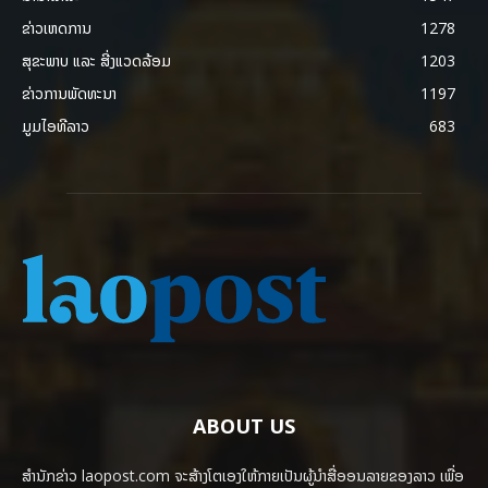
ຂ່າວເຫດການ
1278
ສຸຂະພາບ ແລະ ສີ່ງແວດລ້ອມ
1203
ຂ່າວການພັດທະນາ
1197
ມູມໄອທີລາວ
683
ABOUT US
ສຳນັກຂ່າວ laopost.com ຈະສ້າງໂຕເອງໃຫ້ກາຍເປັນຜູ້ນຳສື່ອອນລາຍຂອງລາວ ເພື່ອ