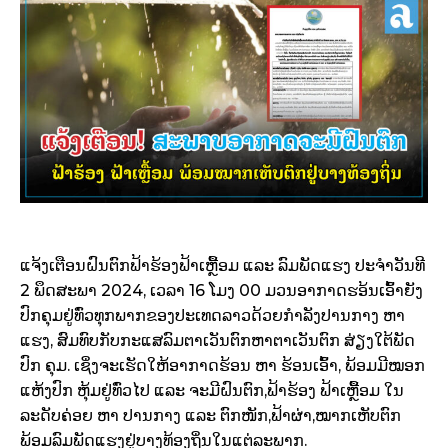
ແຈ້ງເຕືອນຝົນຕົກຟ້າຮ້ອງຟ້າເຫຼື້ອມ ແລະ ລົມພັດແຮງ ປະຈໍາວັນທີ
2 ພຶດສະພາ 2024, ເວລາ 16 ໂມງ 00 ມວນອາກາດຮອ້ນເອົ້າຍັງ
ປົກຄຸມຢູ່ທົ່ວທຸກພາກຂອງປະເທດລາວດ້ວຍກໍາລັງປານກາງ ຫາ
ແຮງ, ສົມທົບກັບກະແສລົມຕາເວັນຕົກຫາຕາເວັນຕົກ ສ່ຽງໃຕ້ພັດ
ປົກ ຄຸມ. ເຊິ່ງຈະເຮັດໃຫ້ອາກາດຮ້ອນ ຫາ ຮ້ອນເອົ້າ, ພ້ອມມີໝອກ
ແຫ້ງປົກ ຫຸ້ມຢູ່ທົ່ວໄປ ແລະ ຈະມີຝົນຕົກ,ຟ້າຮ້ອງ ຟ້າເຫຼື້ອມ ໃນ
ລະດັບຄ່ອຍ ຫາ ປານກາງ ແລະ ຕົກໜັກ,ຟ້າຜ່າ,ໝາກເຫັບຕົກ
ພ້ອມລົມພັດແຮງຢູ່ບາງທ້ອງຖິ່ນໃນແຕ່ລະພາກ.