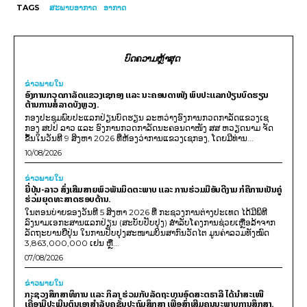
TAGS
ສະພາບອາກາດ
ອາກາດ
ບົດຄວາມຫຼ້າສຸດ
ຂ່າວພາຍ​ໃນ
ອົງການກວດກາລັດແຂວງເຊກອງ ແລະ ນະຄອນດາໜັງ ພົບປະແລກປ່ຽນບົດຮຽນ
ຕ້ານການສໍ້ລາດບັງຫຼວງ.
ກອງປະຊຸມພົບປະແລກປ່ຽນບົດຮຽນ ລະຫວ່າງອົງການກວດກາລັດແຂວງເຊ
ກອງ ສປປ ລາວ ແລະ ອົງການກວດກາລັດນະຄອນດາໜັງ ສສ ຫວຽດນາມ ຈັດ
ຂຶ້ນໃນວັນທີ 9 ສິງຫາ 2026 ທີ່ຫ້ອງວ່າການແຂວງເຊກອງ, ໂດຍມີທ່ານ...
10/08/2026
ຂ່າວພາຍ​ໃນ
ຍີ່ປຸ່ນ-ລາວ ສົ່ງເສີມສາຍພົວພັນມິດຕະພາບ ແລະ ການຮ່ວມມືອັນດີງາມ ກໍຄືການເປັນຄູ່
ຮ່ວມຍຸດທະສາດຮອບດ້ານ.
ໃນຕອນບ່າຍຂອງວັນທີ 5 ສິງຫາ 2026 ທີ່ ກະຊວງການຕ່າງປະເທດ ໄດ້ມີພິທີ
ລົງນາມເອກະສານແລກປ່ຽນ (ສະບັບປັບປຸງ) ສໍາລັບໂຄງການຊ່ວຍເຫຼືອລ້າຈາກ
ລັດຖະບານຍີ່ປຸ່ນ ໃນການປັບປຸງສະໜາມບິນສາກົນວັດໄຕ ມູນຄ່າລວມທັງໝົດ
3,863,000,000 ເຢນ ຫຼື...
07/08/2026
ຂ່າວພາຍ​ໃນ
ກະຊວງສຶກສາທິການ ແລະ ກິລາ ຮ່ວມກັບລັດຖະບານອົດສະຕຣາລີ ໄດ້ນຳສະເໜີ
ເຄື່ອງມືປະເມີນຕົນເອງສຳລັບຄູຊັ້ນປະຖົມສຶກສາ ເພື່ອສົ່ງເສີມຄຸນນະພາບການສຶກສາ.