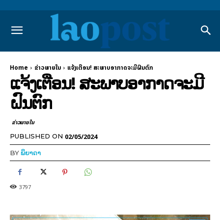
Home
ຂ່າວພາຍ​ໃນ
ແຈ້ງເຕືອນ! ສະພາບອາກາດຈະມີຝົນຕົກ
ແຈ້ງເຕືອນ! ສະພາບອາກາດຈະມີ
ຝົນຕົກ
ຂ່າວພາຍ​ໃນ
02/05/2024
PUBLISHED ON
BY
ພິຍາດາ
3797