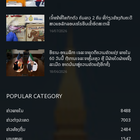
ເຈົ້າໜ້າທີ່ໄທກັກຕົວ ຄົນລາວ 2 ຄົນ ທີ່ກ່ຽວຂ້ອງກັບຄະດີ
ສາວແອລັກລອບເຮໂຣອີນເຂົ້າອົດສະຕາລີ
16/07/2026
ອີຣານ-ອາເມລິກາ ເຈລະຈາຍຸດຕິຄວາມຂັດແຍ່ງ! ພາຍໃນ
60 ວັນນີ້ ຖ້າການເຈລະຈາຫຼົ້ມເຫຼວ ຫຼື ມີຝ່າຍໃດຝ່າຍໜຶ່ງ
ລະເມີດ ອາດນໍາມາສູ່ຄວາມຂັດແຍ້ງອີກຄັ້ງ
18/06/2026
POPULAR CATEGORY
ຂ່າວພາຍ​ໃນ
8488
ຂ່າວຕ່າງປະເທດ
7003
ຂ່າວທ້ອງຖິ່ນ
2484
ນານາສາລະ
1547