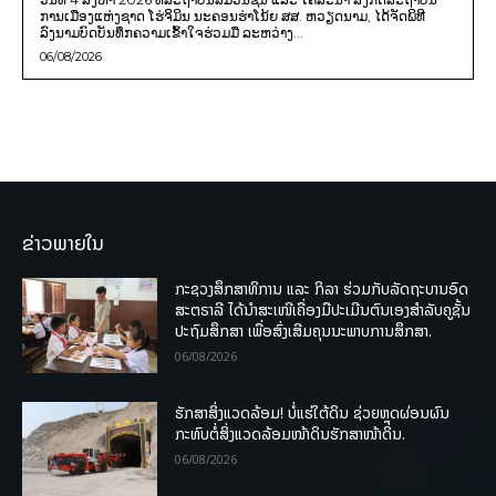
ການເມືອງແຫ່ງຊາດ ໂຮ່ຈິມິນ ນະຄອນຮ່າໂນ້ຍ ສສ. ຫວຽດນາມ, ໄດ້ຈັດພິທີ
ລົງນາມບົດບັນທຶກຄວາມເຂົ້າໃຈຮ່ວມມື ລະຫວ່າງ...
06/08/2026
ຂ່າວພາຍໃນ
ກະຊວງສຶກສາທິການ ແລະ ກິລາ ຮ່ວມກັບລັດຖະບານອົດ
ສະຕຣາລີ ໄດ້ນຳສະເໜີເຄື່ອງມືປະເມີນຕົນເອງສຳລັບຄູຊັ້ນ
ປະຖົມສຶກສາ ເພື່ອສົ່ງເສີມຄຸນນະພາບການສຶກສາ.
06/08/2026
ຮັກສາສິ່ງແວດລ້ອມ! ບໍ່ແຮ່ໃຕ້ດິນ ຊ່ວຍຫຼຸດຜ່ອນຜົນ
ກະທົບຕໍ່ສິ່ງແວດລ້ອມໜ້າດິນຮັກສາໜ້າດິນ.
06/08/2026