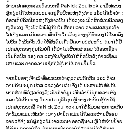
ຜ່ານເຟດສບຸກສ່ວນຕົວອອກຊື່ PaNick Zoulixok ວ່າມີໜູ່ຂອງ
ຜູ້ກ່ຽວໄດ້ໄປກວດພະຍາດຢູ່ຄີຣນີກແຫ່ງດັ່ງກ່າວ ແລ້ວໄດ້ເວົ້າວ່າ :
ດ໋ອກເຕີຢູ່ຄີຣນິກແຫ່ງດັ່ງກ່າວນັ໊ນ ໄດ້ລ່ວງລະເມີດສິດສ່ວນຕົວຂອງ
ໜູ່ຕົນເອງ. ຈື່ງເຮັດໃຫ້ມີຜູ້ຄົນໃນສື່ອອນລາຍ ຕາມເຟດສບຸກເຂົ້າ
ໄປເບີ່ງ ແລະ ເກີດຄວາມສົນໃຈ ໃນເລື່ອງຕ່າງໆທີ່ຕົນເອງໄດ້ໂພດລົງ
ໄປນັ້ນ ດັ່ງນັ້ນຈື່ງເຮັດໃຫ້ສັງຄົມເກີດມີຄວາມບໍ່ສະຫງົບ. ຕໍ່ມາໄດ້ມີ
ເຟດສບຸກຂອງກຸ່ມຄົນບໍ່ດີ ໄດ້ນຳໄປເຜີຍແຜ່ ແລະ ໄດ້ອອກຊື່ວ່າ
ເປັນຄີຣນິກ ຂອງ ດຣ ແສງຈັນ.ຈື່ງເຮັດໃຫ້ຄີຣນິກດັ່ງກ່າວເຊື່ອມ
ເສຍ ແລະ ຂາດຄວາມເຊື່ອຖືຕໍ່ຜູ້ມາຮັບການປີ່ນປົວ.
ຈາກນັ້ນທາງເຈົ້າໜ້າທີ່ພະແນກຕຳຫຼວດສະກັດກັ້ນ ແລະ ຕ້ານ
ການຄ້າມະນຸດ ປກສ ແຂວງຄຳມວ່ນ ຈື່ງໄດ້ ປະສານສົມທົບກັບ
ພາກສ່ວນທີ່ກ່ຽວຂ້ອງລົງເກັບກຳຂໍ້ມູນເຫັນວ່າບໍ່ມີມູນຄວາມຈິງ
ແລະ ໄດ້ເອີ້ນ ນາງ ຈັນທະໄລ ຊຸລິໂຊກ ຫຼື ນາງ ປານິກ ຜູ້ນຳໃຊ້
ເຟດສບຸກອອກຊື່ PaNick Zoulixok ມາໃຫ້ຂໍ້ມູນຜ່ານການເກັບ
ກຳຂໍ້ມູນແມ່ນເຫັນວ່າ : ນາງ ປານິກ ແມ່ນໄດ້ໂພດສຜ່ານສື່ອອນ
ລາຍແທ້ຈິງ ແຕ່ຜູ້ກ່ຽວບໍ່ມີເຈດຕະນາ ອອກຊື່ນາມ ຫຼື ໃສ່ຮ້າຍປ້າຍ
ສີ ຄີຣນີກຂອງຜູ້ໃດ, ຕໍ່ການກະທຳຂອງຜູ້ກ່ຽວຈື່ງເຮັດໃຫ້ນາງ