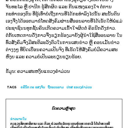
ຈັນທະໄລ ຫຼື ປານີກ ຮູ້ສືກຜິດ ແລະ ກີນແໜງແຄງໃຈ ຕໍ່ການ
ກະທຳຂອງຕົນ ທີ່ຮູ້ເທົ່າບໍ່ເຖີ່ງການທີ່ໄດ້ກະທຳລົງໄປນັ້ນ ສະນັ້ນຕົນ
ເອງຈື່ງໄດ້ອອກມາຂໍໂທດສັງຄົມຜ່ານສື່ອອນລາຍທີ່ໄດ້ເຮັດໃຫ້ພໍ່ແມ່
ປະຊາຊົນນທຸກຊັ້ນຄົນເກີດຄວາມເຂົ້າໃຈຜິດຕໍ່ ຄິຣນີກດັ່ງກ່າວ.
ຕໍ່ກັບເຫດການດັ່ງ່ກາວຈື່ງຮຽກຮ້ອງມາຍັງຜູ້ນຳໃຊ້ສື່ອອນລາຍ ໃນ
ທົ່ວສັງຄົມຈົ່ງມີສະຕິລະວັງຕົວໃນການເສບຂ່າວ ຫຼື ຄອນເມັ້ນຂ່າວ
ຕ່າງງໆ ທີ່ບິດເບື່ອນຄວາມເປັນຈິງ ທີ່ເຮັດໃຫ້ສັງຄົມບໍ່ມີຄວາມສະ
ຫົງບ ແລະ ຄວາມບໍ່ເປັນລະບຽບຮຽບຮ້ອຍ.
ຂໍ້ມູນ: ຄວາມສະຫງົບແຂວງຄຳມ່ວນ
TAGS
ຄຣີນິກ ດຣ ແສງຈັນ
ຖືກລວນລາມ
ປກສ ແຂວງຄຳມ່ວນ
ບົດຄວາມຫຼ້າສຸດ
ຂ່າວພາຍ​ໃນ
ກະຊວງສຶກສາທິການ ແລະ ກິລາ ຮ່ວມກັບລັດຖະບານອົດສະຕຣາລີ ໄດ້ນຳສະເໜີ
ເຄື່ອງມືປະເມີນຕົນເອງສຳລັບຄູຊັ້ນປະຖົມສຶກສາ ເພື່ອສົ່ງເສີມຄຸນນະພາບການສຶກສາ.