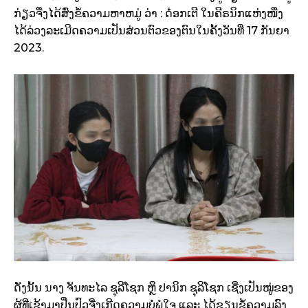
ກ່ຽວຈື່ງໄດ້ສົ່ງຂໍ້ຄວາມຫາຫມູ່ ວ່າ : ດ໋ອກເຕີ ໃນຄີຣນິກແຫ່ງໜື່ງ
ໄດ້ລ່ວງລະເມີດຄວາມເປັນສ່ວນຕົວຂອງຕົນໃນຄັ້ງວັນທີ່ 17 ກັນຍາ
2023.
ດັ່ງນັ້ນ ນາງ ຈັນທະໄລ ຊຸລີໂຊກ ຫຼຶ ປານິກ ຊຸລິໂຊກ ເຊີ່ງເປັນໝູ່ຂອງ
ຜູ້ທີ່ເຂ້າມາປີ່ນປົວຈື່ງເກີດຄວາມບໍ່ພໍໃຈ ແລະ ໄດ້ຂຽນຂໍ້ຄວາມລົງ