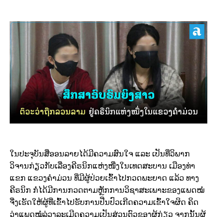
ໃນປະຈຸບັນສື່ອອນລາຍໄດ້ມີຄວາມສົນໃຈ ແລະ ເປັນທີ່ວິພາກ
ວິຈານກ່ຽວກັບເລື່ອງຄີຣນິກແຫ່ງໜື່ງໃນເທດສະບານ ເມືອງທ່າ
ແຂກ ແຂວງຄຳມ່ວນ ທີ່ມີຜູ້ປ່ວຍເຂົ້າໄປກວດພະຍາດ ແລ້ວ ທາງ
ຄີຣນິກ ກໍ່ໄດ້ມີການກວດຕາມຫຼັກການວິຊາສະເພາະຂອງແພດໝໍ
ຈື່ງເຮັດໃຫ້ຜູ້ທີ່ເຂົ້າໄປຮັບການປີ່ນປົວເກີດຄວາມເຂົ້າໃຈຜິດ ຄິດ
ວ່າແພດໝໍລ່ວງລະເມີດຄວາມເປັນສ່ວນຕົວຂອງຜູ້ກ່ຽວ ຈາກນັ້ນຜູ້