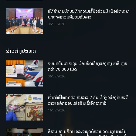
ພິທີລົງນາມບົດບັນທຶກຄວາມເຂົ້າໃຈຮ່ວມມື ເພື່ອພັດທະນາ
ບຸກຄະລາກອນສື່ມວນຊົນລາວ
06/08/2026
ຂ່າວຕ່າງປະເທດ
ຈັບນັກບິນມາເລເຊຍ ພ້ອມຍຶດເຄື່ອງຂອງກາງ ຢາອີ ຫຼາຍ
ກວ່າ 70,000 ເມັດ
06/08/2026
ເຈົ້າໜ້າທີ່ໄທກັກຕົວ ຄົນລາວ 2 ຄົນ ທີ່ກ່ຽວຂ້ອງກັບຄະດີ
ສາວແອລັກລອບເຮໂຣອີນເຂົ້າອົດສະຕາລີ
16/07/2026
ອີຣານ-ອາເມລິກາ ເຈລະຈາຍຸດຕິຄວາມຂັດແຍ່ງ! ພາຍໃນ