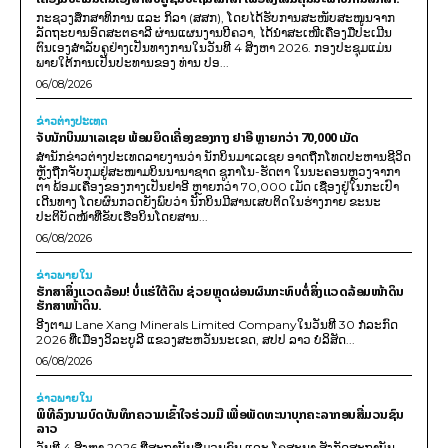
ກະຊວງສຶກສາທິການ ແລະ ກິລາ (ສສກ), ໂດຍໄດ້ຮັບການສະໜັບສະໜູນຈາກ
ລັດຖະບານອົດສະຕຣາລີ ຜ່ານແຜນງານບີຄວາ, ໄດ້ນຳສະເໜີເຄື່ອງມືປະເມີນ
ຕົນເອງສຳລັບຄູຢ່າງເປັນທາງການໃນວັນທີ 4 ສິງຫາ 2026. ກອງປະຊຸມແມ່ນ
ພາຍໃຕ້ການເປັນປະທານຂອງ ທ່ານ ປອ...
06/08/2026
ຂ່າວຕ່າງປະເທດ
ຈັບນັກບິນມາເລເຊຍ ພ້ອມຍຶດເຄື່ອງຂອງກາງ ຢາອີ ຫຼາຍກວ່າ 70,000 ເມັດ
ສຳນັກຂ່າວຕ່າງປະເທດລາຍງານວ່າ ນັກບິນມາເລເຊຍ ອາດຖືກໂທດປະຫານຊີວິດ
ຫຼັງຖືກຈັບກຸມຢູ່ສະໜາມບິນນານາຊາດ ຊູກາໂນ-ຮັດຕາ ໃນນະຄອນຫຼວງຈາກາ
ຕາ ພ້ອມເຄື່ອງຂອງກາງເປັນຢາອີ ຫຼາຍກວ່າ 70,000 ເມັດ ເຊື່ອງຢູ່ໃນກະເປົາ
ເດີນທາງ ໂດຍຜົນກວດຍັງພົບວ່າ ນັກບິນມີສານເສບຕິດໃນຮ່າງກາຍ ຂະນະ
ປະຕິບັດໜ້າທີ່ຂັບເຮືອບິນໂດຍສານ...
06/08/2026
ຂ່າວພາຍ​ໃນ
ຮັກສາສິ່ງແວດລ້ອມ! ບໍ່ແຮ່ໃຕ້ດິນ ຊ່ວຍຫຼຸດຜ່ອນຜົນກະທົບຕໍ່ສິ່ງແວດລ້ອມໜ້າດິນ
ຮັກສາໜ້າດິນ.
ອີງຕາມ Lane Xang Minerals Limited Companyໃນວັນທີ 30 ກໍລະກົດ
2026 ທີ່ເມືອງວິລະບູລີ ແຂວງສະຫວັນນະເຂດ, ສປປ ລາວ ບໍລິສັດ...
06/08/2026
ຂ່າວພາຍ​ໃນ
ພິທີລົງນາມບົດບັນທຶກຄວາມເຂົ້າໃຈຮ່ວມມື ເພື່ອພັດທະນາບຸກຄະລາກອນສື່ມວນຊົນ
ລາວ
ວັນທີ 4 ສິງຫາ 2026 ທີ່ສະຖາບັນສື່ມວນຊົນ ແລະ ໂຄສະນາ ສັງກັດສະຖາບັນ