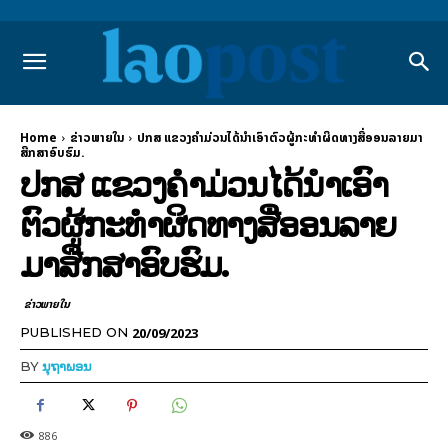
Home
ຂ່າວພາຍ​ໃນ
ປກສ ແຂວງຄຳມ່ວນໄດ້ນຳເອົາຕົວຜູ້ກະທຳຜິດທາງສື່ອອນລາຍມາ
ສືກສາອົບຮົມ.
ປກສ ແຂວງຄຳມ່ວນໄດ້ນຳເອົາ
ຕົວຜູ້ກະທຳຜິດທາງສື່ອອນລາຍ
ມາສືກສາອົບຮົມ.
ຂ່າວພາຍ​ໃນ
20/09/2023
PUBLISHED ON
BY
ນຸຖາພອນ
886