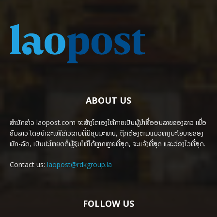
ABOUT US
ສຳນັກຂ່າວ laopost.com ຈະສ້າງໂຕເອງໃຫ້ກາຍເປັນຜູ້ນຳສື່ອອນລາຍຂອງລາວ ເພື່ອ
ຄົນລາວ ໂດຍນຳສະເໜີຂ່າວສານທີ່ມີຄຸນນະພາບ, ຖືກຕ້ອງຕາມແນວທາງນະໂຍບາຍຂອງ
ພັກ-ລັດ, ເປັນປະໂຫຍດຕໍ່ຜູ້ຊົມໃຫ້ໄດ້ຫຼາກຫຼາຍທີ່ສຸດ, ຈະແຈ້ງທີ່ສຸດ ແລະວ່ອງໄວທີ່ສຸດ.
Contact us:
laopost@rdkgroup.la
FOLLOW US