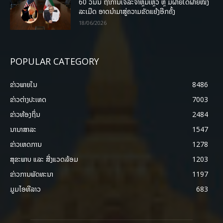
60 ວັນນີ້ ຖ້າການເຈລະຈາຫຼົ້ມເຫຼວ ຫຼື ມີຝ່າຍໃດຝ່າຍໜຶ່ງ
ລະເມີດ ອາດນໍາມາສູ່ຄວາມຂັດແຍ້ງອີກຄັ້ງ
18/06/2026
POPULAR CATEGORY
ຂ່າວພາຍ​ໃນ
8486
ຂ່າວຕ່າງປະເທດ
7003
ຂ່າວທ້ອງຖິ່ນ
2484
ນານາສາລະ
1547
ຂ່າວເຫດການ
1278
ສຸຂະພາບ ແລະ ສີ່ງແວດລ້ອມ
1203
ຂ່າວການພັດທະນາ
1197
ມູມໄອທີລາວ
683