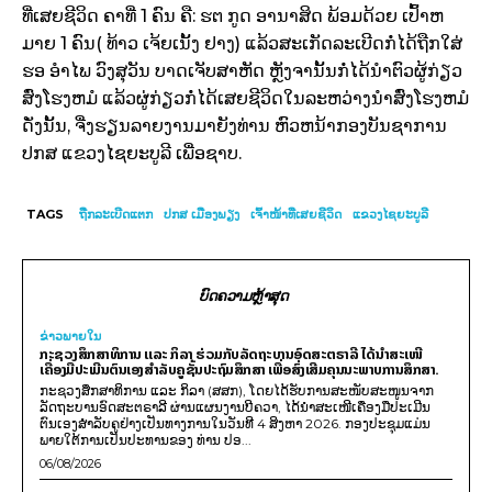
ທີ່ເສຍຊີວິດ ຄາທີ່ 1 ຄົນ ຄື: ຮຕ ກູດ ອານາສິດ ພ້ອມດ້ວຍ ເປົ້າຫ
ມາຍ 1 ຄົນ( ທ້າວ ເຈ້ຍເນັ້ງ ຢາງ) ແລ້ວສະເກັດລະເບີດກໍ່ໄດ້ຖືກໃສ່
ຮອ ອໍາໄພ ວົງສຸວັນ ບາດເຈັບສາຫັດ ຫຼັງຈານັ້ນກໍ່ໄດ້ນໍາຕົວຜູ້ກ່ຽວ
ສົ່ງໂຮງຫມໍ ແລ້ວຜູ່ກ່ຽວກໍ່ໄດ້ເສຍຊີວິດໃນລະຫວ່າງນໍາສົ່ງໂຮງຫມໍ
ດັ່ງນັ້ນ, ຈື່ງຮຽນລາຍງານມາຍັງທ່ານ ຫົວຫນ້າກອງບັນຊາການ
ປກສ ແຂວງໄຊຍະບູລີ ເພື່ອຊາບ.
TAGS
ຖືກລະເບີດແຕກ
ປກສ ເມືອງພຽງ
ເຈົ້າໜ້າທີ່ເສຍຊີວິດ
ແຂວງໄຊຍະບູລີ
ບົດຄວາມຫຼ້າສຸດ
ຂ່າວພາຍ​ໃນ
ກະຊວງສຶກສາທິການ ແລະ ກິລາ ຮ່ວມກັບລັດຖະບານອົດສະຕຣາລີ ໄດ້ນຳສະເໜີ
ເຄື່ອງມືປະເມີນຕົນເອງສຳລັບຄູຊັ້ນປະຖົມສຶກສາ ເພື່ອສົ່ງເສີມຄຸນນະພາບການສຶກສາ.
ກະຊວງສຶກສາທິການ ແລະ ກິລາ (ສສກ), ໂດຍໄດ້ຮັບການສະໜັບສະໜູນຈາກ
ລັດຖະບານອົດສະຕຣາລີ ຜ່ານແຜນງານບີຄວາ, ໄດ້ນຳສະເໜີເຄື່ອງມືປະເມີນ
ຕົນເອງສຳລັບຄູຢ່າງເປັນທາງການໃນວັນທີ 4 ສິງຫາ 2026. ກອງປະຊຸມແມ່ນ
ພາຍໃຕ້ການເປັນປະທານຂອງ ທ່ານ ປອ...
06/08/2026