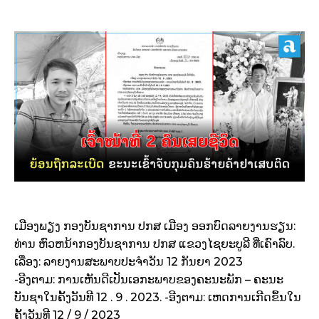
ເມືອງພຽງ ກອງບັນຊາການ ປກສ ເມືອງ ອອກບົດລາຍງານຮຽນ:
ທ່ານ ຫົວຫນ້າກອງບັນຊາການ ປກສ ແຂວງໄຊຍະບູລີ ທີ່ເຄົາລົບ.
ເລື່ອງ: ລາຍງານສະພາບປະຈໍາວັນ 12 ກັນຍາ 2023
-ອີງຕາມ: ການເຫັນດີເປັນເອກະພາບຂອງຄະນະພັກ – ຄະນະ
ບັນຊາໃນຄັ້ງວັນທີ 12 . 9 . 2023. -ອີງຕາມ: ເຫດການເກີດຂຶ້ນໃນ
ຄັ້ງວັນທີ 12 / 9 / 2023