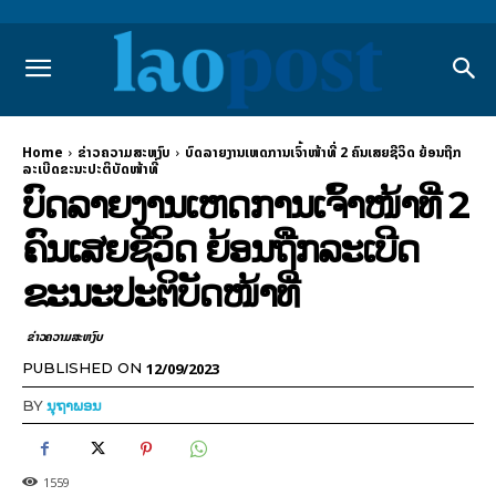
Home
ຂ່າວຄວາມສະຫງົບ
ບົດລາຍງານເຫດການເຈົ້າໜ້າທີ່ 2 ຄົນເສຍຊີວິດ ຍ້ອນຖືກ
ລະເບີດຂະນະປະຕິບັດໜ້າທີ່
ບົດລາຍງານເຫດການເຈົ້າໜ້າທີ່ 2
ຄົນເສຍຊີວິດ ຍ້ອນຖືກລະເບີດ
ຂະນະປະຕິບັດໜ້າທີ່
ຂ່າວຄວາມສະຫງົບ
12/09/2023
PUBLISHED ON
BY
ນຸຖາພອນ
1559