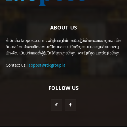
ABOUT US
ສຳນັກຂ່າວ laopost.com ຈະສ້າງໂຕເອງໃຫ້ກາຍເປັນຜູ້ນຳສື່ອອນລາຍຂອງລາວ ເພື່ອ
ຄົນລາວ ໂດຍນຳສະເໜີຂ່າວສານທີ່ມີຄຸນນະພາບ, ຖືກຕ້ອງຕາມແນວທາງນະໂຍບາຍຂອງ
ພັກ-ລັດ, ເປັນປະໂຫຍດຕໍ່ຜູ້ຊົມໃຫ້ໄດ້ຫຼາກຫຼາຍທີ່ສຸດ, ຈະແຈ້ງທີ່ສຸດ ແລະວ່ອງໄວທີ່ສຸດ.
Contact us:
laopost@rdkgroup.la
FOLLOW US