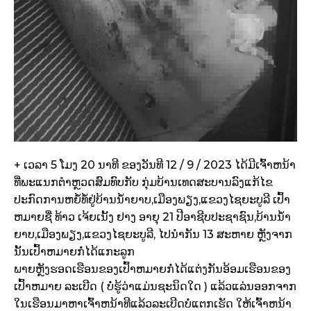
+ ເວລາ 5 ໂມງ 20 ນາທີ ຂອງວັນທີ 12 / 9 / 2023 ໄດ້ມີເຈົ້າຫນ້າ
ທີ່ພະແນກຕໍາຫຼວດສົມທົບກັບ ກຸ່ມບ້ານເທດສະບານລົງແກ້ໄຂ
ປະກົດການຫຍໍ້ທໍ້ຢູ່ບ້ານນໍ້າຍາບ,ເມືອງພຽງ,ແຂວງໄຊຍະບູລີ ເປົ້າ
ຫມາຍຊື່ ທ້າວ ເຈ້ຍເນັ້ງ ຢາງ ອາຍຸ 21 ປີອາຊີບປະຊາຊົນ,ບ້ານນໍ້າ
ຍາບ,ເມືອງພຽງ,ແຂວງໄຊຍະບູລີ, ໄປນໍາກັນ 13 ສະຫາຍ ຫຼັງຈາກ
ນັ້ນເປົ້າຫມາຍກໍ່ໄດ້ແກະລູກ
ພາຍຫຼັງຮອດເຮືອນຂອງເປົ້າຫມາຍກໍ່ໄດ້ແຕ່ງກັນອ້ອມເຮືອນຂອງ
ເປົ້າຫມາຍ ລະເບີດ ( ບໍ່ຮູ້ວ່າແມ່ນຊະນິດໃດ ) ແລ້ວແລ່ນອອກຈາກ
ໃນເຮືອນມາຫາເຈົ້າຫນ້າທີແລ້ວລະເບີດບໍ່ແຕກເຮັດ ໃຫ້ເຈົ້າຫນ້າ