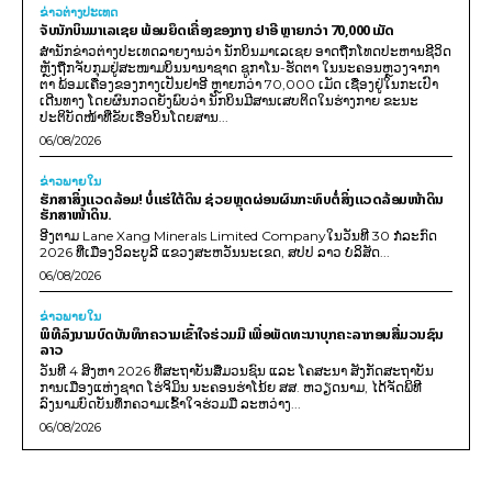
ຂ່າວຕ່າງປະເທດ
ຈັບນັກບິນມາເລເຊຍ ພ້ອມຍຶດເຄື່ອງຂອງກາງ ຢາອີ ຫຼາຍກວ່າ 70,000 ເມັດ
ສຳນັກຂ່າວຕ່າງປະເທດລາຍງານວ່າ ນັກບິນມາເລເຊຍ ອາດຖືກໂທດປະຫານຊີວິດ
ຫຼັງຖືກຈັບກຸມຢູ່ສະໜາມບິນນານາຊາດ ຊູກາໂນ-ຮັດຕາ ໃນນະຄອນຫຼວງຈາກາ
ຕາ ພ້ອມເຄື່ອງຂອງກາງເປັນຢາອີ ຫຼາຍກວ່າ 70,000 ເມັດ ເຊື່ອງຢູ່ໃນກະເປົາ
ເດີນທາງ ໂດຍຜົນກວດຍັງພົບວ່າ ນັກບິນມີສານເສບຕິດໃນຮ່າງກາຍ ຂະນະ
ປະຕິບັດໜ້າທີ່ຂັບເຮືອບິນໂດຍສານ...
06/08/2026
ຂ່າວພາຍ​ໃນ
ຮັກສາສິ່ງແວດລ້ອມ! ບໍ່ແຮ່ໃຕ້ດິນ ຊ່ວຍຫຼຸດຜ່ອນຜົນກະທົບຕໍ່ສິ່ງແວດລ້ອມໜ້າດິນ
ຮັກສາໜ້າດິນ.
ອີງຕາມ Lane Xang Minerals Limited Companyໃນວັນທີ 30 ກໍລະກົດ
2026 ທີ່ເມືອງວິລະບູລີ ແຂວງສະຫວັນນະເຂດ, ສປປ ລາວ ບໍລິສັດ...
06/08/2026
ຂ່າວພາຍ​ໃນ
ພິທີລົງນາມບົດບັນທຶກຄວາມເຂົ້າໃຈຮ່ວມມື ເພື່ອພັດທະນາບຸກຄະລາກອນສື່ມວນຊົນ
ລາວ
ວັນທີ 4 ສິງຫາ 2026 ທີ່ສະຖາບັນສື່ມວນຊົນ ແລະ ໂຄສະນາ ສັງກັດສະຖາບັນ
ການເມືອງແຫ່ງຊາດ ໂຮ່ຈິມິນ ນະຄອນຮ່າໂນ້ຍ ສສ. ຫວຽດນາມ, ໄດ້ຈັດພິທີ
ລົງນາມບົດບັນທຶກຄວາມເຂົ້າໃຈຮ່ວມມື ລະຫວ່າງ...
06/08/2026