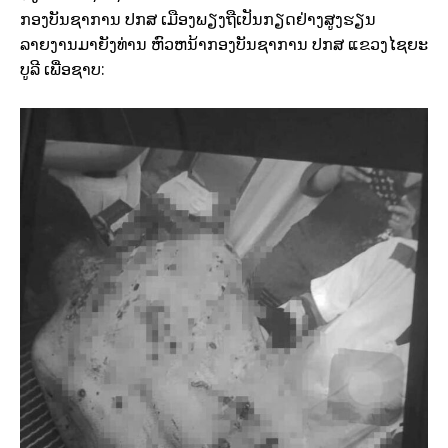
ກອງບັນຊາການ ປກສ ເມືອງພຽງຖືເປັນກຽດຢ່າງສູງຮຽນ
ລາຍງານມາຍັງທ່ານ ຫົວຫນ້າກອງບັນຊາການ ປກສ ແຂວງໄຊຍະ
ບູລີ ເພື່ອຊາບ: