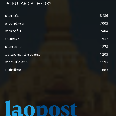
POPULAR CATEGORY
ຂ່າວພາຍ​ໃນ
8486
ຂ່າວຕ່າງປະເທດ
7003
ຂ່າວທ້ອງຖິ່ນ
2484
ນານາສາລະ
1547
ຂ່າວເຫດການ
1278
ສຸຂະພາບ ແລະ ສີ່ງແວດລ້ອມ
1203
ຂ່າວການພັດທະນາ
1197
ມູມໄອທີລາວ
683