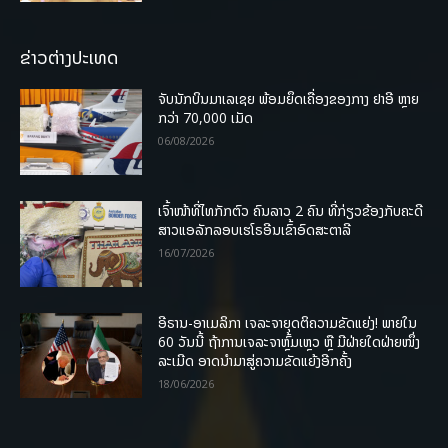
ຂ່າວຕ່າງປະເທດ
ຈັບນັກບິນມາເລເຊຍ ພ້ອມຍຶດເຄື່ອງຂອງກາງ ຢາອີ ຫຼາຍ
ກວ່າ 70,000 ເມັດ
06/08/2026
ເຈົ້າໜ້າທີ່ໄທກັກຕົວ ຄົນລາວ 2 ຄົນ ທີ່ກ່ຽວຂ້ອງກັບຄະດີ
ສາວແອລັກລອບເຮໂຣອີນເຂົ້າອົດສະຕາລີ
16/07/2026
ອີຣານ-ອາເມລິກາ ເຈລະຈາຍຸດຕິຄວາມຂັດແຍ່ງ! ພາຍໃນ
60 ວັນນີ້ ຖ້າການເຈລະຈາຫຼົ້ມເຫຼວ ຫຼື ມີຝ່າຍໃດຝ່າຍໜຶ່ງ
ລະເມີດ ອາດນໍາມາສູ່ຄວາມຂັດແຍ້ງອີກຄັ້ງ
18/06/2026