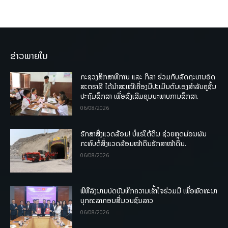
ຂ່າວພາຍໃນ
ກະຊວງສຶກສາທິການ ແລະ ກິລາ ຮ່ວມກັບລັດຖະບານອົດ
ສະຕຣາລີ ໄດ້ນຳສະເໜີເຄື່ອງມືປະເມີນຕົນເອງສຳລັບຄູຊັ້ນ
ປະຖົມສຶກສາ ເພື່ອສົ່ງເສີມຄຸນນະພາບການສຶກສາ.
06/08/2026
ຮັກສາສິ່ງແວດລ້ອມ! ບໍ່ແຮ່ໃຕ້ດິນ ຊ່ວຍຫຼຸດຜ່ອນຜົນ
ກະທົບຕໍ່ສິ່ງແວດລ້ອມໜ້າດິນຮັກສາໜ້າດິນ.
06/08/2026
ພິທີລົງນາມບົດບັນທຶກຄວາມເຂົ້າໃຈຮ່ວມມື ເພື່ອພັດທະນາ
ບຸກຄະລາກອນສື່ມວນຊົນລາວ
06/08/2026