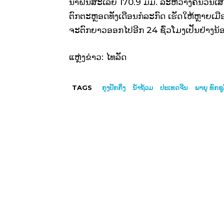
ນ້ຳຝົນສະເລ່ຍ 170.9 ມມ. ລະຫວ່າງຄືນວັນເ
ຕົກຕະຫຼອດທັງເດືອນກໍລະກົດ ເຮັດໃຫ້ຫຼາຍເ
ຈະຕົກຍາວອອກໄປອີກ 24 ຊົ່ວໂມງເປັນຢ່າງນ້
ແຫຼ່ງຂ່າວ: ໄທລັດ
TAGS
ກຸງປັກກິ່ງ
ນ້ຳຖ້ວມ
ປະເທດຈີນ
ພາຍຸ ທົກຊູ