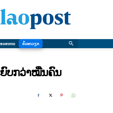
ອນອາກາດ
ຄົ້ນຫາວຽກ
ະຍົບກວ່າໝື່ນຄົນ