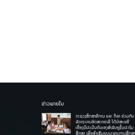
ຂ່າວພາຍໃນ
ກະຊວງສຶກສາທິການ ແລະ ກິລາ ຮ່ວມກັບ
ລັດຖະບານອົດສະຕຣາລີ ໄດ້ນຳສະເໜີ
ເຄື່ອງມືປະເມີນຕົນເອງສຳລັບຄູຊັ້ນປະຖົມ
ສຶກສາ ເພື່ອສົ່ງເສີມຄຸນນະພາບການສຶກສາ