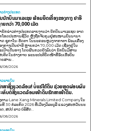
່າວຕ່າງປະເທດ
ັບນັກບິນມາເລເຊຍ ພ້ອມຍຶດເຄື່ອງຂອງກາງ ຢາອີ
ຼາຍກວ່າ 70,000 ເມັດ
ຳນັກຂ່າວຕ່າງປະເທດລາຍງານວ່າ ນັກບິນມາເລເຊຍ ອາດ
ືກໂທດປະຫານຊີວິດ ຫຼັງຖືກຈັບກຸມຢູ່ສະໜາມບິນນານາ
າດ ຊູກາໂນ-ຮັດຕາ ໃນນະຄອນຫຼວງຈາກາຕາ ພ້ອມເຄື່ອງ
ອງກາງເປັນຢາອີ ຫຼາຍກວ່າ 70,000 ເມັດ ເຊື່ອງຢູ່ໃນ
ະເປົາເດີນທາງ ໂດຍຜົນກວດຍັງພົບວ່າ ນັກບິນມີສານ
ສບຕິດໃນຮ່າງກາຍ ຂະນະປະຕິບັດໜ້າທີ່ຂັບເຮືອບິນ
ດຍສານ...
6/08/2026
່າວພາຍ​ໃນ
ັກສາສິ່ງແວດລ້ອມ! ບໍ່ແຮ່ໃຕ້ດິນ ຊ່ວຍຫຼຸດຜ່ອນຜົນ
ະທົບຕໍ່ສິ່ງແວດລ້ອມໜ້າດິນຮັກສາໜ້າດິນ.
ີງຕາມ Lane Xang Minerals Limited Companyໃນ
ັນທີ 30 ກໍລະກົດ 2026 ທີ່ເມືອງວິລະບູລີ ແຂວງສະຫວັນນະ
ຂດ, ສປປ ລາວ ບໍລິສັດ...
6/08/2026
່າວພາຍ​ໃນ