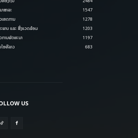
າວທ້ອງຖິ່ນ
2484
ນາສາລະ
1547
າວເຫດການ
1278
ຂະພາບ ແລະ ສີ່ງແວດລ້ອມ
1203
າວການພັດທະນາ
1197
ມໄອທີລາວ
683
OLLOW US