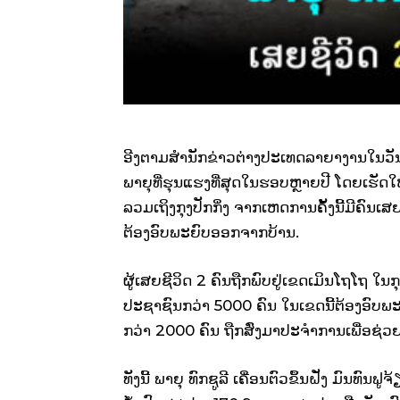
ອີງຕາມສຳນັກຂ່າວຕ່າງປະເທດລາຍາງານໃນວັນທີ 1
ພາຍຸທີ່ຮຸນແຮງທີ່ສຸດໃນຮອບຫຼາຍປີ ໂດຍເຮັດ
ລວມເຖິງກຸງປັກກິ່ງ ຈາກເຫດການຄັ້ງນີ້ມີຄົນເ
ຕ້ອງອົບພະຍົບອອກຈາກບ້ານ.
ຜູ້ເສຍຊີວິດ 2 ຄົນຖືກພົບຢູ່ເຂດເມິນໂຖໂຖ ໃນກຸ
ປະຊາຊົນກວ່າ 5000 ຄົນ ໃນເຂດນີ້ຕ້ອງອົບພະ
ກວ່າ 2000 ຄົນ ຖືກສົ່ງມາປະຈຳການເພື່ອຊ່ວຍຕັ້
ທັງນີ້ ພາຍຸ ທົກຊູລີ ເຄື່ອນຕົວຂຶ້ນຝັ່ງ ມົນທົນ