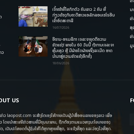
ຂ່
ເຈົ້າໜ້າທີ່ໄທກັກຕົວ ຄົນລາວ 2 ຄົນ ທີ່
ນາ
ກ່ຽວຂ້ອງກັບຄະດີສາວແອລັກລອບເຮໂຣອີນ
ຸດ
ຂ່
ເຂົ້າອົດສະຕາລີ
ສຸ
16/07/2026
ຂ່
ອີຣານ-ອາເມລິກາ ເຈລະຈາຍຸດຕິຄວາມ
ຂັດແຍ່ງ! ພາຍໃນ 60 ວັນນີ້ ຖ້າການເຈລະຈາ
ມູ
ື
ຫຼົ້ມເຫຼວ ຫຼື ມີຝ່າຍໃດຝ່າຍໜຶ່ງລະເມີດ ອາດ
ລາວ
ນໍາມາສູ່ຄວາມຂັດແຍ້ງອີກຄັ້ງ
18/06/2026
OUT US
F
ຂ່າວ laopost.com ຈະສ້າງໂຕເອງໃຫ້ກາຍເປັນຜູ້ນຳສື່ອອນລາຍຂອງລາວ ເພື່ອ
ວ ໂດຍນຳສະເໜີຂ່າວສານທີ່ມີຄຸນນະພາບ, ຖືກຕ້ອງຕາມແນວທາງນະໂຍບາຍຂອງ
ດ, ເປັນປະໂຫຍດຕໍ່ຜູ້ຊົມໃຫ້ໄດ້ຫຼາກຫຼາຍທີ່ສຸດ, ຈະແຈ້ງທີ່ສຸດ ແລະວ່ອງໄວທີ່ສຸດ.