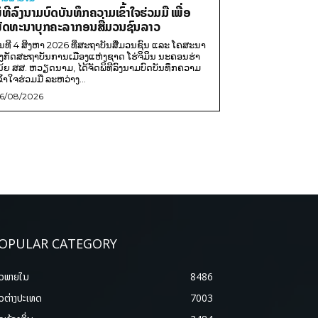
ິທີລົງນາມບົດບັນທຶກຄວາມເຂົ້າໃຈຮ່ວມມື ເພື່ອ
ັດທະນາບຸກຄະລາກອນສື່ມວນຊົນລາວ
ັນທີ 4 ສິງຫາ 2026 ທີ່ສະຖາບັນສື່ມວນຊົນ ແລະ ໂຄສະນາ
ັງກັດສະຖາບັນການເມືອງແຫ່ງຊາດ ໂຮ່ຈິມິນ ນະຄອນຮ່າ
ນ້ຍ ສສ. ຫວຽດນາມ, ໄດ້ຈັດພິທີລົງນາມບົດບັນທຶກຄວາມ
ຂົ້າໃຈຮ່ວມມື ລະຫວ່າງ...
6/08/2026
OPULAR CATEGORY
າວພາຍ​ໃນ
8486
າວຕ່າງປະເທດ
7003