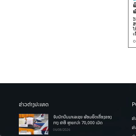
ພ
ພ
ວ
ສ
ໂ
ເ
0
ຂ່າວຕ່າງປະເທດ
P
ຈັບນັກບິນມາເລເຊຍ ພ້ອມຍຶດເຄື່ອງຂອງ
ຂ່
ກາງ ຢາອີ ຫຼາຍກວ່າ 70,000 ເມັດ
ຂ່
06/08/2026
.