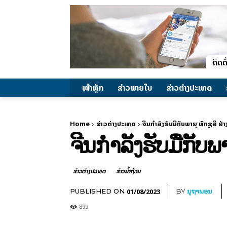
ໜ້າຫຼັກ
ຂ່າວພາຍ​ໃນ
ຂ່າວຕ່າງປະເທດ
Home
ຂ່າວຕ່າງປະເທດ
ຈີນກຳລັງຮັບມືກັບພາຍຸ ທົກຊູລີ ຢ່
ຈີນກຳລັງຮັບມືກັບພາ
ຂ່າວຕ່າງປະເທດ
ຂ່າວນໍ້າຖ້ວມ
01/08/2023
PUBLISHED ON
BY
ນຸຖາພອນ
899