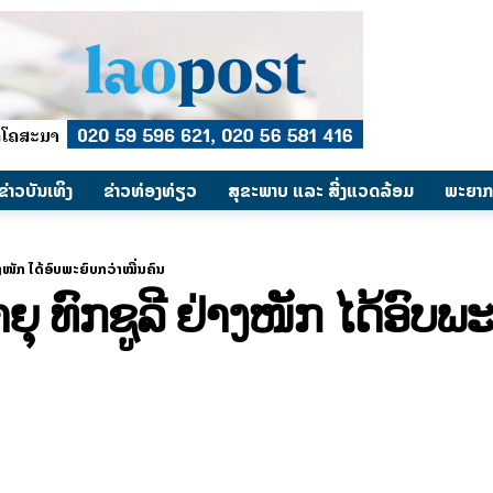
​ຂ່າວບັນເທິງ
​ຂ່າວທ່ອງທ່ຽວ
ສຸຂະພາບ ແລະ ສີ່ງແວດລ້ອມ
ພະຍາກ
າງໜັກ ໄດ້ອົບພະຍົບກວ່າໝື່ນຄົນ
ຍຸ ທົກຊູລີ ຢ່າງໜັກ ໄດ້ອົບພ