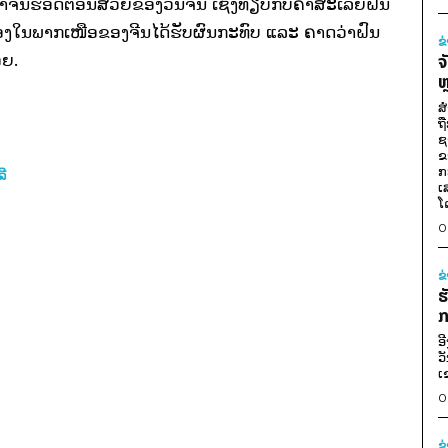
ສົາຈົນຮອດຕອນສວຍຂອງວັນຈັນ ເຊິ່ງທຽບກັບຄ່າສະເລ່ຍຝົນ
ມືອງໃນພາກເໜືອຂອງຈີນໄດ້ຮັບຜົນກະທົບ ແລະ ຄາດວ່າຝົນ
ຂ
ອຍ.
ຈ
ຫ
ສ
ຖ
ຊ
ຂ
ກ
ລີ
ເ
ໂ
0
ຂ
ຮ
ກ
ອ
ວ
ເ
0
ຂ