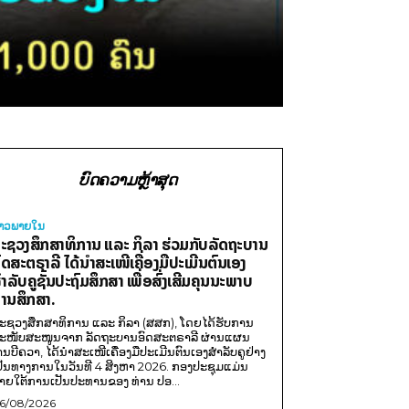
ບົດຄວາມຫຼ້າສຸດ
່າວພາຍ​ໃນ
ະຊວງສຶກສາທິການ ແລະ ກິລາ ຮ່ວມກັບລັດຖະບານ
ົດສະຕຣາລີ ໄດ້ນຳສະເໜີເຄື່ອງມືປະເມີນຕົນເອງ
ຳລັບຄູຊັ້ນປະຖົມສຶກສາ ເພື່ອສົ່ງເສີມຄຸນນະພາບ
ານສຶກສາ.
ະຊວງສຶກສາທິການ ແລະ ກິລາ (ສສກ), ໂດຍໄດ້ຮັບການ
ະໜັບສະໜູນຈາກ ລັດຖະບານອົດສະຕຣາລີ ຜ່ານແຜນ
ານບີຄວາ, ໄດ້ນຳສະເໜີເຄື່ອງມືປະເມີນຕົນເອງສຳລັບຄູຢ່າງ
ປັນທາງການໃນວັນທີ 4 ສິງຫາ 2026. ກອງປະຊຸມແມ່ນ
າຍໃຕ້ການເປັນປະທານຂອງ ທ່ານ ປອ...
6/08/2026