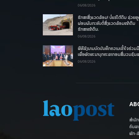
06/08/2026
ຮັກສາສິ່ງແວດລ້ອມ! ບໍ່ແຮ່ໃຕ້ດິນ ຊ່ວຍຫຼ
ຜ່ອນຜົນກະທົບຕໍ່ສິ່ງແວດລ້ອມໜ້າດິນ
ຮັກສາໜ້າດິນ.
06/08/2026
ພິທີລົງນາມບົດບັນທຶກຄວາມເຂົ້າໃຈຮ່ວມມ
ເພື່ອພັດທະນາບຸກຄະລາກອນສື່ມວນຊົນ
06/08/2026
AB
ສຳນັກ
ຄົນລາ
ພັກ-ລັ