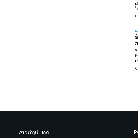
ເ
ໂ
0
ຂ
ຮ
ກ
ອ
ວ
ເ
0
ຂ່າວຕ່າງປະເທດ
P