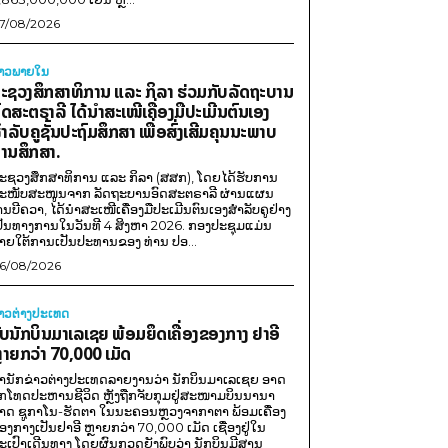
7/08/2026
່າວພາຍ​ໃນ
ະຊວງສຶກສາທິການ ແລະ ກິລາ ຮ່ວມກັບລັດຖະບານ
ົດສະຕຣາລີ ໄດ້ນຳສະເໜີເຄື່ອງມືປະເມີນຕົນເອງ
ຳລັບຄູຊັ້ນປະຖົມສຶກສາ ເພື່ອສົ່ງເສີມຄຸນນະພາບ
ານສຶກສາ.
ະຊວງສຶກສາທິການ ແລະ ກິລາ (ສສກ), ໂດຍໄດ້ຮັບການ
ະໜັບສະໜູນຈາກ ລັດຖະບານອົດສະຕຣາລີ ຜ່ານແຜນ
ານບີຄວາ, ໄດ້ນຳສະເໜີເຄື່ອງມືປະເມີນຕົນເອງສຳລັບຄູຢ່າງ
ປັນທາງການໃນວັນທີ 4 ສິງຫາ 2026. ກອງປະຊຸມແມ່ນ
າຍໃຕ້ການເປັນປະທານຂອງ ທ່ານ ປອ...
6/08/2026
່າວຕ່າງປະເທດ
ັບນັກບິນມາເລເຊຍ ພ້ອມຍຶດເຄື່ອງຂອງກາງ ຢາອີ
ຼາຍກວ່າ 70,000 ເມັດ
ຳນັກຂ່າວຕ່າງປະເທດລາຍງານວ່າ ນັກບິນມາເລເຊຍ ອາດ
ືກໂທດປະຫານຊີວິດ ຫຼັງຖືກຈັບກຸມຢູ່ສະໜາມບິນນານາ
າດ ຊູກາໂນ-ຮັດຕາ ໃນນະຄອນຫຼວງຈາກາຕາ ພ້ອມເຄື່ອງ
ອງກາງເປັນຢາອີ ຫຼາຍກວ່າ 70,000 ເມັດ ເຊື່ອງຢູ່ໃນ
ະເປົາເດີນທາງ ໂດຍຜົນກວດຍັງພົບວ່າ ນັກບິນມີສານ