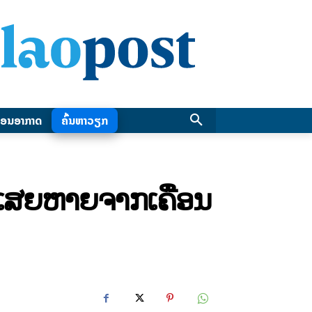
ອນອາກາດ
ຄົ້ນຫາວຽກ
າມເສຍຫາຍຈາກເຄື່ອນ