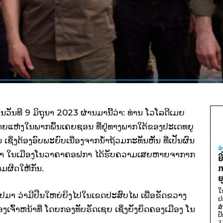
ນທີ 9 ມິຖຸນາ 2023 ຜ່ານມານີ້ວ່າ: ທ່ານ ໂວໂລດີເມຍ
ຫຼາຍແຫ່ງໃນພາກພຶ້ນເຄຍຊອນ ທີ່ຢູ່ທາງພາກໃຕ້ຂອງປະເດທຍູ
ຊິ່ງຕ້ອງອົບພະຍົບເນື່ອງຈາກນ້ຳຖ້ວມກະທັນຫັນ ທີ່ເປັນຜົນ
ຂ
ກາ ໃນເມືອງໂນວາຄາຄອຟກາ ໄດ້ຮັບຄວາມເສຍຫາຍຈາກາກ
ຍ
ກ
າມຜິດໃຫ້ກັນ.
ຍ
ໃ
ກັນໄປມາ ວ່າ​ມີປືນ​ໃຫຍ່​​ຍິງ​ໄປ​ໃນ​ເຂດ​ປະສົບ​ໄພ ເພື່ອຂັດຂວາງ
ປ
ສ
້າຫນ້າທີ່ ໂດຍກອງທັບຣັດ​ເຊຍ ເຊິ່ງ​ຍັງ​ຍຶດຄອງ​ເມືອງ ໂນ
ປ
3