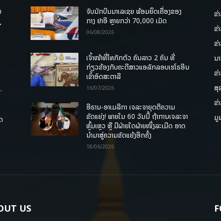
ບ
ຈັບນັກບິນມາເລເຊຍ ພ້ອມຍຶດເຄື່ອງຂອງ
ຂ່
່
ກາງ ຢາອີ ຫຼາຍກວ່າ 70,000 ເມັດ
ຂ່
06/08/2026
ຂ່
ເຈົ້າໜ້າທີ່ໄທກັກຕົວ ຄົນລາວ 2 ຄົນ ທີ່
ນາ
ກ່ຽວຂ້ອງກັບຄະດີສາວແອລັກລອບເຮໂຣອີນ
ຂ່
ເຂົ້າອົດສະຕາລີ
ສຸ
.
16/07/2026
ຂ່
ອີຣານ-ອາເມລິກາ ເຈລະຈາຍຸດຕິຄວາມ
ຂັດແຍ່ງ! ພາຍໃນ 60 ວັນນີ້ ຖ້າການເຈລະຈາ
ມູ
ຸດ
ຫຼົ້ມເຫຼວ ຫຼື ມີຝ່າຍໃດຝ່າຍໜຶ່ງລະເມີດ ອາດ
ນໍາມາສູ່ຄວາມຂັດແຍ້ງອີກຄັ້ງ
18/06/2026
OUT US
F