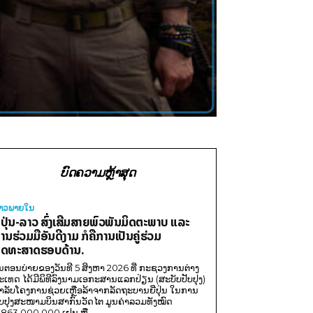
ບົດຄວາມຫຼ້າສຸດ
່າວພາຍ​ໃນ
ີ່ປຸ່ນ-ລາວ ສົ່ງເສີມສາຍພົວພັນມິດຕະພາບ ແລະ
ານຮ່ວມມືອັນດີງາມ ກໍຄືການເປັນຄູ່ຮ່ວມ
ຸດທະສາດຮອບດ້ານ.
ນຕອນບ່າຍຂອງວັນທີ 5 ສິງຫາ 2026 ທີ່ ກະຊວງການຕ່າງ
ະເທດ ໄດ້ມີພິທີລົງນາມເອກະສານແລກປ່ຽນ (ສະບັບປັບປຸງ)
ໍາລັບໂຄງການຊ່ວຍເຫຼືອລ້າຈາກລັດຖະບານຍີ່ປຸ່ນ ໃນການ
ັບປຸງສະໜາມບິນສາກົນວັດໄຕ ມູນຄ່າລວມທັງໝົດ
,863,000,000 ເຢນ ຫຼື...