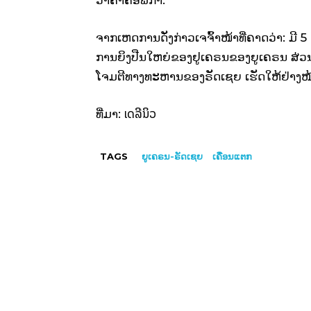
ຈາກເຫດການດັ່ງກ່າວເຈຈົ້າໜ້າທີ່​ຄາດວ່າ: ມີ 5 
ການ​ຍິງ​ປືນ​ໃຫຍ່​ຂອງ​ຢູ​ເຄຣນຂອງຍູເຄຣນ ສ
ໂຈມຕີທາງທະຫານຂອງຣັດເຊຍ ​ເຮັດ​ໃຫ້​ຢ່າງ​ໜ້ອຍ
ເດລີນິວ
ທີ່ມາ:
TAGS
ຍູເຄຣນ-ຣັດເຊຍ
ເຄື່ອນແຕກ