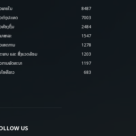
າວພາຍ​ໃນ
8487
າວຕ່າງປະເທດ
7003
າວທ້ອງຖິ່ນ
2484
ນາສາລະ
1547
າວເຫດການ
1278
ຂະພາບ ແລະ ສີ່ງແວດລ້ອມ
1203
າວການພັດທະນາ
1197
ມໄອທີລາວ
683
OLLOW US