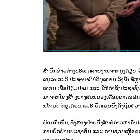
ສຳນັກຂ່າວຕ່າງປະເທດລາຍງານຈາກກຸງຄຽບ ໃນວັ
ເຊເລນສະກີ ປະທານາທິບໍດີຍູເຄຣນ ລົງພຶ້ນທີ່
ເຄຣນ ເພື່ອຢ້ຽມຢາມ ແລະ ໃຫ້ກຳລັງປະຊາຊົນ ເ
ມາຈາກໂຄງສ້າງບາງສ່ວນຂອງເຄື່ອນຄາຄອຟ
ນໂຈມຕີ ທີ່ຍູເຄຣນ ແລະ ຣັດເຊຍຍັງຄົງຖິ້ມຄວ
ພ້ອມ​ກັນ​ນັ້ນ, ທັງ​ສອງ​ຝ່າຍ​ຍັງ​ສືບ​ຕໍ່​ກ່າວ​ຫາ​
ການຍົກຍ້າຍປະຊາຊົນ ແລະ ການຊ່ວຍເຫຼືອຂອງເຈົ
ວາຄາຄອຟກາ.