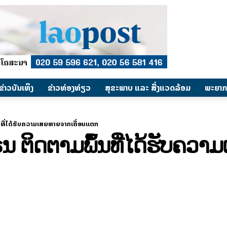
​ຂ່າວບັນເທິງ
​ຂ່າວທ່ອງທ່ຽວ
ສຸຂະພາບ ແລະ ສີ່ງແວດລ້ອມ
ພະຍາກ
້ນທີ່ໄດ້ຮັບຄວາມເສຍຫາຍຈາກເຄື່ອນແຕກ
ຣນ ຕິດຕາມພຶ້ນທີ່ໄດ້ຮັບຄວ