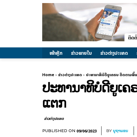
ໜ້າຫຼັກ
ຂ່າວພາຍ​ໃນ
ຂ່າວຕ່າງປະເທດ
Home
ຂ່າວຕ່າງປະເທດ
ປະທານາທິບໍດີຍູເຄຣນ ຕິດຕາມພຶ
ປະທານາທິບໍດີຍູເຄ
ແຕກ
ຂ່າວຕ່າງປະເທດ
09/06/2023
PUBLISHED ON
BY
ນຸຖາພອນ