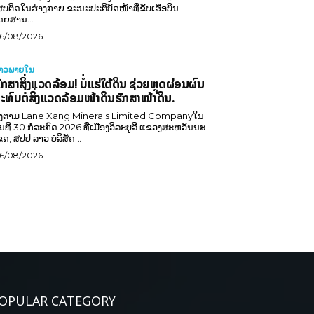
ສບຕິດໃນຮ່າງກາຍ ຂະນະປະຕິບັດໜ້າທີ່ຂັບເຮືອບິນ
ດຍສານ...
6/08/2026
່າວພາຍ​ໃນ
ັກສາສິ່ງແວດລ້ອມ! ບໍ່ແຮ່ໃຕ້ດິນ ຊ່ວຍຫຼຸດຜ່ອນຜົນ
ະທົບຕໍ່ສິ່ງແວດລ້ອມໜ້າດິນຮັກສາໜ້າດິນ.
ີງຕາມ Lane Xang Minerals Limited Companyໃນ
ັນທີ 30 ກໍລະກົດ 2026 ທີ່ເມືອງວິລະບູລີ ແຂວງສະຫວັນນະ
ຂດ, ສປປ ລາວ ບໍລິສັດ...
6/08/2026
OPULAR CATEGORY