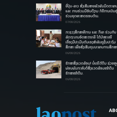
ຍີ່ປຸ່ນ-ລາວ ສົ່ງເສີມສາຍພົວພັນມິດຕະພາ
ແລະ ການຮ່ວມມືອັນດີງາມ ກໍຄືການເປັນຄູ
ຮ່ວມຍຸດທະສາດຮອບດ້ານ.
07/08/2026
ກະຊວງສຶກສາທິການ ແລະ ກິລາ ຮ່ວມກັບ
ລັດຖະບານອົດສະຕຣາລີ ໄດ້ນຳສະເໜີ
ເຄື່ອງມືປະເມີນຕົນເອງສຳລັບຄູຊັ້ນປະຖົມ
ສຶກສາ ເພື່ອສົ່ງເສີມຄຸນນະພາບການສຶກສາ
06/08/2026
ຮັກສາສິ່ງແວດລ້ອມ! ບໍ່ແຮ່ໃຕ້ດິນ ຊ່ວຍຫຼ
ຜ່ອນຜົນກະທົບຕໍ່ສິ່ງແວດລ້ອມໜ້າດິນ
ຮັກສາໜ້າດິນ.
06/08/2026
AB