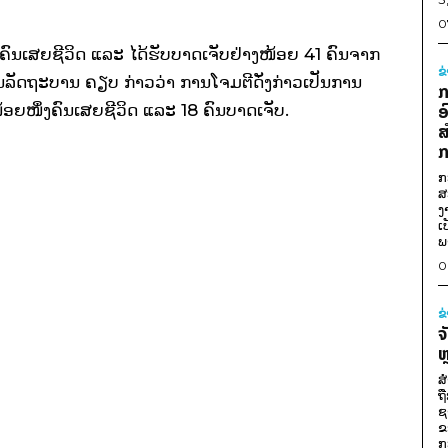
0
ຄົນ​ເສຍ​ຊີວິດ ​ແລະ ໄດ້ຮັບບາດເຈັບ​ຢ່າງ​ໜ້ອຍ 41 ຄົນ​ຈາກ​
ຂ
່ວນລັດຖະບານ ຄຽບ ກ່າວວ່າ ການໂຈມຕີດັ່ງກ່າວເປັນການ
ກ
​ໜຶ່ງ​ຄົນ​ເສຍ​ຊີວິດ ​ແລະ 18 ຄົນ​ບາດ​ເຈັບ.
ອ
ສ
ກ
ກ
ສ
ງ
ເ
ພ
0
ຂ
ຈ
ຫ
ສ
ຖ
ຊ
ຂ
ກ