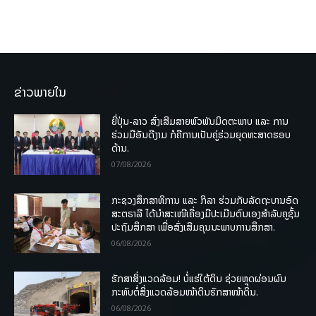
ຂ່າວພາຍໃນ
ຍີ່ປຸ່ນ-ລາວ ສົ່ງເສີມສາຍພົວພັນມິດຕະພາບ ແລະ ການ
ຮ່ວມມືອັນດີງາມ ກໍຄືການເປັນຄູ່ຮ່ວມຍຸດທະສາດຮອບ
ດ້ານ.
07/08/2026
ກະຊວງສຶກສາທິການ ແລະ ກິລາ ຮ່ວມກັບລັດຖະບານອົດ
ສະຕຣາລີ ໄດ້ນຳສະເໜີເຄື່ອງມືປະເມີນຕົນເອງສຳລັບຄູຊັ້ນ
ປະຖົມສຶກສາ ເພື່ອສົ່ງເສີມຄຸນນະພາບການສຶກສາ.
06/08/2026
ຮັກສາສິ່ງແວດລ້ອມ! ບໍ່ແຮ່ໃຕ້ດິນ ຊ່ວຍຫຼຸດຜ່ອນຜົນ
ກະທົບຕໍ່ສິ່ງແວດລ້ອມໜ້າດິນຮັກສາໜ້າດິນ.
06/08/2026