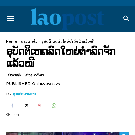
Home
ຂ່າວພາຍ​ໃນ
ອຸບັດຕິເຫດລົດໃຫຍ່ຕຳລົດຈັກແລ້ວໜີ
ອຸບັດຕິເຫດລົດໃຫຍ່ຕຳລົດຈັກ
ແລ້ວໜີ
ຂ່າວພາຍ​ໃນ
ຂ່າວອຸບັດຕິເຫດ
02/05/2023
PUBLISHED ON
BY
ສຸກສະດາພອນ
1444