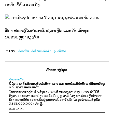
ກະທົບ ທີ່ຫົວ ແລະ ດັງ.
ທີ່ມາ ໜ່ວຍກູ້ໄພສະມາຄົມຊ່ວຍເຫຼືອ ແລະ ບັນເທົາທຸກ
ນະຄອນຫຼວງວຽງຈັນ
TAGS
ລົດຕຳກັນ
ລົດໃຫຍ່ຕຳລົດຈັກ
ອຸບັດຕິເຫດ
ບົດຄວາມຫຼ້າສຸດ
ຂ່າວພາຍ​ໃນ
ຍີ່ປຸ່ນ-ລາວ ສົ່ງເສີມສາຍພົວພັນມິດຕະພາບ ແລະ ການຮ່ວມມືອັນດີງາມ ກໍຄືການເປັນຄູ່
ຮ່ວມຍຸດທະສາດຮອບດ້ານ.
ໃນຕອນບ່າຍຂອງວັນທີ 5 ສິງຫາ 2026 ທີ່ ກະຊວງການຕ່າງປະເທດ ໄດ້ມີພິທີ
ລົງນາມເອກະສານແລກປ່ຽນ (ສະບັບປັບປຸງ) ສໍາລັບໂຄງການຊ່ວຍເຫຼືອລ້າຈາກ
ລັດຖະບານຍີ່ປຸ່ນ ໃນການປັບປຸງສະໜາມບິນສາກົນວັດໄຕ ມູນຄ່າລວມທັງໝົດ
3,863,000,000 ເຢນ ຫຼື...
07/08/2026