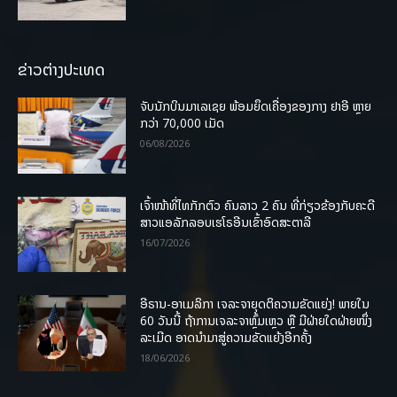
ຂ່າວຕ່າງປະເທດ
ຈັບນັກບິນມາເລເຊຍ ພ້ອມຍຶດເຄື່ອງຂອງກາງ ຢາອີ ຫຼາຍ
ກວ່າ 70,000 ເມັດ
06/08/2026
ເຈົ້າໜ້າທີ່ໄທກັກຕົວ ຄົນລາວ 2 ຄົນ ທີ່ກ່ຽວຂ້ອງກັບຄະດີ
ສາວແອລັກລອບເຮໂຣອີນເຂົ້າອົດສະຕາລີ
16/07/2026
ອີຣານ-ອາເມລິກາ ເຈລະຈາຍຸດຕິຄວາມຂັດແຍ່ງ! ພາຍໃນ
60 ວັນນີ້ ຖ້າການເຈລະຈາຫຼົ້ມເຫຼວ ຫຼື ມີຝ່າຍໃດຝ່າຍໜຶ່ງ
ລະເມີດ ອາດນໍາມາສູ່ຄວາມຂັດແຍ້ງອີກຄັ້ງ
18/06/2026