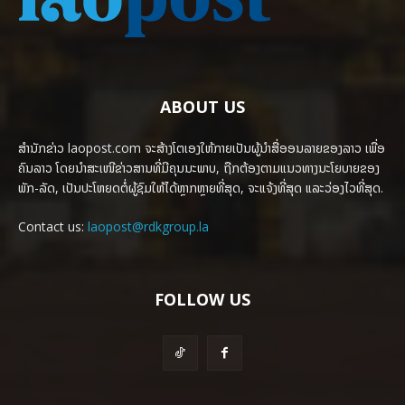
ABOUT US
ສຳນັກຂ່າວ laopost.com ຈະສ້າງໂຕເອງໃຫ້ກາຍເປັນຜູ້ນຳສື່ອອນລາຍຂອງລາວ ເພື່ອ
ຄົນລາວ ໂດຍນຳສະເໜີຂ່າວສານທີ່ມີຄຸນນະພາບ, ຖືກຕ້ອງຕາມແນວທາງນະໂຍບາຍຂອງ
ພັກ-ລັດ, ເປັນປະໂຫຍດຕໍ່ຜູ້ຊົມໃຫ້ໄດ້ຫຼາກຫຼາຍທີ່ສຸດ, ຈະແຈ້ງທີ່ສຸດ ແລະວ່ອງໄວທີ່ສຸດ.
Contact us:
laopost@rdkgroup.la
FOLLOW US