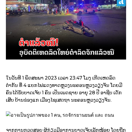
ໃນວັນທີ 1 ພຶດສະພາ 2023 ເວລາ 23:47 ໂມງ ເກີດເຫດລົດ
ຕຳກັນ ທີ່ 4 ແຍກໄຟແດງທາດຫຼວງນະຄອນຫຼວງວຽງຈັນ ໂດຍມີ
ຄົນໄດ້ຮັບບາດເຈັບ 1 ຄົນ ເປັນເພດຊາຍ ອາຍຸ 28 ປີ ອາຊີບ ເດັກ
ເສີບ ບ້ານຮ່ອງແກ ເມືອງໄຊເສດຖາ ນະຄອນຫຼວງວຽງຈັນ.
ຈາກການກວດສອບ ຜູ້ກ່ຽວມີອາການບາດເຈັບເລັກໜ້ອຍ ໂດຍຖືກ