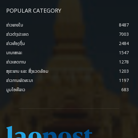
POPULAR CATEGORY
ຂ່າວພາຍ​ໃນ
8487
ຂ່າວຕ່າງປະເທດ
7003
ຂ່າວທ້ອງຖິ່ນ
2484
ນານາສາລະ
1547
ຂ່າວເຫດການ
1278
ສຸຂະພາບ ແລະ ສີ່ງແວດລ້ອມ
1203
ຂ່າວການພັດທະນາ
1197
ມູມໄອທີລາວ
683