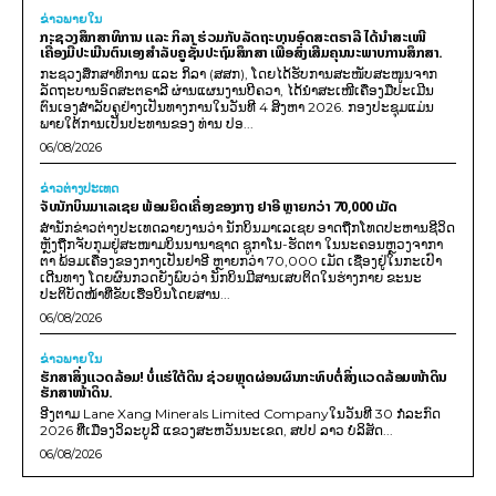
ຂ່າວພາຍ​ໃນ
ກະຊວງສຶກສາທິການ ແລະ ກິລາ ຮ່ວມກັບລັດຖະບານອົດສະຕຣາລີ ໄດ້ນຳສະເໜີ
ເຄື່ອງມືປະເມີນຕົນເອງສຳລັບຄູຊັ້ນປະຖົມສຶກສາ ເພື່ອສົ່ງເສີມຄຸນນະພາບການສຶກສາ.
ກະຊວງສຶກສາທິການ ແລະ ກິລາ (ສສກ), ໂດຍໄດ້ຮັບການສະໜັບສະໜູນຈາກ
ລັດຖະບານອົດສະຕຣາລີ ຜ່ານແຜນງານບີຄວາ, ໄດ້ນຳສະເໜີເຄື່ອງມືປະເມີນ
ຕົນເອງສຳລັບຄູຢ່າງເປັນທາງການໃນວັນທີ 4 ສິງຫາ 2026. ກອງປະຊຸມແມ່ນ
ພາຍໃຕ້ການເປັນປະທານຂອງ ທ່ານ ປອ...
06/08/2026
ຂ່າວຕ່າງປະເທດ
ຈັບນັກບິນມາເລເຊຍ ພ້ອມຍຶດເຄື່ອງຂອງກາງ ຢາອີ ຫຼາຍກວ່າ 70,000 ເມັດ
ສຳນັກຂ່າວຕ່າງປະເທດລາຍງານວ່າ ນັກບິນມາເລເຊຍ ອາດຖືກໂທດປະຫານຊີວິດ
ຫຼັງຖືກຈັບກຸມຢູ່ສະໜາມບິນນານາຊາດ ຊູກາໂນ-ຮັດຕາ ໃນນະຄອນຫຼວງຈາກາ
ຕາ ພ້ອມເຄື່ອງຂອງກາງເປັນຢາອີ ຫຼາຍກວ່າ 70,000 ເມັດ ເຊື່ອງຢູ່ໃນກະເປົາ
ເດີນທາງ ໂດຍຜົນກວດຍັງພົບວ່າ ນັກບິນມີສານເສບຕິດໃນຮ່າງກາຍ ຂະນະ
ປະຕິບັດໜ້າທີ່ຂັບເຮືອບິນໂດຍສານ...
06/08/2026
ຂ່າວພາຍ​ໃນ
ຮັກສາສິ່ງແວດລ້ອມ! ບໍ່ແຮ່ໃຕ້ດິນ ຊ່ວຍຫຼຸດຜ່ອນຜົນກະທົບຕໍ່ສິ່ງແວດລ້ອມໜ້າດິນ
ຮັກສາໜ້າດິນ.
ອີງຕາມ Lane Xang Minerals Limited Companyໃນວັນທີ 30 ກໍລະກົດ
2026 ທີ່ເມືອງວິລະບູລີ ແຂວງສະຫວັນນະເຂດ, ສປປ ລາວ ບໍລິສັດ...
06/08/2026