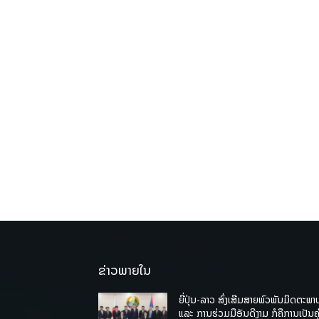
ຂ່າວພາຍໃນ
ຍີ່ປຸ່ນ-ລາວ ສົ່ງເສີມສາຍພົວພັນມິດຕະພາ
ແລະ ການຮ່ວມມືອັນດີງາມ ກໍຄືການເປັນຄູ