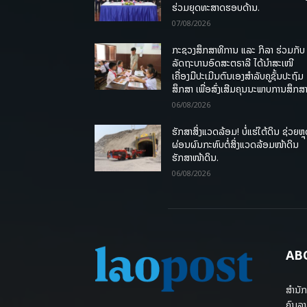
ຮ່ວມຍຸດທະສາດຮອບດ້ານ.
07/08/2026
ກະຊວງສຶກສາທິການ ແລະ ກິລາ ຮ່ວມກັບ
ລັດຖະບານອົດສະຕຣາລີ ໄດ້ນຳສະເໜີ
ເຄື່ອງມືປະເມີນຕົນເອງສຳລັບຄູຊັ້ນປະຖົມ
ສຶກສາ ເພື່ອສົ່ງເສີມຄຸນນະພາບການສຶກສາ
06/08/2026
ຮັກສາສິ່ງແວດລ້ອມ! ບໍ່ແຮ່ໃຕ້ດິນ ຊ່ວຍຫຼ
ຜ່ອນຜົນກະທົບຕໍ່ສິ່ງແວດລ້ອມໜ້າດິນ
ຮັກສາໜ້າດິນ.
06/08/2026
AB
ສຳນັກ
ຄົນລາ