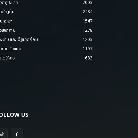
າວຕ່າງປະເທດ
7003
າວທ້ອງຖິ່ນ
2484
ນາສາລະ
1547
າວເຫດການ
1278
ຂະພາບ ແລະ ສີ່ງແວດລ້ອມ
1203
າວການພັດທະນາ
1197
ມໄອທີລາວ
683
OLLOW US