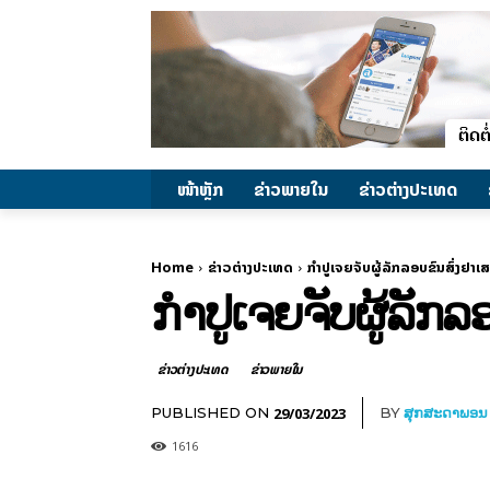
ໜ້າຫຼັກ
ຂ່າວພາຍ​ໃນ
ຂ່າວຕ່າງປະເທດ
Home
ຂ່າວຕ່າງປະເທດ
ກຳປູເຈຍຈັບຜູ້ລັກລອບຂົນສົ່ງຢາ
ກຳປູເຈຍຈັບຜູ້ລັກ
ຂ່າວຕ່າງປະເທດ
ຂ່າວພາຍ​ໃນ
29/03/2023
PUBLISHED ON
BY
ສຸກສະດາພອນ
1616