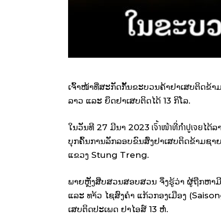
ເຈົ້າໜ້າທີ່ສະກັດກັ້ນຂະບວນຄ້າຢາເສບຕິດຂ້
ລາວ ແລະ ຍຶດຢາເສບຕິດໄດ້ 13 ກິໂລ.
ເຈົ້າໜ້າທີ່ກຳປູເຈຍ
ໃນວັນທີ 27 ມີນາ 2023
ໄດ້ລ
ບຸກຄົ້ນການລັກລອບຂົນສົ່ງຢາເສບຕິດຂ້າມຊາຍແ
ແຂວງ Stung Treng.
ພາຍຫຼັງສືບສວນສອບສວນ ຈຶ່ງຮູ້ວ່າ ຜູ້ຖືກຫາ
ແລະ ທາ້ວ ໄຊສົງຄຳ ແກ້ວກອງເມືອງ (Sa
ເສບຕິດປະເພດ ຢາໄອສ໌ 13 ຫໍ່.