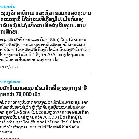
່າວພາຍ​ໃນ
ະຊວງສຶກສາທິການ ແລະ ກິລາ ຮ່ວມກັບລັດຖະບານ
ົດສະຕຣາລີ ໄດ້ນຳສະເໜີເຄື່ອງມືປະເມີນຕົນເອງ
ຳລັບຄູຊັ້ນປະຖົມສຶກສາ ເພື່ອສົ່ງເສີມຄຸນນະພາບ
ານສຶກສາ.
ະຊວງສຶກສາທິການ ແລະ ກິລາ (ສສກ), ໂດຍໄດ້ຮັບການ
ະໜັບສະໜູນຈາກ ລັດຖະບານອົດສະຕຣາລີ ຜ່ານແຜນ
ານບີຄວາ, ໄດ້ນຳສະເໜີເຄື່ອງມືປະເມີນຕົນເອງສຳລັບຄູຢ່າງ
ປັນທາງການໃນວັນທີ 4 ສິງຫາ 2026. ກອງປະຊຸມແມ່ນ
າຍໃຕ້ການເປັນປະທານຂອງ ທ່ານ ປອ...
6/08/2026
່າວຕ່າງປະເທດ
ັບນັກບິນມາເລເຊຍ ພ້ອມຍຶດເຄື່ອງຂອງກາງ ຢາອີ
ຼາຍກວ່າ 70,000 ເມັດ
ຳນັກຂ່າວຕ່າງປະເທດລາຍງານວ່າ ນັກບິນມາເລເຊຍ ອາດ
ືກໂທດປະຫານຊີວິດ ຫຼັງຖືກຈັບກຸມຢູ່ສະໜາມບິນນານາ
າດ ຊູກາໂນ-ຮັດຕາ ໃນນະຄອນຫຼວງຈາກາຕາ ພ້ອມເຄື່ອງ
ອງກາງເປັນຢາອີ ຫຼາຍກວ່າ 70,000 ເມັດ ເຊື່ອງຢູ່ໃນ
ະເປົາເດີນທາງ ໂດຍຜົນກວດຍັງພົບວ່າ ນັກບິນມີສານ
ສບຕິດໃນຮ່າງກາຍ ຂະນະປະຕິບັດໜ້າທີ່ຂັບເຮືອບິນ
ດຍສານ...