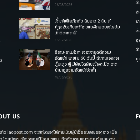
ຂ່
06/08/2026
ຂ່
ເຈົ້າໜ້າທີ່ໄທກັກຕົວ ຄົນລາວ 2 ຄົນ ທີ່
ນາ
ກ່ຽວຂ້ອງກັບຄະດີສາວແອລັກລອບເຮໂຣອີນ
ຂ່
ເຂົ້າອົດສະຕາລີ
ສຸ
.
16/07/2026
ຂ່
ອີຣານ-ອາເມລິກາ ເຈລະຈາຍຸດຕິຄວາມ
ຂັດແຍ່ງ! ພາຍໃນ 60 ວັນນີ້ ຖ້າການເຈລະຈາ
ມູ
ຸດ
ຫຼົ້ມເຫຼວ ຫຼື ມີຝ່າຍໃດຝ່າຍໜຶ່ງລະເມີດ ອາດ
ນໍາມາສູ່ຄວາມຂັດແຍ້ງອີກຄັ້ງ
18/06/2026
OUT US
F
ຂ່າວ laopost.com ຈະສ້າງໂຕເອງໃຫ້ກາຍເປັນຜູ້ນຳສື່ອອນລາຍຂອງລາວ ເພື່ອ
ວ ໂດຍນຳສະເໜີຂ່າວສານທີ່ມີຄຸນນະພາບ, ຖືກຕ້ອງຕາມແນວທາງນະໂຍບາຍຂອງ