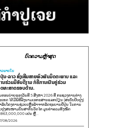
ບົດຄວາມຫຼ້າສຸດ
່າວພາຍ​ໃນ
ີ່ປຸ່ນ-ລາວ ສົ່ງເສີມສາຍພົວພັນມິດຕະພາບ ແລະ
ານຮ່ວມມືອັນດີງາມ ກໍຄືການເປັນຄູ່ຮ່ວມ
ຸດທະສາດຮອບດ້ານ.
ນຕອນບ່າຍຂອງວັນທີ 5 ສິງຫາ 2026 ທີ່ ກະຊວງການຕ່າງ
ະເທດ ໄດ້ມີພິທີລົງນາມເອກະສານແລກປ່ຽນ (ສະບັບປັບປຸງ)
ໍາລັບໂຄງການຊ່ວຍເຫຼືອລ້າຈາກລັດຖະບານຍີ່ປຸ່ນ ໃນການ
ັບປຸງສະໜາມບິນສາກົນວັດໄຕ ມູນຄ່າລວມທັງໝົດ
,863,000,000 ເຢນ ຫຼື...
7/08/2026