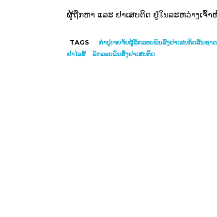
ຜູ້ຖືກຫາ ແລະ ຢາເສບຕິດ ຢູ່ໃນລະຫວ່າງເຈົ້
TAGS
ກຳປູເຈຍຈັບຜູ້ລັກລອບຂົນສົ່ງຢາເສບຕິດສັນຊາ
ຢາໄອສ໌
ລັກລອບຂົນສົ່ງຢາເສບຕິດ