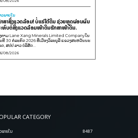
6/08/2026
່າວພາຍ​ໃນ
ັກສາສິ່ງແວດລ້ອມ! ບໍ່ແຮ່ໃຕ້ດິນ ຊ່ວຍຫຼຸດຜ່ອນຜົນ
ະທົບຕໍ່ສິ່ງແວດລ້ອມໜ້າດິນຮັກສາໜ້າດິນ.
ີງຕາມ Lane Xang Minerals Limited Companyໃນ
ັນທີ 30 ກໍລະກົດ 2026 ທີ່ເມືອງວິລະບູລີ ແຂວງສະຫວັນນະ
ຂດ, ສປປ ລາວ ບໍລິສັດ...
6/08/2026
OPULAR CATEGORY
າວພາຍ​ໃນ
8487