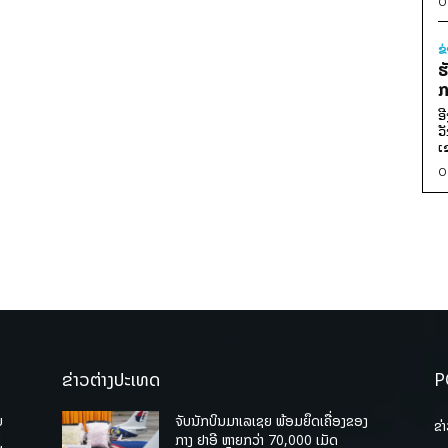
0
ຂ
ຮ
ກ
ອ
ວ
ເ
0
ຂ່າວຕ່າງປະເທດ
P
ບ
ຈັບນັກບິນມາເລເຊຍ ພ້ອມຍຶດເຄື່ອງຂອງ
ຂ່
່
ກາງ ຢາອີ ຫຼາຍກວ່າ 70,000 ເມັດ