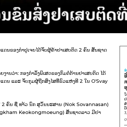
າມແດນຂອງກຳປູເຈຍໄດ້ຈັບຜູ້ຄ້າຢາເສບຕິດ 2 ຄົນ ສັນຊາດ
ຂ
າຍງານວ່າ: ກອງກຳລັງພິເສດຂອງກົມຕໍ່ຕ້ານຢາເສບຕິດ ໄດ້
ຍ
ດນ ແລະ ຈັບກຸມຜູ້ຖືກສົງໄສທີ່ຂົວແຫ່ງທີ 2 ໃນ O’Svay
ກ
ຍ
ໃ
ປ
ສ
ມີ 2 ຄົນ ຊື່ ທາ້ວ ນົກ ສຸວັນນະສານ (Nok Sovannasan)
ປ
isongkham Keokongmoeung) ສັນຊາດລາວ ມີຢາ
3
0