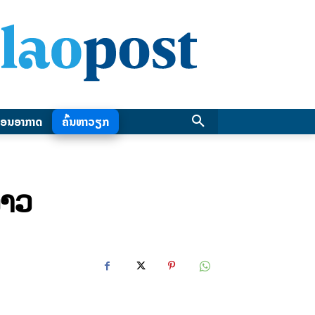
ອນອາກາດ
ຄົ້ນຫາວຽກ
ລາວ