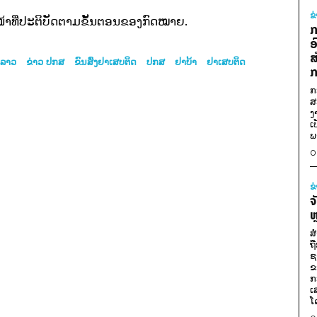
ຂ
າໜ້າທີ່ປະຕິບັດຕາມຂັ້ນຕອນຂອງກົດໝາຍ.
ກ
ອ
ສ
ດລາວ
ຂ່າວ ປກສ
ຂົນສົ່ງຢາເສບຕິດ
ປກສ
ຢາ​ບ້າ
ຢາເສບຕິດ
ກ
ກ
ສ
ງ
ເ
ພ
0
ຂ
ຈ
ຫ
ສ
ຖ
ຊ
ຂ
ກ
ເ
ໂ