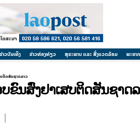
​ຂ່າວບັນເທິງ
​ຂ່າວທ່ອງທ່ຽວ
ສຸຂະພາບ ແລະ ສີ່ງແວດລ້ອມ
ພະຍາກ
ເສບຕິດສັນຊາດລາວ
ລອບຂົນສົ່ງຢາເສບຕິດສັນຊາດ